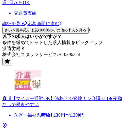
週1日からOK
交通費支給
詳細を見る
応募画面に進む
さいき長寿苑そよ風/10038のその他の求人を見る
以下の求人はいかがですか？
条件を緩めてヒットした求人情報をピックアップ
派遣労働者
株式会社スタッフサービス/H10396224
直川【マイカー通勤OK】資格ナシ経験ナシ介護staff★夜勤
なしで働きやすい
医療・福祉系
時給
1,130
円〜
1,200
円