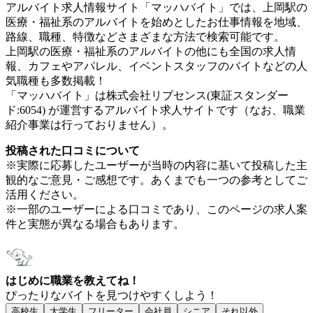
アルバイト求人情報サイト「マッハバイト」では、上岡駅の
医療・福祉系のアルバイトを始めとしたお仕事情報を地域、
路線、職種、特徴などさまざまな方法で検索可能です。
上岡駅の医療・福祉系のアルバイトの他にも全国の求人情
報、カフェやアパレル、イベントスタッフのバイトなどの人
気職種も多数掲載！
「マッハバイト」は株式会社リブセンス(東証スタンダー
ド:6054) が運営するアルバイト求人サイトです（なお、職業
紹介事業は行っておりません）。
投稿された口コミについて
※実際に応募したユーザーが当時の内容に基いて投稿した主
観的なご意見・ご感想です。あくまでも一つの参考としてご
活用ください。
※一部のユーザーによる口コミであり、このページの求人案
件と実態が異なる場合もあります。
はじめに職業を教えてね！
ぴったりなバイトを見つけやすくしよう！
高校生
大学生
フリーター
会社員
シニア
それ以外