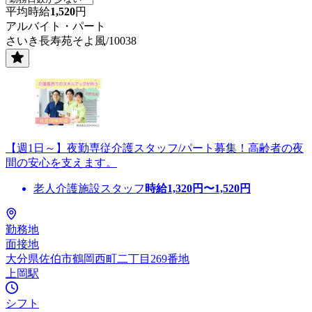
平均時給
1,520
円
アルバイト・パート
さいき長寿苑そよ風/10038
【週1日～】夜勤専従介護スタッフ/パート募集！高齢者の夜
間の安心を支えます。
老人介護施設スタッフ
時給
1,320
円〜
1,520
円
勤務地
面接地
大分県佐伯市鶴岡西町二丁目269番地
上岡駅
シフト