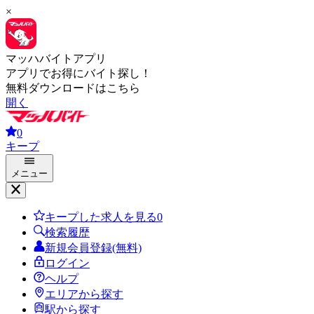
×
マッハバイトアプリ
アプリでお得にバイト探し！
無料ダウンロードはこちら
開く
0
キープ
メニュー
キープした求人を見る
0
検索履歴
新規会員登録(無料)
ログイン
ヘルプ
エリアから探す
駅から探す