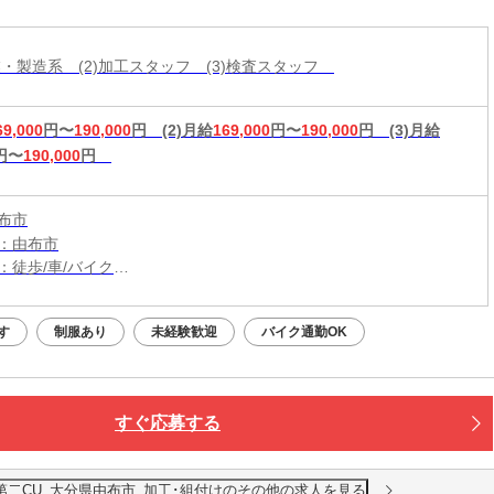
作業・製造系 (2)加工スタッフ (3)検査スタッフ
69,000
円〜
190,000
円
(2)月給
169,000
円〜
190,000
円
(3)月給
円〜
190,000
円
布市
：由布市
：徒歩/車/バイク
：向之原駅から車6分、徒歩19分
無料駐車場利用OK
す
制服あり
未経験歓迎
バイク通勤OK
すぐ応募する
第二CU_大分県由布市_加工･組付けのその他の求人を見る