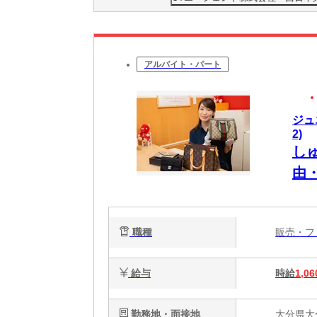
アルバイト・パート
ジュ
2)
し
由
9
職種
販売・
給与
時給
1,06
勤務地・面接地
大分県大