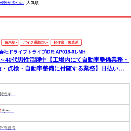
日数が少ない
人気順
賀来駅
バイク通勤OK
軽作業・製造系
会社ドライブトライブ/DR:AP018-01-MH
30～40代男性活躍中【工場内にて自動車整備業務・
検・点検・自動車整備に付随する業務】日払いあ
★急な出費にも安心◎頑張った分、すぐに手元
！
・製造系
0
円〜
分市豊海