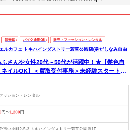
賀来駅
バイク通勤OK
販売・ファッション・レンタル
エルカフェ トキハインダストリー若草公園店(身だしなみ自由
ゅふさんや女性20代～50代が活躍中！★【髪色自
・ネイルOK】＜買取受付事務＞未経験スタートが
割！意欲・人柄重視で接客採用中！
ファッション・レンタル
0
円〜
1,200
円
分市中央町2-5-3 トキハインダストリー若草公園店1F