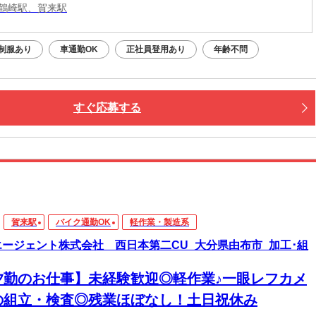
鶴崎駅、賀来駅
制服あり
車通勤OK
正社員登用あり
年齢不問
すぐ応募する
賀来駅
バイク通勤OK
軽作業・製造系
エージェント株式会社 西日本第二CU_大分県由布市_加工･組
夕勤のお仕事】未経験歓迎◎軽作業♪一眼レフカメ
の組立・検査◎残業ほぼなし！土日祝休み