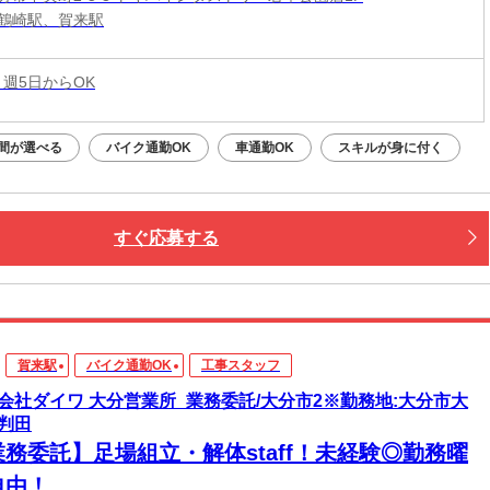
鶴崎駅、賀来駅
 週5日からOK
間が選べる
バイク通勤OK
車通勤OK
スキルが身に付く
すぐ応募する
賀来駅
バイク通勤OK
工事スタッフ
会社ダイワ 大分営業所_業務委託/大分市2※勤務地:大分市大
判田
業務委託】足場組立・解体staff！未経験◎勤務曜
自由！