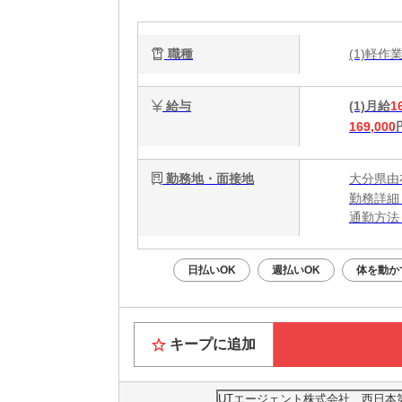
職種
(1)軽
給与
(1)月給
1
169,000
勤務地・面接地
大分県由
勤務詳細
通勤方法
最寄り駅
※構内の
日払いOK
週払いOK
体を動か
キープに追加
UTエージェント株式会社 西日本