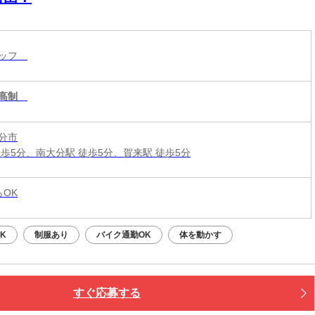
タッフ
高制
分市
徒歩5分、南大分駅 徒歩5分、賀来駅 徒歩5分
らOK
K
制服あり
バイク通勤OK
体を動かす
すぐ応募する