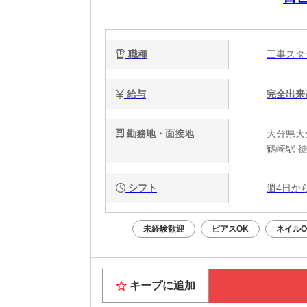
職種
工事ス
給与
完全出来
勤務地・面接地
大分県大
鶴崎駅 
シフト
週4日か
未経験歓迎
ピアスOK
ネイルO
キープに追加