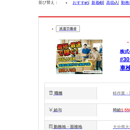
並び替え：
おすすめ
新着順
高収入
勤務
派遣労働者
株式
#
車
り
に
職種
軽作業
給与
時給
1,55
勤務地・面接地
大分県大