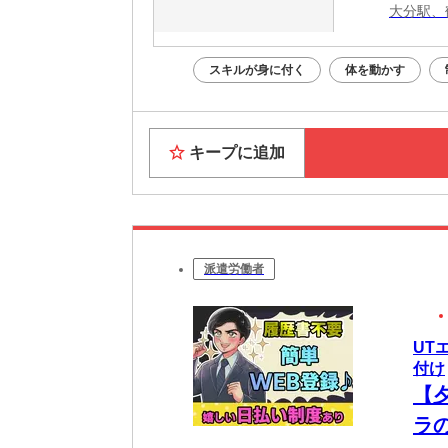
大分駅、
スキルが身に付く
体を動かす
キープに追加
派遣労働者
UT
付け
【
ラ