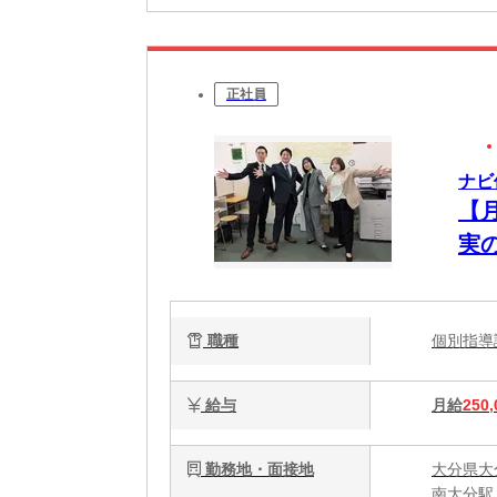
正社員
ナビ
【
実
職種
個別指
給与
月給
250,
勤務地・面接地
大分県大
南大分駅