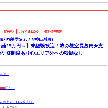
賀来駅
バイク通勤OK
個別指導講師
個別指導学院 わさだ校(正社員)
月給25万円～】未経験歓迎！塾の教室長募集★充
の研修制度あり◎エリア外への転勤なし
導講師
000
円〜
分市上宗方606番地110
より車で9分