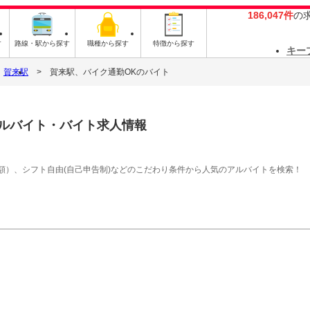
186,047件
の
す
路線・駅から探す
職種から探す
特徴から探す
キー
賀来駅
賀来駅、バイク通勤OKのバイト
ルバイト・バイト求人情報
額）、シフト自由(自己申告制)などのこだわり条件から人気のアルバイトを検索！