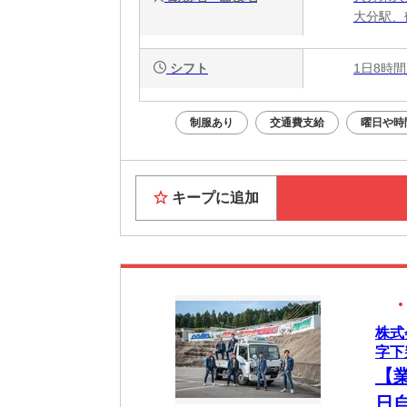
大分駅、
シフト
1日8時間
制服あり
交通費支給
曜日や時
キープに追加
株式
字下
【
日