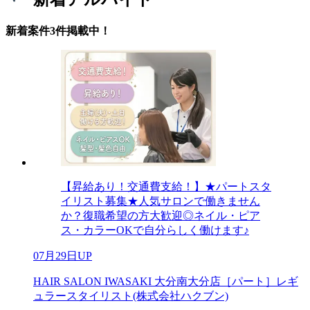
新着案件3件掲載中！
【昇給あり！交通費支給！】★パートスタ
イリスト募集★人気サロンで働きません
か？復職希望の方大歓迎◎ネイル・ピア
ス・カラーOKで自分らしく働けます♪
07月29日UP
HAIR SALON IWASAKI 大分南大分店［パート］レギ
ュラースタイリスト(株式会社ハクブン)