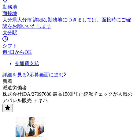
勤務地
面接地
大分県大分市 詳細な勤務地につきましては、面接時にご確
認をお願いいたします
大分駅
シフト
週4日からOK
交通費支給
詳細を見る
応募画面に進む
新着
派遣労働者
株式会社iDA/27097680 最高1500円!正統派チェックが人気の
アパレル販売 トキハ