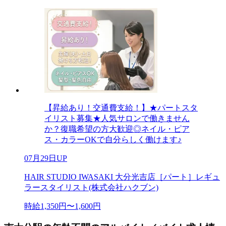
【昇給あり！交通費支給！】★パートスタ
イリスト募集★人気サロンで働きません
か？復職希望の方大歓迎◎ネイル・ピア
ス・カラーOKで自分らしく働けます♪
07月29日UP
HAIR STUDIO IWASAKI 大分光吉店［パート］レギュ
ラースタイリスト(株式会社ハクブン)
時給1,350円〜1,600円