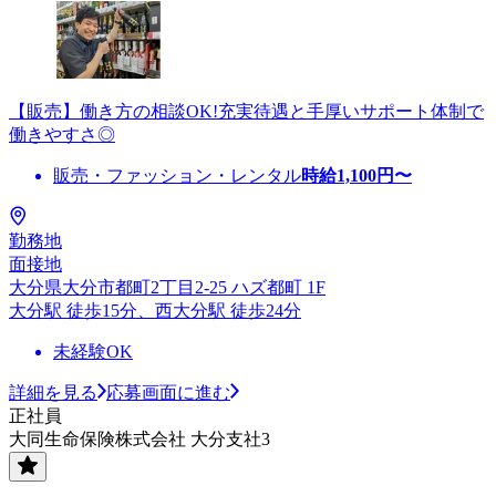
【販売】働き方の相談OK!充実待遇と手厚いサポート体制で
働きやすさ◎
販売・ファッション・レンタル
時給
1,100
円〜
勤務地
面接地
大分県大分市都町2丁目2-25 ハズ都町 1F
大分駅 徒歩15分、西大分駅 徒歩24分
未経験OK
詳細を見る
応募画面に進む
正社員
大同生命保険株式会社 大分支社3