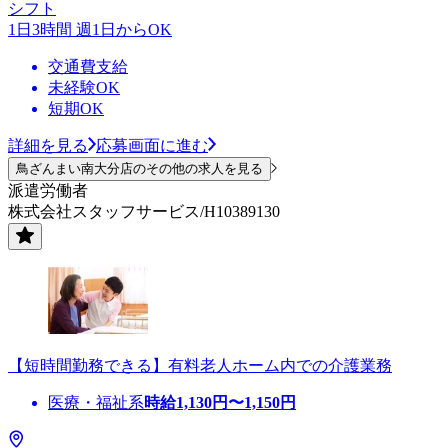
シフト
1日3時間 週1日からOK
交通費支給
未経験OK
短期OK
詳細を見る
応募画面に進む
鳥ざんまい南大分店のその他の求人を見る
派遣労働者
株式会社スタッフサービス/H10389130
【短時間勤務できる】有料老人ホーム内での介護業務
医療・福祉系
時給
1,130
円〜
1,150
円