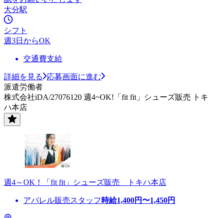
大分駅
シフト
週3日からOK
交通費支給
詳細を見る
応募画面に進む
派遣労働者
株式会社iDA/27076120 週4~OK!「fit fit」シューズ販売 トキ
ハ本店
週4～OK！「fit fit」シューズ販売 トキハ本店
アパレル販売スタッフ
時給
1,400
円〜
1,450
円