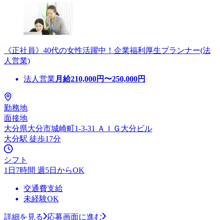
《正社員》40代の女性活躍中！企業福利厚生プランナー(法
人営業)
法人営業
月給
210,000
円〜
250,000
円
勤務地
面接地
大分県大分市城崎町1-3-31 ＡＩＧ大分ビル
大分駅 徒歩17分
シフト
1日7時間 週5日からOK
交通費支給
未経験OK
詳細を見る
応募画面に進む