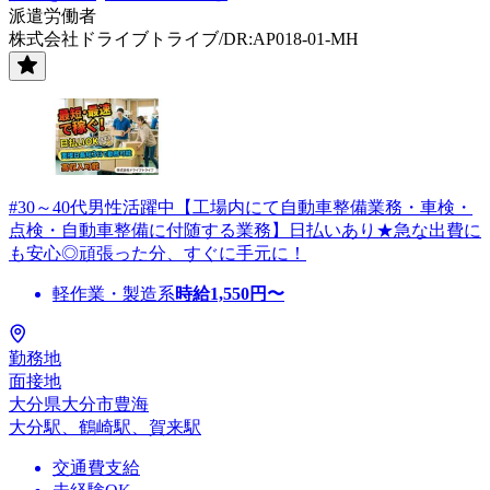
派遣労働者
株式会社ドライブトライブ/DR:AP018-01-MH
#30～40代男性活躍中【工場内にて自動車整備業務・車検・
点検・自動車整備に付随する業務】日払いあり★急な出費に
も安心◎頑張った分、すぐに手元に！
軽作業・製造系
時給
1,550
円〜
勤務地
面接地
大分県大分市豊海
大分駅、鶴崎駅、賀来駅
交通費支給