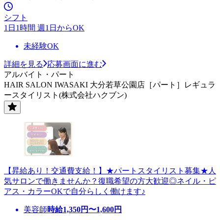
シフト
1日1時間 週1日からOK
未経験OK
詳細を見る
応募画面に進む
アルバイト・パート
HAIR SALON IWASAKI 大分若草公園店［パート］レギュラ
ースタイリスト(株式会社ハクブン)
【昇給あり！交通費支給！】★パートスタイリスト募集★人
気サロンで働きませんか？復職希望の方大歓迎◎ネイル・ピ
アス・カラーOKで自分らしく働けます♪
美容師
時給
1,350
円〜
1,600
円