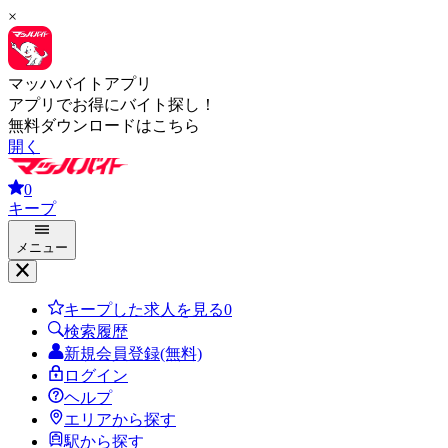
×
マッハバイトアプリ
アプリでお得にバイト探し！
無料ダウンロードはこちら
開く
0
キープ
メニュー
キープした求人を見る
0
検索履歴
新規会員登録(無料)
ログイン
ヘルプ
エリアから探す
駅から探す