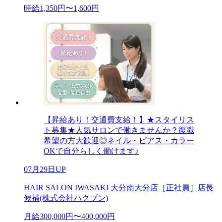
時給1,350円〜1,600円
【昇給あり！交通費支給！】★スタイリス
ト募集★人気サロンで働きませんか？復職
希望の方大歓迎◎ネイル・ピアス・カラー
OKで自分らしく働けます♪
07月29日UP
HAIR SALON IWASAKI 大分南大分店［正社員］店長
候補(株式会社ハクブン)
月給300,000円〜400,000円