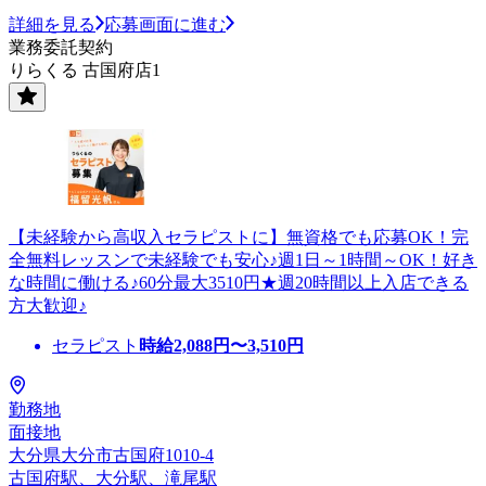
詳細を見る
応募画面に進む
業務委託契約
りらくる 古国府店1
【未経験から高収入セラピストに】無資格でも応募OK！完
全無料レッスンで未経験でも安心♪週1日～1時間～OK！好き
な時間に働ける♪60分最大3510円★週20時間以上入店できる
方大歓迎♪
セラピスト
時給
2,088
円〜
3,510
円
勤務地
面接地
大分県大分市古国府1010-4
古国府駅、大分駅、滝尾駅