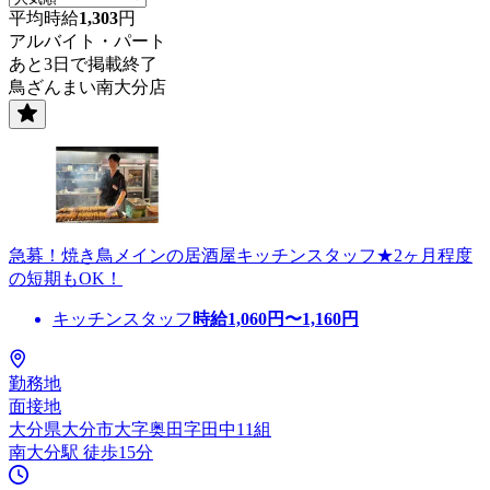
平均時給
1,303
円
アルバイト・パート
あと3日で掲載終了
鳥ざんまい南大分店
急募！焼き鳥メインの居酒屋キッチンスタッフ★2ヶ月程度
の短期もOK！
キッチンスタッフ
時給
1,060
円〜
1,160
円
勤務地
面接地
大分県大分市大字奥田字田中11組
南大分駅 徒歩15分