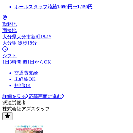
ホールスタッフ
時給
1,050
円〜
1,150
円
勤務地
面接地
大分県大分市新町18-15
大分駅 徒歩18分
シフト
1日3時間 週1日からOK
交通費支給
未経験OK
短期OK
詳細を見る
応募画面に進む
派遣労働者
株式会社アズスタッフ