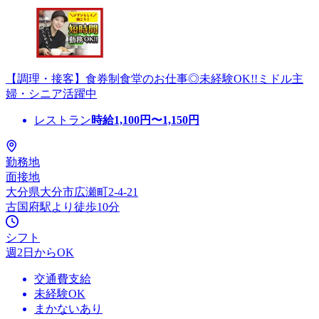
【調理・接客】食券制食堂のお仕事◎未経験OK!!ミドル主
婦・シニア活躍中
レストラン
時給
1,100
円〜
1,150
円
勤務地
面接地
大分県大分市広瀬町2-4-21
古国府駅より徒歩10分
シフト
週2日からOK
交通費支給
未経験OK
まかないあり