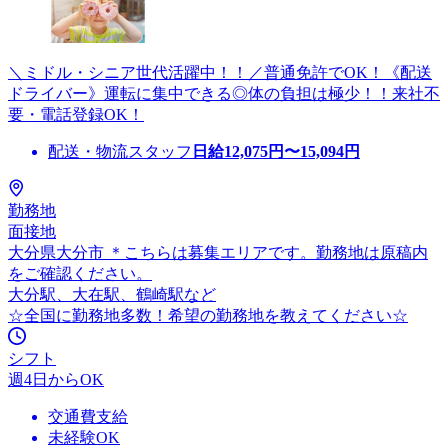
＼ミドル・シニア世代活躍中！！／普通免許でOK！《配送
ドライバー》運転に集中できる◎体の負担は極少！！来社不
要・電話登録OK！
配送・物流スタッフ
日給
12,075
円〜
15,094
円
勤務地
面接地
大分県大分市 ＊こちらは募集エリアです。勤務地は原稿内
をご確認ください。
大分駅、大在駅、鶴崎駅など
☆全国に勤務地多数！希望の勤務地を教えてください☆
シフト
週4日からOK
交通費支給
未経験OK