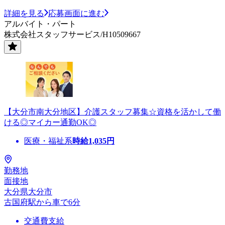
詳細を見る
応募画面に進む
アルバイト・パート
株式会社スタッフサービス/H10509667
【大分市南大分地区】介護スタッフ募集☆資格を活かして働
ける◎マイカー通勤OK◎
医療・福祉系
時給
1,035
円
勤務地
面接地
大分県大分市
古国府駅から車で6分
交通費支給