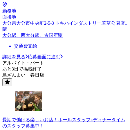
勤務地
面接地
大分県大分市中央町2-5-3 トキハインダストリー若草公園店1
階
大分駅、西大分駅、古国府駅
交通費支給
詳細を見る
応募画面に進む
アルバイト・パート
あと3日で掲載終了
鳥ざんまい 春日店
長期で働ける楽しいお店！ホールスタッフ♪ディナータイム
のスタッフ募集中！