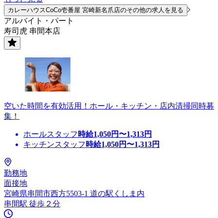
カレーハウスCoCo壱番屋 宮崎新名爪店のその他の求人を見る
アルバイト・パート
寿司虎 串間本店
空いた時間を有効活用！ホール・キッチン・店内清掃同時募
集！
ホールスタッフ
時給
1,050
円〜
1,313
円
キッチンスタッフ
時給
1,050
円〜
1,313
円
勤務地
面接地
宮崎県串間市西方5503-1 道の駅くしま内
串間駅 徒歩２分