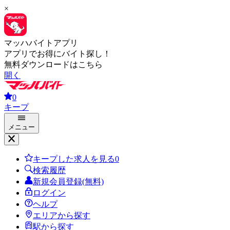
×
マッハバイトアプリ
アプリでお得にバイト探し！
無料ダウンロードはこちら
開く
0
キープ
メニュー
キープした求人を見る
0
検索履歴
新規会員登録(無料)
ログイン
ヘルプ
エリアから探す
駅から探す