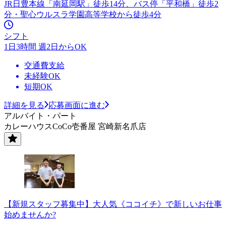
JR日豊本線「南延岡駅」徒歩14分、バス停「平和橋」徒歩2
分・聖心ウルスラ学園高等学校から徒歩4分
シフト
1日3時間 週2日からOK
交通費支給
未経験OK
短期OK
詳細を見る
応募画面に進む
アルバイト・パート
カレーハウスCoCo壱番屋 宮崎新名爪店
【新規スタッフ募集中】大人気《ココイチ》で新しいお仕事
始めませんか?