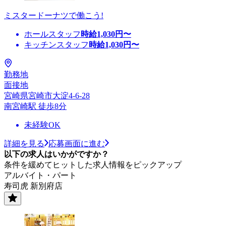
ミスタードーナツで働こう!
ホールスタッフ
時給
1,030
円〜
キッチンスタッフ
時給
1,030
円〜
勤務地
面接地
宮崎県宮崎市大淀4-6-28
南宮崎駅 徒歩8分
未経験OK
詳細を見る
応募画面に進む
以下の求人はいかがですか？
条件を緩めてヒットした求人情報をピックアップ
アルバイト・パート
寿司虎 新別府店