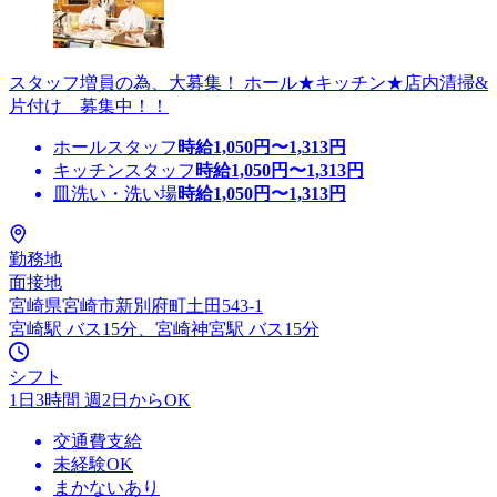
スタッフ増員の為、大募集！ ホール★キッチン★店内清掃&
片付け 募集中！！
ホールスタッフ
時給
1,050
円〜
1,313
円
キッチンスタッフ
時給
1,050
円〜
1,313
円
皿洗い・洗い場
時給
1,050
円〜
1,313
円
勤務地
面接地
宮崎県宮崎市新別府町土田543-1
宮崎駅 バス15分、宮崎神宮駅 バス15分
シフト
1日3時間 週2日からOK
交通費支給
未経験OK
まかないあり