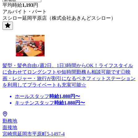
平均時給
1,193
円
アルバイト・パート
スシロー延岡平原店（株式会社あきんどスシロー）
髪型・髪色自由♪週2日、1日3時間からOK！ライフスタイル
に合わせてロングシフトや短時間勤務も相談可能です◎映
画・レジャー・旅行が割引になるベネフィットステーション
を利用してプライベートも充実可能☆
ホールスタッフ
時給
1,080
円〜
キッチンスタッフ
時給
1,080
円〜
勤務地
面接地
宮崎県延岡市平原町5-1497-4