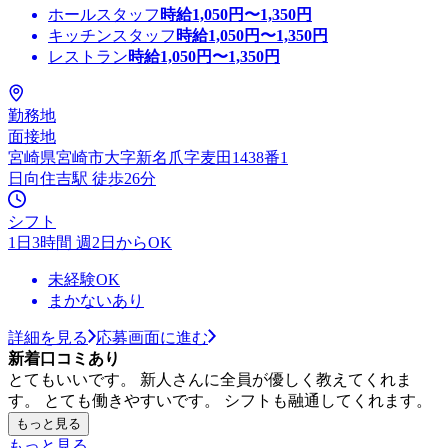
ホールスタッフ
時給
1,050
円〜
1,350
円
キッチンスタッフ
時給
1,050
円〜
1,350
円
レストラン
時給
1,050
円〜
1,350
円
勤務地
面接地
宮崎県宮崎市大字新名爪字麦田1438番1
日向住吉駅 徒歩26分
シフト
1日3時間 週2日からOK
未経験OK
まかないあり
詳細を見る
応募画面に進む
新着口コミあり
とてもいいです。 新人さんに全員が優しく教えてくれま
す。 とても働きやすいです。 シフトも融通してくれます。
もっと見る
もっと見る