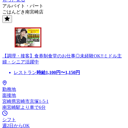
アルバイト・パート
ごはんどき南宮崎店
【調理・接客】食券制食堂のお仕事◎未経験OK!!ミドル主
婦・シニア活躍中
レストラン
時給
1,100
円〜
1,150
円
勤務地
面接地
宮崎県宮崎市京塚1-5-1
南宮崎駅より車で6分
シフト
週2日からOK