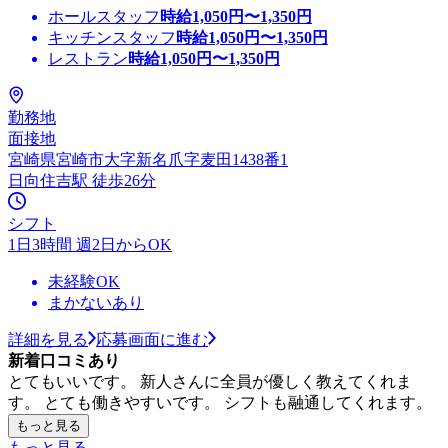
ホールスタッフ
時給
1,050
円〜
1,350
円
キッチンスタッフ
時給
1,050
円〜
1,350
円
レストラン
時給
1,050
円〜
1,350
円
勤務地
面接地
宮崎県宮崎市大字新名爪字麦田1438番1
日向住吉駅 徒歩26分
シフト
1日3時間 週2日からOK
未経験OK
まかないあり
詳細を見る
応募画面に進む
新着口コミあり
とてもいいです。 新人さんに全員が優しく教えてくれま
す。 とても働きやすいです。 シフトも融通してくれます。
もっと見る
もっと見る