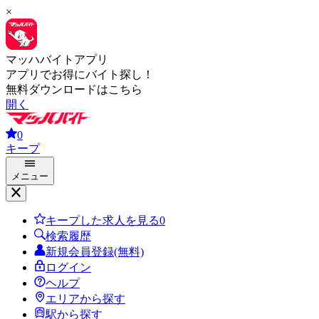
×
マッハバイトアプリ
アプリでお得にバイト探し！
無料ダウンロードはこちら
開く
0
キープ
メニュー
キープした求人を見る
0
検索履歴
新規会員登録(無料)
ログイン
ヘルプ
エリアから探す
駅から探す