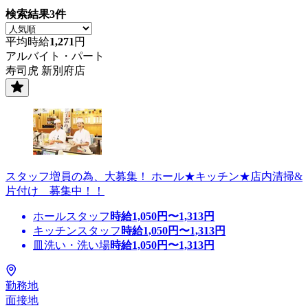
検索結果
3
件
平均時給
1,271
円
アルバイト・パート
寿司虎 新別府店
スタッフ増員の為、大募集！ ホール★キッチン★店内清掃&
片付け 募集中！！
ホールスタッフ
時給
1,050
円〜
1,313
円
キッチンスタッフ
時給
1,050
円〜
1,313
円
皿洗い・洗い場
時給
1,050
円〜
1,313
円
勤務地
面接地