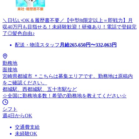
＼日払いOK＆履歴書不要／【中型8t限定以上＝即戦力】月
収40万円も目指せる！未経験歓迎！研修あり！電話で登録完
了◎髪色自由♪
配送・物流スタッフ
月給
265,650
円〜
332,063
円
勤務地
面接地
宮崎県都城市 ＊こちらは募集エリアです。勤務地は原稿内
をご確認ください。
都城駅、西都城駅、五十市駅など
☆全国に勤務地多数！希望の勤務地を教えてください☆
シフト
週4日からOK
交通費支給
未経験OK