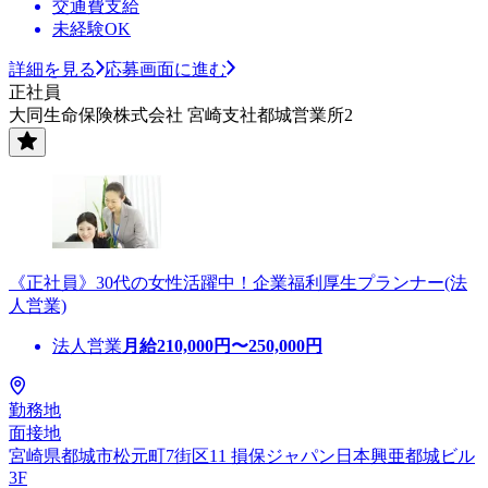
交通費支給
未経験OK
詳細を見る
応募画面に進む
正社員
大同生命保険株式会社 宮崎支社都城営業所2
《正社員》30代の女性活躍中！企業福利厚生プランナー(法
人営業)
法人営業
月給
210,000
円〜
250,000
円
勤務地
面接地
宮崎県都城市松元町7街区11 損保ジャパン日本興亜都城ビル
3F