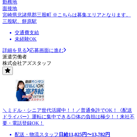
勤務地
面接地
宮崎県北諸県郡三股町 ※こちらは募集エリアとなります。
三股駅、餅原駅
交通費支給
未経験OK
詳細を見る
応募画面に進む
派遣労働者
株式会社アズスタッフ
＼ミドル・シニア世代活躍中！！／普通免許でOK！《配送
ドライバー》運転に集中できる◎体の負担は極少！！来社不
要・電話登録OK！
配送・物流スタッフ
日給
11,025
円〜
13,782
円