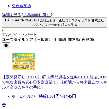
交通費支給
詳細を見る
応募画面に進む
HAIR SALON IWASAKI 宮崎三股店［正社員］スタイリスト(株式会社
ハクブン)のその他の求人を見る
アルバイト・パート
ユースタイルケア【三股町】01_重訪_非常勤_夜勤/Jb
【夜間見守りSTAFF】3日で専門資格を無料GET！前払いOK
で急な出費も安心◎安定企業で、未経験から将来役立つスキ
ルと高収入をその手に！
ホームヘルパー
時給
1,681
円〜
1,745
円