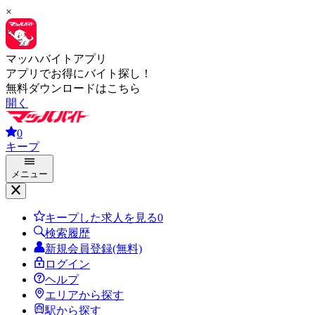
×
マッハバイトアプリ
アプリでお得にバイト探し！
無料ダウンロードはこちら
開く
0
キープ
メニュー
キープした求人を見る
0
検索履歴
新規会員登録(無料)
ログイン
ヘルプ
エリアから探す
駅から探す