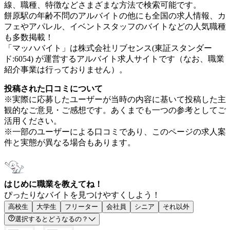
線、職種、特徴などさまざまな方法で検索可能です。
餅原駅の年齢不問のアルバイトの他にも全国の求人情報、カ
フェやアパレル、イベントスタッフのバイトなどの人気職種
も多数掲載！
「マッハバイト」は株式会社リブセンス(東証スタンダー
ド:6054) が運営するアルバイト求人サイトです（なお、職業
紹介事業は行っておりません）。
投稿された口コミについて
※実際に応募したユーザーが当時の内容に基いて投稿した主
観的なご意見・ご感想です。あくまでも一つの参考としてご
活用ください。
※一部のユーザーによる口コミであり、このページの求人案
件と実態が異なる場合もあります。
はじめに職業を教えてね！
ぴったりなバイトを見つけやすくしよう！
高校生
大学生
フリーター
会社員
シニア
それ以外
選択するとどうなるの？