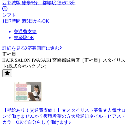
西都城駅 徒歩5分、都城駅 徒歩23分
シフト
1日7時間 週5日からOK
交通費支給
未経験OK
詳細を見る
応募画面に進む
正社員
HAIR SALON IWASAKI 宮崎都城南店［正社員］スタイリス
ト(株式会社ハクブン)
【昇給あり！交通費支給！】★スタイリスト募集★人気サロ
ンで働きませんか？復職希望の方大歓迎◎ネイル・ピアス・
カラーOKで自分らしく働けます♪