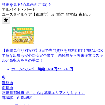
詳細を見る
応募画面に進む
アルバイト・パート
ユースタイルケア【都城市】02_重訪_非常勤_夜勤/Jb
【夜間見守りSTAFF】3日で専門資格を無料GET！前払いOK
で急な出費も安心◎安定企業で、未経験から将来役立つスキ
ルと高収入をその手に！
ホームヘルパー
時給
1,681
円〜
1,745
円
勤務地
面接地
宮崎県都城市 ※こちらは募集エリアとなります。
都城駅、西都城駅