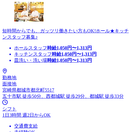
短時間からでも、ガッツリ働きたい方もOK!ホール★キッチ
ンスタッフ募集♪
ホールスタッフ
時給
1,050
円〜
1,313
円
キッチンスタッフ
時給
1,050
円〜
1,313
円
皿洗い・洗い場
時給
1,050
円〜
1,313
円
勤務地
面接地
宮崎県都城市都北町5517
五十市駅 徒歩50分、西都城駅 徒歩29分、都城駅 徒歩33分
シフト
1日3時間 週2日からOK
交通費支給