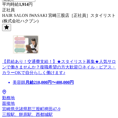
平均時給
1,914
円
正社員
HAIR SALON IWASAKI 宮崎三股店［正社員］スタイリスト
(株式会社ハクブン)
【昇給あり！交通費支給！】★スタイリスト募集★人気サロ
ンで働きませんか？復職希望の方大歓迎◎ネイル・ピアス・
カラーOKで自分らしく働けます♪
美容師
月給
210,000
円〜
400,000
円
勤務地
面接地
宮崎県北諸県郡三股町稗田47-9
三股駅、餅原駅、西都城駅