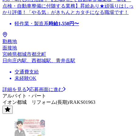
点検・自動車整備に付随する業務】昇給あり★頑張りはしっ
かり評価！「やる気」がきちんとカタチになる職場です！
軽作業・製造系
時給
1,550
円〜
勤務地
面接地
宮崎県都城市都北町
日向庄内駅、西都城駅、青井岳駅
交通費支給
未経験OK
詳細を見る
応募画面に進む
アルバイト・パート
イオン都城 リフォーム(長期)/RAKS01963