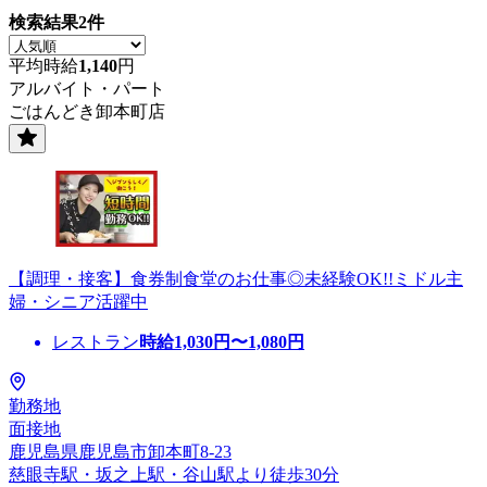
検索結果
2
件
平均時給
1,140
円
アルバイト・パート
ごはんどき卸本町店
【調理・接客】食券制食堂のお仕事◎未経験OK!!ミドル主
婦・シニア活躍中
レストラン
時給
1,030
円〜
1,080
円
勤務地
面接地
鹿児島県鹿児島市卸本町8-23
慈眼寺駅・坂之上駅・谷山駅より徒歩30分