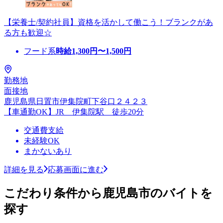
【栄養士/契約社員】資格を活かして働こう！ブランクがあ
る方も歓迎☆
フード系
時給
1,300
円〜
1,500
円
勤務地
面接地
鹿児島県日置市伊集院町下谷口２４２３
【車通勤OK】JR 伊集院駅 徒歩20分
交通費支給
未経験OK
まかないあり
詳細を見る
応募画面に進む
こだわり条件から鹿児島市のバイトを
探す