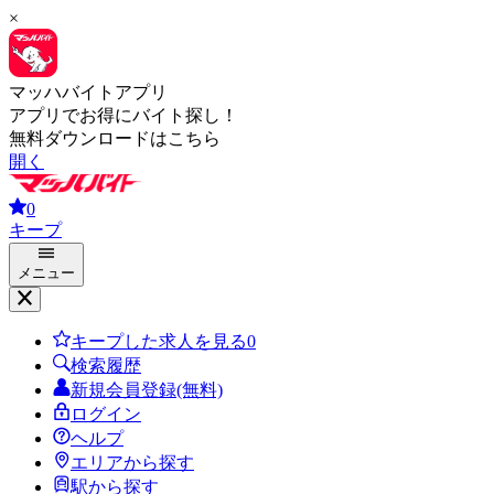
×
マッハバイトアプリ
アプリでお得にバイト探し！
無料ダウンロードはこちら
開く
0
キープ
メニュー
キープした求人を見る
0
検索履歴
新規会員登録(無料)
ログイン
ヘルプ
エリアから探す
駅から探す