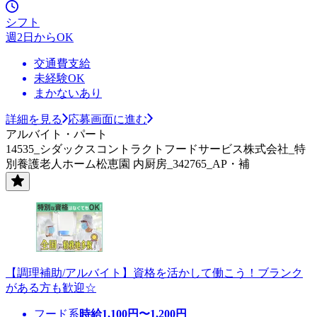
シフト
週2日からOK
交通費支給
未経験OK
まかないあり
詳細を見る
応募画面に進む
アルバイト・パート
14535_シダックスコントラクトフードサービス株式会社_特
別養護老人ホーム松恵園 内厨房_342765_AP・補
【調理補助/アルバイト】資格を活かして働こう！ブランク
がある方も歓迎☆
フード系
時給
1,100
円〜
1,200
円