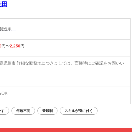
荒田
・製造系
0
円〜
2,250
円
鹿児島市 詳細な勤務地につきましては、面接時にご確認をお願いい
らOK
かす
年齢不問
登録制
スキルが身に付く