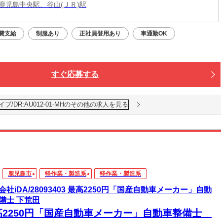
鹿児島中央駅、谷山(ＪＲ)駅
費支給
制服あり
正社員登用あり
車通勤OK
すぐ応募する
/DR:AU012-01-MHのその他の求人を見る
鹿児島市
軽作業・製造系
軽作業・製造系
会社iDA/28093403 最高2250円「国産自動車メーカー」自動
備士 下荒田
高2250円「国産自動車メーカー」自動車整備士