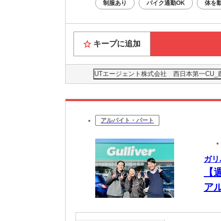
制服あり
バイク通勤OK
体を
キープに追加
UTエージェント株式会社 西日本第一CU
アルバイト・パート
ガリ
【
ア