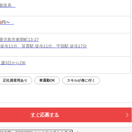
・製造系
0
円〜
鹿児島市東開町13-27
徒歩11分、笹貫駅 徒歩11分、宇宿駅 徒歩17分
 週3日からOK
正社員登用あり
車通勤OK
スキルが身に付く
すぐ応募する