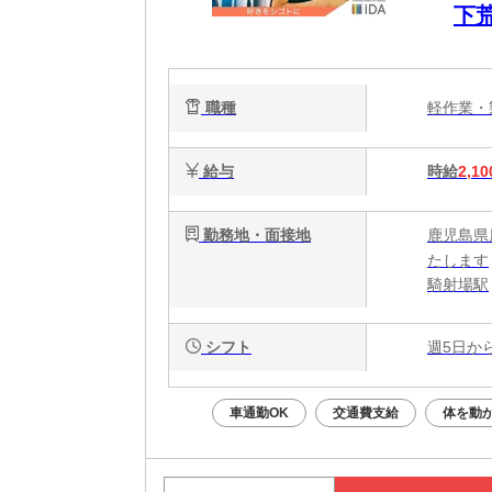
下
職種
軽作業
給与
時給
2,10
勤務地・面接地
鹿児島県
たします
騎射場駅
シフト
週5日か
車通勤OK
交通費支給
体を動