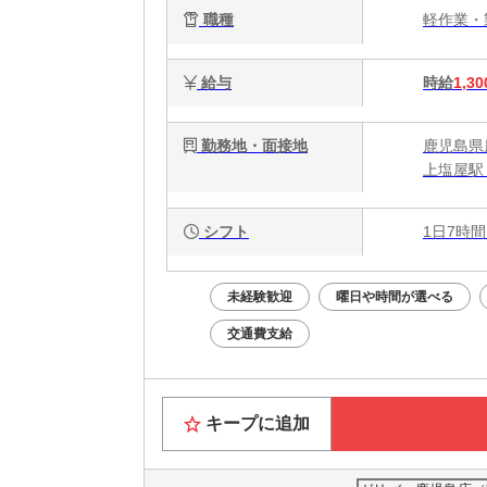
職種
軽作業
給与
時給
1,30
勤務地・面接地
鹿児島県
上塩屋駅 
シフト
1日7時間
未経験歓迎
曜日や時間が選べる
交通費支給
キープに追加