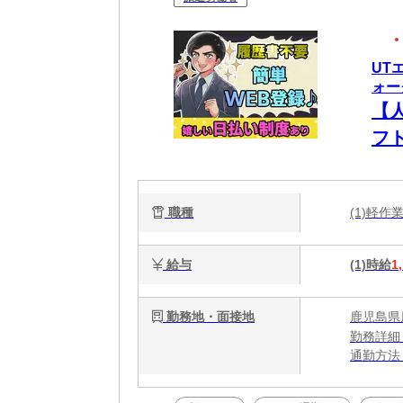
UT
ォー
【
フ
職種
(1)軽
給与
(1)時給
1
勤務地・面接地
鹿児島県
勤務詳細
通勤方法
最寄り駅
※構内の