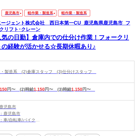
鹿児島市
軽作業・製造系
軽作業・製造系
エージェント株式会社 西日本第一CU_鹿児島県鹿児島市_フ
クリフト･クレーン
人気の日勤】倉庫内での仕分け作業！フォークリ
トの経験が活かせる☆長期休暇あり♪
作業・製造系 (2)倉庫スタッフ (3)仕分けスタッフ
,150
円〜
(2)時給
1,150
円〜
(3)時給
1,150
円〜
鹿児島市
：鹿児島市
：車/自転車/バイク
：坂之上駅から車13分
（無料）駐車場利用OK