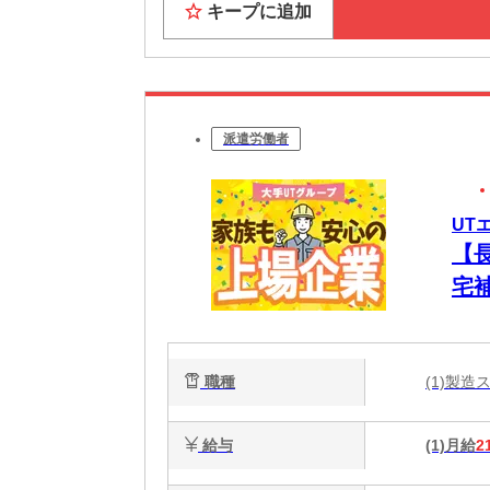
キープに追加
派遣労働者
UT
【
宅
職種
(1)製
給与
(1)月給
2