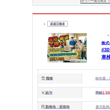
ガリバー鹿児島店（軽
派遣労働者
株式
#
車
り
に
職種
軽作業
給与
時給
1,55
勤務地・面接地
鹿児島県