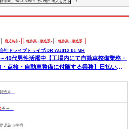
作業）/5G01395Lのその他の求人を見る
鹿児島市
軽作業・製造系
軽作業・製造系
会社ドライブトライブ/DR:AU012-01-MH
30～40代男性活躍中【工場内にて自動車整備業務・
検・点検・自動車整備に付随する業務】日払いあ
★急な出費にも安心◎頑張った分、すぐに手元
！
・製造系
0
円〜
鹿児島市宇宿