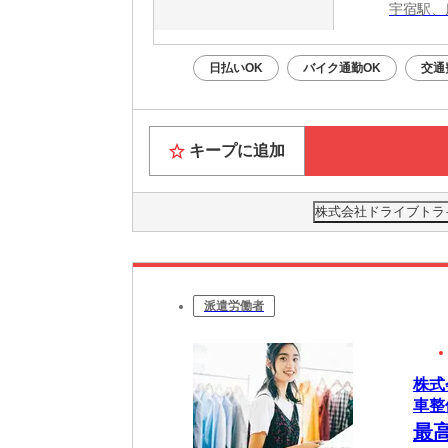
宇宿駅、
日払いOK
バイク通勤OK
交通
キープに追加
株式会社ドライブトライブ
派遣労働者
株式
車整
最