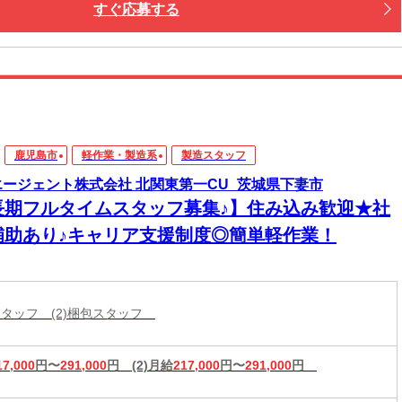
すぐ応募する
鹿児島市
軽作業・製造系
製造スタッフ
エージェント株式会社 北関東第一CU_茨城県下妻市
長期フルタイムスタッフ募集♪】住み込み歓迎★社
補助あり♪キャリア支援制度◎簡単軽作業！
造スタッフ (2)梱包スタッフ
17,000
円〜
291,000
円
(2)月給
217,000
円〜
291,000
円