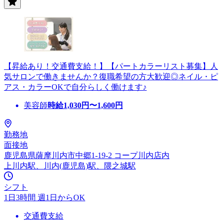
【昇給あり！交通費支給！】【パートカラーリスト募集】人
気サロンで働きませんか？復職希望の方大歓迎◎ネイル・ピ
アス・カラーOKで自分らしく働けます♪
美容師
時給
1,030
円〜
1,600
円
勤務地
面接地
鹿児島県薩摩川内市中郷1-19-2 コープ川内店内
上川内駅、川内(鹿児島)駅、隈之城駅
シフト
1日3時間 週1日からOK
交通費支給