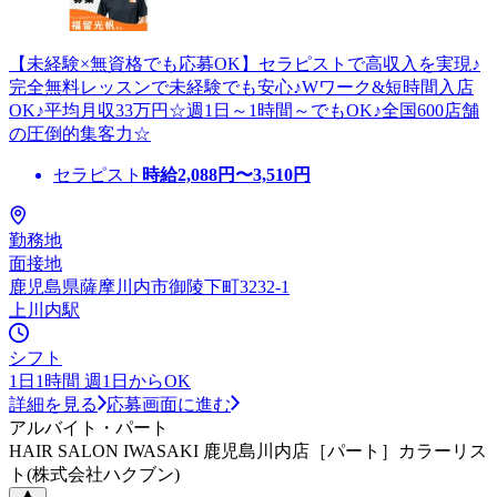
【未経験×無資格でも応募OK】セラピストで高収入を実現♪
完全無料レッスンで未経験でも安心♪Wワーク&短時間入店
OK♪平均月収33万円☆週1日～1時間～でもOK♪全国600店舗
の圧倒的集客力☆
セラピスト
時給
2,088
円〜
3,510
円
勤務地
面接地
鹿児島県薩摩川内市御陵下町3232-1
上川内駅
シフト
1日1時間 週1日からOK
詳細を見る
応募画面に進む
アルバイト・パート
HAIR SALON IWASAKI 鹿児島川内店［パート］カラーリス
ト(株式会社ハクブン)