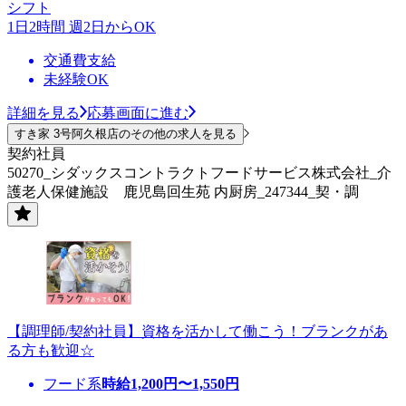
シフト
1日2時間 週2日からOK
交通費支給
未経験OK
詳細を見る
応募画面に進む
すき家 3号阿久根店のその他の求人を見る
契約社員
50270_シダックスコントラクトフードサービス株式会社_介
護老人保健施設 鹿児島回生苑 内厨房_247344_契・調
【調理師/契約社員】資格を活かして働こう！ブランクがあ
る方も歓迎☆
フード系
時給
1,200
円〜
1,550
円