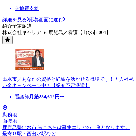
交通費支給
詳細を見る
応募画面に進む
紹介予定派遣
株式会社キャリア SC鹿児島／看護【出水市-004】
出水市／あなたの資格と経験を活かせる職場です！＊入社祝
い金キャンペーン中＊【紹介予定派遣】
看護師
月給
234,612
円〜
勤務地
面接地
鹿児島県出水市 ※こちらは募集エリアの一例となります。
最寄り駅：西出水駅など