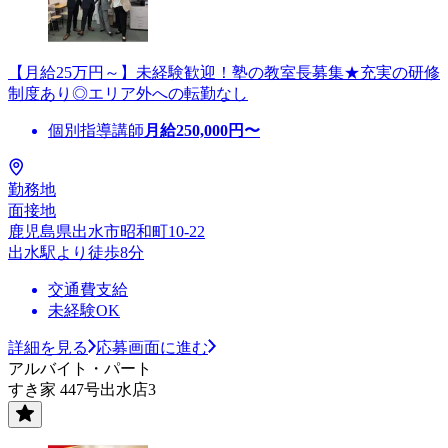
【月給25万円～】未経験歓迎！塾の教室長募集★充実の研修
制度あり◎エリア外への転勤なし
個別指導講師
月給
250,000
円〜
勤務地
面接地
鹿児島県出水市昭和町10-22
出水駅より徒歩8分
交通費支給
未経験OK
詳細を見る
応募画面に進む
アルバイト・パート
すき家 447号出水店3