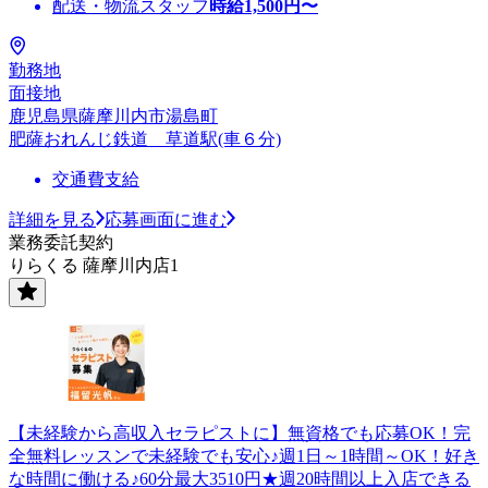
配送・物流スタッフ
時給
1,500
円〜
勤務地
面接地
鹿児島県薩摩川内市湯島町
肥薩おれんじ鉄道 草道駅(車６分)
交通費支給
詳細を見る
応募画面に進む
業務委託契約
りらくる 薩摩川内店1
【未経験から高収入セラピストに】無資格でも応募OK！完
全無料レッスンで未経験でも安心♪週1日～1時間～OK！好き
な時間に働ける♪60分最大3510円★週20時間以上入店できる