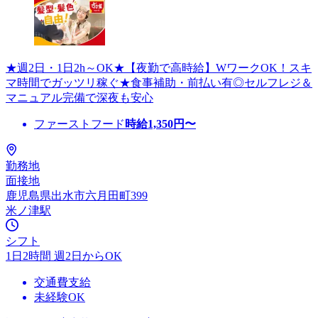
★週2日・1日2h～OK★【夜勤で高時給】WワークOK！スキ
マ時間でガッツリ稼ぐ★食事補助・前払い有◎セルフレジ＆
マニュアル完備で深夜も安心
ファーストフード
時給
1,350
円〜
勤務地
面接地
鹿児島県出水市六月田町399
米ノ津駅
シフト
1日2時間 週2日からOK
交通費支給
未経験OK