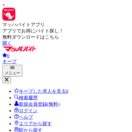
×
マッハバイトアプリ
アプリでお得にバイト探し！
無料ダウンロードはこちら
開く
0
キープ
メニュー
キープした求人を見る
0
検索履歴
新規会員登録(無料)
ログイン
ヘルプ
エリアから探す
駅から探す