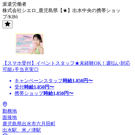
派遣労働者
株式会社シエロ_鹿児島県【★】出水中央の携帯ショッ
プ/KB6
【スマホ受付】イベントスタッフ★未経験OK！週払い対応
可能♪手当充実◎
キャンペーンスタッフ
時給
1,850
円〜
受付
時給
1,850
円〜
携帯ショップ
時給
1,850
円〜
勤務地
面接地
鹿児島県出水市六月田町
出水駅、米ノ津駅