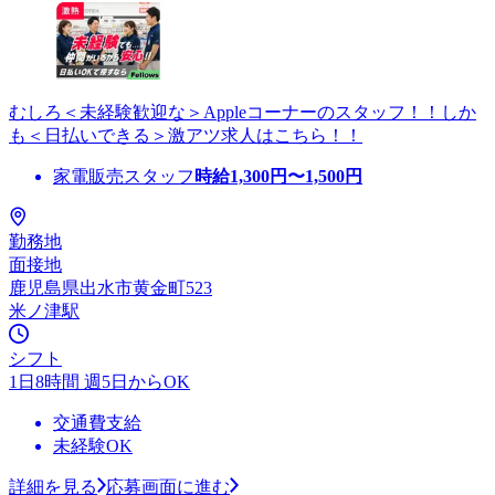
むしろ＜未経験歓迎な＞Appleコーナーのスタッフ！！しか
も＜日払いできる＞激アツ求人はこちら！！
家電販売スタッフ
時給
1,300
円〜
1,500
円
勤務地
面接地
鹿児島県出水市黄金町523
米ノ津駅
シフト
1日8時間 週5日からOK
交通費支給
未経験OK
詳細を見る
応募画面に進む