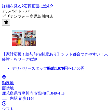
詳細を見る
応募画面に進む
アルバイト・パート
ピザテンフォー鹿児島川内店
【家計応援！給与前払制度あり】シフト都合つきやすい！未
経験・Wワーク歓迎
デリバリースタッフ
時給
1,070
円〜
1,400
円
勤務地
面接地
鹿児島県薩摩川内市宮内町1849-4 1F
上川内駅 徒歩11分
シフト