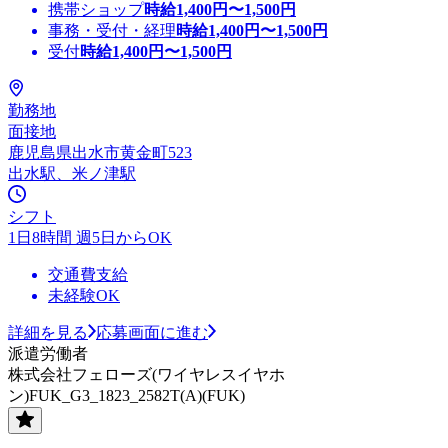
携帯ショップ
時給
1,400
円〜
1,500
円
事務・受付・経理
時給
1,400
円〜
1,500
円
受付
時給
1,400
円〜
1,500
円
勤務地
面接地
鹿児島県出水市黄金町523
出水駅、米ノ津駅
シフト
1日8時間 週5日からOK
交通費支給
未経験OK
詳細を見る
応募画面に進む
派遣労働者
株式会社フェローズ(ワイヤレスイヤホ
ン)FUK_G3_1823_2582T(A)(FUK)