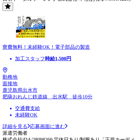
寮費無料！未経験OK！電子部品の製造
加工スタッフ
時給
1,500
円
勤務地
面接地
鹿児島県出水市
肥薩おれんじ鉄道線 出水駅 徒歩10分
交通費支給
未経験OK
詳細を見る
応募画面に進む
派遣労働者
株式会社iDA/28098269 定休日あり/制服あり「正規カーディ