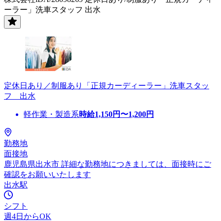
ーラー」洗車スタッフ 出水
定休日あり／制服あり「正規カーディーラー」洗車スタッ
フ 出水
軽作業・製造系
時給
1,150
円〜
1,200
円
勤務地
面接地
鹿児島県出水市 詳細な勤務地につきましては、面接時にご
確認をお願いいたします
出水駅
シフト
週4日からOK