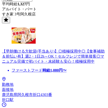
平均時給
1,327
円
アルバイト・パート
すき家 3号阿久根店
【早朝働ける方歓迎(手当あり)】◎積極採用中◎【食事補助
＆前払い有】週2・1日2h～OK！セルフレジで簡単接客◎マ
ニュアル完備で初バイト・未経験も安心！積極採用中
ファーストフード
時給
1,080
円〜
勤務地
面接地
鹿児島県阿久根市折口4303番
折口駅