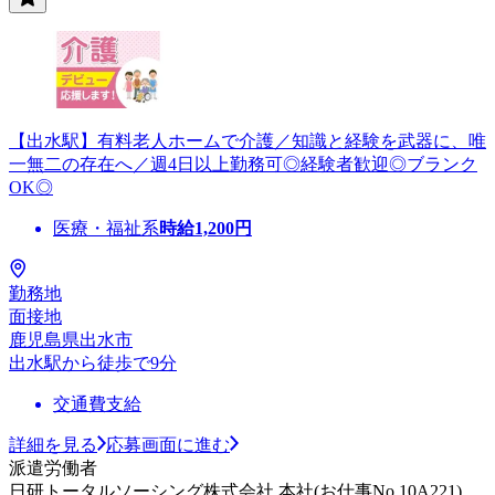
【出水駅】有料老人ホームで介護／知識と経験を武器に、唯
一無二の存在へ／週4日以上勤務可◎経験者歓迎◎ブランク
OK◎
医療・福祉系
時給
1,200
円
勤務地
面接地
鹿児島県出水市
出水駅から徒歩で9分
交通費支給
詳細を見る
応募画面に進む
派遣労働者
日研トータルソーシング株式会社 本社(お仕事No.10A221)