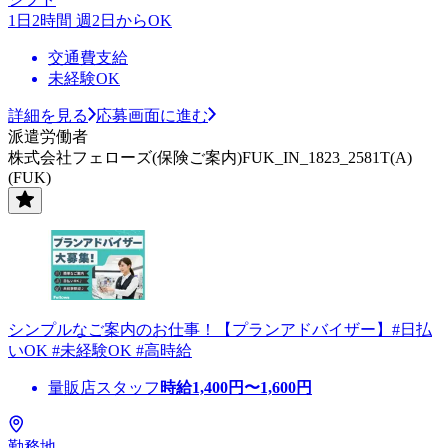
1日2時間 週2日からOK
交通費支給
未経験OK
詳細を見る
応募画面に進む
派遣労働者
株式会社フェローズ(保険ご案内)FUK_IN_1823_2581T(A)
(FUK)
シンプルなご案内のお仕事！【プランアドバイザー】#日払
いOK #未経験OK #高時給
量販店スタッフ
時給
1,400
円〜
1,600
円
勤務地