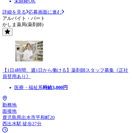
未経験OK
詳細を見る
応募画面に進む
アルバイト・パート
かしま薬局(薬剤師)
【1日4時間、週1日から働ける】薬剤師スタッフ募集《正社
員登用あり》
医療・福祉系
時給
3,000
円
勤務地
面接地
鹿児島県出水市平和町20
西出水駅 徒歩27分