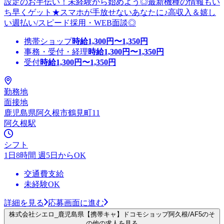
設定のお手伝い！未経験から始めよう◎最新機種の情報もい
ち早くゲット★スマホが手放せないあなたに♪高収入＆嬉し
い週払い/スピード採用・WEB面談◎
携帯ショップ
時給
1,300
円〜
1,350
円
事務・受付・経理
時給
1,300
円〜
1,350
円
受付
時給
1,300
円〜
1,350
円
勤務地
面接地
鹿児島県阿久根市鶴見町11
阿久根駅
シフト
1日8時間 週5日からOK
交通費支給
未経験OK
詳細を見る
応募画面に進む
株式会社シエロ_鹿児島県【携帯キャ】ドコモショップ阿久根/AF5のそ
の他の求人を見る