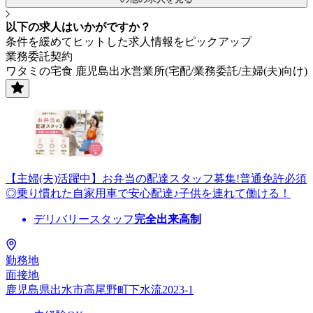
以下の求人はいかがですか？
条件を緩めてヒットした求人情報をピックアップ
業務委託契約
ワタミの宅食 鹿児島出水営業所(宅配/業務委託/主婦(夫)向け)
【主婦(夫)活躍中】お弁当の配達スタッフ募集!普通免許必須
◎乗り慣れた自家用車で安心配達♪子供を連れて働ける！
デリバリースタッフ
完全出来高制
勤務地
面接地
鹿児島県出水市高尾野町下水流2023-1