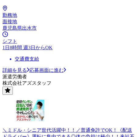
勤務地
面接地
鹿児島県出水市
シフト
1日8時間 週3日からOK
交通費支給
詳細を見る
応募画面に進む
派遣労働者
株式会社アズスタッフ
＼ミドル・シニア世代活躍中！！／普通免許でOK！《配送
ドライバー》運転に集中できる◎体の負担は極少！！来社不