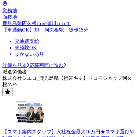
勤務地
面接地
鹿児島県阿久根市赤瀬川５５１
【車通勤OK】JR 阿久根駅 徒歩15分
交通費支給
未経験OK
まかないあり
詳細を見る
応募画面に進む
派遣労働者
株式会社シエロ_鹿児島県【携帯キャ】ドコモショップ阿久
根/AF5
【スマホ案内スタッフ】入社祝金最大10万円★スマホ選びや