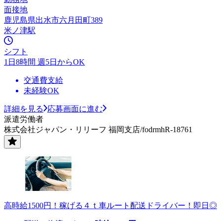
面接地
鹿児島県出水市六月田町389
米ノ津駅
シフト
1日8時間 週5日からOK
交通費支給
未経験OK
詳細を見る
応募画面に進む
派遣労働者
株式会社ジャパン・リリーフ 福岡支店/fodrmhR-18761
高時給1500円！稼げる４ｔ車ルート配送ドライバー！即日◎