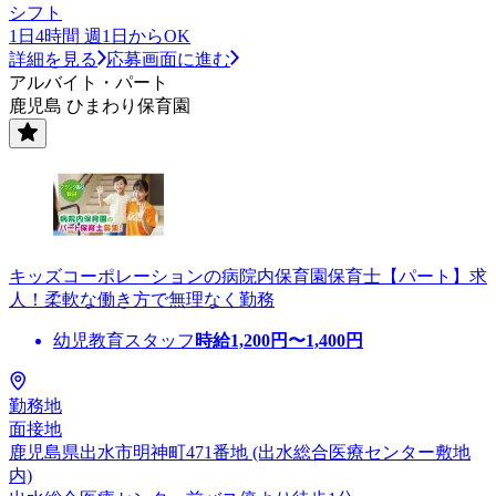
シフト
1日4時間 週1日からOK
詳細を見る
応募画面に進む
アルバイト・パート
鹿児島 ひまわり保育園
キッズコーポレーションの病院内保育園保育士【パート】求
人！柔軟な働き方で無理なく勤務
幼児教育スタッフ
時給
1,200
円〜
1,400
円
勤務地
面接地
鹿児島県出水市明神町471番地 (出水総合医療センター敷地
内)