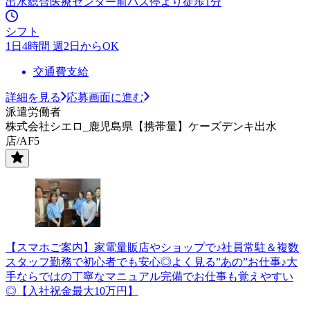
出水総合医療センター前バス停より徒歩1分
シフト
1日4時間 週2日からOK
交通費支給
詳細を見る
応募画面に進む
派遣労働者
株式会社シエロ_鹿児島県【携帯量】ケーズデンキ出水
店/AF5
【スマホご案内】家電量販店やショップで♪社員常駐＆複数
スタッフ勤務で初心者でも安心◎よく見る”あの”お仕事♪大
手ならではの丁寧なマニュアル完備でお仕事も覚えやすい
◎【入社祝金最大10万円】