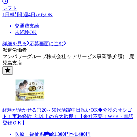
シフト
1日8時間 週4日からOK
交通費支給
未経験OK
詳細を見る
応募画面に進む
派遣労働者
マンパワーグループ株式会社 ケアサービス事業部(介護) 鹿
児島支店
経験が活かせる◎20～50代活躍中日払いOK◆介護のオシゴ
ト！実務経験1年以上の方大歓迎！【来社不要！WEB・電話
登録ＯＫ】
医療・福祉系
時給
1,300
円〜
1,400
円