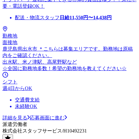
要・電話登録OK！
配送・物流スタッフ
日給
11,550
円〜
14,438
円
勤務地
面接地
鹿児島県出水市 ＊こちらは募集エリアです。勤務地は原稿
内をご確認ください。
出水駅、米ノ津駅、高尾野駅など
☆全国に勤務地多数！希望の勤務地を教えてください☆
シフト
週4日からOK
交通費支給
未経験OK
詳細を見る
応募画面に進む
派遣労働者
株式会社スタッフサービス/H10492231