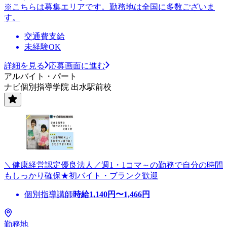
※こちらは募集エリアです。勤務地は全国に多数ございま
す。
交通費支給
未経験OK
詳細を見る
応募画面に進む
アルバイト・パート
ナビ個別指導学院 出水駅前校
＼健康経営認定優良法人／週1・1コマ～の勤務で自分の時間
もしっかり確保★初バイト・ブランク歓迎
個別指導講師
時給
1,140
円〜
1,466
円
勤務地