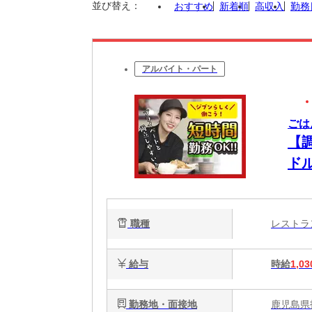
並び替え：
おすすめ
新着順
高収入
勤務
アルバイト・パート
ごは
【
ド
職種
レスト
給与
時給
1,03
勤務地・面接地
鹿児島県指