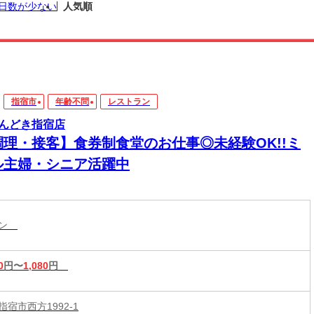
日数が少ない
人気順
指宿市
年齢不問
レストラン
んどき指宿店
調理・接客】食券制食堂のお仕事◎未経験OK!!ミ
ル主婦・シニア活躍中
ラン
0
円〜
1,080
円
宿市西方1992-1