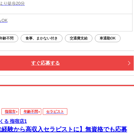
より徒歩20分
らOK
年齢不問
食事、まかない付き
交通費支給
車通勤OK
すぐ応募する
指宿市
年齢不問
セラピスト
くる 指宿店1
未経験から高収入セラピストに】無資格でも応募