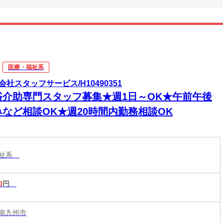
医療・福祉系
会社スタッフサービス/H10490351
浴介助専門スタッフ募集★週1日～OK★午前午後
みなど相談OK★週20時間内勤務相談OK
福祉系
0
円
南九州市