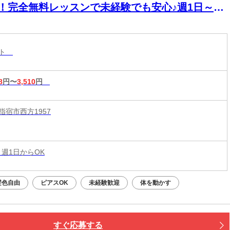
K！完全無料レッスンで未経験でも安心♪週1日～1
～OK！好きな時間に働ける♪60分最大3510円★
20時間以上入店できる方大歓迎♪
スト
8
円〜
3,510
円
指宿市西方1957
 週1日からOK
髪色自由
ピアスOK
未経験歓迎
体を動かす
すぐ応募する