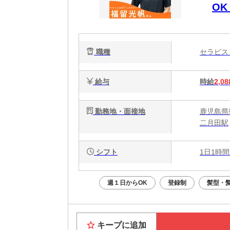
O
時間
週
職種
セラピ
給与
時給
2,08
勤務地・面接地
鹿児島県
二月田駅
シフト
1日1時間
週１日からOK
登録制
髪型・
キープに追加