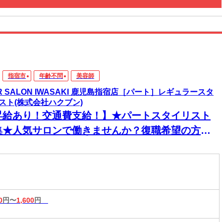
指宿市
年齢不問
美容師
IR SALON IWASAKI 鹿児島指宿店［パート］レギュラースタ
スト(株式会社ハクブン)
昇給あり！交通費支給！】★パートスタイリスト
集★人気サロンで働きませんか？復職希望の方大
迎◎ネイル・ピアス・カラーOKで自分らしく働け
♪
0
円〜
1,600
円