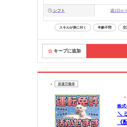
シフト
週2日か
スキルが身に付く
年齢不問
交
キープに追加
派遣労働者
株式
＼
《