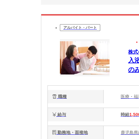
アルバイト・パート
株式
入
の
職種
医療・
給与
時給
1,50
勤務地・面接地
鹿児島県