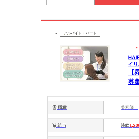
アルバイト・パート
HA
イリ
【
募
歓
ます
職種
美容師
給与
時給
1,20