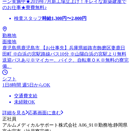
ーン実施中★2019年7月新工場立上げ！キレイな新築建屋で
のお仕事★寮費無料♪
検査スタッフ
時給
1,300
円〜
2,000
円
勤務地
面接地
鹿児島県鹿児島市 【お仕事先】兵庫県姫路市飾磨区妻鹿日
田町 ※白浜の宮駅路線バス10分 ※山陽白浜の宮駅より無料
送迎バスあり※マイカー、バイク、自転車ＯＫ※無料の寮完
備。
シフト
1日8時間 週5日からOK
交通費支給
未経験OK
詳細を見る
応募画面に進む
正社員
アルムメディカルサポート株式会社 A06_91※勤務地:静岡県