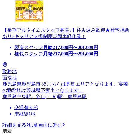
【長期フルタイムスタッフ募集♪】住み込み歓迎★社宅補助
あり♪キャリア支援制度◎簡単軽作業！
製造スタッフ
月給
217,000
円〜
291,000
円
梱包スタッフ
月給
217,000
円〜
291,000
円
勤務地
面接地
鹿児島県鹿児島市 ※こちらは募集エリアとなります。実際
の勤務地は茨城県下妻市となります。
鹿児島中央駅、谷山(ＪＲ)駅、鹿児島駅
交通費支給
未経験OK
詳細を見る
応募画面に進む
新着