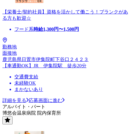
【栄養士/契約社員】資格を活かして働こう！ブランクがあ
る方も歓迎☆
フード系
時給
1,300
円〜
1,500
円
勤務地
面接地
鹿児島県日置市伊集院町下谷口２４２３
【車通勤OK】JR 伊集院駅 徒歩20分
交通費支給
未経験OK
まかないあり
詳細を見る
応募画面に進む
アルバイト・パート
博悠会温泉病院 院内保育所