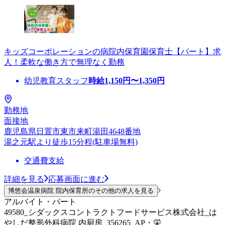
キッズコーポレーションの病院内保育園保育士【パート】求
人！柔軟な働き方で無理なく勤務
幼児教育スタッフ
時給
1,150
円〜
1,350
円
勤務地
面接地
鹿児島県日置市東市来町湯田4648番地
湯之元駅より徒歩15分程(駐車場無料)
交通費支給
詳細を見る
応募画面に進む
博悠会温泉病院 院内保育所のその他の求人を見る
アルバイト・パート
49580_シダックスコントラクトフードサービス株式会社_は
やしだ整形外科病院 内厨房_356265_AP・栄