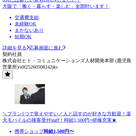
大阪で「働く・暮らす・楽しむ」全部叶います！
交通費支給
未経験OK
まかないあり
短期OK
詳細を見る
応募画面に進む
契約社員
株式会社ヒト・コミュニケーションズ人材開発本部 (鹿児島
営業所)/s0f25260508242jks
＼プラン1つで覚えやすい／人と話すのが好きな方歓迎！楽
天モバイルの接客受付staff！時給1,500円×研修充実★
携帯ショップ
時給
1,500
円〜