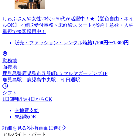
しゅふさんや女性20代～50代が活躍中！★【髪色自由・ネイ
ルOK】＜買取受付事務＞未経験スタートが9割！意欲・人柄
重視で接客採用中！
販売・ファッション・レンタル
時給
1,100
円〜
1,300
円
勤務地
面接地
鹿児島県鹿児島市呉服町6-5 マルヤガーデンズ1F
鹿児島駅、鹿児島中央駅、朝日通駅
シフト
1日5時間 週4日からOK
交通費支給
未経験OK
詳細を見る
応募画面に進む
アルバイト・パート