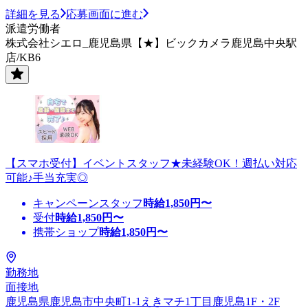
詳細を見る
応募画面に進む
派遣労働者
株式会社シエロ_鹿児島県【★】ビックカメラ鹿児島中央駅
店/KB6
【スマホ受付】イベントスタッフ★未経験OK！週払い対応
可能♪手当充実◎
キャンペーンスタッフ
時給
1,850
円〜
受付
時給
1,850
円〜
携帯ショップ
時給
1,850
円〜
勤務地
面接地
鹿児島県鹿児島市中央町1-1えきマチ1丁目鹿児島1F・2F