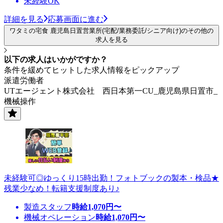
未経験OK
詳細を見る
応募画面に進む
ワタミの宅食 鹿児島日置営業所(宅配/業務委託/シニア向け)のその他の
求人を見る
以下の求人はいかがですか？
条件を緩めてヒットした求人情報をピックアップ
派遣労働者
UTエージェント株式会社 西日本第一CU_鹿児島県日置市_
機械操作
未経験可◎ゆっくり15時出勤！フォトブックの製本・検品★
残業少なめ！転籍支援制度あり♪
製造スタッフ
時給
1,070
円〜
機械オペレーション
時給
1,070
円〜