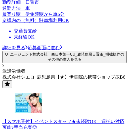
勤務詳細：日置市
通勤方法：車
最寄り駅：伊集院駅から車6分
※構内の（無料）駐車場利用OK
交通費支給
未経験OK
詳細を見る
応募画面に進む
UTエージェント株式会社 西日本第一CU_鹿児島県日置市_機械操作の
その他の求人を見る
派遣労働者
株式会社シエロ_鹿児島県【★】伊集院の携帯ショップ/KB6
【スマホ受付】イベントスタッフ★未経験OK！週払い対応
可能♪手当充実◎