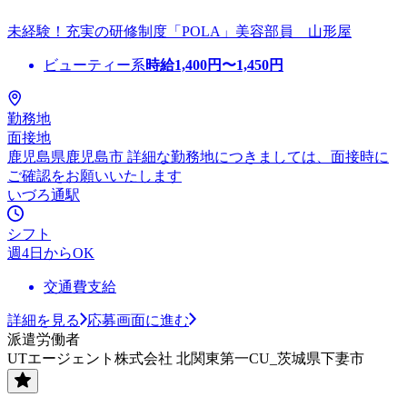
未経験！充実の研修制度「POLA」美容部員 山形屋
ビューティー系
時給
1,400
円〜
1,450
円
勤務地
面接地
鹿児島県鹿児島市 詳細な勤務地につきましては、面接時に
ご確認をお願いいたします
いづろ通駅
シフト
週4日からOK
交通費支給
詳細を見る
応募画面に進む
派遣労働者
UTエージェント株式会社 北関東第一CU_茨城県下妻市