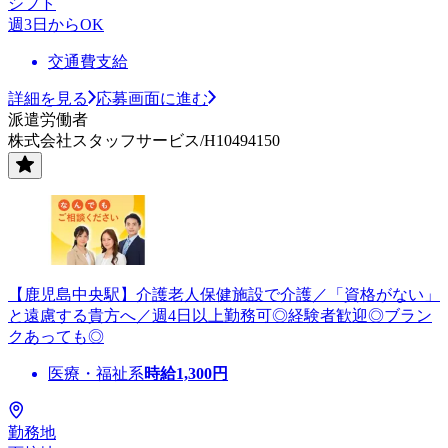
シフト
週3日からOK
交通費支給
詳細を見る
応募画面に進む
派遣労働者
株式会社スタッフサービス/H10494150
【鹿児島中央駅】介護老人保健施設で介護／「資格がない」
と遠慮する貴方へ／週4日以上勤務可◎経験者歓迎◎ブラン
クあっても◎
医療・福祉系
時給
1,300
円
勤務地