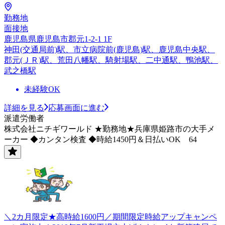
勤務地
面接地
鹿児島県鹿児島市郡元1-2-1 1F
神田(交通局前)駅、市立病院前(鹿児島)駅、鹿児島中央駅、
郡元(ＪＲ)駅、荒田八幡駅、騎射場駅、二中通駅、鴨池駅、
武之橋駅
未経験OK
詳細を見る
応募画面に進む
派遣労働者
株式会社ニチギワールド ★勤務地★兵庫県姫路市の大手メ
ーカー ◆カンタン検査 ◆時給1450円＆日払いOK 64
＼2カ月限定★高時給1600円／期間限定時給アップキャンペ