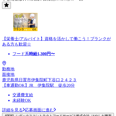
【栄養士/アルバイト】資格を活かして働こう！ブランクが
ある方も歓迎☆
フード系
時給
1,300
円〜
勤務地
面接地
鹿児島県日置市伊集院町下谷口２４２３
【車通勤OK】JR 伊集院駅 徒歩20分
交通費支給
未経験OK
詳細を見る
応募画面に進む
49580_シダックスコントラクトフードサービス株式会社_はやしだ整形