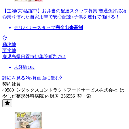
【主婦(夫)活躍中】お弁当の配達スタッフ募集!普通免許必須
◎乗り慣れた自家用車で安心配達♪子供を連れて働ける！
デリバリースタッフ
完全出来高制
勤務地
面接地
鹿児島県日置市伊集院町郡75-1
未経験OK
詳細を見る
応募画面に進む
契約社員
49580_シダックスコントラクトフードサービス株式会社_は
やしだ整形外科病院 内厨房_356556_契・栄