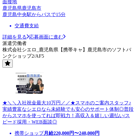
面接地
鹿児島県鹿児島市
鹿児島中央駅からバスで15分
交通費支給
詳細を見る
応募画面に進む
派遣労働者
株式会社シエロ_鹿児島県【携帯キャ】鹿児島市のソフトバ
ンクショップ2/AF5
★＼＼入社祝金最大10万円／／★スマホのご案内スタッフ♪
実績豊富なシエロなら未経験でも安心のサポート体制◎普段
からスマホを使ってれば即戦力！高収入＆嬉しい週払い/ス
ピード採用・WEB面談◎
携帯ショップ
月給
220,000
円〜
240,000
円