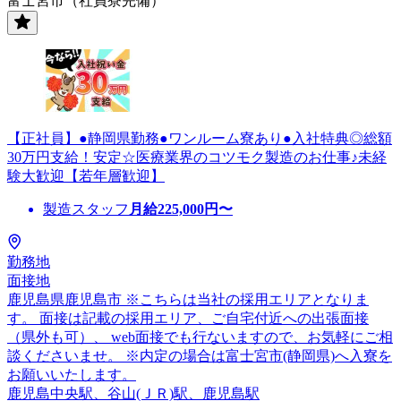
富士宮市（社員寮完備）
【正社員】●静岡県勤務●ワンルーム寮あり●入社特典◎総額
30万円支給！安定☆医療業界のコツモク製造のお仕事♪未経
験大歓迎【若年層歓迎】
製造スタッフ
月給
225,000
円〜
勤務地
面接地
鹿児島県鹿児島市 ※こちらは当社の採用エリアとなりま
す。 面接は記載の採用エリア、ご自宅付近への出張面接
（県外も可）、 web面接でも行ないますので、お気軽にご相
談くださいませ。 ※内定の場合は富士宮市(静岡県)へ入寮を
お願いいたします。
鹿児島中央駅、谷山(ＪＲ)駅、鹿児島駅