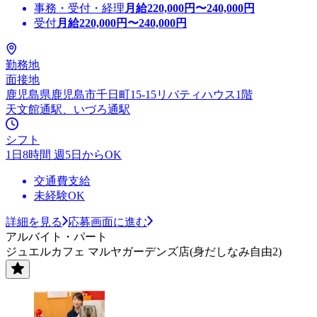
事務・受付・経理
月給
220,000
円〜
240,000
円
受付
月給
220,000
円〜
240,000
円
勤務地
面接地
鹿児島県鹿児島市千日町15-15リバティハウス1階
天文館通駅、いづろ通駅
シフト
1日8時間 週5日からOK
交通費支給
未経験OK
詳細を見る
応募画面に進む
アルバイト・パート
ジュエルカフェ マルヤガーデンズ店(身だしなみ自由2)