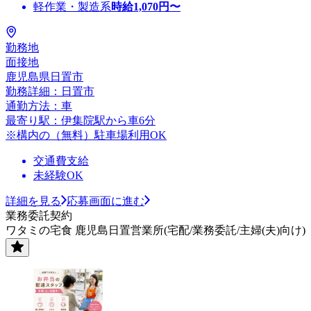
軽作業・製造系
時給
1,070
円〜
勤務地
面接地
鹿児島県日置市
勤務詳細：日置市
通勤方法：車
最寄り駅：伊集院駅から車6分
※構内の（無料）駐車場利用OK
交通費支給
未経験OK
詳細を見る
応募画面に進む
業務委託契約
ワタミの宅食 鹿児島日置営業所(宅配/業務委託/主婦(夫)向け)