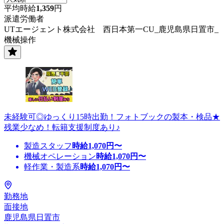
平均時給
1,359
円
派遣労働者
UTエージェント株式会社 西日本第一CU_鹿児島県日置市_
機械操作
未経験可◎ゆっくり15時出勤！フォトブックの製本・検品★
残業少なめ！転籍支援制度あり♪
製造スタッフ
時給
1,070
円〜
機械オペレーション
時給
1,070
円〜
軽作業・製造系
時給
1,070
円〜
勤務地
面接地
鹿児島県日置市