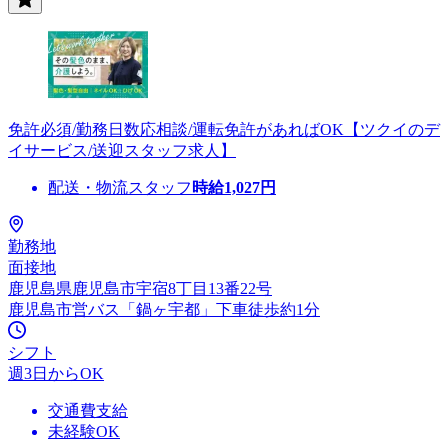
免許必須/勤務日数応相談/運転免許があればOK【ツクイのデ
イサービス/送迎スタッフ求人】
配送・物流スタッフ
時給
1,027
円
勤務地
面接地
鹿児島県鹿児島市宇宿8丁目13番22号
鹿児島市営バス「鍋ヶ宇都」下車徒歩約1分
シフト
週3日からOK
交通費支給
未経験OK