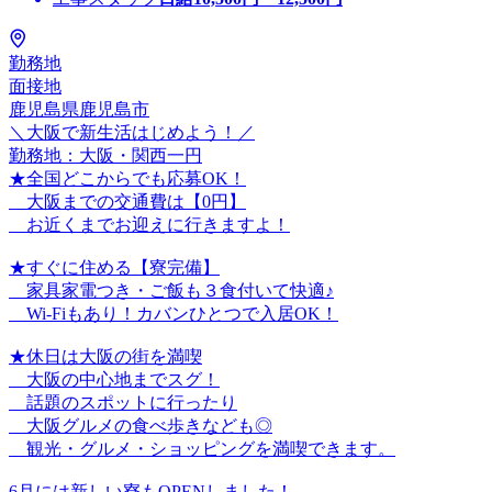
勤務地
面接地
鹿児島県鹿児島市
＼大阪で新生活はじめよう！／
勤務地：大阪・関西一円
★全国どこからでも応募OK！
大阪までの交通費は【0円】
お近くまでお迎えに行きますよ！
★すぐに住める【寮完備】
家具家電つき・ご飯も３食付いて快適♪
Wi-Fiもあり！カバンひとつで入居OK！
★休日は大阪の街を満喫
大阪の中心地までスグ！
話題のスポットに行ったり
大阪グルメの食べ歩きなども◎
観光・グルメ・ショッピングを満喫できます。
6月には新しい寮もOPENしました！