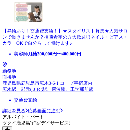
【昇給あり！交通費支給！】★スタイリスト募集★人気サロ
ンで働きませんか？復職希望の方大歓迎◎ネイル・ピアス・
カラーOKで自分らしく働けます♪
美容師
月給
300,000
円〜
400,000
円
勤務地
面接地
鹿児島県鹿児島市広木3-6-1 コープ宇宿店内
広木駅、郡元(ＪＲ)駅、唐湊駅、工学部前駅
交通費支給
詳細を見る
応募画面に進む
アルバイト・パート
ツクイ鹿児島宇宿(デイサービス)