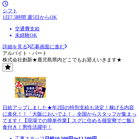
シフト
1日7.5時間 週5日からOK
交通費支給
未経験OK
詳細を見る
応募画面に進む
アルバイト・パート
株式会社創新★鹿児島県内どこでもお迎えいきます★
日給アップしました★年2回の特別支給も決定！稼げる内容
に進化！！「大阪においでよ！」全国からスタッフが集まっ
てます！【現場での簡単作業】スグに住める個室寮でご飯3
食付き！男性活躍中！
工事スタッフ
日給
10,500
円〜
12,500
円