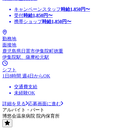
キャンペーンスタッフ
時給
1,850
円〜
受付
時給
1,850
円〜
携帯ショップ
時給
1,850
円〜
勤務地
面接地
鹿児島県日置市伊集院町徳重
伊集院駅、薩摩松元駅
シフト
1日8時間 週4日からOK
交通費支給
未経験OK
詳細を見る
応募画面に進む
アルバイト・パート
博悠会温泉病院 院内保育所