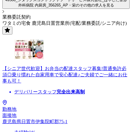
外科病院 内厨房_356265_AP・栄のその他の求人を見る
業務委託契約
ワタミの宅食 鹿児島日置営業所(宅配/業務委託/シニア向け)
【シニア世代歓迎】お弁当の配達スタッフ募集!普通免許必
須◎乗り慣れた自家用車で安心配達♪ご夫婦でご一緒にお仕
事も可！
デリバリースタッフ
完全出来高制
勤務地
面接地
鹿児島県日置市伊集院町郡75-1