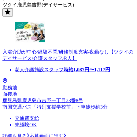
ツクイ鹿児島吉野(デイサービス)
入浴介助が中心/経験不問/研修制度充実/夜勤なし【ツクイの
デイサービス/介護スタッフ求人】
老人介護施設スタッフ
時給
1,087
円〜
1,117
円
勤務地
面接地
鹿児島県鹿児島市吉野一丁目23番8号
南国交通バス「特別支援学校前」下車徒歩約3分
交通費支給
未経験OK
詳細を見る
応募画面に進む