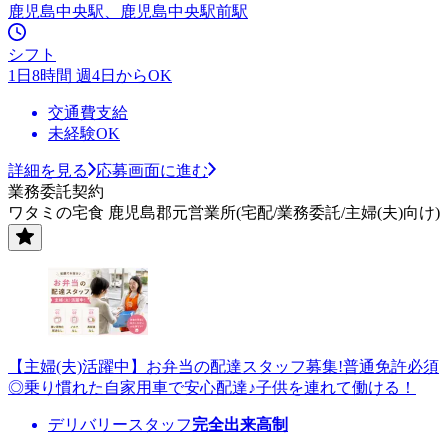
鹿児島中央駅、鹿児島中央駅前駅
シフト
1日8時間 週4日からOK
交通費支給
未経験OK
詳細を見る
応募画面に進む
業務委託契約
ワタミの宅食 鹿児島郡元営業所(宅配/業務委託/主婦(夫)向け)
【主婦(夫)活躍中】お弁当の配達スタッフ募集!普通免許必須
◎乗り慣れた自家用車で安心配達♪子供を連れて働ける！
デリバリースタッフ
完全出来高制