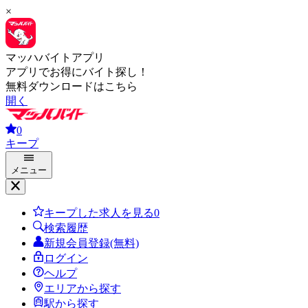
×
マッハバイトアプリ
アプリでお得にバイト探し！
無料ダウンロードはこちら
開く
0
キープ
メニュー
キープした求人を見る
0
検索履歴
新規会員登録(無料)
ログイン
ヘルプ
エリアから探す
駅から探す