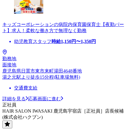
キッズコーポレーションの病院内保育園保育士【夜勤パー
ト】求人！柔軟な働き方で無理なく勤務
幼児教育スタッフ
時給
1,150
円〜
1,350
円
勤務地
面接地
鹿児島県日置市東市来町湯田4648番地
湯之元駅より徒歩15分程(駐車場無料)
交通費支給
詳細を見る
応募画面に進む
正社員
HAIR SALON IWASAKI 鹿児島宇宿店［正社員］店長候補
(株式会社ハクブン)