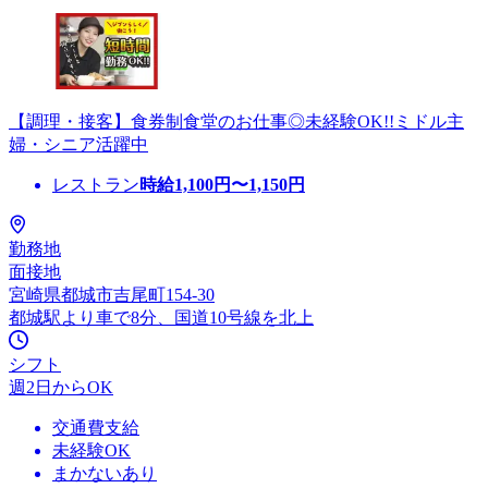
【調理・接客】食券制食堂のお仕事◎未経験OK!!ミドル主
婦・シニア活躍中
レストラン
時給
1,100
円〜
1,150
円
勤務地
面接地
宮崎県都城市吉尾町154-30
都城駅より車で8分、国道10号線を北上
シフト
週2日からOK
交通費支給
未経験OK
まかないあり