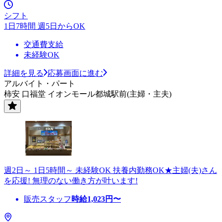
シフト
1日7時間 週5日からOK
交通費支給
未経験OK
詳細を見る
応募画面に進む
アルバイト・パート
柿安 口福堂 イオンモール都城駅前(主婦・主夫)
週2日～ 1日5時間～ 未経験OK 扶養内勤務OK★主婦(夫)さん
を応援! 無理のない働き方が叶います!
販売スタッフ
時給
1,023
円〜