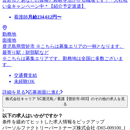
曽於市／あなたの資格と経験を活かせる職場です！＊入社祝
い金キャンペーン中＊【紹介予定派遣】
看護師
月給
234,612
円〜
勤務地
面接地
鹿児島県曽於市 ※こちらは募集エリアの一例となります。
最寄り駅：財部駅など
※こちらは募集エリアです。勤務地は全国に多数ございま
す。
交通費支給
未経験OK
詳細を見る
応募画面に進む
株式会社キャリア SC鹿児島／看護【曽於市-003】のその他の求人を見
る
以下の求人はいかがですか？
条件を緩めてヒットした求人情報をピックアップ
パーソルファクトリーパートナーズ株式会社 /D65-009100_1