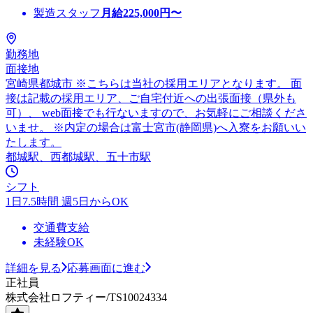
製造スタッフ
月給
225,000
円〜
勤務地
面接地
宮崎県都城市 ※こちらは当社の採用エリアとなります。 面
接は記載の採用エリア、ご自宅付近への出張面接（県外も
可）、 web面接でも行ないますので、お気軽にご相談くださ
いませ。 ※内定の場合は富士宮市(静岡県)へ入寮をお願いい
たします。
都城駅、西都城駅、五十市駅
シフト
1日7.5時間 週5日からOK
交通費支給
未経験OK
詳細を見る
応募画面に進む
正社員
株式会社ロフティー/TS10024334