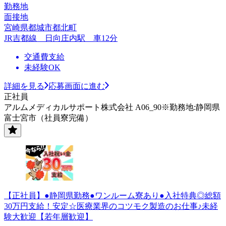
勤務地
面接地
宮崎県都城市都北町
JR吉都線 日向庄内駅 車12分
交通費支給
未経験OK
詳細を見る
応募画面に進む
正社員
アルムメディカルサポート株式会社 A06_90※勤務地:静岡県
富士宮市（社員寮完備）
【正社員】●静岡県勤務●ワンルーム寮あり●入社特典◎総額
30万円支給！安定☆医療業界のコツモク製造のお仕事♪未経
験大歓迎【若年層歓迎】