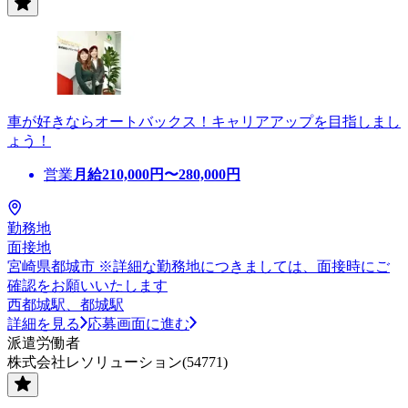
車が好きならオートバックス！キャリアアップを目指しまし
ょう！
営業
月給
210,000
円〜
280,000
円
勤務地
面接地
宮崎県都城市 ※詳細な勤務地につきましては、面接時にご
確認をお願いいたします
西都城駅、都城駅
詳細を見る
応募画面に進む
派遣労働者
株式会社レソリューション(54771)