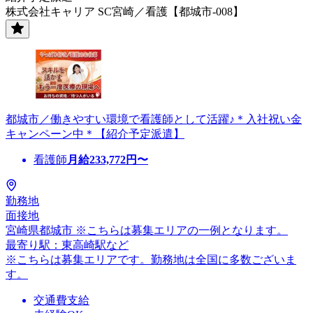
株式会社キャリア SC宮崎／看護【都城市-008】
都城市／働きやすい環境で看護師として活躍♪＊入社祝い金
キャンペーン中＊【紹介予定派遣】
看護師
月給
233,772
円〜
勤務地
面接地
宮崎県都城市 ※こちらは募集エリアの一例となります。
最寄り駅：東高崎駅など
※こちらは募集エリアです。勤務地は全国に多数ございま
す。
交通費支給