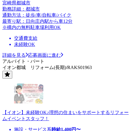
宮崎県都城市
勤務詳細：都城市
通勤方法：徒歩/車/自転車/バイク
最寄り駅：日向庄内駅から車12分
※構内の無料駐車場利用OK
交通費支給
未経験OK
詳細を見る
応募画面に進む
アルバイト・パート
イオン都城 リフォーム(長期)/RAKS01963
【イオン】未経験OK♪理想の住まいをサポートするリフォー
ムイベントスタッフ！
施設・サービス系
時給
1,400
円〜