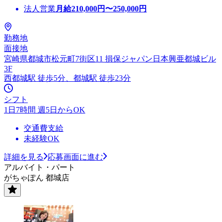
法人営業
月給
210,000
円〜
250,000
円
勤務地
面接地
宮崎県都城市松元町7街区11 損保ジャパン日本興亜都城ビル
3F
西都城駅 徒歩5分、都城駅 徒歩23分
シフト
1日7時間 週5日からOK
交通費支給
未経験OK
詳細を見る
応募画面に進む
アルバイト・パート
がちゃぽん 都城店