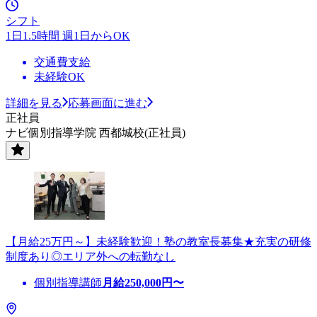
シフト
1日1.5時間 週1日からOK
交通費支給
未経験OK
詳細を見る
応募画面に進む
正社員
ナビ個別指導学院 西都城校(正社員)
【月給25万円～】未経験歓迎！塾の教室長募集★充実の研修
制度あり◎エリア外への転勤なし
個別指導講師
月給
250,000
円〜