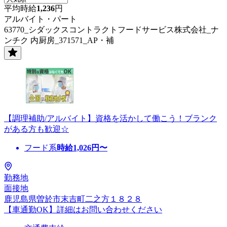
平均時給
1,236
円
アルバイト・パート
63770_シダックスコントラクトフードサービス株式会社_ナ
ンチク 内厨房_371571_AP・補
【調理補助/アルバイト】資格を活かして働こう！ブランク
がある方も歓迎☆
フード系
時給
1,026
円〜
勤務地
面接地
鹿児島県曽於市末吉町二之方１８２８
【車通勤OK】詳細はお問い合わせください