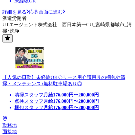
未経験OK
詳細を見る
応募画面に進む
派遣労働者
UTエージェント株式会社 西日本第一CU_宮崎県都城市_清
掃･洗浄
【人気の日勤】未経験OK◇リース用介護用具の梱包や清
掃・メンテナンス♪無料駐車場あり◎
清掃スタッフ
月給
176,000
円〜
200,000
円
点検スタッフ
月給
176,000
円〜
200,000
円
梱包スタッフ
月給
176,000
円〜
200,000
円
勤務地
面接地