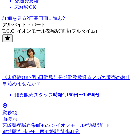
交通費支給
未経験OK
詳細を見る
応募画面に進む
アルバイト・パート
T.G.C. イオンモール都城駅前店(フルタイム)
《未経験OK×週5日勤務》長期勤務歓迎☆メガネ販売のお仕
事始めませんか？
雑貨販売スタッフ
時給
1,150
円〜
1,450
円
勤務地
面接地
宮崎県都城市栄町4672-5 イオンモール都城駅前1F
都城駅 徒歩5分、西都城駅 徒歩41分