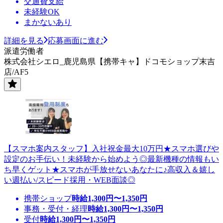
交通費支給
未経験OK
まかないあり
詳細を見る
応募画面に進む
派遣労働者
株式会社シエロ_鹿児島県【携帯キャ】ドコモショップ末吉
店/AF5
【スマホ案内スタッフ】入社祝金最大10万円★スマホ選びや
設定のお手伝い！未経験から始めよう◎最新機種の情報もい
ち早くゲット★スマホが手放せないあなたに♪高収入＆嬉し
い週払い/スピード採用・WEB面談◎
携帯ショップ
時給
1,300
円〜
1,350
円
事務・受付・経理
時給
1,300
円〜
1,350
円
受付
時給
1,300
円〜
1,350
円