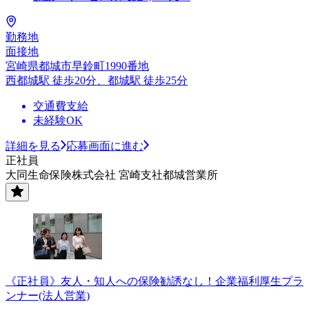
勤務地
面接地
宮崎県都城市早鈴町1990番地
西都城駅 徒歩20分、都城駅 徒歩25分
交通費支給
未経験OK
詳細を見る
応募画面に進む
正社員
大同生命保険株式会社 宮崎支社都城営業所
《正社員》友人・知人への保険勧誘なし！企業福利厚生プラ
ンナー(法人営業)