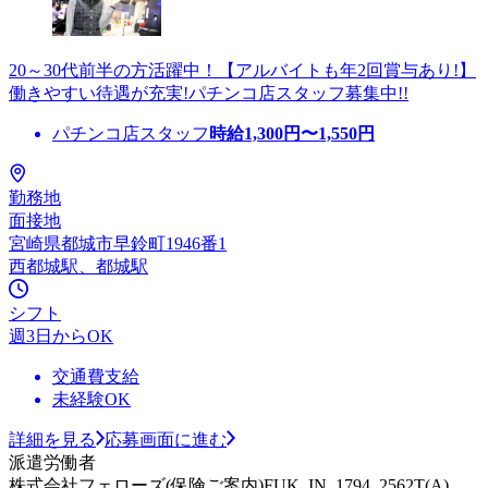
20～30代前半の方活躍中！【アルバイトも年2回賞与あり!】
働きやすい待遇が充実!パチンコ店スタッフ募集中!!
パチンコ店スタッフ
時給
1,300
円〜
1,550
円
勤務地
面接地
宮崎県都城市早鈴町1946番1
西都城駅、都城駅
シフト
週3日からOK
交通費支給
未経験OK
詳細を見る
応募画面に進む
派遣労働者
株式会社フェローズ(保険ご案内)FUK_IN_1794_2562T(A)