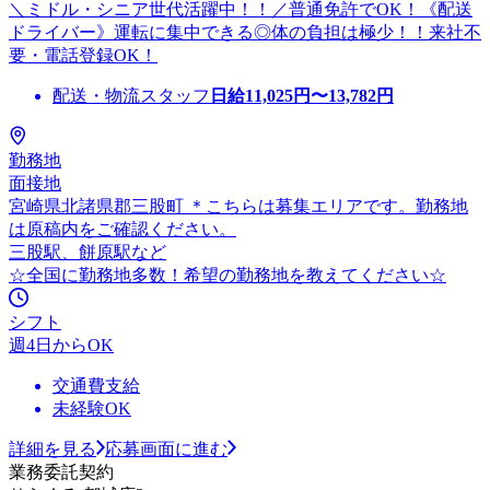
＼ミドル・シニア世代活躍中！！／普通免許でOK！《配送
ドライバー》運転に集中できる◎体の負担は極少！！来社不
要・電話登録OK！
配送・物流スタッフ
日給
11,025
円〜
13,782
円
勤務地
面接地
宮崎県北諸県郡三股町 ＊こちらは募集エリアです。勤務地
は原稿内をご確認ください。
三股駅、餅原駅など
☆全国に勤務地多数！希望の勤務地を教えてください☆
シフト
週4日からOK
交通費支給
未経験OK
詳細を見る
応募画面に進む
業務委託契約