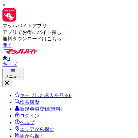
×
マッハバイトアプリ
アプリでお得にバイト探し！
無料ダウンロードはこちら
開く
0
キープ
メニュー
キープした求人を見る
0
検索履歴
新規会員登録(無料)
ログイン
ヘルプ
エリアから探す
駅から探す