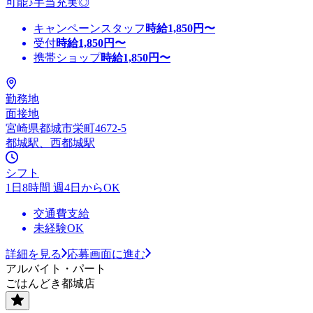
可能♪手当充実◎
キャンペーンスタッフ
時給
1,850
円〜
受付
時給
1,850
円〜
携帯ショップ
時給
1,850
円〜
勤務地
面接地
宮崎県都城市栄町4672-5
都城駅、西都城駅
シフト
1日8時間 週4日からOK
交通費支給
未経験OK
詳細を見る
応募画面に進む
アルバイト・パート
ごはんどき都城店