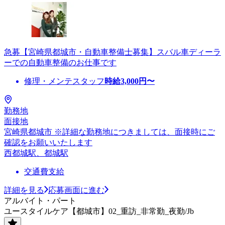
急募【宮崎県都城市・自動車整備士募集】スバル車ディーラ
ーでの自動車整備のお仕事です
修理・メンテスタッフ
時給
3,000
円〜
勤務地
面接地
宮崎県都城市 ※詳細な勤務地につきましては、面接時にご
確認をお願いいたします
西都城駅、都城駅
交通費支給
詳細を見る
応募画面に進む
アルバイト・パート
ユースタイルケア【都城市】02_重訪_非常勤_夜勤/Jb