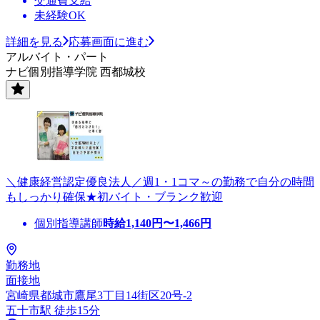
交通費支給
未経験OK
詳細を見る
応募画面に進む
アルバイト・パート
ナビ個別指導学院 西都城校
＼健康経営認定優良法人／週1・1コマ～の勤務で自分の時間
もしっかり確保★初バイト・ブランク歓迎
個別指導講師
時給
1,140
円〜
1,466
円
勤務地
面接地
宮崎県都城市鷹尾3丁目14街区20号-2
五十市駅 徒歩15分