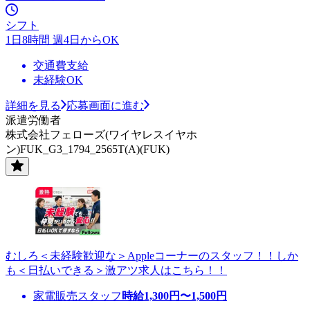
シフト
1日8時間 週4日からOK
交通費支給
未経験OK
詳細を見る
応募画面に進む
派遣労働者
株式会社フェローズ(ワイヤレスイヤホ
ン)FUK_G3_1794_2565T(A)(FUK)
むしろ＜未経験歓迎な＞Appleコーナーのスタッフ！！しか
も＜日払いできる＞激アツ求人はこちら！！
家電販売スタッフ
時給
1,300
円〜
1,500
円