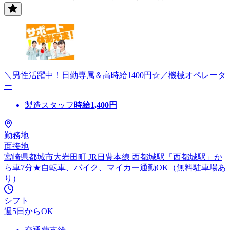
＼男性活躍中！日勤専属＆高時給1400円☆／機械オペレータ
ー
製造スタッフ
時給
1,400
円
勤務地
面接地
宮崎県都城市大岩田町 JR日豊本線 西都城駅「西都城駅」か
ら車7分★自転車、バイク、マイカー通勤OK（無料駐車場あ
り）
シフト
週5日からOK