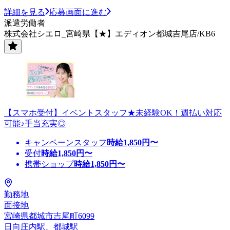
詳細を見る
応募画面に進む
派遣労働者
株式会社シエロ_宮崎県【★】エディオン都城吉尾店/KB6
【スマホ受付】イベントスタッフ★未経験OK！週払い対応
可能♪手当充実◎
キャンペーンスタッフ
時給
1,850
円〜
受付
時給
1,850
円〜
携帯ショップ
時給
1,850
円〜
勤務地
面接地
宮崎県都城市吉尾町6099
日向庄内駅、都城駅