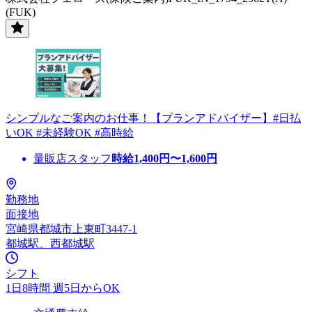
(FUK)
シンプルなご案内のお仕事！【プランアドバイザー】#日払
いOK #未経験OK #高時給
量販店スタッフ
時給
1,400
円〜
1,600
円
勤務地
面接地
宮崎県都城市上東町3447-1
都城駅、西都城駅
シフト
1日8時間 週5日からOK