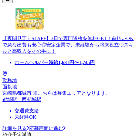
【夜間見守りSTAFF】3日で専門資格を無料GET！前払いOK
で急な出費も安心◎安定企業で、未経験から将来役立つスキ
ルと高収入をその手に！
ホームヘルパー
時給
1,681
円〜
1,745
円
勤務地
面接地
宮崎県都城市 ※こちらは募集エリアとなります。
都城駅、西都城駅
交通費支給
未経験OK
詳細を見る
応募画面に進む
紹介予定派遣