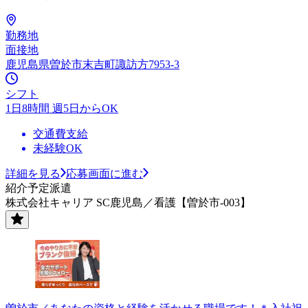
勤務地
面接地
鹿児島県曽於市末吉町諏訪方7953-3
シフト
1日8時間 週5日からOK
交通費支給
未経験OK
詳細を見る
応募画面に進む
紹介予定派遣
株式会社キャリア SC鹿児島／看護【曽於市-003】