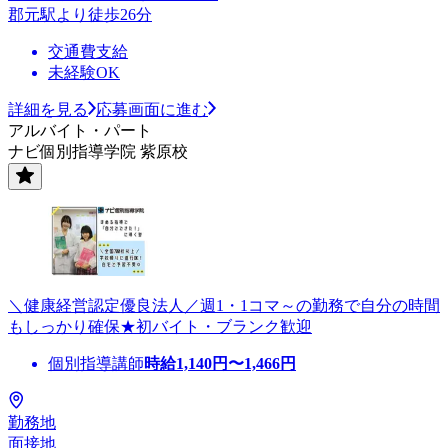
郡元駅より徒歩26分
交通費支給
未経験OK
詳細を見る
応募画面に進む
アルバイト・パート
ナビ個別指導学院 紫原校
＼健康経営認定優良法人／週1・1コマ～の勤務で自分の時間
もしっかり確保★初バイト・ブランク歓迎
個別指導講師
時給
1,140
円〜
1,466
円
勤務地
面接地