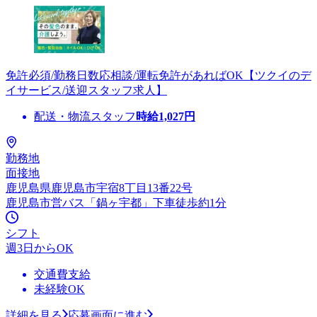
免許必須/勤務日数応相談/運転免許があればOK【ツクイのデ
イサービス/送迎スタッフ求人】
配送・物流スタッフ
時給
1,027
円
勤務地
面接地
鹿児島県鹿児島市宇宿8丁目13番22号
鹿児島市営バス「鍋ヶ宇都」下車徒歩約1分
シフト
週3日からOK
交通費支給
未経験OK
詳細を見る
応募画面に進む