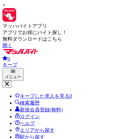
×
マッハバイトアプリ
アプリでお得にバイト探し！
無料ダウンロードはこちら
開く
0
キープ
メニュー
キープした求人を見る
0
検索履歴
新規会員登録(無料)
ログイン
ヘルプ
エリアから探す
駅から探す