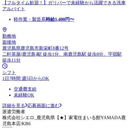
【フルタイム歓迎！】ガリバーで未経験から活躍できる洗車
アルバイト
軽作業・製造系
時給
1,400
円〜
勤務地
面接地
鹿児島県鹿児島市新栄町8番12号
二軒茶屋(鹿児島)駅 徒歩1分、南鹿児島駅 徒歩8分、宇宿駅
徒歩11分
シフト
1日7時間 週5日からOK
交通費支給
未経験OK
詳細を見る
応募画面に進む
派遣労働者
株式会社シエロ_鹿児島県【★】家電住まいる館YAMADA鹿
児島本店/KB6