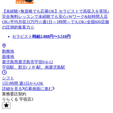
【未経験×無資格でも応募OK】セラピストで高収入を実現♪
完全無料レッスンで未経験でも安心♪Wワーク&短時間入店
OK♪平均月収33万円☆週1日～1時間～でもOK♪全国600店舗
の圧倒的集客力☆
セラピスト
時給
2,088
円〜
3,510
円
勤務地
面接地
鹿児島県鹿児島市宇宿9-6-12
宇宿駅、郡元(ＪＲ)駅、南鹿児島駅
シフト
1日1時間 週1日からOK
詳細を見る
応募画面に進む
業務委託契約
りらくる 宇宿店3