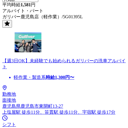
平均時給
1,581
円
アルバイト・パート
ガリバー鹿児島店（軽作業）/5G01395L
【週3日OK】未経験でも始められるガリバーの洗車アルバイ
ト
軽作業・製造系
時給
1,300
円〜
勤務地
面接地
鹿児島県鹿児島市東開町13-27
上塩屋駅 徒歩11分、笹貫駅 徒歩11分、宇宿駅 徒歩17分
シフト