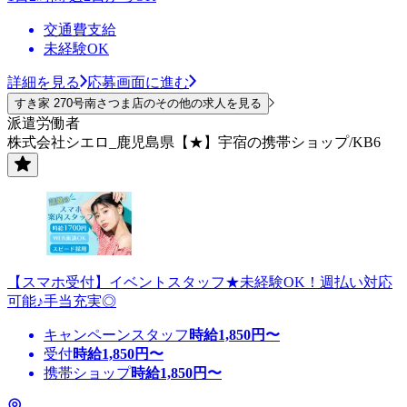
交通費支給
未経験OK
詳細を見る
応募画面に進む
すき家 270号南さつま店のその他の求人を見る
派遣労働者
株式会社シエロ_鹿児島県【★】宇宿の携帯ショップ/KB6
【スマホ受付】イベントスタッフ★未経験OK！週払い対応
可能♪手当充実◎
キャンペーンスタッフ
時給
1,850
円〜
受付
時給
1,850
円〜
携帯ショップ
時給
1,850
円〜