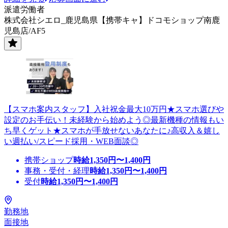
派遣労働者
株式会社シエロ_鹿児島県【携帯キャ】ドコモショップ南鹿
児島店/AF5
【スマホ案内スタッフ】入社祝金最大10万円★スマホ選びや
設定のお手伝い！未経験から始めよう◎最新機種の情報もい
ち早くゲット★スマホが手放せないあなたに♪高収入＆嬉し
い週払い/スピード採用・WEB面談◎
携帯ショップ
時給
1,350
円〜
1,400
円
事務・受付・経理
時給
1,350
円〜
1,400
円
受付
時給
1,350
円〜
1,400
円
勤務地
面接地