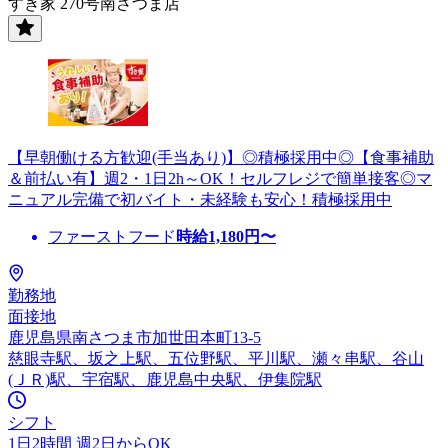
すき家 270号南さつま店
【早朝働ける方歓迎(手当あり)】◎積極採用中◎【食事補助
＆前払い有】週2・1日2h～OK！セルフレジで簡単接客◎マ
ニュアル完備で初バイト・未経験も安心！積極採用中
ファーストフード
時給
1,180
円〜
勤務地
面接地
鹿児島県南さつま市加世田本町13-5
慈眼寺駅、坂之上駅、五位野駅、平川駅、瀬々串駅、谷山
(ＪＲ)駅、宇宿駅、鹿児島中央駅、伊集院駅
シフト
1日2時間 週2日からOK