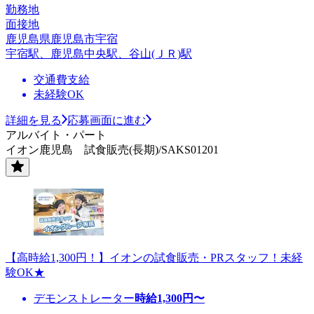
勤務地
面接地
鹿児島県鹿児島市宇宿
宇宿駅、鹿児島中央駅、谷山(ＪＲ)駅
交通費支給
未経験OK
詳細を見る
応募画面に進む
アルバイト・パート
イオン鹿児島 試食販売(長期)/SAKS01201
【高時給1,300円！】イオンの試食販売・PRスタッフ！未経
験OK★
デモンストレーター
時給
1,300
円〜