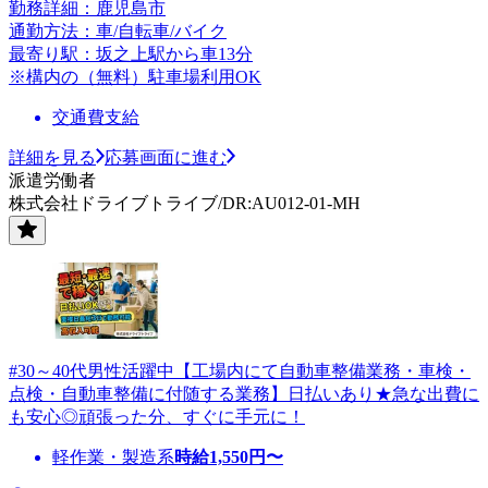
勤務詳細：鹿児島市
通勤方法：車/自転車/バイク
最寄り駅：坂之上駅から車13分
※構内の（無料）駐車場利用OK
交通費支給
詳細を見る
応募画面に進む
派遣労働者
株式会社ドライブトライブ/DR:AU012-01-MH
#30～40代男性活躍中【工場内にて自動車整備業務・車検・
点検・自動車整備に付随する業務】日払いあり★急な出費に
も安心◎頑張った分、すぐに手元に！
軽作業・製造系
時給
1,550
円〜