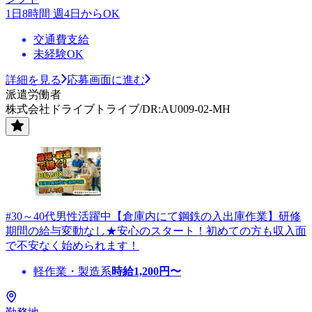
1日8時間 週4日からOK
交通費支給
未経験OK
詳細を見る
応募画面に進む
派遣労働者
株式会社ドライブトライブ/DR:AU009-02-MH
#30～40代男性活躍中【倉庫内にて鋼鉄の入出庫作業】研修
期間の給与変動なし★安心のスタート！初めての方も収入面
で不安なく始められます！
軽作業・製造系
時給
1,200
円〜