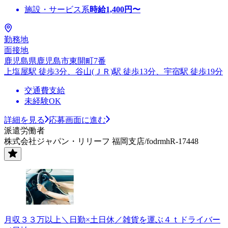
施設・サービス系
時給
1,400
円〜
勤務地
面接地
鹿児島県鹿児島市東開町7番
上塩屋駅 徒歩3分、谷山(ＪＲ)駅 徒歩13分、宇宿駅 徒歩19分
交通費支給
未経験OK
詳細を見る
応募画面に進む
派遣労働者
株式会社ジャパン・リリーフ 福岡支店/fodrmhR-17448
月収３３万以上＼日勤×土日休／雑貨を運ぶ４ｔドライバー