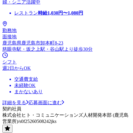
婦・シニア活躍中
レストラン
時給
1,030
円〜
1,080
円
勤務地
面接地
鹿児島県鹿児島市卸本町8-23
慈眼寺駅・坂之上駅・谷山駅より徒歩30分
シフト
週2日からOK
交通費支給
未経験OK
まかないあり
詳細を見る
応募画面に進む
契約社員
株式会社ヒト・コミュニケーションズ人材開発本部 (鹿児島
営業所)/s0f25260508242jks