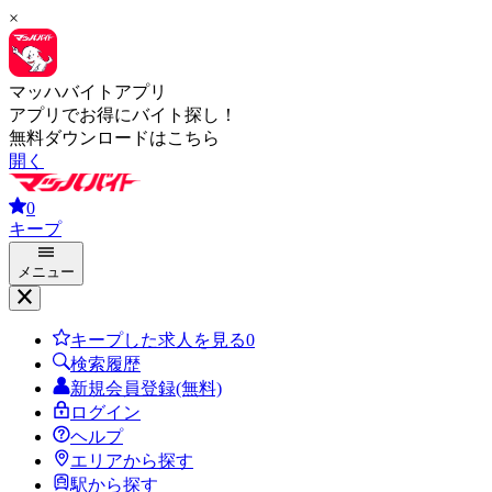
×
マッハバイトアプリ
アプリでお得にバイト探し！
無料ダウンロードはこちら
開く
0
キープ
メニュー
キープした求人を見る
0
検索履歴
新規会員登録(無料)
ログイン
ヘルプ
エリアから探す
駅から探す