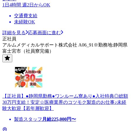
1日4時間 週2日からOK
交通費支給
未経験OK
詳細を見る
応募画面に進む
正社員
アルムメディカルサポート株式会社 A06_91※勤務地:静岡県
富士宮市（社員寮完備）
【正社員】●静岡県勤務●ワンルーム寮あり●入社特典◎総額
30万円支給！安定☆医療業界のコツモク製造のお仕事♪未経
験大歓迎【若年層歓迎】
製造スタッフ
月給
225,000
円〜