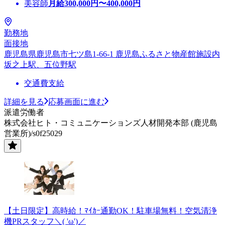
美容師
月給
300,000
円〜
400,000
円
勤務地
面接地
鹿児島県鹿児島市七ツ島1-66-1 鹿児島ふるさと物産館施設内
坂之上駅、五位野駅
交通費支給
詳細を見る
応募画面に進む
派遣労働者
株式会社ヒト・コミュニケーションズ人材開発本部 (鹿児島
営業所)/s0f25029
【土日限定】高時給！ﾏｲｶｰ通勤OK！駐車場無料！空気清浄
機PRスタッフ＼( 'ω')／