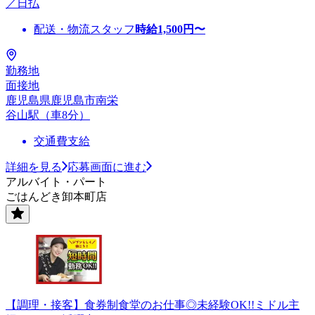
／日払
配送・物流スタッフ
時給
1,500
円〜
勤務地
面接地
鹿児島県鹿児島市南栄
谷山駅（車8分）
交通費支給
詳細を見る
応募画面に進む
アルバイト・パート
ごはんどき卸本町店
【調理・接客】食券制食堂のお仕事◎未経験OK!!ミドル主