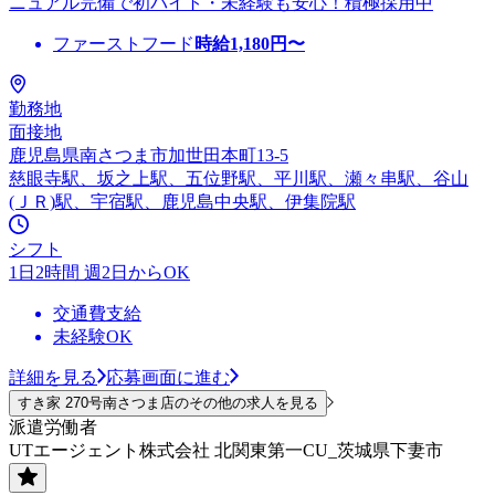
ニュアル完備で初バイト・未経験も安心！積極採用中
ファーストフード
時給
1,180
円〜
勤務地
面接地
鹿児島県南さつま市加世田本町13-5
慈眼寺駅、坂之上駅、五位野駅、平川駅、瀬々串駅、谷山
(ＪＲ)駅、宇宿駅、鹿児島中央駅、伊集院駅
シフト
1日2時間 週2日からOK
交通費支給
未経験OK
詳細を見る
応募画面に進む
すき家 270号南さつま店のその他の求人を見る
派遣労働者
UTエージェント株式会社 北関東第一CU_茨城県下妻市