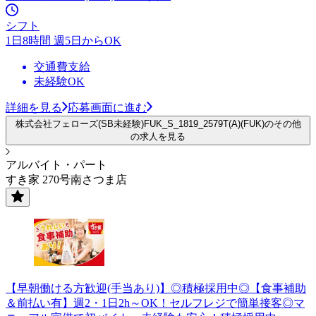
シフト
1日8時間 週5日からOK
交通費支給
未経験OK
詳細を見る
応募画面に進む
株式会社フェローズ(SB未経験)FUK_S_1819_2579T(A)(FUK)のその他
の求人を見る
アルバイト・パート
すき家 270号南さつま店
【早朝働ける方歓迎(手当あり)】◎積極採用中◎【食事補助
＆前払い有】週2・1日2h～OK！セルフレジで簡単接客◎マ