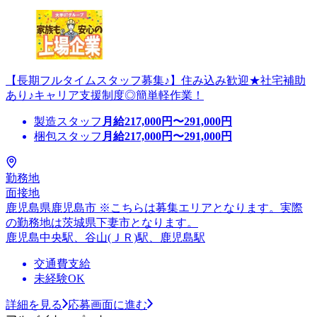
【長期フルタイムスタッフ募集♪】住み込み歓迎★社宅補助
あり♪キャリア支援制度◎簡単軽作業！
製造スタッフ
月給
217,000
円〜
291,000
円
梱包スタッフ
月給
217,000
円〜
291,000
円
勤務地
面接地
鹿児島県鹿児島市 ※こちらは募集エリアとなります。実際
の勤務地は茨城県下妻市となります。
鹿児島中央駅、谷山(ＪＲ)駅、鹿児島駅
交通費支給
未経験OK
詳細を見る
応募画面に進む