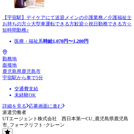
【宇宿駅】デイケアにて送迎メインの介護業務／介護福祉士
お持ちの方☆大型車運転できる方歓迎☆祝日勤務できる方☆
短時間勤務♪
医療・福祉系
時給
1,070
円〜
1,200
円
勤務地
面接地
鹿児島県鹿児島市
宇宿駅から車で5分
交通費支給
未経験OK
詳細を見る
応募画面に進む
派遣労働者
UTエージェント株式会社 西日本第一CU_鹿児島県鹿児島
市_フォークリフト･クレーン