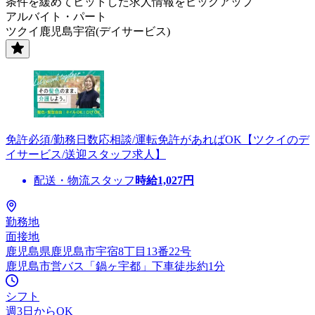
条件を緩めてヒットした求人情報をピックアップ
アルバイト・パート
ツクイ鹿児島宇宿(デイサービス)
免許必須/勤務日数応相談/運転免許があればOK【ツクイのデ
イサービス/送迎スタッフ求人】
配送・物流スタッフ
時給
1,027
円
勤務地
面接地
鹿児島県鹿児島市宇宿8丁目13番22号
鹿児島市営バス「鍋ヶ宇都」下車徒歩約1分
シフト
週3日からOK