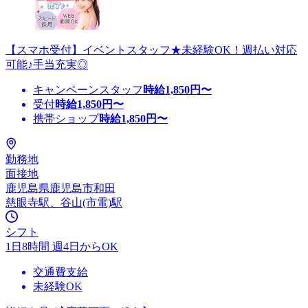
【スマホ受付】イベントスタッフ★未経験OK！週払い対応
可能♪手当充実◎
キャンペーンスタッフ
時給
1,850
円〜
受付
時給
1,850
円〜
携帯ショップ
時給
1,850
円〜
勤務地
面接地
鹿児島県鹿児島市和田
慈眼寺駅、谷山(市電)駅
シフト
1日8時間 週4日からOK
交通費支給
未経験OK