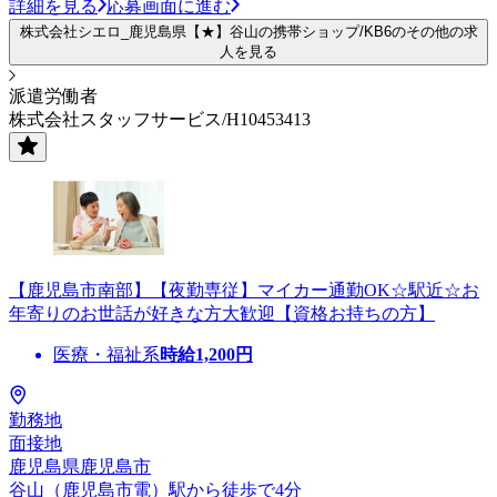
詳細を見る
応募画面に進む
株式会社シエロ_鹿児島県【★】谷山の携帯ショップ/KB6のその他の求
人を見る
派遣労働者
株式会社スタッフサービス/H10453413
【鹿児島市南部】【夜勤専従】マイカー通勤OK☆駅近☆お
年寄りのお世話が好きな方大歓迎【資格お持ちの方】
医療・福祉系
時給
1,200
円
勤務地
面接地
鹿児島県鹿児島市
谷山（鹿児島市電）駅から徒歩で4分