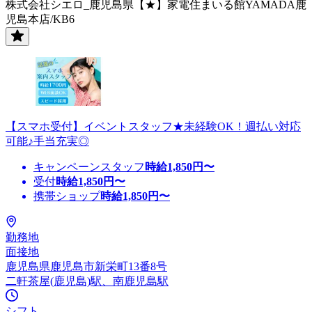
株式会社シエロ_鹿児島県【★】家電住まいる館YAMADA鹿
児島本店/KB6
【スマホ受付】イベントスタッフ★未経験OK！週払い対応
可能♪手当充実◎
キャンペーンスタッフ
時給
1,850
円〜
受付
時給
1,850
円〜
携帯ショップ
時給
1,850
円〜
勤務地
面接地
鹿児島県鹿児島市新栄町13番8号
二軒茶屋(鹿児島)駅、南鹿児島駅
シフト