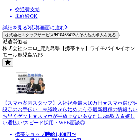
交通費支給
未経験OK
詳細を見る
応募画面に進む
株式会社スタッフサービス/H10453413のその他の求人を見る
派遣労働者
株式会社シエロ_鹿児島県【携帯キャ】ワイモバイルイオン
モール鹿児島/AF5
【スマホ案内スタッフ】入社祝金最大10万円★スマホ選びや
設定のお手伝い！未経験から始めよう◎最新機種の情報もい
ち早くゲット★スマホが手放せないあなたに♪高収入＆嬉し
い週払い/スピード採用・WEB面談◎
携帯ショップ
時給
1,400
円〜