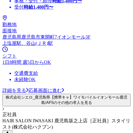
事務・受付・経理
時給
1,400
円〜
受付
時給
1,400
円〜
勤務地
面接地
鹿児島県鹿児島市東開町7イオンモール3F
上塩屋駅、谷山(ＪＲ)駅
シフト
1日8時間 週5日からOK
交通費支給
未経験OK
詳細を見る
応募画面に進む
株式会社シエロ_鹿児島県【携帯キャ】ワイモバイルイオンモール鹿児
島/AF5のその他の求人を見る
正社員
HAIR SALON IWASAKI 鹿児島坂之上店［正社員］スタイリ
スト(株式会社ハクブン)