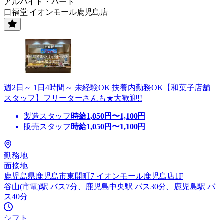
アルバイト・パート
口福堂 イオンモール鹿児島店
週2日～ 1日4時間～ 未経験OK 扶養内勤務OK【和菓子店舗
スタッフ】フリーターさんも★大歓迎!!
製造スタッフ
時給
1,050
円〜
1,100
円
販売スタッフ
時給
1,050
円〜
1,100
円
勤務地
面接地
鹿児島県鹿児島市東開町7 イオンモール鹿児島店1F
谷山(市電)駅 バス7分、鹿児島中央駅 バス30分、鹿児島駅 バ
ス40分
シフト