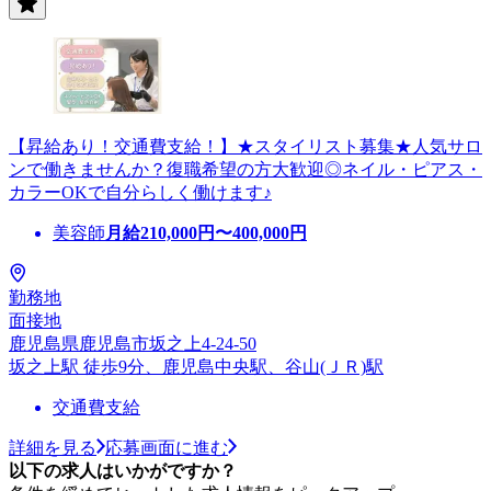
【昇給あり！交通費支給！】★スタイリスト募集★人気サロ
ンで働きませんか？復職希望の方大歓迎◎ネイル・ピアス・
カラーOKで自分らしく働けます♪
美容師
月給
210,000
円〜
400,000
円
勤務地
面接地
鹿児島県鹿児島市坂之上4-24-50
坂之上駅 徒歩9分、鹿児島中央駅、谷山(ＪＲ)駅
交通費支給
詳細を見る
応募画面に進む
以下の求人はいかがですか？