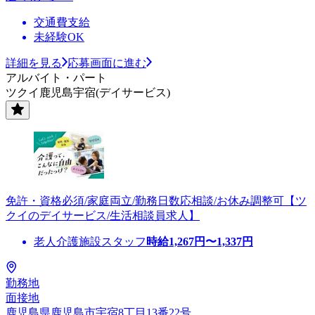
交通費支給
未経験OK
詳細を見る
応募画面に進む
アルバイト・パート
ツクイ鹿児島宇宿(デイサービス)
免許・資格必須/家庭両立/勤務日数応相談/お休み調整可【ツ
クイのデイサービス/生活相談員求人】
老人介護施設スタッフ
時給
1,267
円〜
1,337
円
勤務地
面接地
鹿児島県鹿児島市宇宿8丁目13番22号