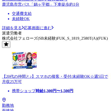
鹿児島市営バス「鍋ヶ宇都」下車徒歩約1分
交通費支給
未経験OK
詳細を見る
応募画面に進む
派遣労働者
株式会社フェローズ(SB未経験)FUK_S_1819_2580T(A)(FUK)
【20代の仲間と♪】スマホの接客・受付/未経験OK☆週5日で
月収25万可
携帯ショップ
時給
1,300
円〜
1,500
円
勤務地
面接地