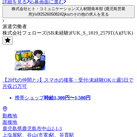
詳細を見る
応募画面に進む
株式会社ヒト・コミュニケーションズ人材開発本部 (鹿児島営業
所)/s0f25260508242jksのその他の求人を見る
派遣労働者
株式会社フェローズ(SB未経験)FUK_S_1819_2579T(A)(FUK)
【20代の仲間と♪】スマホの接客・受付/未経験OK☆週5日で
月収25万可
携帯ショップ
時給
1,300
円〜
1,500
円
勤務地
面接地
鹿児島県鹿児島市中山2-1-3
上塩屋駅、谷山(市電)駅、笹貫駅