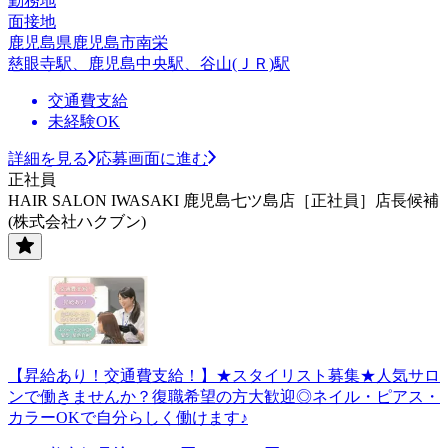
勤務地
面接地
鹿児島県鹿児島市南栄
慈眼寺駅、鹿児島中央駅、谷山(ＪＲ)駅
交通費支給
未経験OK
詳細を見る
応募画面に進む
正社員
HAIR SALON IWASAKI 鹿児島七ツ島店［正社員］店長候補
(株式会社ハクブン)
【昇給あり！交通費支給！】★スタイリスト募集★人気サロ
ンで働きませんか？復職希望の方大歓迎◎ネイル・ピアス・
カラーOKで自分らしく働けます♪