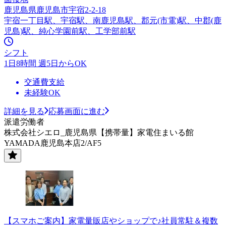
鹿児島県鹿児島市宇宿2-2-18
宇宿一丁目駅、宇宿駅、南鹿児島駅、郡元(市電)駅、中郡(鹿
児島)駅、純心学園前駅、工学部前駅
シフト
1日8時間 週5日からOK
交通費支給
未経験OK
詳細を見る
応募画面に進む
派遣労働者
株式会社シエロ_鹿児島県【携帯量】家電住まいる館
YAMADA鹿児島本店2/AF5
【スマホご案内】家電量販店やショップで♪社員常駐＆複数