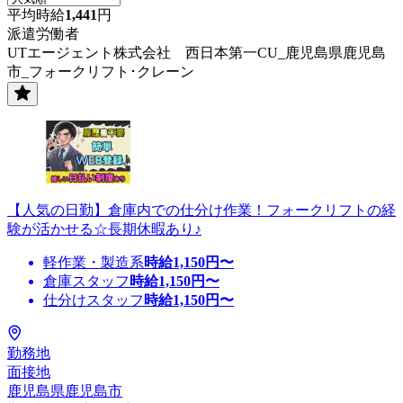
平均時給
1,441
円
派遣労働者
UTエージェント株式会社 西日本第一CU_鹿児島県鹿児島
市_フォークリフト･クレーン
【人気の日勤】倉庫内での仕分け作業！フォークリフトの経
験が活かせる☆長期休暇あり♪
軽作業・製造系
時給
1,150
円〜
倉庫スタッフ
時給
1,150
円〜
仕分けスタッフ
時給
1,150
円〜
勤務地
面接地
鹿児島県鹿児島市