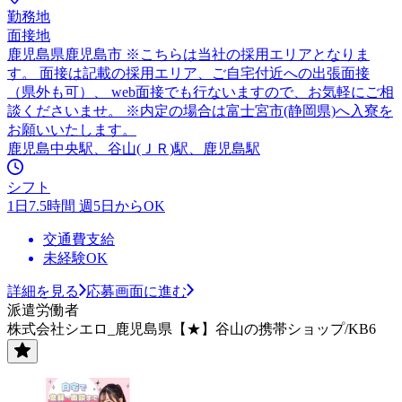
勤務地
面接地
鹿児島県鹿児島市 ※こちらは当社の採用エリアとなりま
す。 面接は記載の採用エリア、ご自宅付近への出張面接
（県外も可）、 web面接でも行ないますので、お気軽にご相
談くださいませ。 ※内定の場合は富士宮市(静岡県)へ入寮を
お願いいたします。
鹿児島中央駅、谷山(ＪＲ)駅、鹿児島駅
シフト
1日7.5時間 週5日からOK
交通費支給
未経験OK
詳細を見る
応募画面に進む
派遣労働者
株式会社シエロ_鹿児島県【★】谷山の携帯ショップ/KB6