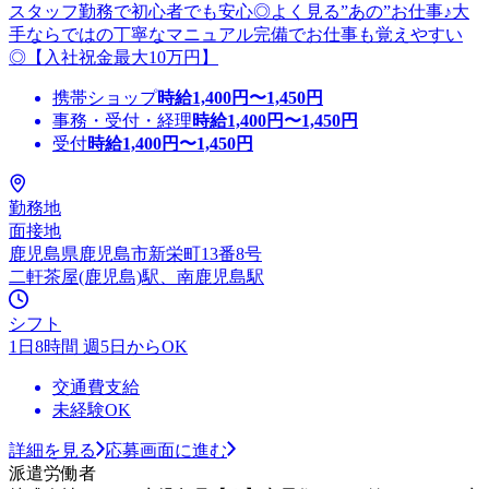
スタッフ勤務で初心者でも安心◎よく見る”あの”お仕事♪大
手ならではの丁寧なマニュアル完備でお仕事も覚えやすい
◎【入社祝金最大10万円】
携帯ショップ
時給
1,400
円〜
1,450
円
事務・受付・経理
時給
1,400
円〜
1,450
円
受付
時給
1,400
円〜
1,450
円
勤務地
面接地
鹿児島県鹿児島市新栄町13番8号
二軒茶屋(鹿児島)駅、南鹿児島駅
シフト
1日8時間 週5日からOK
交通費支給
未経験OK
詳細を見る
応募画面に進む
派遣労働者