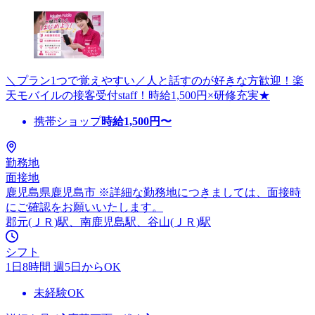
＼プラン1つで覚えやすい／人と話すのが好きな方歓迎！楽
天モバイルの接客受付staff！時給1,500円×研修充実★
携帯ショップ
時給
1,500
円〜
勤務地
面接地
鹿児島県鹿児島市 ※詳細な勤務地につきましては、面接時
にご確認をお願いいたします。
郡元(ＪＲ)駅、南鹿児島駅、谷山(ＪＲ)駅
シフト
1日8時間 週5日からOK
未経験OK