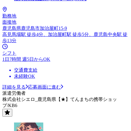
勤務地
面接地
鹿児島県鹿児島市加治屋町15-9
高見馬場駅 徒歩4分、加治屋町駅 徒歩5分、鹿児島中央駅 徒
歩13分
シフト
1日7時間 週5日からOK
交通費支給
未経験OK
詳細を見る
応募画面に進む
派遣労働者
株式会社シエロ_鹿児島県【★】てんまちの携帯ショッ
プ/KB6