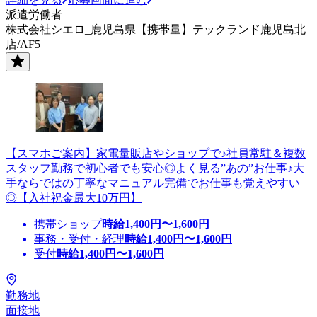
派遣労働者
株式会社シエロ_鹿児島県【携帯量】テックランド鹿児島北
店/AF5
【スマホご案内】家電量販店やショップで♪社員常駐＆複数
スタッフ勤務で初心者でも安心◎よく見る”あの”お仕事♪大
手ならではの丁寧なマニュアル完備でお仕事も覚えやすい
◎【入社祝金最大10万円】
携帯ショップ
時給
1,400
円〜
1,600
円
事務・受付・経理
時給
1,400
円〜
1,600
円
受付
時給
1,400
円〜
1,600
円
勤務地
面接地