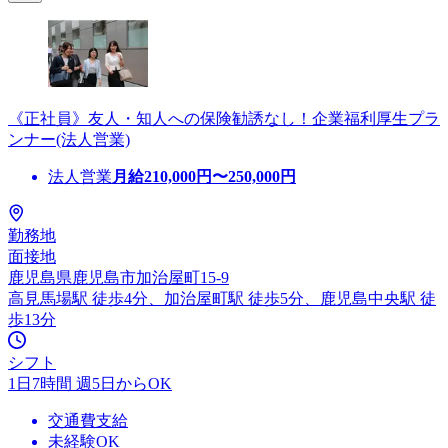
《正社員》友人・知人への保険勧誘なし！企業福利厚生プラ
ンナー(法人営業)
法人営業
月給
210,000
円〜
250,000
円
勤務地
面接地
鹿児島県鹿児島市加治屋町15-9
高見馬場駅 徒歩4分、加治屋町駅 徒歩5分、鹿児島中央駅 徒
歩13分
シフト
1日7時間 週5日からOK
交通費支給
未経験OK