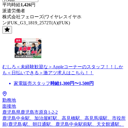
平均時給
1,426
円
派遣労働者
株式会社フェローズ(ワイヤレスイヤホ
ン)FUK_G3_1819_2572T(A)(FUK)
むしろ＜未経験歓迎な＞Appleコーナーのスタッフ！！しか
も＜日払いできる＞激アツ求人はこちら！！
家電販売スタッフ
時給
1,300
円〜
1,500
円
勤務地
面接地
鹿児島県鹿児島市原良1-2-2
鹿児島中央駅、加治屋町駅、高見橋駅、高見馬場駅、市役所
前(鹿児島)駅、朝日通駅、鹿児島中央駅前駅、天文館通駅、