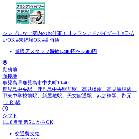
シンプルなご案内のお仕事！【プランアドバイザー】#日払
いOK #未経験OK #高時給
量販店スタッフ
時給
1,400
円〜
1,600
円
勤務地
面接地
鹿児島県鹿児島市中央町19-40
鹿児島中央駅、鹿児島中央駅前駅、高見橋駅、高見馬場駅、
甲東中学校前駅、新屋敷駅、天文館通駅、武之橋駅、郡元
(ＪＲ)駅
シフト
1日8時間 週5日からOK
交通費支給