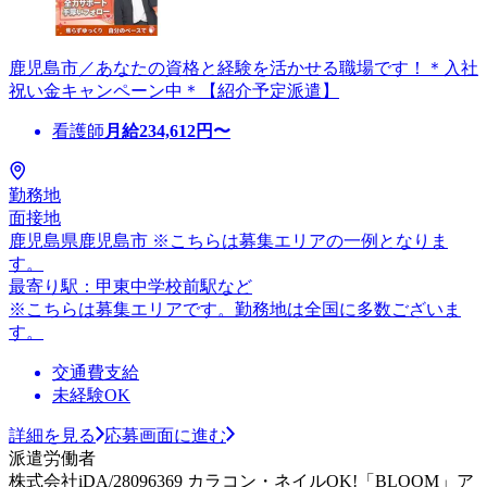
鹿児島市／あなたの資格と経験を活かせる職場です！＊入社
祝い金キャンペーン中＊【紹介予定派遣】
看護師
月給
234,612
円〜
勤務地
面接地
鹿児島県鹿児島市 ※こちらは募集エリアの一例となりま
す。
最寄り駅：甲東中学校前駅など
※こちらは募集エリアです。勤務地は全国に多数ございま
す。
交通費支給
未経験OK
詳細を見る
応募画面に進む
派遣労働者
株式会社iDA/28096369 カラコン・ネイルOK!「BLOOM」ア