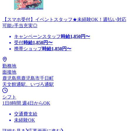
【スマホ受付】イベントスタッフ★未経験OK！週払い対応
可能♪手当充実◎
キャンペーンスタッフ
時給
1,850
円〜
受付
時給
1,850
円〜
携帯ショップ
時給
1,850
円〜
勤務地
面接地
鹿児島県鹿児島市千日町
天文館通駅、いづろ通駅
シフト
1日8時間 週4日からOK
交通費支給
未経験OK
詳細を見る
応募画面に進む