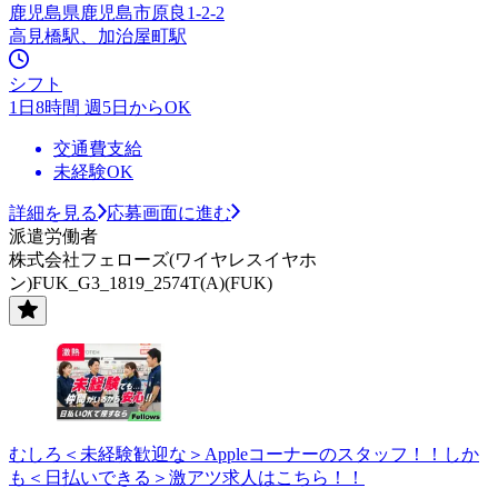
鹿児島県鹿児島市原良1-2-2
高見橋駅、加治屋町駅
シフト
1日8時間 週5日からOK
交通費支給
未経験OK
詳細を見る
応募画面に進む
派遣労働者
株式会社フェローズ(ワイヤレスイヤホ
ン)FUK_G3_1819_2574T(A)(FUK)
むしろ＜未経験歓迎な＞Appleコーナーのスタッフ！！しか
も＜日払いできる＞激アツ求人はこちら！！