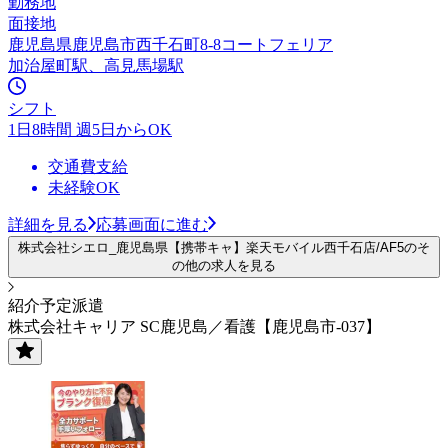
勤務地
面接地
鹿児島県鹿児島市西千石町8-8コートフェリア
加治屋町駅、高見馬場駅
シフト
1日8時間 週5日からOK
交通費支給
未経験OK
詳細を見る
応募画面に進む
株式会社シエロ_鹿児島県【携帯キャ】楽天モバイル西千石店/AF5のそ
の他の求人を見る
紹介予定派遣
株式会社キャリア SC鹿児島／看護【鹿児島市-037】