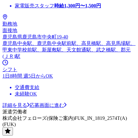
家電販売スタッフ
時給
1,300
円〜
1,500
円
勤務地
面接地
鹿児島県鹿児島市中央町19-40
鹿児島中央駅、鹿児島中央駅前駅、高見橋駅、高見馬場駅、
甲東中学校前駅、新屋敷駅、天文館通駅、武之橋駅、郡元
(ＪＲ)駅
シフト
1日8時間 週5日からOK
交通費支給
未経験OK
詳細を見る
応募画面に進む
派遣労働者
株式会社フェローズ(保険ご案内)FUK_IN_1819_2574T(A)
(FUK)