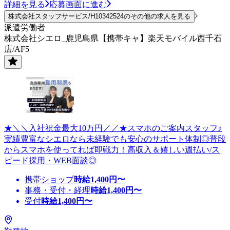
詳細を見る
応募画面に進む
株式会社スタッフサービス/H10342524のその他の求人を見る
派遣労働者
株式会社シエロ_鹿児島県【携帯キャ】楽天モバイル西千石
店/AF5
★＼＼入社祝金最大10万円／／★スマホのご案内スタッフ♪
実績豊富なシエロなら未経験でも安心のサポート体制◎普段
からスマホを使ってれば即戦力！高収入＆嬉しい週払い/ス
ピード採用・WEB面談◎
携帯ショップ
時給
1,400
円〜
事務・受付・経理
時給
1,400
円〜
受付
時給
1,400
円〜