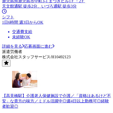
鹿児島県鹿児島市中町3-1 まつきビル1Ｆ・2Ｆ
天文館通駅 徒歩2分、いづろ通駅 徒歩3分
シフト
1日6時間 週3日からOK
交通費支給
未経験OK
詳細を見る
応募画面に進む
派遣労働者
株式会社スタッフサービス/H10492123
【高見橋駅】介護老人保健施設で介護／「資格はあるけど不
安」な貴方の味方／ミドル活躍中◎週4日以上勤務可◎経験
者歓迎◎