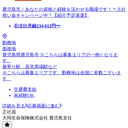
鹿児島市／あなたの資格と経験を活かせる職場です！＊入社
祝い金キャンペーン中＊【紹介予定派遣】
看護師
月給
234,612
円〜
勤務地
面接地
鹿児島県鹿児島市 ※こちらは募集エリアの一例となりま
す。
最寄り駅：高見馬場駅など
※こちらは募集エリアです。勤務地は全国に多数ございま
す。
交通費支給
未経験OK
詳細を見る
応募画面に進む
正社員
大同生命保険株式会社 鹿児島支社