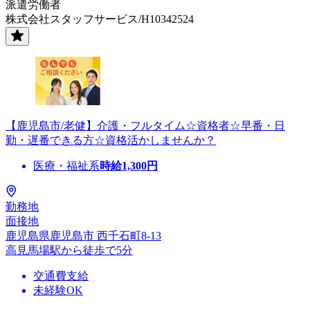
派遣労働者
株式会社スタッフサービス/H10342524
【鹿児島市/老健】介護・フルタイム☆資格者☆早番・日
勤・遅番できる方☆資格活かしませんか？
医療・福祉系
時給
1,300
円
勤務地
面接地
鹿児島県鹿児島市 西千石町8-13
高見馬場駅から徒歩で5分
交通費支給
未経験OK