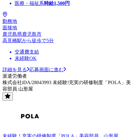
医療・福祉系
時給
1,500
円
勤務地
面接地
鹿児島県鹿児島市
高見橋駅から徒歩で5分
交通費支給
未経験OK
詳細を見る
応募画面に進む
派遣労働者
株式会社iDA/28043993 未経験!充実の研修制度「POLA」美
容部員 山形屋
未経験！充実の研修制度「POLA」美容部員 山形屋