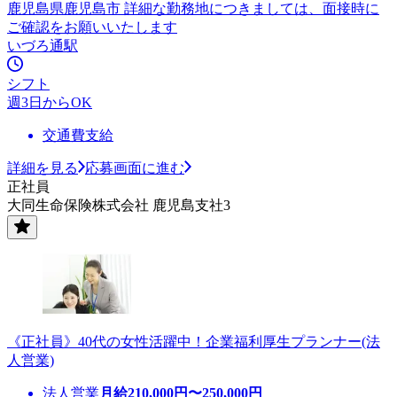
鹿児島県鹿児島市 詳細な勤務地につきましては、面接時に
ご確認をお願いいたします
いづろ通駅
シフト
週3日からOK
交通費支給
詳細を見る
応募画面に進む
正社員
大同生命保険株式会社 鹿児島支社3
《正社員》40代の女性活躍中！企業福利厚生プランナー(法
人営業)
法人営業
月給
210,000
円〜
250,000
円