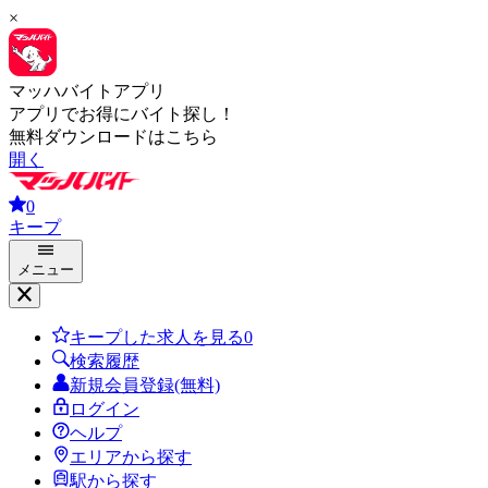
×
マッハバイトアプリ
アプリでお得にバイト探し！
無料ダウンロードはこちら
開く
0
キープ
メニュー
キープした求人を見る
0
検索履歴
新規会員登録(無料)
ログイン
ヘルプ
エリアから探す
駅から探す