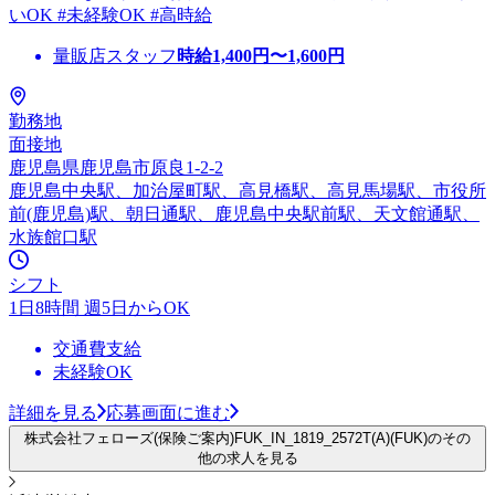
いOK #未経験OK #高時給
量販店スタッフ
時給
1,400
円〜
1,600
円
勤務地
面接地
鹿児島県鹿児島市原良1-2-2
鹿児島中央駅、加治屋町駅、高見橋駅、高見馬場駅、市役所
前(鹿児島)駅、朝日通駅、鹿児島中央駅前駅、天文館通駅、
水族館口駅
シフト
1日8時間 週5日からOK
交通費支給
未経験OK
詳細を見る
応募画面に進む
株式会社フェローズ(保険ご案内)FUK_IN_1819_2572T(A)(FUK)のその
他の求人を見る