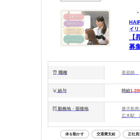
HA
イリ
【
募
歓
ます
職種
美容師
給与
時給
1,20
勤務地・面接地
鹿児島県
広木駅、
体を動かす
交通費支給
正社員