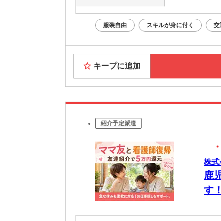
服装自由
スキルが身に付く
交
キープに追加
紹介予定派遣
株式
鹿
す
遣