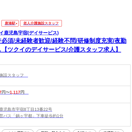
唐湊駅
老人介護施設スタッフ
イ鹿児島宇宿(デイサービス)
許必須/未経験者歓迎/経験不問/研修制度充実/夜勤
し【ツクイのデイサービス/介護スタッフ求人】
護施設スタッフ
7
円〜
1,117
円
鹿児島市宇宿8丁目13番22号
営バス「鍋ヶ宇都」下車徒歩約1分