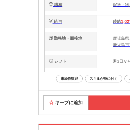
職種
配送・
給与
時給
1,02
勤務地・面接地
鹿児島県
鹿児島市
シフト
週3日か
未経験歓迎
スキルが身に付く
キープに追加