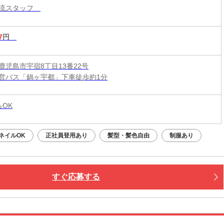
物流スタッフ
7
円
鹿児島市宇宿8丁目13番22号
営バス「鍋ヶ宇都」下車徒歩約1分
らOK
ネイルOK
正社員登用あり
髪型・髪色自由
制服あり
すぐ応募する