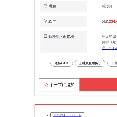
職種
看護師
給与
月給
234,
勤務地・面接地
鹿児島県
最寄り駅
※こちら
週払いOK
正社員登用あり
日
キープに追加
アルバイト・パート