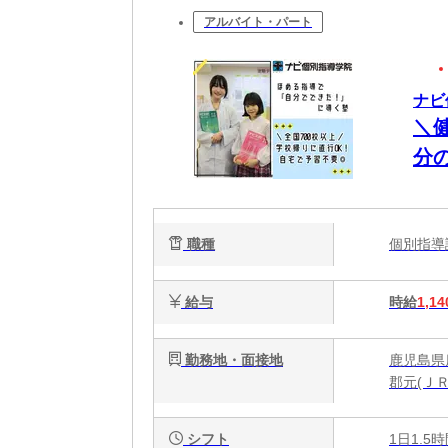
アルバイト・パート
ナビ
＼
分
職種
個別指
給与
時給
1,14
勤務地・面接地
鹿児島県鹿
郡元(ＪＲ
シフト
1日1.5