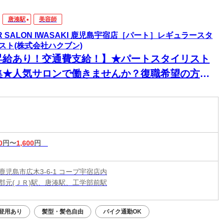
唐湊駅
美容師
IR SALON IWASAKI 鹿児島宇宿店［パート］レギュラースタ
スト(株式会社ハクブン)
昇給あり！交通費支給！】★パートスタイリスト
集★人気サロンで働きませんか？復職希望の方大
迎◎ネイル・ピアス・カラーOKで自分らしく働け
♪
0
円〜
1,600
円
鹿児島市広木3-6-1 コープ宇宿店内
郡元(ＪＲ)駅、唐湊駅、工学部前駅
登用あり
髪型・髪色自由
バイク通勤OK