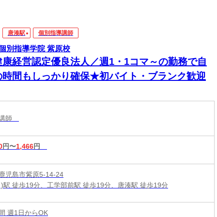
唐湊駅
個別指導講師
個別指導学院 紫原校
健康経営認定優良法人／週1・1コマ～の勤務で自
の時間もしっかり確保★初バイト・ブランク歓迎
導講師
0
円〜
1,466
円
児島市紫原5-14-24
)駅 徒歩19分、工学部前駅 徒歩19分、唐湊駅 徒歩19分
時間 週1日からOK