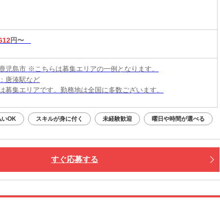
612
円〜
鹿児島市 ※こちらは募集エリアの一例となります。
：唐湊駅など
は募集エリアです。勤務地は全国に多数ございます。
払いOK
スキルが身に付く
未経験歓迎
曜日や時間が選べる
すぐ応募する