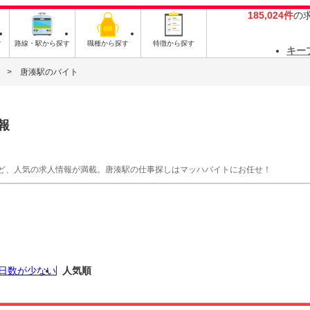
185,024件
の
す
路線・駅から探す
職種から探す
特徴から探す
キー
唐湊駅のバイト
報
ど、人気の求人情報が満載。唐湊駅の仕事探しはマッハバイトにお任せ！
日数が少ない
人気順