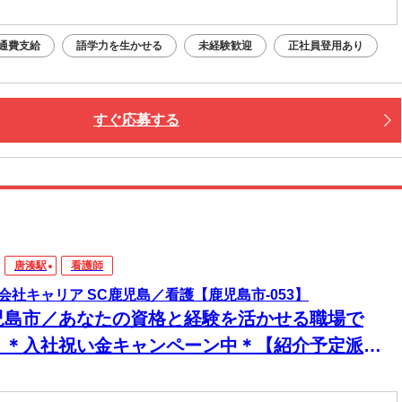
通費支給
語学力を生かせる
未経験歓迎
正社員登用あり
すぐ応募する
唐湊駅
看護師
会社キャリア SC鹿児島／看護【鹿児島市-053】
児島市／あなたの資格と経験を活かせる職場で
！＊入社祝い金キャンペーン中＊【紹介予定派
】