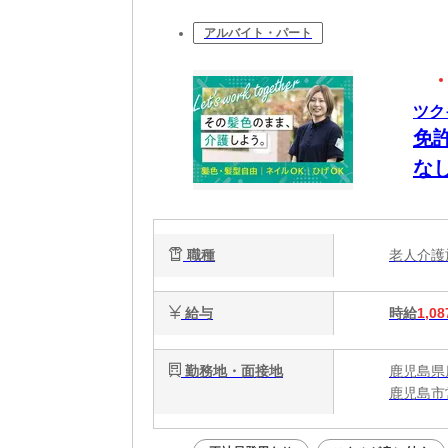
アルバイト・パート
ツク
免
な
職種
老人介
給与
時給
1,08
勤務地・面接地
鹿児島県
鹿児島市