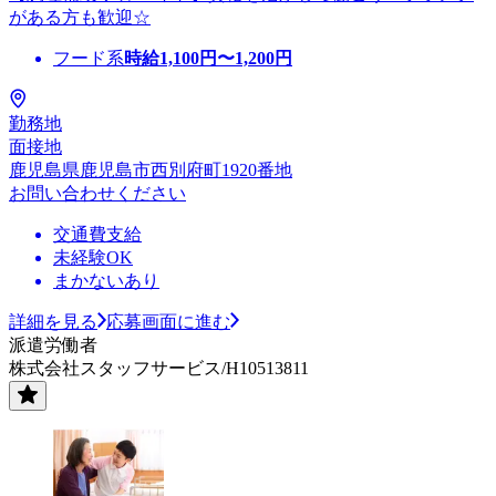
がある方も歓迎☆
フード系
時給
1,100
円〜
1,200
円
勤務地
面接地
鹿児島県鹿児島市西別府町1920番地
お問い合わせください
交通費支給
未経験OK
まかないあり
詳細を見る
応募画面に進む
派遣労働者
株式会社スタッフサービス/H10513811