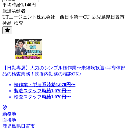
平均時給
1,140
円
派遣労働者
UTエージェント株式会社 西日本第一CU_鹿児島県日置市_
検品･検査
【日勤専属】人気のシンプル軽作業☆未経験歓迎♪半導体部
品の検査業務！扶養内勤務の相談OK♪
軽作業・製造系
時給
1,070
円〜
製造スタッフ
時給
1,070
円〜
検査スタッフ
時給
1,070
円〜
勤務地
面接地
鹿児島県日置市