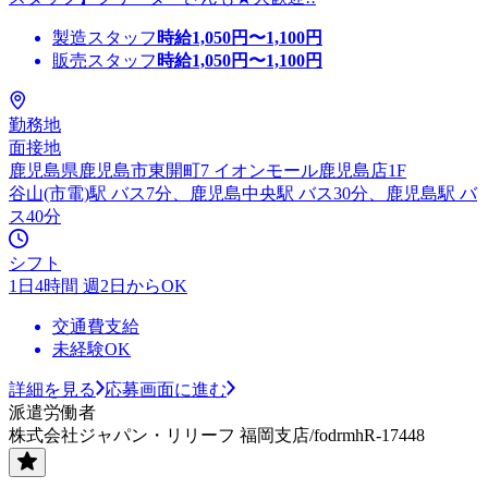
製造スタッフ
時給
1,050
円〜
1,100
円
販売スタッフ
時給
1,050
円〜
1,100
円
勤務地
面接地
鹿児島県鹿児島市東開町7 イオンモール鹿児島店1F
谷山(市電)駅 バス7分、鹿児島中央駅 バス30分、鹿児島駅 バ
ス40分
シフト
1日4時間 週2日からOK
交通費支給
未経験OK
詳細を見る
応募画面に進む
派遣労働者
株式会社ジャパン・リリーフ 福岡支店/fodrmhR-17448