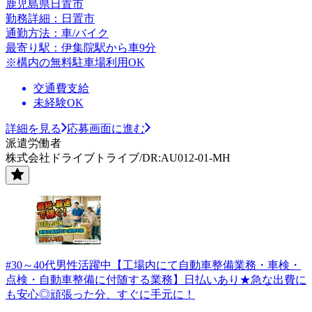
鹿児島県日置市
勤務詳細：日置市
通勤方法：車/バイク
最寄り駅：伊集院駅から車9分
※構内の無料駐車場利用OK
交通費支給
未経験OK
詳細を見る
応募画面に進む
派遣労働者
株式会社ドライブトライブ/DR:AU012-01-MH
#30～40代男性活躍中【工場内にて自動車整備業務・車検・
点検・自動車整備に付随する業務】日払いあり★急な出費に
も安心◎頑張った分、すぐに手元に！