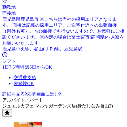
勤務地
面接地
鹿児島県鹿児島市 ※こちらは当社の採用エリアとなりま
す。 面接は記載の採用エリア、ご自宅付近への出張面接
（県外も可）、 web面接でも行ないますので、お気軽にご相
談くださいませ。 ※内定の場合は富士宮市(静岡県)へ入寮を
お願いいたします。
鹿児島中央駅、谷山(ＪＲ)駅、鹿児島駅
シフト
1日7.5時間 週5日からOK
交通費支給
未経験OK
詳細を見る
応募画面に進む
アルバイト・パート
ジュエルカフェ マルヤガーデンズ店(身だしなみ自由2)