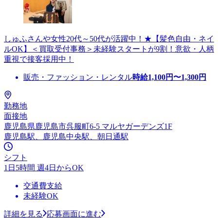
しゅふさんや女性20代～50代が活躍中！★【髪色自由・ネイ
ルOK】＜買取受付事務＞未経験スタートが9割！意欲・人柄
重視で接客採用中！
販売・ファッション・レンタル
時給
1,100
円〜
1,300
円
勤務地
面接地
鹿児島県鹿児島市呉服町6-5 マルヤガーデンズ1F
鹿児島駅、鹿児島中央駅、朝日通駅
シフト
1日5時間 週4日からOK
交通費支給
未経験OK
詳細を見る
応募画面に進む