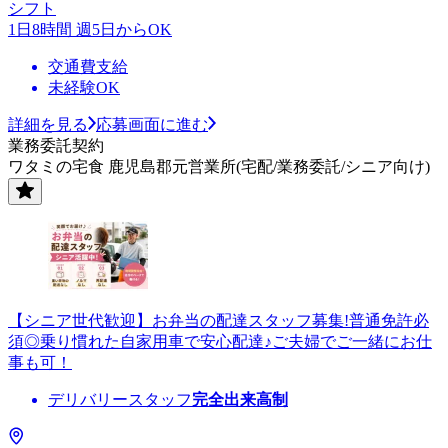
シフト
1日8時間 週5日からOK
交通費支給
未経験OK
詳細を見る
応募画面に進む
業務委託契約
ワタミの宅食 鹿児島郡元営業所(宅配/業務委託/シニア向け)
【シニア世代歓迎】お弁当の配達スタッフ募集!普通免許必
須◎乗り慣れた自家用車で安心配達♪ご夫婦でご一緒にお仕
事も可！
デリバリースタッフ
完全出来高制