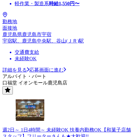
軽作業・製造系
時給
1,550
円〜
勤務地
面接地
鹿児島県鹿児島市宇宿
宇宿駅、鹿児島中央駅、谷山(ＪＲ)駅
交通費支給
未経験OK
詳細を見る
応募画面に進む
アルバイト・パート
口福堂 イオンモール鹿児島店
週2日～ 1日4時間～ 未経験OK 扶養内勤務OK【和菓子店舗
スタッフ】フリーターさんも★大歓迎!!