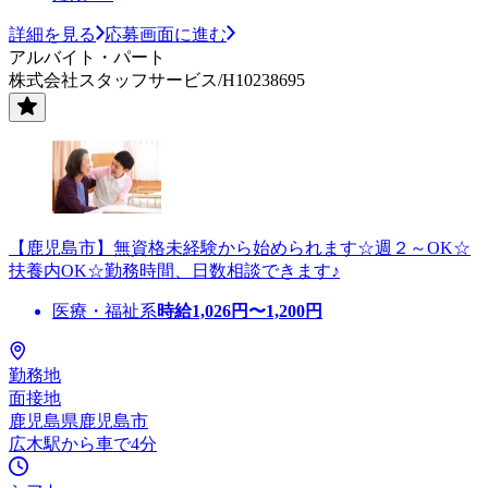
詳細を見る
応募画面に進む
アルバイト・パート
株式会社スタッフサービス/H10238695
【鹿児島市】無資格未経験から始められます☆週２～OK☆
扶養内OK☆勤務時間、日数相談できます♪
医療・福祉系
時給
1,026
円〜
1,200
円
勤務地
面接地
鹿児島県鹿児島市
広木駅から車で4分