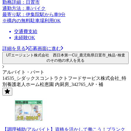
勤務詳細：日置市
通勤方法：車/バイク
最寄り駅：伊集院駅から車9分
※構内の無料駐車場利用OK
交通費支給
未経験OK
詳細を見る
応募画面に進む
UTエージェント株式会社 西日本第一CU_鹿児島県日置市_検品･検査
のその他の求人を見る
アルバイト・パート
14535_シダックスコントラクトフードサービス株式会社_特
別養護老人ホーム松恵園 内厨房_342765_AP・補
【調理補助/アルバイト】資格を活かして働こう！ブランク