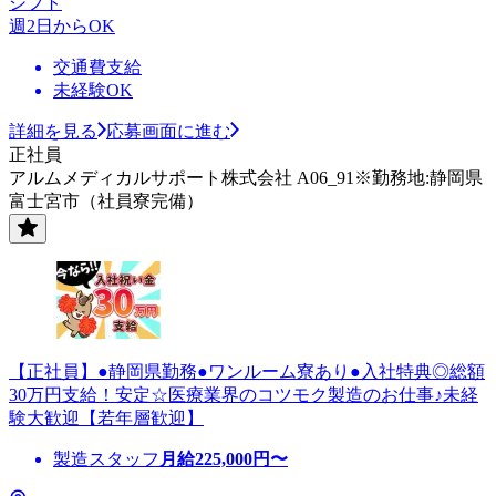
シフト
週2日からOK
交通費支給
未経験OK
詳細を見る
応募画面に進む
正社員
アルムメディカルサポート株式会社 A06_91※勤務地:静岡県
富士宮市（社員寮完備）
【正社員】●静岡県勤務●ワンルーム寮あり●入社特典◎総額
30万円支給！安定☆医療業界のコツモク製造のお仕事♪未経
験大歓迎【若年層歓迎】
製造スタッフ
月給
225,000
円〜