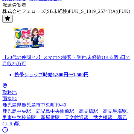
派遣労働者
株式会社フェローズ(SB未経験)FUK_S_1819_2574T(A)(FUK)
【20代の仲間と♪】スマホの接客・受付/未経験OK☆週5日で
月収25万可
携帯ショップ
時給
1,300
円〜
1,500
円
勤務地
面接地
鹿児島県鹿児島市中央町19-40
鹿児島中央駅、鹿児島中央駅前駅、高見橋駅、高見馬場駅、
甲東中学校前駅、新屋敷駅、天文館通駅、武之橋駅、郡元
(ＪＲ)駅