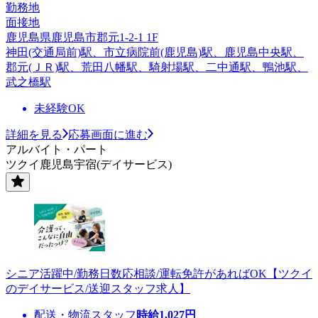
勤務地
面接地
鹿児島県鹿児島市郡元1-2-1 1F
神田(交通局前)駅、市立病院前(鹿児島)駅、鹿児島中央駅、
郡元(ＪＲ)駅、荒田八幡駅、騎射場駅、二中通駅、鴨池駅、
武之橋駅
未経験OK
詳細を見る
応募画面に進む
アルバイト・パート
ツクイ鹿児島宇宿(デイサービス)
シニア活躍中/勤務日数応相談/運転免許があればOK【ツクイ
のデイサービス/送迎スタッフ求人】
配送・物流スタッフ
時給
1,027
円