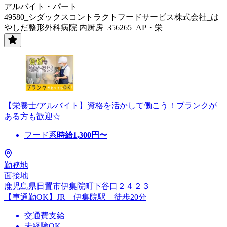
アルバイト・パート
49580_シダックスコントラクトフードサービス株式会社_は
やしだ整形外科病院 内厨房_356265_AP・栄
【栄養士/アルバイト】資格を活かして働こう！ブランクが
ある方も歓迎☆
フード系
時給
1,300
円〜
勤務地
面接地
鹿児島県日置市伊集院町下谷口２４２３
【車通勤OK】JR 伊集院駅 徒歩20分
交通費支給
未経験OK