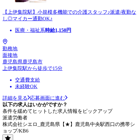
【上伊集院駅】小規模多機能での介護スタッフ♪派遣/夜勤な
し◎マイカー通勤OK♪
医療・福祉系
時給
1,150
円
勤務地
面接地
鹿児島県鹿児島市
上伊集院駅から徒歩で15分
交通費支給
未経験OK
詳細を見る
応募画面に進む
以下の求人はいかがですか？
条件を緩めてヒットした求人情報をピックアップ
派遣労働者
株式会社シエロ_鹿児島県【★】鹿児島中央駅西口の携帯シ
ョップ/KB6