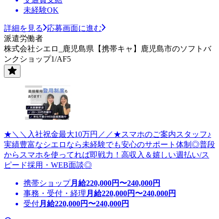
未経験OK
詳細を見る
応募画面に進む
派遣労働者
株式会社シエロ_鹿児島県【携帯キャ】鹿児島市のソフトバ
ンクショップ1/AF5
★＼＼入社祝金最大10万円／／★スマホのご案内スタッフ♪
実績豊富なシエロなら未経験でも安心のサポート体制◎普段
からスマホを使ってれば即戦力！高収入＆嬉しい週払い/ス
ピード採用・WEB面談◎
携帯ショップ
月給
220,000
円〜
240,000
円
事務・受付・経理
月給
220,000
円〜
240,000
円
受付
月給
220,000
円〜
240,000
円