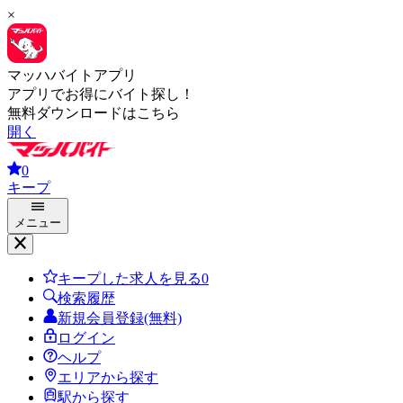
×
マッハバイトアプリ
アプリでお得にバイト探し！
無料ダウンロードはこちら
開く
0
キープ
メニュー
キープした求人を見る
0
検索履歴
新規会員登録(無料)
ログイン
ヘルプ
エリアから探す
駅から探す