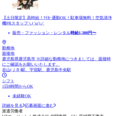
【土日限定】高時給！ﾏｲｶｰ通勤OK！駐車場無料！空気清浄
機PRスタッフ＼( 'ω')／
販売・ファッション・レンタル
時給
1,300
円〜
勤務地
面接地
鹿児島県鹿児島市 ※詳細な勤務地につきましては、面接時
にご確認をお願いいたします。
谷山(ＪＲ)駅、宇宿駅、鹿児島中央駅
シフト
1日8時間からOK
未経験OK
詳細を見る
応募画面に進む
派遣労働者