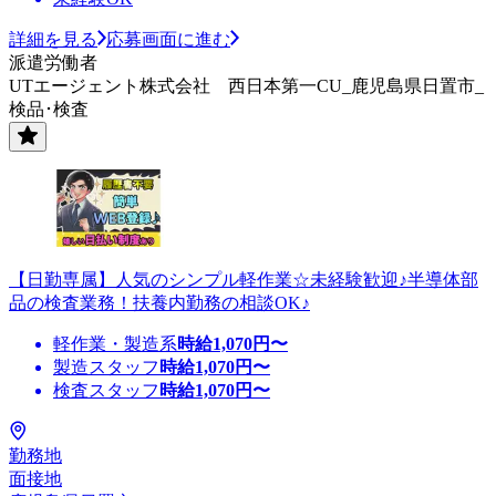
詳細を見る
応募画面に進む
派遣労働者
UTエージェント株式会社 西日本第一CU_鹿児島県日置市_
検品･検査
【日勤専属】人気のシンプル軽作業☆未経験歓迎♪半導体部
品の検査業務！扶養内勤務の相談OK♪
軽作業・製造系
時給
1,070
円〜
製造スタッフ
時給
1,070
円〜
検査スタッフ
時給
1,070
円〜
勤務地
面接地