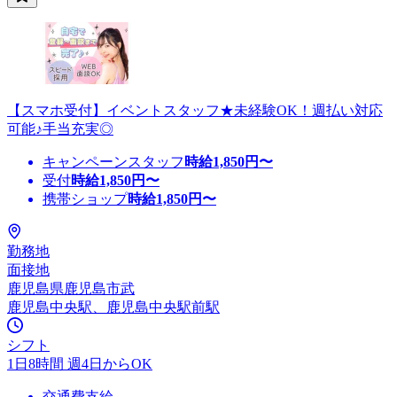
【スマホ受付】イベントスタッフ★未経験OK！週払い対応
可能♪手当充実◎
キャンペーンスタッフ
時給
1,850
円〜
受付
時給
1,850
円〜
携帯ショップ
時給
1,850
円〜
勤務地
面接地
鹿児島県鹿児島市武
鹿児島中央駅、鹿児島中央駅前駅
シフト
1日8時間 週4日からOK
交通費支給