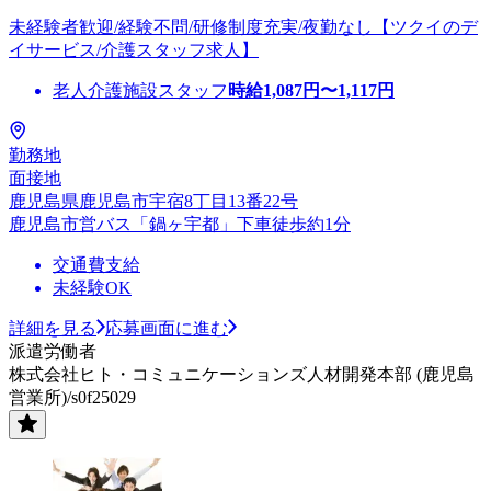
未経験者歓迎/経験不問/研修制度充実/夜勤なし【ツクイのデ
イサービス/介護スタッフ求人】
老人介護施設スタッフ
時給
1,087
円〜
1,117
円
勤務地
面接地
鹿児島県鹿児島市宇宿8丁目13番22号
鹿児島市営バス「鍋ヶ宇都」下車徒歩約1分
交通費支給
未経験OK
詳細を見る
応募画面に進む
派遣労働者
株式会社ヒト・コミュニケーションズ人材開発本部 (鹿児島
営業所)/s0f25029