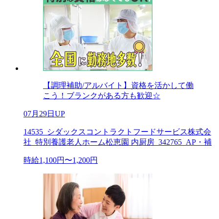
【調理補助/アルバイト】資格を活かして働
こう！ブランクがある方も歓迎☆
07月29日UP
14535_シダックスコントラクトフードサービス株式会
社_特別養護老人ホーム松恵園 内厨房_342765_AP・補
時給1,100円〜1,200円