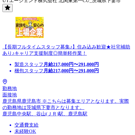
UTエージェント株式会社 北関東第一CU_茨城県下妻市
【長期フルタイムスタッフ募集♪】住み込み歓迎★社宅補助
あり♪キャリア支援制度◎簡単軽作業！
製造スタッフ
月給
217,000
円〜
291,000
円
梱包スタッフ
月給
217,000
円〜
291,000
円
勤務地
面接地
鹿児島県鹿児島市 ※こちらは募集エリアとなります。実際
の勤務地は茨城県下妻市となります。
鹿児島中央駅、谷山(ＪＲ)駅、鹿児島駅
交通費支給
未経験OK