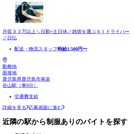
月収３３万以上＼日勤×土日休／雑貨を運ぶ４ｔドライバー
／日払
配送・物流スタッフ
時給
1,500
円〜
勤務地
面接地
鹿児島県鹿児島市南栄
谷山駅（車8分）
交通費支給
詳細を見る
応募画面に進む
近隣の駅から制服ありのバイトを探す