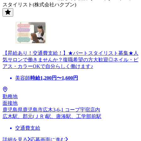
スタイリスト(株式会社ハクブン)
【昇給あり！交通費支給！】★パートスタイリスト募集★人
気サロンで働きませんか？復職希望の方大歓迎◎ネイル・ピ
アス・カラーOKで自分らしく働けます♪
美容師
時給
1,200
円〜
1,600
円
勤務地
面接地
鹿児島県鹿児島市広木3-6-1 コープ宇宿店内
広木駅、郡元(ＪＲ)駅、唐湊駅、工学部前駅
交通費支給
詳細を見る
応募画面に進む