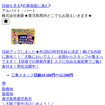
詳細を見る
応募画面に進む
アルバイト・パート
株式会社創新★鹿児島県内どこでもお迎えいきます★
日給アップしました★年2回の特別支給も決定！稼げる内容
に進化！！「大阪においでよ！」全国からスタッフが集まっ
てます！【現場での簡単作業】スグに住める個室寮でご飯3
食付き！男性活躍中！
工事スタッフ
日給
10,500
円〜
12,500
円
勤務地
面接地
鹿児島県鹿児島市
＼大阪で新生活はじめよう！／