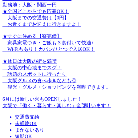
勤務地：大阪・関西一円
★全国どこからでも応募OK！
大阪までの交通費は【0円】
お近くまでお迎えに行きますよ！
★すぐに住める【寮完備】
家具家電つき・ご飯も３食付いて快適♪
Wi-Fiもあり！カバンひとつで入居OK！
★休日は大阪の街を満喫
大阪の中心地までスグ！
話題のスポットに行ったり
大阪グルメの食べ歩きなども◎
観光・グルメ・ショッピングを満喫できます。
6月には新しい寮もOPENしました！
大阪で「働く・暮らす・楽しむ」全部叶います！
交通費支給
未経験OK
まかないあり
短期OK