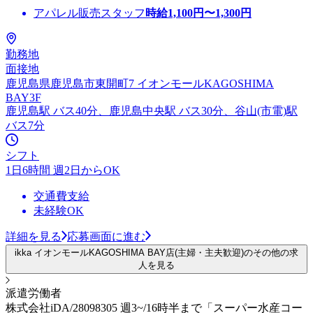
アパレル販売スタッフ
時給
1,100
円〜
1,300
円
勤務地
面接地
鹿児島県鹿児島市東開町7 イオンモールKAGOSHIMA
BAY3F
鹿児島駅 バス40分、鹿児島中央駅 バス30分、谷山(市電)駅
バス7分
シフト
1日6時間 週2日からOK
交通費支給
未経験OK
詳細を見る
応募画面に進む
ikka イオンモールKAGOSHIMA BAY店(主婦・主夫歓迎)のその他の求
人を見る
派遣労働者
株式会社iDA/28098305 週3~/16時半まで「スーパー水産コー