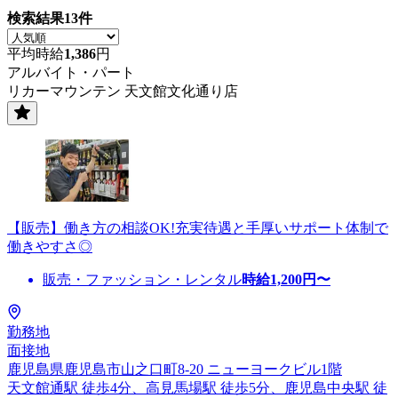
検索結果
13
件
平均時給
1,386
円
アルバイト・パート
リカーマウンテン 天文館文化通り店
【販売】働き方の相談OK!充実待遇と手厚いサポート体制で
働きやすさ◎
販売・ファッション・レンタル
時給
1,200
円〜
勤務地
面接地
鹿児島県鹿児島市山之口町8-20 ニューヨークビル1階
天文館通駅 徒歩4分、高見馬場駅 徒歩5分、鹿児島中央駅 徒