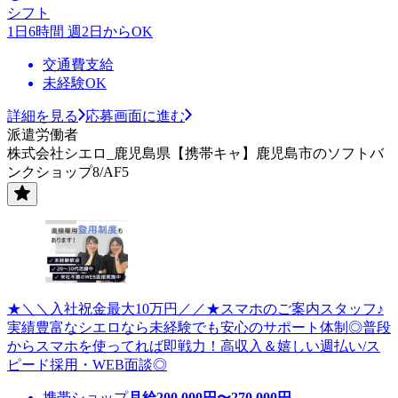
シフト
1日6時間 週2日からOK
交通費支給
未経験OK
詳細を見る
応募画面に進む
派遣労働者
株式会社シエロ_鹿児島県【携帯キャ】鹿児島市のソフトバ
ンクショップ8/AF5
★＼＼入社祝金最大10万円／／★スマホのご案内スタッフ♪
実績豊富なシエロなら未経験でも安心のサポート体制◎普段
からスマホを使ってれば即戦力！高収入＆嬉しい週払い/ス
ピード採用・WEB面談◎
携帯ショップ
月給
200,000
円〜
270,000
円