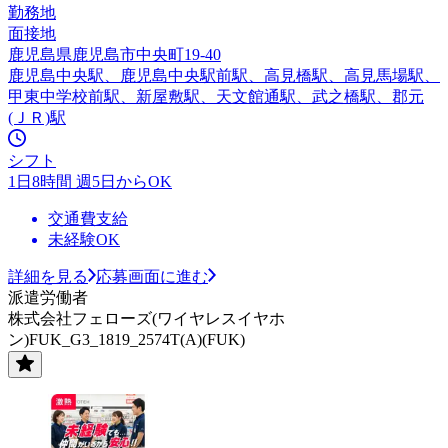
勤務地
面接地
鹿児島県鹿児島市中央町19-40
鹿児島中央駅、鹿児島中央駅前駅、高見橋駅、高見馬場駅、
甲東中学校前駅、新屋敷駅、天文館通駅、武之橋駅、郡元
(ＪＲ)駅
シフト
1日8時間 週5日からOK
交通費支給
未経験OK
詳細を見る
応募画面に進む
派遣労働者
株式会社フェローズ(ワイヤレスイヤホ
ン)FUK_G3_1819_2574T(A)(FUK)