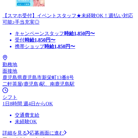
【スマホ受付】イベントスタッフ★未経験OK！週払い対応
可能♪手当充実◎
キャンペーンスタッフ
時給
1,850
円〜
受付
時給
1,850
円〜
携帯ショップ
時給
1,850
円〜
勤務地
面接地
鹿児島県鹿児島市新栄町13番8号
二軒茶屋(鹿児島)駅、南鹿児島駅
シフト
1日8時間 週4日からOK
交通費支給
未経験OK
詳細を見る
応募画面に進む