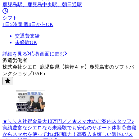
鹿児島駅、鹿児島中央駅、朝日通駅
シフト
1日5時間 週4日からOK
交通費支給
未経験OK
詳細を見る
応募画面に進む
派遣労働者
株式会社シエロ_鹿児島県【携帯キャ】鹿児島市のソフトバ
ンクショップ1/AF5
★＼＼入社祝金最大10万円／／★スマホのご案内スタッフ♪
実績豊富なシエロなら未経験でも安心のサポート体制◎普段
からスマホを使ってれば即戦力！高収入＆嬉しい週払い/ス