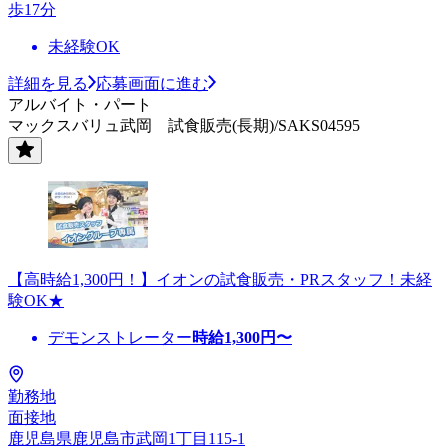
歩17分
未経験OK
詳細を見る
応募画面に進む
アルバイト・パート
マックスバリュ武岡 試食販売(長期)/SAKS04595
【高時給1,300円！】イオンの試食販売・PRスタッフ！未経
験OK★
デモンストレーター
時給
1,300
円〜
勤務地
面接地
鹿児島県鹿児島市武岡1丁目115-1