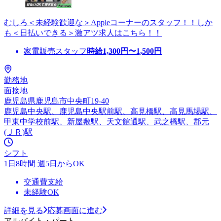
むしろ＜未経験歓迎な＞Appleコーナーのスタッフ！！しか
も＜日払いできる＞激アツ求人はこちら！！
家電販売スタッフ
時給
1,300
円〜
1,500
円
勤務地
面接地
鹿児島県鹿児島市中央町19-40
鹿児島中央駅、鹿児島中央駅前駅、高見橋駅、高見馬場駅、
甲東中学校前駅、新屋敷駅、天文館通駅、武之橋駅、郡元
(ＪＲ)駅
シフト
1日8時間 週5日からOK
交通費支給
未経験OK
詳細を見る
応募画面に進む
アルバイト・パート