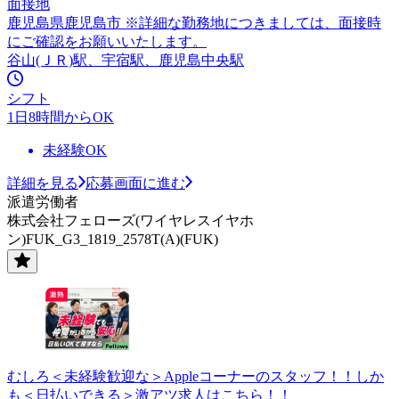
面接地
鹿児島県鹿児島市 ※詳細な勤務地につきましては、面接時
にご確認をお願いいたします。
谷山(ＪＲ)駅、宇宿駅、鹿児島中央駅
シフト
1日8時間からOK
未経験OK
詳細を見る
応募画面に進む
派遣労働者
株式会社フェローズ(ワイヤレスイヤホ
ン)FUK_G3_1819_2578T(A)(FUK)
むしろ＜未経験歓迎な＞Appleコーナーのスタッフ！！しか
も＜日払いできる＞激アツ求人はこちら！！