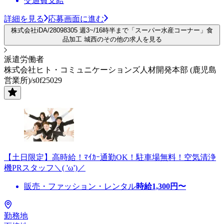
交通費支給
詳細を見る
応募画面に進む
株式会社iDA/28098305 週3~/16時半まで「スーパー水産コーナー」食
品加工 城西のその他の求人を見る
派遣労働者
株式会社ヒト・コミュニケーションズ人材開発本部 (鹿児島
営業所)/s0f25029
【土日限定】高時給！ﾏｲｶｰ通勤OK！駐車場無料！空気清浄
機PRスタッフ＼( 'ω')／
販売・ファッション・レンタル
時給
1,300
円〜
勤務地