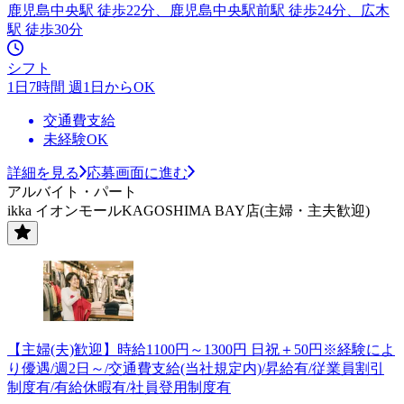
鹿児島中央駅 徒歩22分、鹿児島中央駅前駅 徒歩24分、広木
駅 徒歩30分
シフト
1日7時間 週1日からOK
交通費支給
未経験OK
詳細を見る
応募画面に進む
アルバイト・パート
ikka イオンモールKAGOSHIMA BAY店(主婦・主夫歓迎)
【主婦(夫)歓迎】時給1100円～1300円 日祝＋50円※経験によ
り優遇/週2日～/交通費支給(当社規定内)/昇給有/従業員割引
制度有/有給休暇有/社員登用制度有