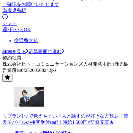
ご確認をお願いいたします
南鹿児島駅
シフト
週3日からOK
交通費支給
詳細を見る
応募画面に進む
契約社員
株式会社ヒト・コミュニケーションズ人材開発本部 (鹿児島
営業所)/s0f25260508242jks
＼プラン1つで覚えやすい／人と話すのが好きな方歓迎！楽
天モバイルの接客受付staff！時給1,500円×研修充実★