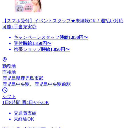
【スマホ受付】イベントスタッフ★未経験OK！週払い対応
可能♪手当充実◎
キャンペーンスタッフ
時給
1,850
円〜
受付
時給
1,850
円〜
携帯ショップ
時給
1,850
円〜
勤務地
面接地
鹿児島県鹿児島市武
鹿児島中央駅、鹿児島中央駅前駅
シフト
1日8時間 週4日からOK
交通費支給
未経験OK