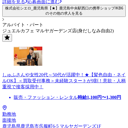
詳細を見る
応募画面に進む
株式会社シエロ_鹿児島県【★】鹿児島中央駅西口の携帯ショップ/KB6
のその他の求人を見る
アルバイト・パート
ジュエルカフェ マルヤガーデンズ店(身だしなみ自由2)
しゅふさんや女性20代～50代が活躍中！★【髪色自由・ネイ
ルOK】＜買取受付事務＞未経験スタートが9割！意欲・人柄
重視で接客採用中！
販売・ファッション・レンタル
時給
1,100
円〜
1,300
円
勤務地
面接地
鹿児島県鹿児島市呉服町6-5 マルヤガーデンズ1F