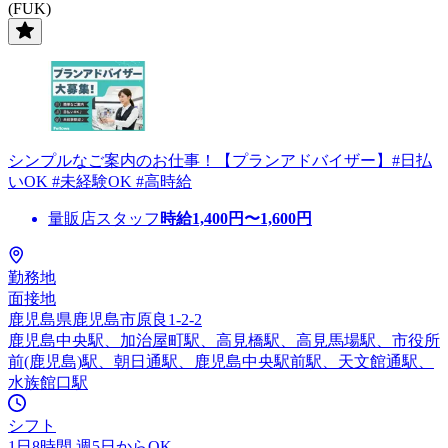
(FUK)
シンプルなご案内のお仕事！【プランアドバイザー】#日払
いOK #未経験OK #高時給
量販店スタッフ
時給
1,400
円〜
1,600
円
勤務地
面接地
鹿児島県鹿児島市原良1-2-2
鹿児島中央駅、加治屋町駅、高見橋駅、高見馬場駅、市役所
前(鹿児島)駅、朝日通駅、鹿児島中央駅前駅、天文館通駅、
水族館口駅
シフト
1日8時間 週5日からOK