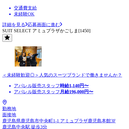
交通費支給
未経験OK
詳細を見る
応募画面に進む
SUIT SELECT アミュプラザかごしま[1450]
＜未経験歓迎◎＞人気のスーツブランドで働きませんか？
アパレル販売スタッフ
時給
1,140
円〜
アパレル販売スタッフ
月給
196,000
円〜
勤務地
面接地
鹿児島県鹿児島市中央町1-1 アミュプラザ鹿児島本館3F
鹿児島中央駅 徒歩3分