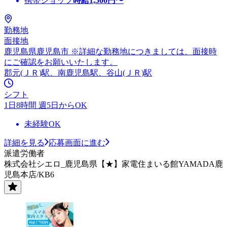
携帯ショップ
時給
1,500
円〜
勤務地
面接地
鹿児島県鹿児島市 ※詳細な勤務地につきましては、面接時
にご確認をお願いいたします。
郡元(ＪＲ)駅、南鹿児島駅、谷山(ＪＲ)駅
シフト
1日8時間 週5日からOK
未経験OK
詳細を見る
応募画面に進む
派遣労働者
株式会社シエロ_鹿児島県【★】家電住まいる館YAMADA鹿
児島本店/KB6