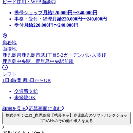
ピード採用・WEB面談◎
携帯ショップ
月給
220,000
円〜
240,000
円
事務・受付・経理
月給
220,000
円〜
240,000
円
受付
月給
220,000
円〜
240,000
円
勤務地
面接地
鹿児島県鹿児島市武1丁目5-2ガーデンパレス藤1F
鹿児島中央駅、鹿児島中央駅前駅
シフト
1日8時間 週5日からOK
交通費支給
未経験OK
詳細を見る
応募画面に進む
株式会社シエロ_鹿児島県【携帯キャ】鹿児島市のソフトバンクショッ
プ1/AF5のその他の求人を見る
アルバイト・パート