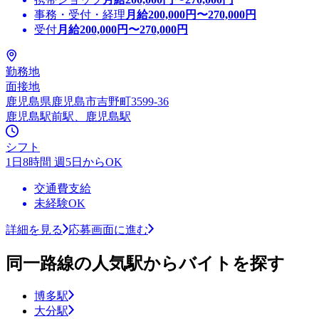
事務・受付・経理
月給
200,000
円〜
270,000
円
受付
月給
200,000
円〜
270,000
円
勤務地
面接地
鹿児島県鹿児島市吉野町3599-36
鹿児島駅前駅、鹿児島駅
シフト
1日8時間 週5日からOK
交通費支給
未経験OK
詳細を見る
応募画面に進む
同一路線の人気駅からバイトを探す
博多駅
大分駅