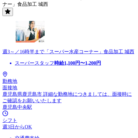
ナー」食品加工 城西
週3～／16時半まで「スーパー水産コーナー」食品加工 城西
スーパースタッフ
時給
1,100
円〜
1,200
円
勤務地
面接地
鹿児島県鹿児島市 詳細な勤務地につきましては、面接時に
ご確認をお願いいたします
鹿児島中央駅
シフト
週3日からOK