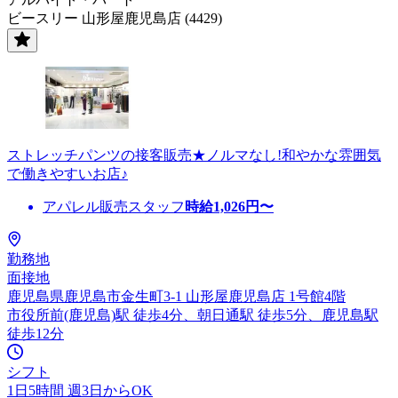
ビースリー 山形屋鹿児島店 (4429)
ストレッチパンツの接客販売★ノルマなし!和やかな雰囲気
で働きやすいお店♪
アパレル販売スタッフ
時給
1,026
円〜
勤務地
面接地
鹿児島県鹿児島市金生町3-1 山形屋鹿児島店 1号館4階
市役所前(鹿児島)駅 徒歩4分、朝日通駅 徒歩5分、鹿児島駅
徒歩12分
シフト
1日5時間 週3日からOK