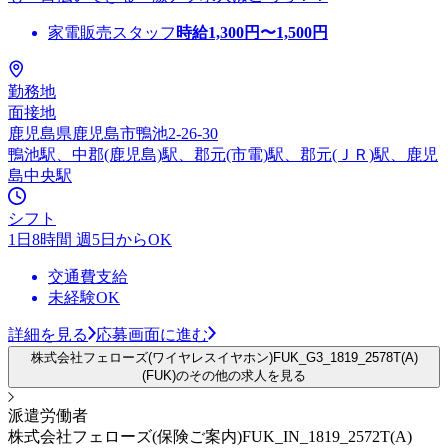
家電販売スタッフ
時給
1,300
円〜
1,500
円
勤務地
面接地
鹿児島県鹿児島市鴨池2-26-30
鴨池駅、中郡(鹿児島)駅、郡元(市電)駅、郡元(ＪＲ)駅、鹿児
島中央駅
シフト
1日8時間 週5日からOK
交通費支給
未経験OK
詳細を見る
応募画面に進む
株式会社フェローズ(ワイヤレスイヤホン)FUK_G3_1819_2578T(A)
(FUK)のその他の求人を見る
派遣労働者
株式会社フェローズ(保険ご案内)FUK_IN_1819_2572T(A)