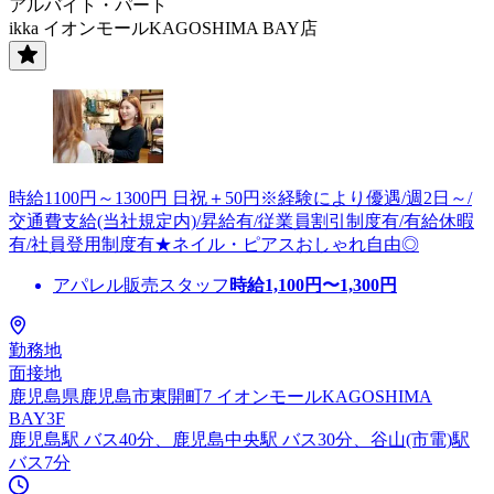
アルバイト・パート
ikka イオンモールKAGOSHIMA BAY店
時給1100円～1300円 日祝＋50円※経験により優遇/週2日～/
交通費支給(当社規定内)/昇給有/従業員割引制度有/有給休暇
有/社員登用制度有★ネイル・ピアスおしゃれ自由◎
アパレル販売スタッフ
時給
1,100
円〜
1,300
円
勤務地
面接地
鹿児島県鹿児島市東開町7 イオンモールKAGOSHIMA
BAY3F
鹿児島駅 バス40分、鹿児島中央駅 バス30分、谷山(市電)駅
バス7分