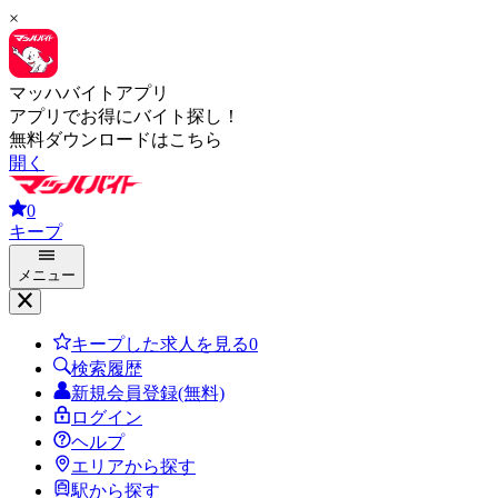
×
マッハバイトアプリ
アプリでお得にバイト探し！
無料ダウンロードはこちら
開く
0
キープ
メニュー
キープした求人を見る
0
検索履歴
新規会員登録(無料)
ログイン
ヘルプ
エリアから探す
駅から探す