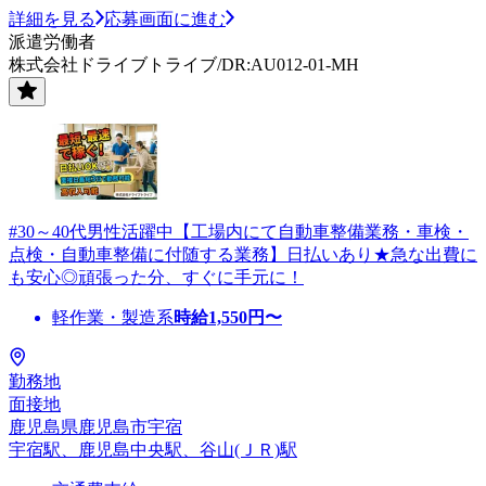
詳細を見る
応募画面に進む
派遣労働者
株式会社ドライブトライブ/DR:AU012-01-MH
#30～40代男性活躍中【工場内にて自動車整備業務・車検・
点検・自動車整備に付随する業務】日払いあり★急な出費に
も安心◎頑張った分、すぐに手元に！
軽作業・製造系
時給
1,550
円〜
勤務地
面接地
鹿児島県鹿児島市宇宿
宇宿駅、鹿児島中央駅、谷山(ＪＲ)駅