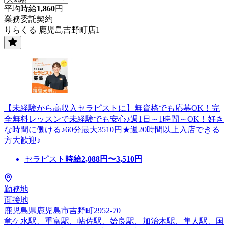
平均時給
1,860
円
業務委託契約
りらくる 鹿児島吉野町店1
【未経験から高収入セラピストに】無資格でも応募OK！完
全無料レッスンで未経験でも安心♪週1日～1時間～OK！好き
な時間に働ける♪60分最大3510円★週20時間以上入店できる
方大歓迎♪
セラピスト
時給
2,088
円〜
3,510
円
勤務地
面接地
鹿児島県鹿児島市吉野町2952-70
竜ケ水駅、重富駅、帖佐駅、姶良駅、加治木駅、隼人駅、国