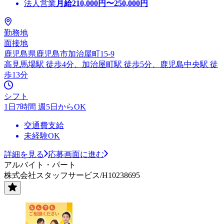
法人営業
月給
210,000
円〜
250,000
円
勤務地
面接地
鹿児島県鹿児島市加治屋町15-9
高見馬場駅 徒歩4分、加治屋町駅 徒歩5分、鹿児島中央駅 徒
歩13分
シフト
1日7時間 週5日からOK
交通費支給
未経験OK
詳細を見る
応募画面に進む
アルバイト・パート
株式会社スタッフサービス/H10238695