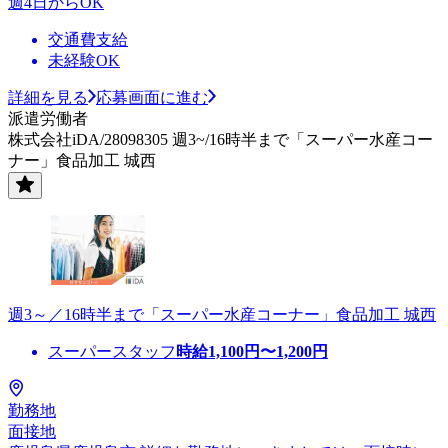
週4日からOK
交通費支給
未経験OK
詳細を見る
応募画面に進む
派遣労働者
株式会社iDA/28098305 週3~/16時半まで「スーパー水産コー
ナー」食品加工 城西
週3～／16時半まで「スーパー水産コーナー」食品加工 城西
スーパースタッフ
時給
1,100
円〜
1,200
円
勤務地
面接地