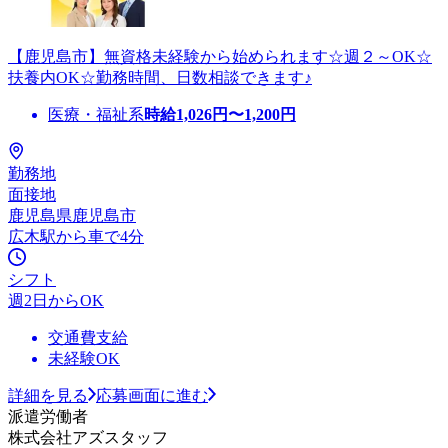
【鹿児島市】無資格未経験から始められます☆週２～OK☆
扶養内OK☆勤務時間、日数相談できます♪
医療・福祉系
時給
1,026
円〜
1,200
円
勤務地
面接地
鹿児島県鹿児島市
広木駅から車で4分
シフト
週2日からOK
交通費支給
未経験OK
詳細を見る
応募画面に進む
派遣労働者
株式会社アズスタッフ