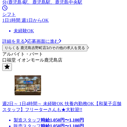
分(鹿児島)駅、鹿児島駅、鹿児島中央駅
シフト
1日1時間 週1日からOK
未経験OK
詳細を見る
応募画面に進む
りらくる 鹿児島吉野町店1のその他の求人を見る
アルバイト・パート
口福堂 イオンモール鹿児島店
週2日～ 1日4時間～ 未経験OK 扶養内勤務OK【和菓子店舗
スタッフ】フリーターさんも★大歓迎!!
製造スタッフ
時給
1,050
円〜
1,100
円
販売スタッフ
時給
1,050
円〜
1,100
円