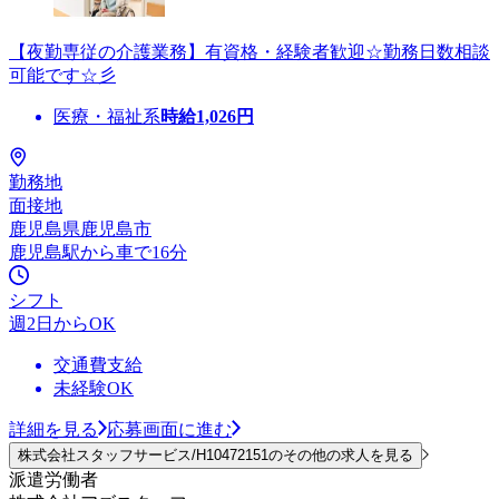
【夜勤専従の介護業務】有資格・経験者歓迎☆勤務日数相談
可能です☆彡
医療・福祉系
時給
1,026
円
勤務地
面接地
鹿児島県鹿児島市
鹿児島駅から車で16分
シフト
週2日からOK
交通費支給
未経験OK
詳細を見る
応募画面に進む
株式会社スタッフサービス/H10472151のその他の求人を見る
派遣労働者