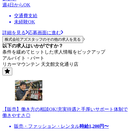
週4日からOK
交通費支給
未経験OK
詳細を見る
応募画面に進む
株式会社アズスタッフのその他の求人を見る
以下の求人はいかがですか？
条件を緩めてヒットした求人情報をピックアップ
アルバイト・パート
リカーマウンテン 天文館文化通り店
【販売】働き方の相談OK!充実待遇と手厚いサポート体制で
働きやすさ◎
販売・ファッション・レンタル
時給
1,200
円〜