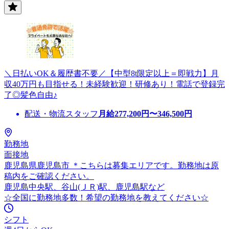
＼日払いOK＆履歴書不要／【中型8t限定以上＝即戦力】月
収40万円も目指せる！未経験歓迎！研修あり！電話で登録完
了◎髪色自由♪
配送・物流スタッフ
月給
277,200
円〜
346,500
円
勤務地
面接地
鹿児島県鹿児島市 ＊こちらは募集エリアです。勤務地は原
稿内をご確認ください。
鹿児島中央駅、谷山(ＪＲ)駅、鹿児島駅など
☆全国に勤務地多数！希望の勤務地を教えてください☆
シフト