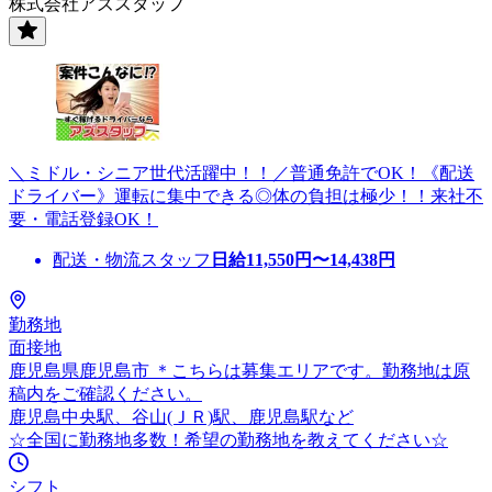
株式会社アズスタッフ
＼ミドル・シニア世代活躍中！！／普通免許でOK！《配送
ドライバー》運転に集中できる◎体の負担は極少！！来社不
要・電話登録OK！
配送・物流スタッフ
日給
11,550
円〜
14,438
円
勤務地
面接地
鹿児島県鹿児島市 ＊こちらは募集エリアです。勤務地は原
稿内をご確認ください。
鹿児島中央駅、谷山(ＪＲ)駅、鹿児島駅など
☆全国に勤務地多数！希望の勤務地を教えてください☆
シフト