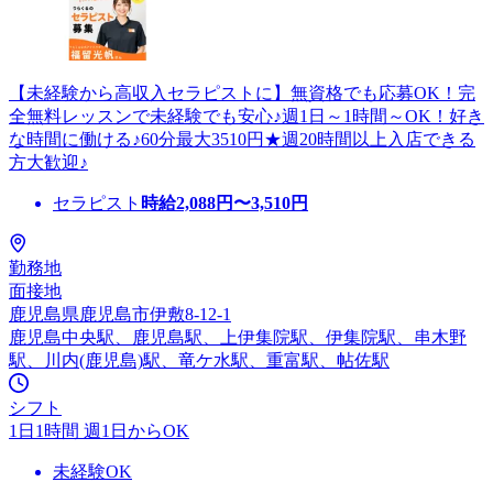
【未経験から高収入セラピストに】無資格でも応募OK！完
全無料レッスンで未経験でも安心♪週1日～1時間～OK！好き
な時間に働ける♪60分最大3510円★週20時間以上入店できる
方大歓迎♪
セラピスト
時給
2,088
円〜
3,510
円
勤務地
面接地
鹿児島県鹿児島市伊敷8-12-1
鹿児島中央駅、鹿児島駅、上伊集院駅、伊集院駅、串木野
駅、川内(鹿児島)駅、竜ケ水駅、重富駅、帖佐駅
シフト
1日1時間 週1日からOK
未経験OK