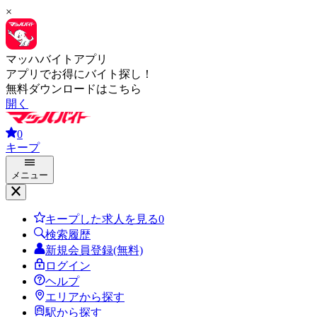
×
マッハバイトアプリ
アプリでお得にバイト探し！
無料ダウンロードはこちら
開く
0
キープ
メニュー
キープした求人を見る
0
検索履歴
新規会員登録(無料)
ログイン
ヘルプ
エリアから探す
駅から探す