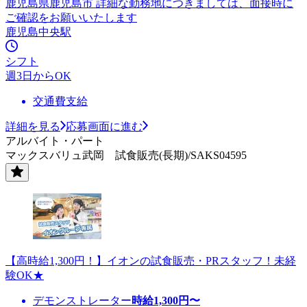
鹿児島県鹿児島市 詳細な勤務地につきましては、面接時に
ご確認をお願いいたします
鹿児島中央駅
シフト
週3日からOK
交通費支給
詳細を見る
応募画面に進む
アルバイト・パート
マックスバリュ武岡 試食販売(長期)/SAKS04595
【高時給1,300円！】イオンの試食販売・PRスタッフ！未経
験OK★
デモンストレーター
時給
1,300
円〜