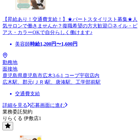
【昇給あり！交通費支給！】★パートスタイリスト募集★人
気サロンで働きませんか？復職希望の方大歓迎◎ネイル・ピ
アス・カラーOKで自分らしく働けます♪
美容師
時給
1,200
円〜
1,600
円
勤務地
面接地
鹿児島県鹿児島市広木3-6-1 コープ宇宿店内
広木駅、郡元(ＪＲ)駅、唐湊駅、工学部前駅
交通費支給
詳細を見る
応募画面に進む
業務委託契約
りらくる 伊敷店1