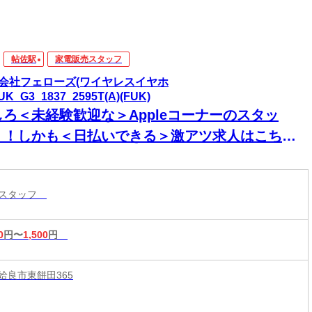
帖佐駅
家電販売スタッフ
会社フェローズ(ワイヤレスイヤホ
UK_G3_1837_2595T(A)(FUK)
しろ＜未経験歓迎な＞Appleコーナーのスタッ
！！しかも＜日払いできる＞激アツ求人はこち
！！
売スタッフ
0
円〜
1,500
円
姶良市東餅田365