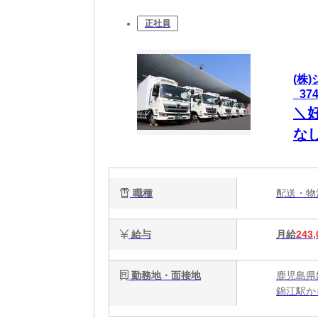
正社員
(株
_37
＼
な
降
歓
職種
配送・
給与
月給
243,
勤務地・面接地
鹿児島県
錦江駅か