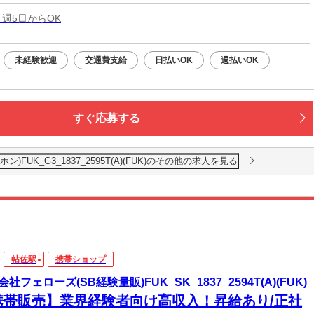
 週5日からOK
未経験歓迎
交通費支給
日払いOK
週払いOK
すぐ応募する
UK_G3_1837_2595T(A)(FUK)のその他の求人を見る
帖佐駅
携帯ショップ
社フェローズ(SB経験量販)FUK_SK_1837_2594T(A)(FUK)
携帯販売】業界経験者向け高収入！昇給あり/正社