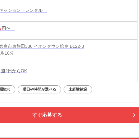
ファッション・レンタル
6
円〜
良市東餅田336 イオンタウン姶良 B122-3
歩16分
 週2日からOK
通勤OK
曜日や時間が選べる
未経験歓迎
すぐ応募する