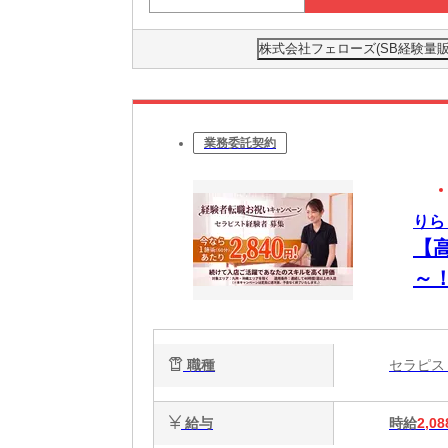
株式会社フェローズ(SB経験量販)FU
業務委託契約
りら
【
～
OK
職種
セラピ
給与
時給
2,08