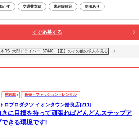
動かす
交通費支給
未経験歓迎
制服あり
すぐ応募する
木RS_大型ドライバー_37440_【正】のその他の求人を見る
帖佐駅
販売・ファッション・レンタル
トロプロダクツ イオンタウン姶良店[211]
向きに目標を持って頑張ればどんどんステップア
プできる環境です!