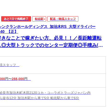
あと7日で掲載終了
帖佐駅
配送・物流スタッフ
)シンクランホールディングス_加治木RS_大型ドライバー
440_【正】
好きなことで稼ぎたい方、必見！！／長距離運転
し◎大型トラックでのセンター定期便◎手積み/手
しナシ★食品や雑貨品の輸送業務など◎未経験者
迎！
物流スタッフ
000
円〜
288,000
円
姶良市加治木町木田2120コカ・コ―ラボトラ―ズジャパン内
ら徒歩12分 加治木駅から車で5分 帖佐駅から車で6分