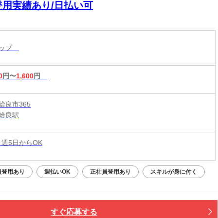
登用実績あり/日払い可
ョップ
0
円〜
1,600
円
姶良市365
姶良駅
 週5日からOK
員登用あり
週払いOK
正社員登用あり
スキルが身に付く
すぐ応募する