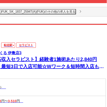
K_SK_1837_2594T(A)(FUK)のその他の求人を見る
帖佐駅
セラピスト
くる 伊敷店3
高収入セラピスト】経験者1施術あたり2,840円
！最短3日で入店可能☆Wワーク＆短時間入店も
☆週1日～1時間～でもOK♪
スト
8
円〜
3,510
円