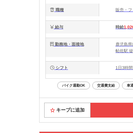
職種
販売・
給与
時給
1,02
勤務地・面接地
鹿児島県姶
帖佐駅 徒
シフト
1日3時間
バイク通勤OK
交通費支給
車
キープに追加