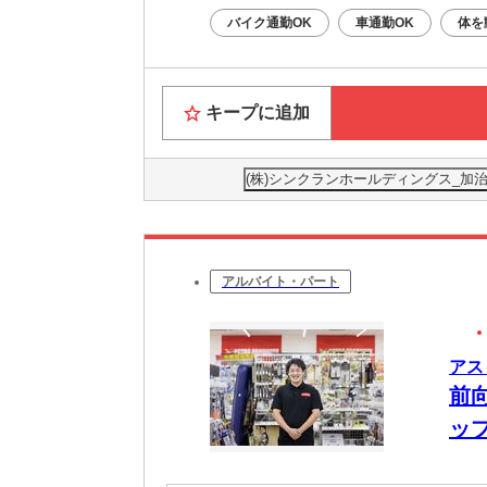
バイク通勤OK
車通勤OK
体を
キープに追加
(株)シンクランホールディングス_加治
アルバイト・パート
アス
前
ッ