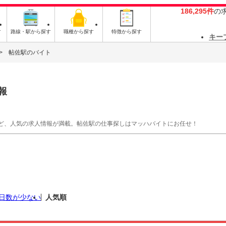
186,295件
の
す
路線・駅から探す
職種から探す
特徴から探す
キー
帖佐駅のバイト
報
ど、人気の求人情報が満載。帖佐駅の仕事探しはマッハバイトにお任せ！
日数が少ない
人気順