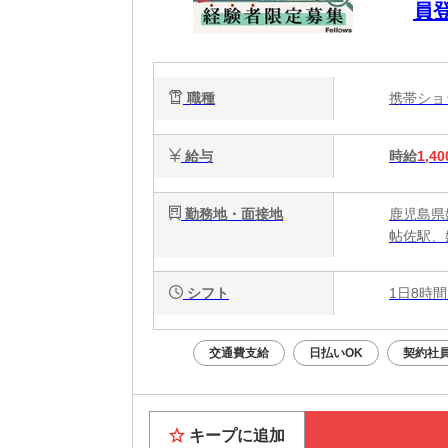
員
職種
携帯シ
給与
時給
1,40
勤務地・面接地
鹿児島県
帖佐駅、
シフト
1日8時間
交通費支給
日払いOK
契約社
キープに追加