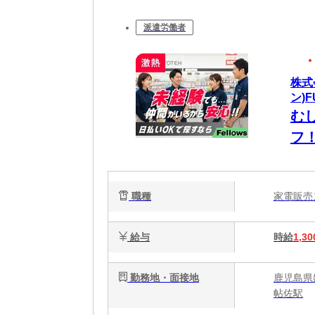
派遣労働者
株式
ン)F
む
フ
ら
職種
家電販
給与
時給
1,30
勤務地・面接地
鹿児島県
帖佐駅