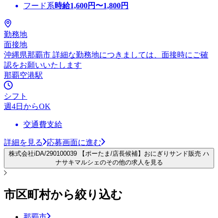
フード系
時給
1,600
円〜
1,800
円
勤務地
面接地
沖縄県那覇市 詳細な勤務地につきましては、面接時にご確
認をお願いいたします
那覇空港駅
シフト
週4日からOK
交通費支給
詳細を見る
応募画面に進む
株式会社iDA/290100039 【ポーたま/店長候補】おにぎりサンド販売 ハ
ナサキマルシェのその他の求人を見る
市区町村から絞り込む
那覇市