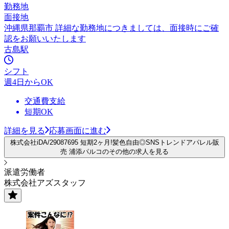
勤務地
面接地
沖縄県那覇市 詳細な勤務地につきましては、面接時にご確
認をお願いいたします
古島駅
シフト
週4日からOK
交通費支給
短期OK
詳細を見る
応募画面に進む
株式会社iDA/29087695 短期2ヶ月!髪色自由◎SNSトレンドアパレル販
売 浦添パルコのその他の求人を見る
派遣労働者
株式会社アズスタッフ