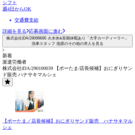
シフト
週4日からOK
交通費支給
詳細を見る
応募画面に進む
株式会社iDA/29099695 火水休&長期休暇あり「大手カーディーラー」
洗車スタッフ 池原のその他の求人を見る
新着
派遣労働者
株式会社iDA/290100039 【ポーたま/店長候補】おにぎりサン
ド販売 ハナサキマルシェ
【ポーたま／店長候補】おにぎりサンド販売 ハナサキマル
シェ