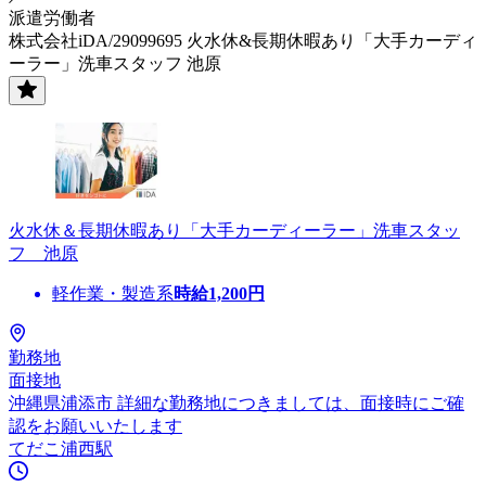
派遣労働者
株式会社iDA/29099695 火水休&長期休暇あり「大手カーディ
ーラー」洗車スタッフ 池原
火水休＆長期休暇あり「大手カーディーラー」洗車スタッ
フ 池原
軽作業・製造系
時給
1,200
円
勤務地
面接地
沖縄県浦添市 詳細な勤務地につきましては、面接時にご確
認をお願いいたします
てだこ浦西駅