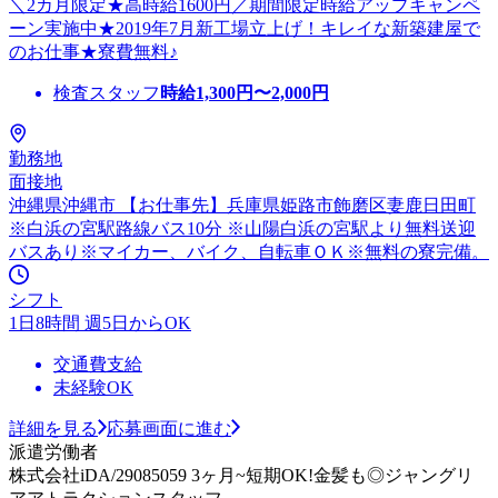
＼2カ月限定★高時給1600円／期間限定時給アップキャンペ
ーン実施中★2019年7月新工場立上げ！キレイな新築建屋で
のお仕事★寮費無料♪
検査スタッフ
時給
1,300
円〜
2,000
円
勤務地
面接地
沖縄県沖縄市 【お仕事先】兵庫県姫路市飾磨区妻鹿日田町
※白浜の宮駅路線バス10分 ※山陽白浜の宮駅より無料送迎
バスあり※マイカー、バイク、自転車ＯＫ※無料の寮完備。
シフト
1日8時間 週5日からOK
交通費支給
未経験OK
詳細を見る
応募画面に進む
派遣労働者
株式会社iDA/29085059 3ヶ月~短期OK!金髪も◎ジャングリ