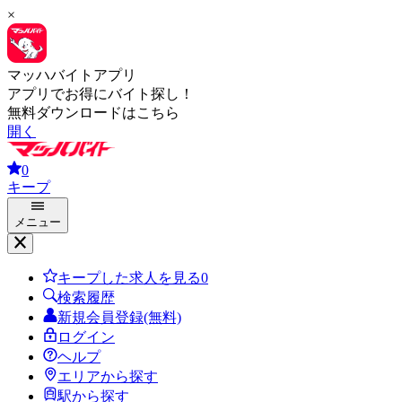
×
マッハバイトアプリ
アプリでお得にバイト探し！
無料ダウンロードはこちら
開く
0
キープ
メニュー
キープした求人を見る
0
検索履歴
新規会員登録(無料)
ログイン
ヘルプ
エリアから探す
駅から探す