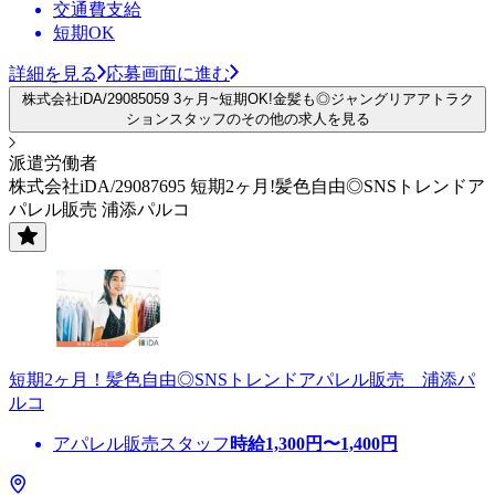
交通費支給
短期OK
詳細を見る
応募画面に進む
株式会社iDA/29085059 3ヶ月~短期OK!金髪も◎ジャングリアアトラク
ションスタッフのその他の求人を見る
派遣労働者
株式会社iDA/29087695 短期2ヶ月!髪色自由◎SNSトレンドア
パレル販売 浦添パルコ
短期2ヶ月！髪色自由◎SNSトレンドアパレル販売 浦添パ
ルコ
アパレル販売スタッフ
時給
1,300
円〜
1,400
円