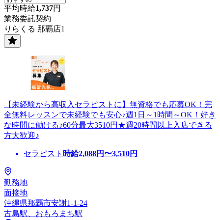
平均時給
1,737
円
業務委託契約
りらくる 那覇店1
【未経験から高収入セラピストに】無資格でも応募OK！完
全無料レッスンで未経験でも安心♪週1日～1時間～OK！好き
な時間に働ける♪60分最大3510円★週20時間以上入店できる
方大歓迎♪
セラピスト
時給
2,088
円〜
3,510
円
勤務地
面接地
沖縄県那覇市安謝1-1-24
古島駅、おもろまち駅