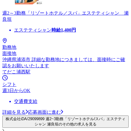
週2～3勤務「リゾートホテル／スパ」エステティシャン 瀬
良垣
エステティシャン
時給
1,400
円
勤務地
面接地
沖縄県浦添市 詳細な勤務地につきましては、面接時にご確
認をお願いいたします
てだこ浦西駅
シフト
週3日からOK
交通費支給
詳細を見る
応募画面に進む
株式会社iDA/29099899 週2~3勤務「リゾートホテル/スパ」エステティ
シャン 瀬良垣のその他の求人を見る