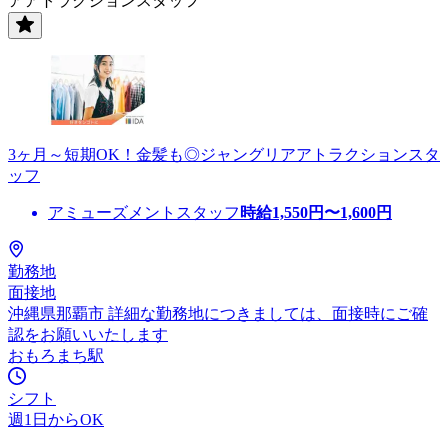
アアトラクションスタッフ
3ヶ月～短期OK！金髪も◎ジャングリアアトラクションスタ
ッフ
アミューズメントスタッフ
時給
1,550
円〜
1,600
円
勤務地
面接地
沖縄県那覇市 詳細な勤務地につきましては、面接時にご確
認をお願いいたします
おもろまち駅
シフト
週1日からOK