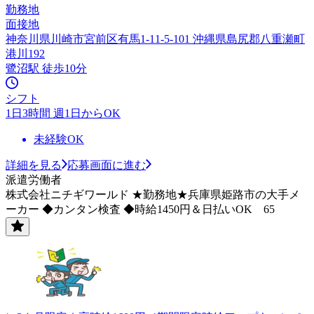
勤務地
面接地
神奈川県川崎市宮前区有馬1-11-5-101 沖縄県島尻郡八重瀬町
港川192
鷺沼駅 徒歩10分
シフト
1日3時間 週1日からOK
未経験OK
詳細を見る
応募画面に進む
派遣労働者
株式会社ニチギワールド ★勤務地★兵庫県姫路市の大手メ
ーカー ◆カンタン検査 ◆時給1450円＆日払いOK 65