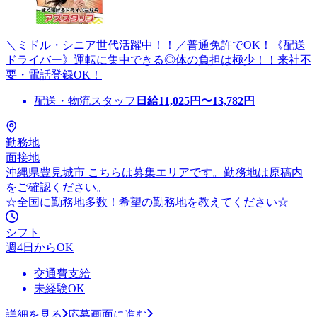
＼ミドル・シニア世代活躍中！！／普通免許でOK！《配送
ドライバー》運転に集中できる◎体の負担は極少！！来社不
要・電話登録OK！
配送・物流スタッフ
日給
11,025
円〜
13,782
円
勤務地
面接地
沖縄県豊見城市 こちらは募集エリアです。勤務地は原稿内
をご確認ください。
☆全国に勤務地多数！希望の勤務地を教えてください☆
シフト
週4日からOK
交通費支給
未経験OK
詳細を見る
応募画面に進む