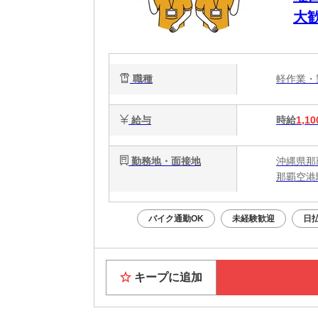
大
職種
軽作業
給与
時給
1,10
勤務地・面接地
沖縄県那
那覇空港
バイク通勤OK
未経験歓迎
日
キープに追加