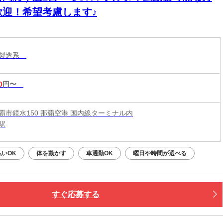
歓迎！希望考慮します♪
・製造系
0
円〜
覇市鏡水150 那覇空港 国内線ターミナル内
駅
払いOK
体を動かす
車通勤OK
曜日や時間が選べる
すぐ応募する