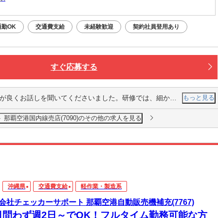
通勤OK
交通費支給
未経験歓迎
契約社員登用あり
すぐ応募する
導してくれます。清潔で、温かい雰囲気なオフィスです。スタッフは最高に対応良く自然に笑顔になれます。面接の時、冷たい飲み物も配慮していただき感謝ています。この会社に貢献したいとの思いになれます。頑張ってお客様に 喜んでいたけるよう勤めたいと思いました。
もっと見る
那覇空港国内線売店(7090)のその他の求人を見る
沖縄県
交通費支給
軽作業・製造系
会社チェッカーサポート 那覇空港自動販売機補充(7767)
日問わず週2日～でOK！フルタイム勤務可能な方