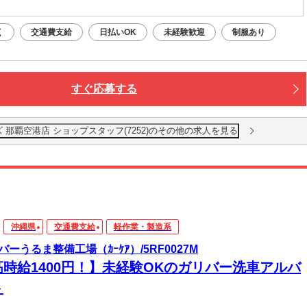
く
交通費支給
日払いOK
未経験歓迎
制服あり
すぐ応募する
那覇空港店 ショップスタッフ(7252)のその他の求人を見る
沖縄県
交通費支給
軽作業・製造系
バーうるま整備工場（ｶｰｹｱ）/5RF0027M
高時給1400円！】未経験OKのガリバー洗車アルバ
ト