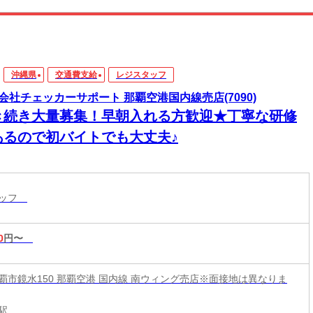
沖縄県
交通費支給
レジスタッフ
会社チェッカーサポート 那覇空港国内線売店(7090)
き続き大量募集！早朝入れる方歓迎★丁寧な研修
あるので初バイトでも大丈夫♪
タッフ
0
円〜
覇市鏡水150 那覇空港 国内線 南ウィング売店※面接地は異なりま
駅