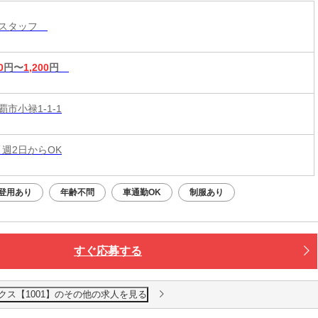
ンスタッフ
0
円〜
1,200
円
市小禄1-1-1
 週2日からOK
登用あり
年齢不問
車通勤OK
制服あり
すぐ応募する
クス【1001】のその他の求人を見る