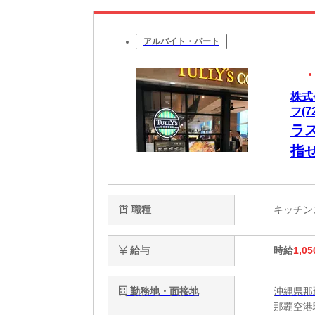
アルバイト・パート
株式
フ(7
ラ
指せ
職種
キッチ
給与
時給
1,05
勤務地・面接地
沖縄県那
那覇空港