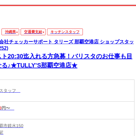
沖縄県
交通費支給
キッチンスタッフ
会社チェッカーサポート タリーズ 那覇空港店 ショップスタッ
252)
スト20:30迄入れる方急募！バリスタのお仕事も目
る♪★TULLY’S那覇空港店★
ンスタッフ
0
円〜
覇市鏡水150
駅