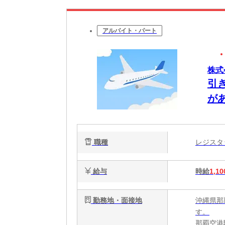
アルバイト・パート
株式
引
が
職種
レジス
給与
時給
1,10
勤務地・面接地
沖縄県那
す。
那覇空港