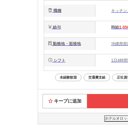
職種
キッチ
給与
時給
1,05
勤務地・面接地
沖縄県那覇
シフト
1日4時間
未経験歓迎
交通費支給
正社員
キープに追加
ホテルオロッ