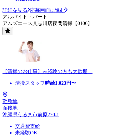
詳細を見る
応募画面に進む
アルバイト・パート
アムズエース具志川店夜間清掃【0106】
【清掃のお仕事】未経験の方も大歓迎！
清掃スタッフ
時給
1,023
円〜
勤務地
面接地
沖縄県うるま市前原270-1
交通費支給
未経験OK