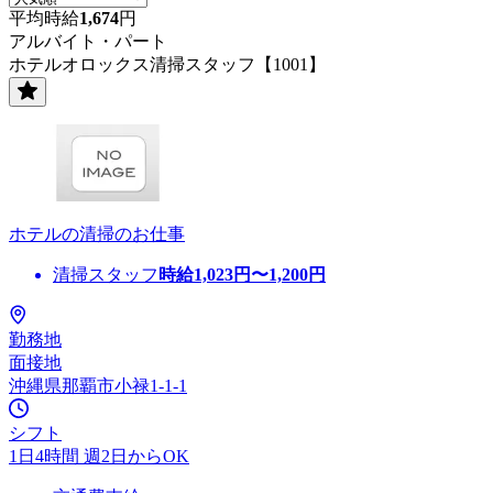
平均時給
1,674
円
アルバイト・パート
ホテルオロックス清掃スタッフ【1001】
ホテルの清掃のお仕事
清掃スタッフ
時給
1,023
円〜
1,200
円
勤務地
面接地
沖縄県那覇市小禄1-1-1
シフト
1日4時間 週2日からOK