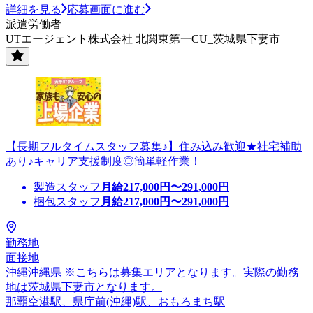
詳細を見る
応募画面に進む
派遣労働者
UTエージェント株式会社 北関東第一CU_茨城県下妻市
【長期フルタイムスタッフ募集♪】住み込み歓迎★社宅補助
あり♪キャリア支援制度◎簡単軽作業！
製造スタッフ
月給
217,000
円〜
291,000
円
梱包スタッフ
月給
217,000
円〜
291,000
円
勤務地
面接地
沖縄沖縄県 ※こちらは募集エリアとなります。実際の勤務
地は茨城県下妻市となります。
那覇空港駅、県庁前(沖縄)駅、おもろまち駅