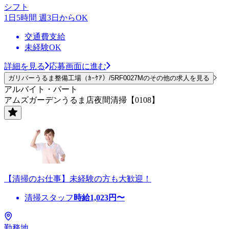
シフト
1日5時間 週3日からOK
交通費支給
未経験OK
詳細を見る
応募画面に進む
ガリバーうるま整備工場（ｶｰｹｱ）/5RF0027Mのその他の求人を見る
アルバイト・パート
アムズガーデンうるま店夜間清掃【0108】
【清掃のお仕事】未経験の方も大歓迎！
清掃スタッフ
時給
1,023
円〜
勤務地