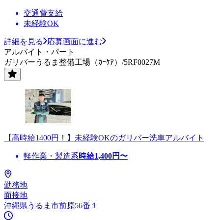
交通費支給
未経験OK
詳細を見る
応募画面に進む
アルバイト・パート
ガリバーうるま整備工場（ｶｰｹｱ）/5RF0027M
【高時給1400円！】未経験OKのガリバー洗車アルバイト
軽作業・製造系
時給
1,400
円〜
勤務地
面接地
沖縄県うるま市前原56番１