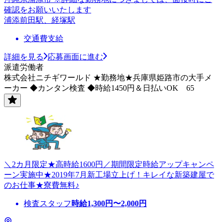
確認をお願いいたします
浦添前田駅、経塚駅
交通費支給
詳細を見る
応募画面に進む
派遣労働者
株式会社ニチギワールド ★勤務地★兵庫県姫路市の大手メ
ーカー ◆カンタン検査 ◆時給1450円＆日払いOK 65
＼2カ月限定★高時給1600円／期間限定時給アップキャンペ
ーン実施中★2019年7月新工場立上げ！キレイな新築建屋で
のお仕事★寮費無料♪
検査スタッフ
時給
1,300
円〜
2,000
円