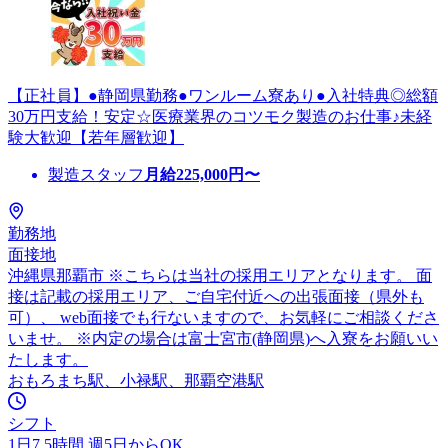
【正社員】●静岡県勤務●ワンルーム寮あり●入社特典◎総額
30万円支給！安定☆医療業界のコツモク製造のお仕事♪未経
験大歓迎【若年層歓迎】
製造スタッフ
月給
225,000
円〜
勤務地
面接地
沖縄県那覇市 ※こちらは当社の採用エリアとなります。 面
接は記載の採用エリア、ご自宅付近への出張面接（県外も
可）、 web面接でも行ないますので、お気軽にご相談くださ
いませ。 ※内定の場合は富士宮市(静岡県)へ入寮をお願いい
たします。
おもろまち駅、小禄駅、那覇空港駅
シフト
1日7.5時間 週5日からOK