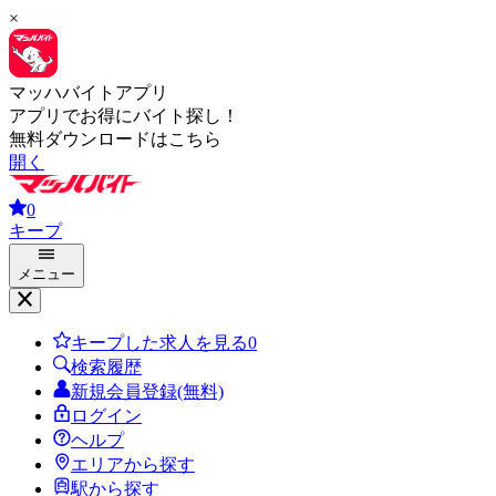
×
マッハバイトアプリ
アプリでお得にバイト探し！
無料ダウンロードはこちら
開く
0
キープ
メニュー
キープした求人を見る
0
検索履歴
新規会員登録(無料)
ログイン
ヘルプ
エリアから探す
駅から探す