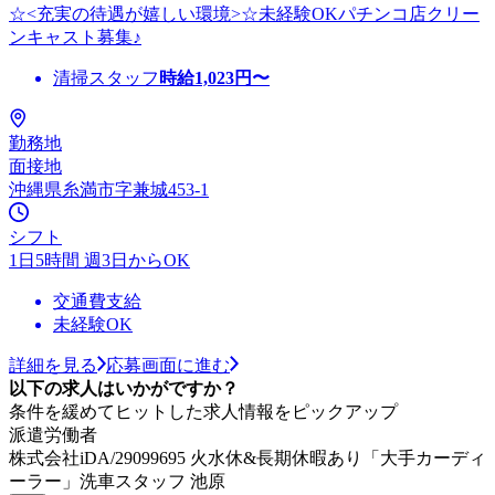
☆<充実の待遇が嬉しい環境>☆未経験OKパチンコ店クリー
ンキャスト募集♪
清掃スタッフ
時給
1,023
円〜
勤務地
面接地
沖縄県糸満市字兼城453-1
シフト
1日5時間 週3日からOK
交通費支給
未経験OK
詳細を見る
応募画面に進む
以下の求人はいかがですか？
条件を緩めてヒットした求人情報をピックアップ
派遣労働者
株式会社iDA/29099695 火水休&長期休暇あり「大手カーディ
ーラー」洗車スタッフ 池原