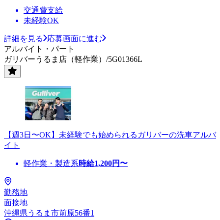
交通費支給
未経験OK
詳細を見る
応募画面に進む
アルバイト・パート
ガリバーうるま店（軽作業）/5G01366L
【週3日〜OK】未経験でも始められるガリバーの洗車アルバ
イト
軽作業・製造系
時給
1,200
円〜
勤務地
面接地
沖縄県うるま市前原56番1