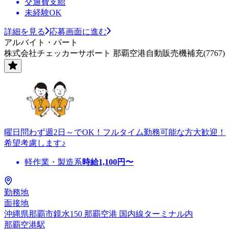
交通費支給
未経験OK
詳細を見る
応募画面に進む
アルバイト・パート
株式会社チェッカーサポート 那覇空港自動販売機補充(7767)
曜日問わず週2日～でOK！フルタイム勤務可能な方大歓迎！
希望考慮します♪
軽作業・製造系
時給
1,100
円〜
勤務地
面接地
沖縄県那覇市鏡水150 那覇空港 国内線ターミナル内
那覇空港駅