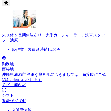
火水休＆長期休暇あり「大手カーディーラー」洗車スタッ
フ 池原
軽作業・製造系
時給
1,200
円
勤務地
面接地
沖縄県浦添市 詳細な勤務地につきましては、面接時にご確
認をお願いいたします
てだこ浦西駅
シフト
週4日からOK
交通費支給