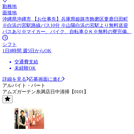
勤務地
面接地
沖縄県沖縄市 【お仕事先】兵庫県姫路市飾磨区妻鹿日田町
※白浜の宮駅路線バス10分 ※山陽白浜の宮駅より無料送迎
バスあり※マイカー、バイク、自転車ＯＫ※無料の寮完備。
シフト
1日8時間 週5日からOK
交通費支給
未経験OK
詳細を見る
応募画面に進む
アルバイト・パート
アムズガーテン糸満店日中清掃【0101】