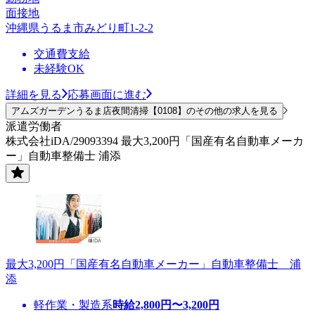
面接地
沖縄県うるま市みどり町1-2-2
交通費支給
未経験OK
詳細を見る
応募画面に進む
アムズガーデンうるま店夜間清掃【0108】のその他の求人を見る
派遣労働者
株式会社iDA/29093394 最大3,200円「国産有名自動車メーカ
ー」自動車整備士 浦添
最大3,200円「国産有名自動車メーカー」自動車整備士 浦
添
軽作業・製造系
時給
2,800
円〜
3,200
円