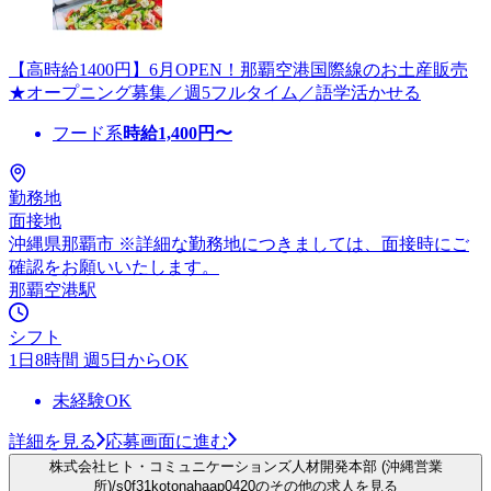
【高時給1400円】6月OPEN！那覇空港国際線のお土産販売
★オープニング募集／週5フルタイム／語学活かせる
フード系
時給
1,400
円〜
勤務地
面接地
沖縄県那覇市 ※詳細な勤務地につきましては、面接時にご
確認をお願いいたします。
那覇空港駅
シフト
1日8時間 週5日からOK
未経験OK
詳細を見る
応募画面に進む
株式会社ヒト・コミュニケーションズ人材開発本部 (沖縄営業
所)/s0f31kotonahaap0420のその他の求人を見る