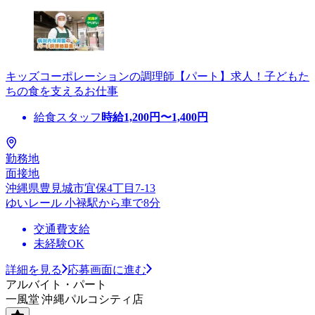
キッズコーポレーションの調理師【パート】求人！子どもた
ちの食を支えるお仕事
給食スタッフ
時給
1,200
円〜
1,400
円
勤務地
面接地
沖縄県豊見城市宜保4丁目7-13
ゆいレール 小禄駅から車で8分
交通費支給
未経験OK
詳細を見る
応募画面に進む
アルバイト・パート
一風堂 沖縄パルコシティ店