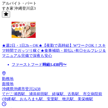
アルバイト・パート
すき家 沖縄登川店3
★週2日・1日2h～OK★【夜勤で高時給】WワークOK！スキ
マ時間でガッツリ稼ぐ★食事補助・前払い有◎セルフレジ＆
マニュアル完備で深夜も安心
ファーストフード
時給
1,438
円〜
勤務地
面接地
沖縄県沖縄市登川2438
てだこ浦西駅、浦添前田駅、経塚駅、古島駅、市立病院前
(沖縄)駅、おもろまち駅、安里駅、牧志駅、美栄橋駅