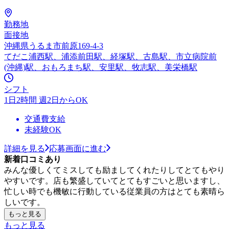
勤務地
面接地
沖縄県うるま市前原169-4-3
てだこ浦西駅、浦添前田駅、経塚駅、古島駅、市立病院前
(沖縄)駅、おもろまち駅、安里駅、牧志駅、美栄橋駅
シフト
1日2時間 週2日からOK
交通費支給
未経験OK
詳細を見る
応募画面に進む
新着口コミあり
みんな優しくてミスしても励ましてくれたりしてとてもやり
やすいです。店も繁盛していてとてもすごいと思いますし、
忙しい時でも機敏に行動している従業員の方はとても素晴ら
しいです。
もっと見る
もっと見る