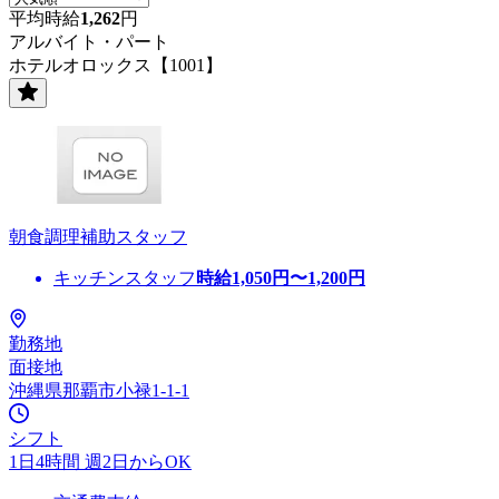
平均時給
1,262
円
アルバイト・パート
ホテルオロックス【1001】
朝食調理補助スタッフ
キッチンスタッフ
時給
1,050
円〜
1,200
円
勤務地
面接地
沖縄県那覇市小禄1-1-1
シフト
1日4時間 週2日からOK