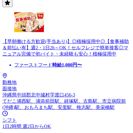
【早朝働ける方歓迎(手当あり)】◎積極採用中◎【食事補助
＆前払い有】週2・1日2h～OK！セルフレジで簡単接客◎マ
ニュアル完備で初バイト・未経験も安心！積極採用中
ファーストフード
時給
1,080
円〜
勤務地
面接地
沖縄県中頭郡北中城村字渡口456-3
てだこ浦西駅、浦添前田駅、経塚駅、古島駅、市立病院前
(沖縄)駅、おもろまち駅、安里駅、牧志駅、美栄橋駅
シフト
1日2時間 週2日からOK