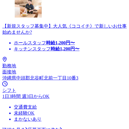
【新規スタッフ募集中】大人気《ココイチ》で新しいお仕事
始めませんか?
ホールスタッフ
時給
1,200
円〜
キッチンスタッフ
時給
1,200
円〜
勤務地
面接地
沖縄県中頭郡北谷町北前一丁目10番3
シフト
1日3時間 週3日からOK
交通費支給
未経験OK
まかないあり