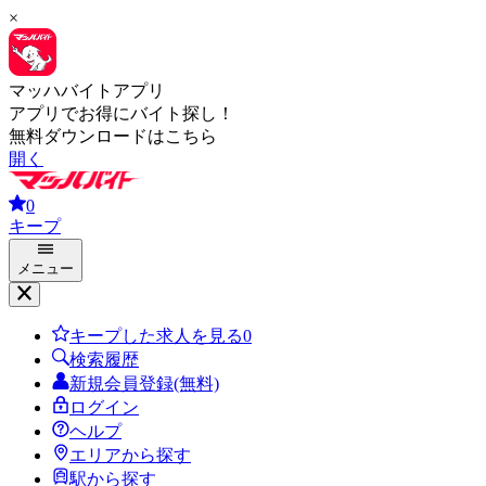
×
マッハバイトアプリ
アプリでお得にバイト探し！
無料ダウンロードはこちら
開く
0
キープ
メニュー
キープした求人を見る
0
検索履歴
新規会員登録(無料)
ログイン
ヘルプ
エリアから探す
駅から探す