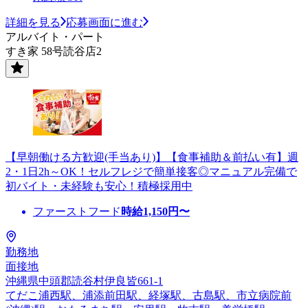
詳細を見る
応募画面に進む
アルバイト・パート
すき家 58号読谷店2
【早朝働ける方歓迎(手当あり)】【食事補助＆前払い有】週
2・1日2h～OK！セルフレジで簡単接客◎マニュアル完備で
初バイト・未経験も安心！積極採用中
ファーストフード
時給
1,150
円〜
勤務地
面接地
沖縄県中頭郡読谷村伊良皆661-1
てだこ浦西駅、浦添前田駅、経塚駅、古島駅、市立病院前