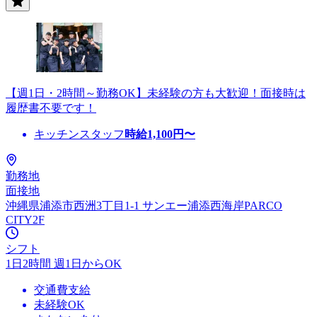
【週1日・2時間～勤務OK】未経験の方も大歓迎！面接時は
履歴書不要です！
キッチンスタッフ
時給
1,100
円〜
勤務地
面接地
沖縄県浦添市西洲3丁目1-1 サンエー浦添西海岸PARCO
CITY2F
シフト
1日2時間 週1日からOK
交通費支給
未経験OK