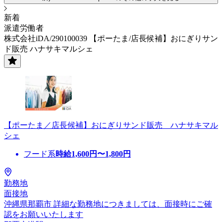
新着
派遣労働者
株式会社iDA/290100039 【ポーたま/店長候補】おにぎりサン
ド販売 ハナサキマルシェ
【ポーたま／店長候補】おにぎりサンド販売 ハナサキマル
シェ
フード系
時給
1,600
円〜
1,800
円
勤務地
面接地
沖縄県那覇市 詳細な勤務地につきましては、面接時にご確
認をお願いいたします