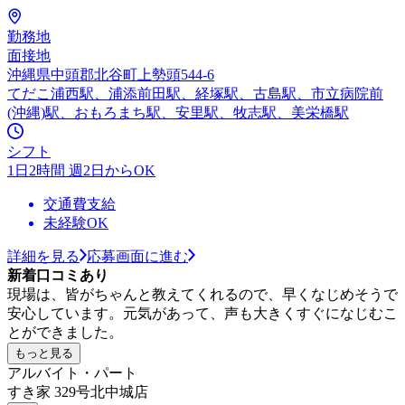
勤務地
面接地
沖縄県中頭郡北谷町上勢頭544-6
てだこ浦西駅、浦添前田駅、経塚駅、古島駅、市立病院前
(沖縄)駅、おもろまち駅、安里駅、牧志駅、美栄橋駅
シフト
1日2時間 週2日からOK
交通費支給
未経験OK
詳細を見る
応募画面に進む
新着口コミあり
現場は、皆がちゃんと教えてくれるので、早くなじめそうで
安心しています。元気があって、声も大きくすぐになじむこ
とができました。
もっと見る
アルバイト・パート
すき家 329号北中城店