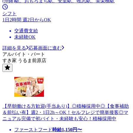
(沖縄)駅、おもろまち駅、安里駅、牧志駅、美栄橋駅
シフト
1日2時間 週2日からOK
交通費支給
未経験OK
詳細を見る
応募画面に進む
アルバイト・パート
すき家 うるま前原店
【早朝働ける方歓迎(手当あり)】◎積極採用中◎【食事補助
＆前払い有】週2・1日2h～OK！セルフレジで簡単接客◎マ
ニュアル完備で初バイト・未経験も安心！積極採用中
ファーストフード
時給
1,150
円〜