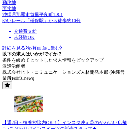
勤務地
面接地
沖縄県那覇市首里平良町1-8-1
ゆいレール「儀保駅」から徒歩約10分
交通費支給
未経験OK
詳細を見る
応募画面に進む
以下の求人はいかがですか？
条件を緩めてヒットした求人情報をピックアップ
派遣労働者
株式会社ヒト・コミュニケーションズ人材開発本部 (沖縄営
業所)/s0f31newq
【週2日～扶養控除内OK！】インスタ映え◎のかわいい店舗
も♪こだわりパインスイーツの販売スタッフ★