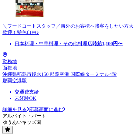
＼フードコートスタッフ／海外のお客様へ接客をしたい方大
歓迎！髪色自由♪
日本料理・中華料理・その他料理店
時給
1,100
円〜
勤務地
面接地
沖縄県那覇市鏡水150 那覇空港 国際線ターミナル4階
那覇空港駅
交通費支給
未経験OK
詳細を見る
応募画面に進む
アルバイト・パート
ゆうあいキッズ園