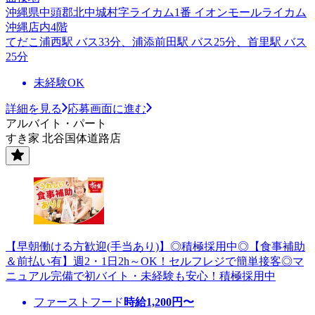
沖縄県中頭郡北中城村字ライカム1番 イオンモールライカム
沖縄店内4階
てだこ浦西駅 バス33分、浦添前田駅 バス25分、首里駅 バス
25分
未経験OK
詳細を見る
応募画面に進む
アルバイト・パート
すき家 北谷国体道路店
【早朝働ける方歓迎(手当あり)】◎積極採用中◎【食事補助
＆前払い有】週2・1日2h～OK！セルフレジで簡単接客◎マ
ニュアル完備で初バイト・未経験も安心！積極採用中
ファーストフード
時給
1,200
円〜