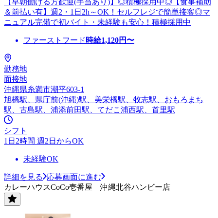
【早朝働ける方歓迎(手当あり)】◎積極採用中◎【食事補助
＆前払い有】週2・1日2h～OK！セルフレジで簡単接客◎マ
ニュアル完備で初バイト・未経験も安心！積極採用中
ファーストフード
時給
1,120
円〜
勤務地
面接地
沖縄県糸満市潮平603-1
旭橋駅、県庁前(沖縄)駅、美栄橋駅、牧志駅、おもろまち
駅、古島駅、浦添前田駅、てだこ浦西駅、首里駅
シフト
1日2時間 週2日からOK
未経験OK
詳細を見る
応募画面に進む
カレーハウスCoCo壱番屋 沖縄北谷ハンビー店