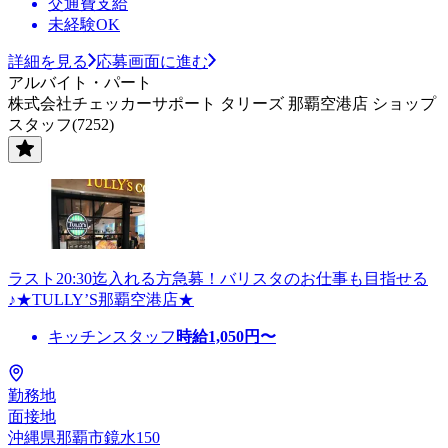
交通費支給
未経験OK
詳細を見る
応募画面に進む
アルバイト・パート
株式会社チェッカーサポート タリーズ 那覇空港店 ショップ
スタッフ(7252)
ラスト20:30迄入れる方急募！バリスタのお仕事も目指せる
♪★TULLY’S那覇空港店★
キッチンスタッフ
時給
1,050
円〜
勤務地
面接地
沖縄県那覇市鏡水150