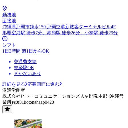
勤務地
面接地
沖縄県那覇市鏡水150 那覇空港新旅客ターミナルビル4F
那覇空港駅 徒歩7分、赤嶺駅 徒歩26分、小禄駅 徒歩29分
シフト
1日3時間 週1日からOK
交通費支給
未経験OK
まかないあり
詳細を見る
応募画面に進む
派遣労働者
株式会社ヒト・コミュニケーションズ人材開発本部 (沖縄営
業所)/s0f31kotonahaap0420