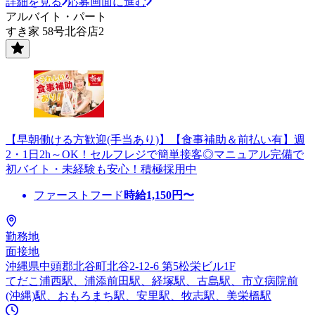
詳細を見る
応募画面に進む
アルバイト・パート
すき家 58号北谷店2
【早朝働ける方歓迎(手当あり)】【食事補助＆前払い有】週
2・1日2h～OK！セルフレジで簡単接客◎マニュアル完備で
初バイト・未経験も安心！積極採用中
ファーストフード
時給
1,150
円〜
勤務地
面接地
沖縄県中頭郡北谷町北谷2-12-6 第5松栄ビル1F
てだこ浦西駅、浦添前田駅、経塚駅、古島駅、市立病院前
(沖縄)駅、おもろまち駅、安里駅、牧志駅、美栄橋駅