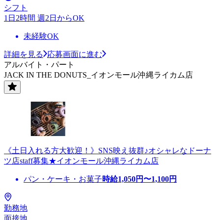
シフト
1日2時間 週2日からOK
未経験OK
詳細を見る
応募画面に進む
アルバイト・パート
JACK IN THE DONUTS_イオンモール沖縄ライカム店
《土日入れる方大歓迎！》SNS映え抜群♪オシャレなドーナ
ツ店staff募集★イオンモール沖縄ライカム店
パン・ケーキ・お菓子
時給
1,050
円〜
1,100
円
勤務地
面接地