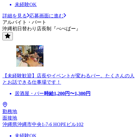
未経験OK
詳細を見る
応募画面に進む
アルバイト・パート
沖縄初日替わり店長制『べべばー』
【未経験歓迎】店長やイベントが変わるバー。たくさんの人
とお話できる仕事場です！
居酒屋・バー
時給
1,200
円〜
1,300
円
勤務地
面接地
沖縄県沖縄市中央1-7-6 HOPEビル102
未経験OK