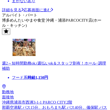
まかないあり
詳細を見る
応募画面に進む
アルバイト・パート
博多めんたいやまや食堂 沖縄・浦添PARCOCITY店(ホー
ル・キッチン)
週2～短時間勤務ok♪週払いok＆スタッフ割有！ホール･調理
補助
フード系
時給
1,150
円
勤務地
面接地
沖縄県浦添市西洲3-1-1 PARCO CITY2階
那覇空港駅 バス15分、おもろまち駅 バス40分、儀保駅 バス