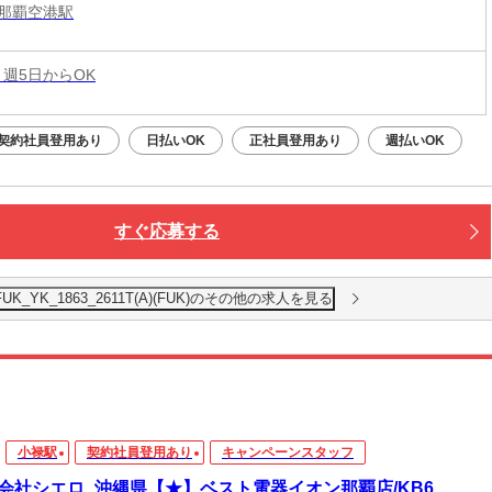
那覇空港駅
 週5日からOK
契約社員登用あり
日払いOK
正社員登用あり
週払いOK
すぐ応募する
_YK_1863_2611T(A)(FUK)のその他の求人を見る
小禄駅
契約社員登用あり
キャンペーンスタッフ
会社シエロ_沖縄県【★】ベスト電器イオン那覇店/KB6