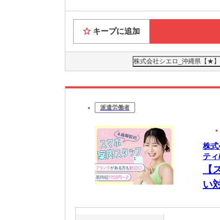
キープに追加
株式会社シエロ_沖縄県【★】
派遣労働者
株式
ティ/
【
い