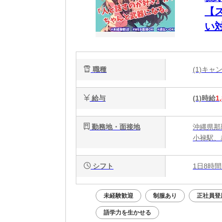
【
い
職種
(1)キ
給与
(1)時給
1
勤務地・面接地
沖縄県那
小禄駅、
シフト
1日8時間
未経験歓迎
制服あり
正社員登
語学力を生かせる