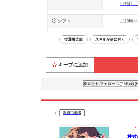
小禄駅、
シフト
1日8時間
交通費支給
スキルが身に付く
キープに追加
株式会社フェローズ(YM経験)FUK
派遣労働者
株式