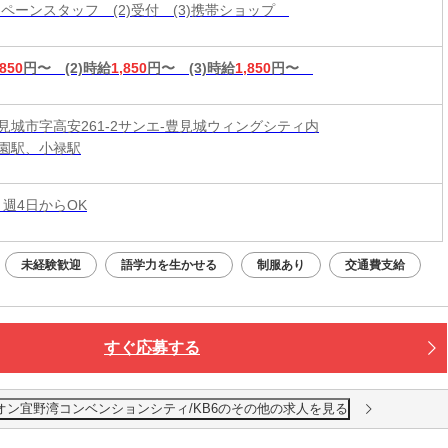
ャンペーンスタッフ (2)受付 (3)携帯ショップ
,850
円〜
(2)時給
1,850
円〜
(3)時給
1,850
円〜
見城市字高安261-2サンエ-豊見城ウィングシティ内
園駅、小禄駅
 週4日からOK
未経験歓迎
語学力を生かせる
制服あり
交通費支給
すぐ応募する
オン宜野湾コンベンションシティ/KB6のその他の求人を見る