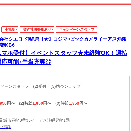
小禄駅
契約社員登用あり
キャンペーンスタッフ
会社シエロ_沖縄県【★】コジマ×ビックカメライーアス沖縄
店/KB6
スマホ受付】イベントスタッフ★未経験OK！週払
対応可能♪手当充実◎
ャンペーンスタッフ (2)受付 (3)携帯ショップ
,850
円〜
(2)時給
1,850
円〜
(3)時給
1,850
円〜
見城市豊崎3番35イーアス沖縄豊崎1階
小禄駅