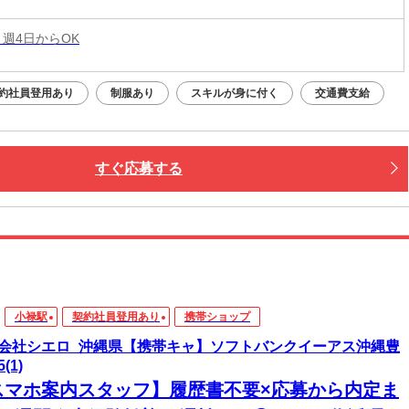
 週4日からOK
約社員登用あり
制服あり
スキルが身に付く
交通費支給
すぐ応募する
小禄駅
契約社員登用あり
携帯ショップ
会社シエロ_沖縄県【携帯キャ】ソフトバンクイーアス沖縄豊
(1)
スマホ案内スタッフ】履歴書不要×応募から内定ま