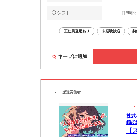
シフト
1日8時間
正社員登用あり
未経験歓迎
契
キープに追加
派遣労働者
株式
崎/C5
【