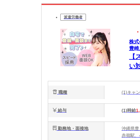
派遣労働者
株式
豊崎
【
い
職種
(1)キ
給与
(1)時給
1
勤務地・面接地
沖縄県豊
赤嶺駅、