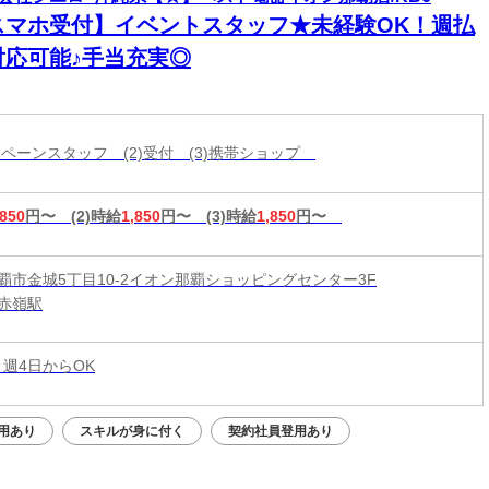
スマホ受付】イベントスタッフ★未経験OK！週払
対応可能♪手当充実◎
ャンペーンスタッフ (2)受付 (3)携帯ショップ
,850
円〜
(2)時給
1,850
円〜
(3)時給
1,850
円〜
覇市金城5丁目10-2イオン那覇ショッピングセンター3F
赤嶺駅
 週4日からOK
用あり
スキルが身に付く
契約社員登用あり