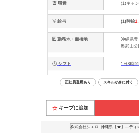
職種
(1)キ
給与
(1)時給
1
勤務地・面接地
沖縄県豊
奥武山公
シフト
1日8時間
正社員登用あり
スキルが身に付く
キープに追加
株式会社シエロ_沖縄県【★】エディ