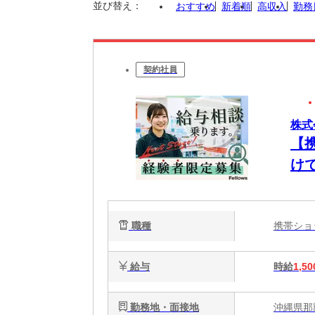
並び替え：
おすすめ
新着順
高収入
勤務
契約社員
株式会
【
け
職種
携帯シ
給与
時給
1,50
勤務地・面接地
沖縄県那覇