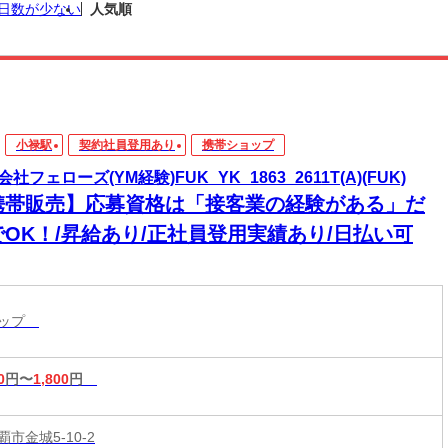
日数が少ない
人気順
小禄駅
契約社員登用あり
携帯ショップ
社フェローズ(YM経験)FUK_YK_1863_2611T(A)(FUK)
携帯販売】応募資格は「接客業の経験がある」だ
でOK！/昇給あり/正社員登用実績あり/日払い可
ョップ
0
円〜
1,800
円
市金城5-10-2