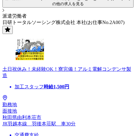
の他の求人を見る
派遣労働者
日研トータルソーシング株式会社 本社(お仕事No.2A007)
土日祝休み！未経験OK！寮完備！アルミ電解コンデンサ製
造
加工スタッフ
時給
1,500
円
勤務地
面接地
秋田県由利本荘市
JR羽越本線 羽後本荘駅 車30分
交通費支給