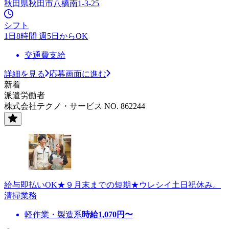
秋田県秋田市八橋南1-3-25
シフト
1日8時間 週5日からOK
交通費支給
詳細を見る
応募画面に進む
新着
派遣労働者
株式会社テクノ・サービス NO. 862244
給与即払いOK★９月末までの短期★ウレシイ土日祝休み。
清掃業務
軽作業・製造系
時給
1,070
円〜