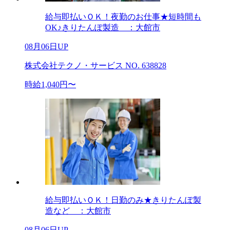
給与即払いＯＫ！夜勤のお仕事★短時間も
OK♪きりたんぽ製造 ：大館市
08月06日UP
株式会社テクノ・サービス NO. 638828
時給1,040円〜
給与即払いＯＫ！日勤のみ★きりたんぽ製
造など ：大館市
08月06日UP