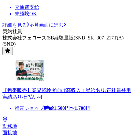
交通費支給
未経験OK
詳細を見る
応募画面に進む
契約社員
株式会社フェローズ(SB経験量販)SND_SK_307_217T(A)
(SND)
【携帯販売】業界経験者向け高収入！昇給あり/正社員登用
実績あり/日払い可
携帯ショップ
時給
1,500
円〜
1,700
円
勤務地
面接地