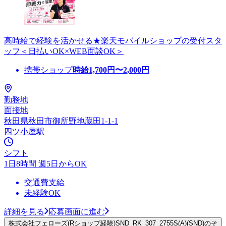
高時給で経験を活かせる★楽天モバイルショップの受付スタ
ッフ＜日払いOK×WEB面談OK＞
携帯ショップ
時給
1,700
円〜
2,000
円
勤務地
面接地
秋田県秋田市御所野地蔵田1-1-1
四ツ小屋駅
シフト
1日8時間 週5日からOK
交通費支給
未経験OK
詳細を見る
応募画面に進む
株式会社フェローズ(Rショップ経験)SND_RK_307_2755S(A)(SND)のそ