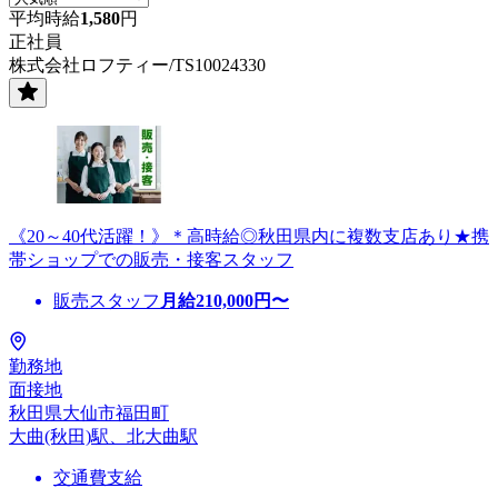
平均時給
1,580
円
正社員
株式会社ロフティー/TS10024330
《20～40代活躍！》＊高時給◎秋田県内に複数支店あり★携
帯ショップでの販売・接客スタッフ
販売スタッフ
月給
210,000
円〜
勤務地
面接地
秋田県大仙市福田町
大曲(秋田)駅、北大曲駅
交通費支給