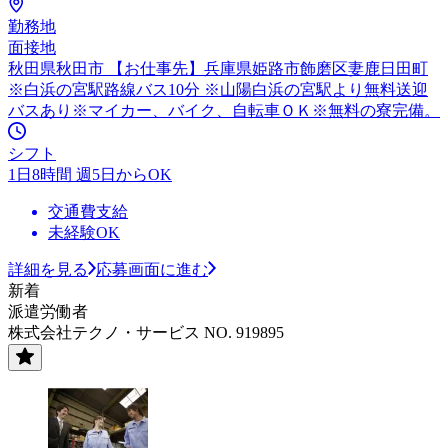
勤務地
面接地
秋田県秋田市 【お仕事先】兵庫県姫路市飾磨区妻鹿日田町
※白浜の宮駅路線バス10分 ※山陽白浜の宮駅より無料送迎
バスあり※マイカー、バイク、自転車ＯＫ※無料の寮完備。
シフト
1日8時間 週5日からOK
交通費支給
未経験OK
詳細を見る
応募画面に進む
新着
派遣労働者
株式会社テクノ・サービス NO. 919895