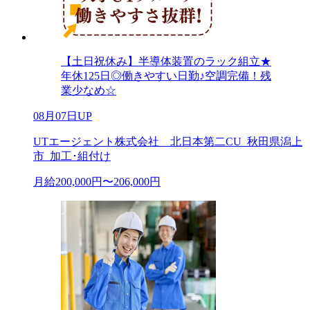
【土日祝休み】半導体装置のラック組立★
年休125日◎働きやすい日勤♪空調完備！残
業少なめ☆
08月07日UP
UTエージェント株式会社 北日本第二CU_秋田県潟上
市_加工･組付け
月給200,000円〜206,000円