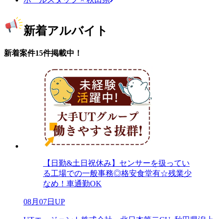
新着アルバイト
新着案件15件掲載中！
【日勤&土日祝休み】センサーを扱ってい
る工場での一般事務◎格安食堂有☆残業少
なめ！車通勤OK
08月07日UP