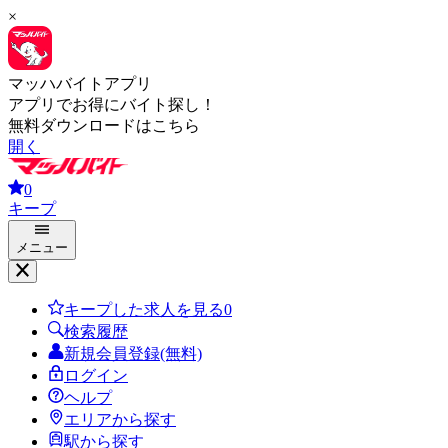
×
マッハバイトアプリ
アプリでお得にバイト探し！
無料ダウンロードはこちら
開く
0
キープ
メニュー
キープした求人を見る
0
検索履歴
新規会員登録(無料)
ログイン
ヘルプ
エリアから探す
駅から探す