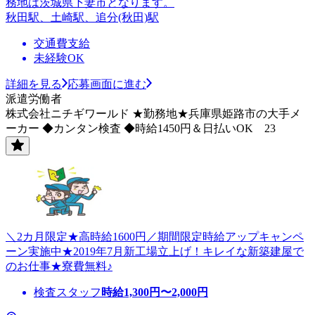
務地は茨城県下妻市となります。
秋田駅、土崎駅、追分(秋田)駅
交通費支給
未経験OK
詳細を見る
応募画面に進む
派遣労働者
株式会社ニチギワールド ★勤務地★兵庫県姫路市の大手メ
ーカー ◆カンタン検査 ◆時給1450円＆日払いOK 23
＼2カ月限定★高時給1600円／期間限定時給アップキャンペ
ーン実施中★2019年7月新工場立上げ！キレイな新築建屋で
のお仕事★寮費無料♪
検査スタッフ
時給
1,300
円〜
2,000
円