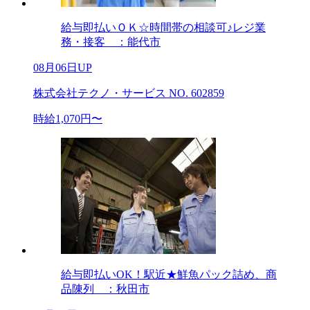
給与即払いＯＫ☆時間帯の相談可♪レジ業
務・接客 ：能代市
08月06日UP
株式会社テクノ・サービス NO. 602859
時給1,070円〜
給与即払いOK！駅近★鮮魚パック詰め、商
品陳列 ：秋田市