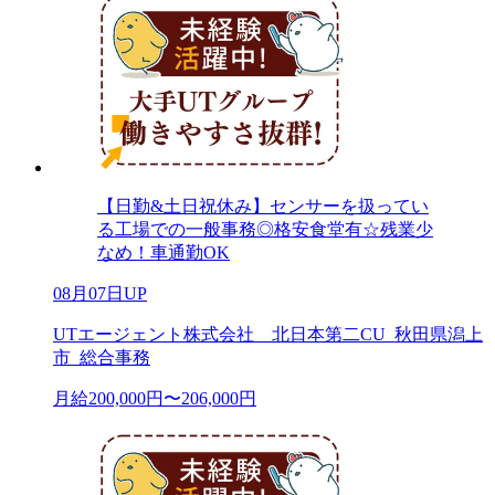
【日勤&土日祝休み】センサーを扱ってい
る工場での一般事務◎格安食堂有☆残業少
なめ！車通勤OK
08月07日UP
UTエージェント株式会社 北日本第二CU_秋田県潟上
市_総合事務
月給200,000円〜206,000円