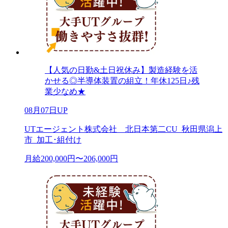
【人気の日勤&土日祝休み】製造経験を活
かせる◎半導体装置の組立！年休125日♪残
業少なめ★
08月07日UP
UTエージェント株式会社 北日本第二CU_秋田県潟上
市_加工･組付け
月給200,000円〜206,000円