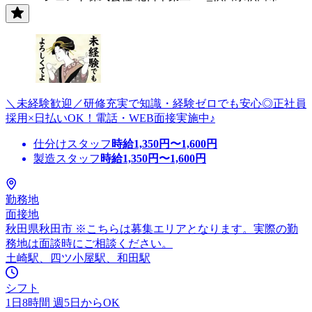
＼未経験歓迎／研修充実で知識・経験ゼロでも安心◎正社員
採用×日払いOK！電話・WEB面接実施中♪
仕分けスタッフ
時給
1,350
円〜
1,600
円
製造スタッフ
時給
1,350
円〜
1,600
円
勤務地
面接地
秋田県秋田市 ※こちらは募集エリアとなります。実際の勤
務地は面談時にご相談ください。
土崎駅、四ツ小屋駅、和田駅
シフト
1日8時間 週5日からOK