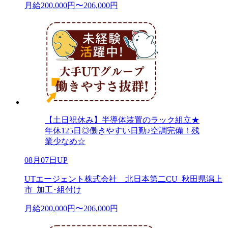
月給200,000円〜206,000円
【土日祝休み】半導体装置のラック組立★
年休125日◎働きやすい日勤♪空調完備！残
業少なめ☆
08月07日UP
UTエージェント株式会社 北日本第二CU_秋田県潟上
市_加工･組付け
月給200,000円〜206,000円