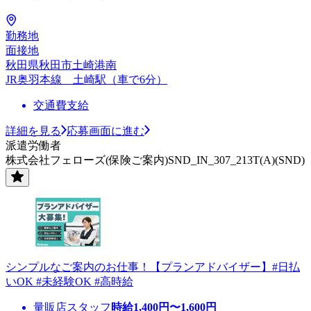
勤務地
面接地
秋田県秋田市土崎港南
JR奥羽本線 土崎駅（車で6分）
交通費支給
詳細を見る
応募画面に進む
派遣労働者
株式会社フェローズ(保険ご案内)SND_IN_307_213T(A)(SND)
シンプルなご案内のお仕事！【プランアドバイザー】#日払
いOK #未経験OK #高時給
量販店スタッフ
時給
1,400
円〜
1,600
円