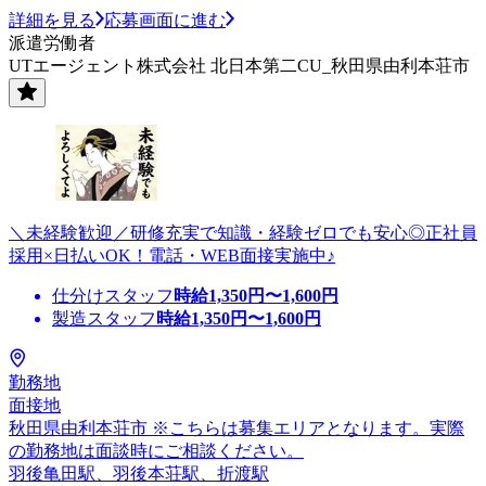
詳細を見る
応募画面に進む
派遣労働者
UTエージェント株式会社 北日本第二CU_秋田県由利本荘市
＼未経験歓迎／研修充実で知識・経験ゼロでも安心◎正社員
採用×日払いOK！電話・WEB面接実施中♪
仕分けスタッフ
時給
1,350
円〜
1,600
円
製造スタッフ
時給
1,350
円〜
1,600
円
勤務地
面接地
秋田県由利本荘市 ※こちらは募集エリアとなります。実際
の勤務地は面談時にご相談ください。
羽後亀田駅、羽後本荘駅、折渡駅