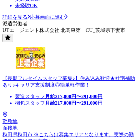
未経験OK
詳細を見る
応募画面に進む
派遣労働者
UTエージェント株式会社 北関東第一CU_茨城県下妻市
【長期フルタイムスタッフ募集♪】住み込み歓迎★社宅補助
あり♪キャリア支援制度◎簡単軽作業！
製造スタッフ
月給
217,000
円〜
291,000
円
梱包スタッフ
月給
217,000
円〜
291,000
円
勤務地
面接地
秋田県秋田市 ※こちらは募集エリアとなります。実際の勤