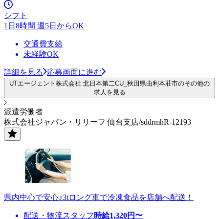
シフト
1日8時間 週5日からOK
交通費支給
未経験OK
詳細を見る
応募画面に進む
UTエージェント株式会社 北日本第二CU_秋田県由利本荘市のその他の
求人を見る
派遣労働者
株式会社ジャパン・リリーフ 仙台支店/sddrmhR-12193
県内中心で安心♪3tロング車で冷凍食品を店舗へ配送！
配送・物流スタッフ
時給
1,320
円〜