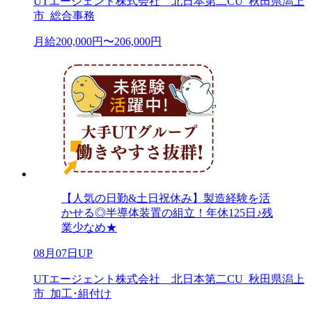
UTエージェント株式会社 北日本第二CU_秋田県潟上
市_総合事務
月給200,000円〜206,000円
【人気の日勤&土日祝休み】製造経験を活
かせる◎半導体装置の組立！年休125日♪残
業少なめ★
08月07日UP
UTエージェント株式会社 北日本第二CU_秋田県潟上
市_加工･組付け