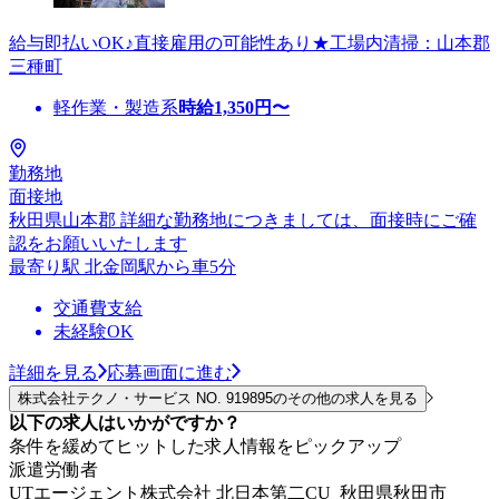
給与即払いOK♪直接雇用の可能性あり★工場内清掃：山本郡
三種町
軽作業・製造系
時給
1,350
円〜
勤務地
面接地
秋田県山本郡 詳細な勤務地につきましては、面接時にご確
認をお願いいたします
最寄り駅 北金岡駅から車5分
交通費支給
未経験OK
詳細を見る
応募画面に進む
株式会社テクノ・サービス NO. 919895のその他の求人を見る
以下の求人はいかがですか？
条件を緩めてヒットした求人情報をピックアップ
派遣労働者
UTエージェント株式会社 北日本第二CU_秋田県秋田市