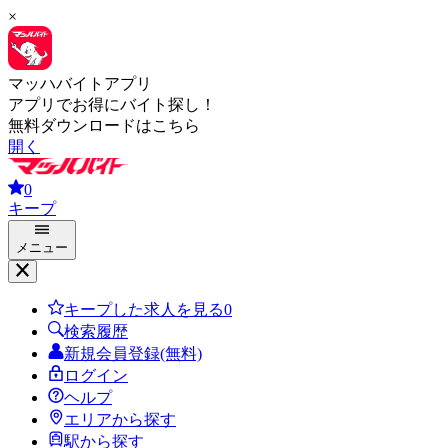
×
マッハバイトアプリ
アプリでお得にバイト探し！
無料ダウンロードはこちら
開く
0
キープ
メニュー
キープした求人を見る
0
検索履歴
新規会員登録(無料)
ログイン
ヘルプ
エリアから探す
駅から探す