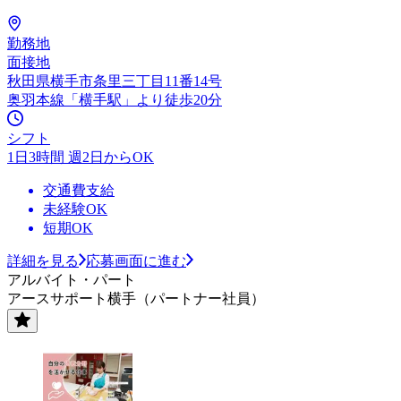
勤務地
面接地
秋田県横手市条里三丁目11番14号
奥羽本線「横手駅」より徒歩20分
シフト
1日3時間 週2日からOK
交通費支給
未経験OK
短期OK
詳細を見る
応募画面に進む
アルバイト・パート
アースサポート横手（パートナー社員）