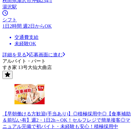
秋田県湯沢市沖鶴234-1
湯沢駅
シフト
1日2時間 週2日からOK
交通費支給
未経験OK
詳細を見る
応募画面に進む
アルバイト・パート
すき家 13号大仙大曲店
【早朝働ける方歓迎(手当あり)】◎積極採用中◎【食事補助
＆前払い有】週2・1日2h～OK！セルフレジで簡単接客◎マ
ニュアル完備で初バイト・未経験も安心！積極採用中