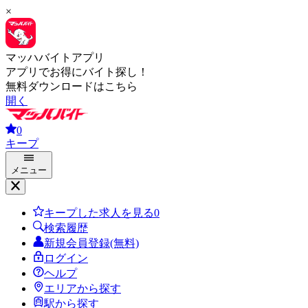
×
マッハバイトアプリ
アプリでお得にバイト探し！
無料ダウンロードはこちら
開く
0
キープ
メニュー
キープした求人を見る
0
検索履歴
新規会員登録(無料)
ログイン
ヘルプ
エリアから探す
駅から探す