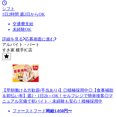
シフト
1日2時間 週2日からOK
交通費支給
未経験OK
詳細を見る
応募画面に進む
アルバイト・パート
すき家 横手IC店
【早朝働ける方歓迎(手当あり)】◎積極採用中◎【食事補助
＆前払い有】週2・1日2h～OK！セルフレジで簡単接客◎マ
ニュアル完備で初バイト・未経験も安心！積極採用中
ファーストフード
時給
1,050
円〜