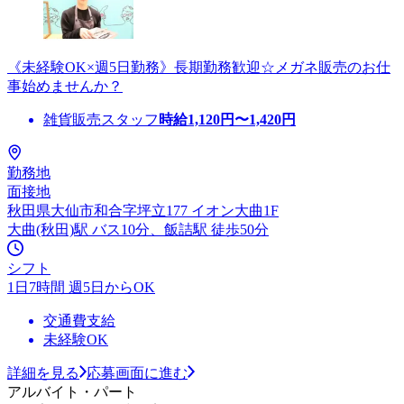
《未経験OK×週5日勤務》長期勤務歓迎☆メガネ販売のお仕
事始めませんか？
雑貨販売スタッフ
時給
1,120
円〜
1,420
円
勤務地
面接地
秋田県大仙市和合字坪立177 イオン大曲1F
大曲(秋田)駅 バス10分、飯詰駅 徒歩50分
シフト
1日7時間 週5日からOK
交通費支給
未経験OK
詳細を見る
応募画面に進む
アルバイト・パート