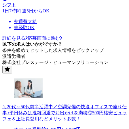
シフト
1日7時間 週5日からOK
交通費支給
未経験OK
詳細を見る
応募画面に進む
以下の求人はいかがですか？
条件を緩めてヒットした求人情報をピックアップ
派遣労働者
株式会社プレステージ・ヒューマンソリューション
＼20代～50代前半活躍中／空調完備の快適オフィスで座り仕
事♪平日休みは混雑回避でお出かけを満喫◎500円格安ビュッ
フェ＆正社員登用などメリット多数！