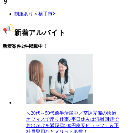
す
制服あり × 横手市
新着アルバイト
新着案件2件掲載中！
＼20代～50代前半活躍中／空調完備の快適
オフィスで座り仕事♪平日休みは混雑回避で
お出かけを満喫◎500円格安ビュッフェ＆正
社員登用などメリット多数！