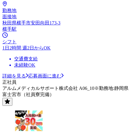
勤務地
面接地
秋田県横手市安田向田173-3
横手駅
シフト
1日2時間 週2日からOK
交通費支給
未経験OK
詳細を見る
応募画面に進む
正社員
アルムメディカルサポート株式会社 A06_10※勤務地:静岡県
富士宮市（社員寮完備）