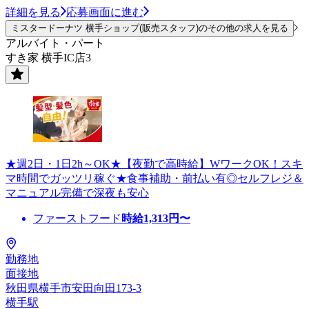
詳細を見る
応募画面に進む
ミスタードーナツ 横手ショップ(販売スタッフ)のその他の求人を見る
アルバイト・パート
すき家 横手IC店3
★週2日・1日2h～OK★【夜勤で高時給】WワークOK！スキ
マ時間でガッツリ稼ぐ★食事補助・前払い有◎セルフレジ＆
マニュアル完備で深夜も安心
ファーストフード
時給
1,313
円〜
勤務地
面接地
秋田県横手市安田向田173-3
横手駅