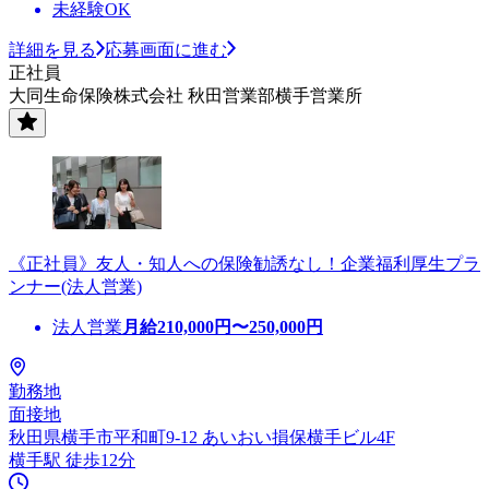
未経験OK
詳細を見る
応募画面に進む
正社員
大同生命保険株式会社 秋田営業部横手営業所
《正社員》友人・知人への保険勧誘なし！企業福利厚生プラ
ンナー(法人営業)
法人営業
月給
210,000
円〜
250,000
円
勤務地
面接地
秋田県横手市平和町9-12 あいおい損保横手ビル4F
横手駅 徒歩12分