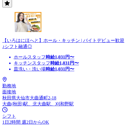
【いろはにほへと】ホール・キッチン | バイトデビュー歓迎
♪シフト融通◎
ホールスタッフ
時給
1,031
円〜
キッチンスタッフ
時給
1,031
円〜
皿洗い・洗い場
時給
1,031
円〜
勤務地
面接地
秋田県大仙市大曲通町2-18
大曲(秋田)駅、北大曲駅、刈和野駅
シフト
1日2時間 週2日からOK