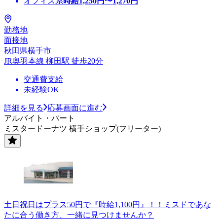
オフィス系
時給
1,250
円〜
1,270
円
勤務地
面接地
秋田県横手市
JR奥羽本線 柳田駅 徒歩20分
交通費支給
未経験OK
詳細を見る
応募画面に進む
アルバイト・パート
ミスタードーナツ 横手ショップ(フリーター)
土日祝日はプラス50円で『時給1,100円』！！ミスドであな
たに合う働き方、一緒に見つけませんか？