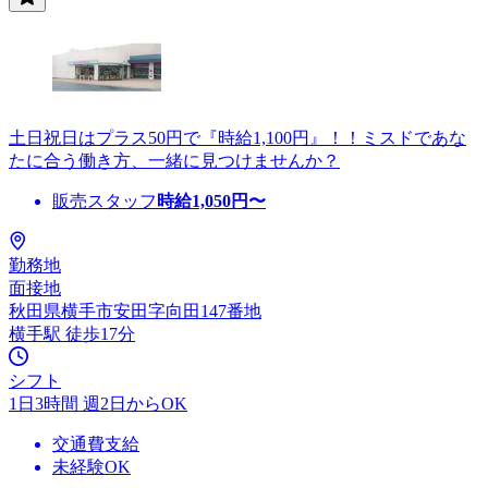
土日祝日はプラス50円で『時給1,100円』！！ミスドであな
たに合う働き方、一緒に見つけませんか？
販売スタッフ
時給
1,050
円〜
勤務地
面接地
秋田県横手市安田字向田147番地
横手駅 徒歩17分
シフト
1日3時間 週2日からOK
交通費支給
未経験OK