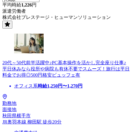
平均時給
1,226
円
派遣労働者
株式会社プレステージ・ヒューマンソリューション
20代～50代前半活躍中♪PC基本操作を活かし完全座り仕事♪
平日休みなら役所や病院も有休不要でスムーズ！旅行は平日
料金でお得◎500円格安ビュッフェ有
オフィス系
時給
1,250
円〜
1,270
円
勤務地
面接地
秋田県横手市
JR奥羽本線 柳田駅 徒歩20分