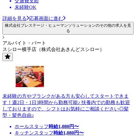
交通費支給
未経験OK
詳細を見る
応募画面に進む
株式会社プレステージ・ヒューマンソリューションのその他の求人を見
る
アルバイト・パート
スシロー横手店（株式会社あきんどスシロー）
未経験の方やブランクがある方も安心してスタートできま
す！週2日・1日3時間から勤務可能♪ 扶養内での勤務も歓迎
しておりますので、シフトはお気軽にご相談ください◎髪
型・髪色自由♪
ホールスタッフ
時給
1,080
円〜
キッチンスタッフ
時給
1,080
円〜