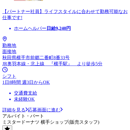
【パートナー社員】ライフスタイルに合わせて勤務可能なお
仕事です!
ホームヘルパー
日給
9,240
円
勤務地
面接地
秋田県横手市前郷二番町8番33号
JR奥羽本線・北上線 『横手駅』 より徒歩5分
シフト
1日8時間 週3日からOK
交通費支給
未経験OK
詳細を見る
応募画面に進む
アルバイト・パート
ミスタードーナツ 横手ショップ(販売スタッフ)