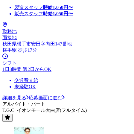
製造スタッフ
時給
1,050
円〜
販売スタッフ
時給
1,050
円〜
勤務地
面接地
秋田県横手市安田字向田147番地
横手駅 徒歩17分
シフト
1日3時間 週2日からOK
交通費支給
未経験OK
詳細を見る
応募画面に進む
アルバイト・パート
T.G.C. イオンモール大曲店(フルタイム)