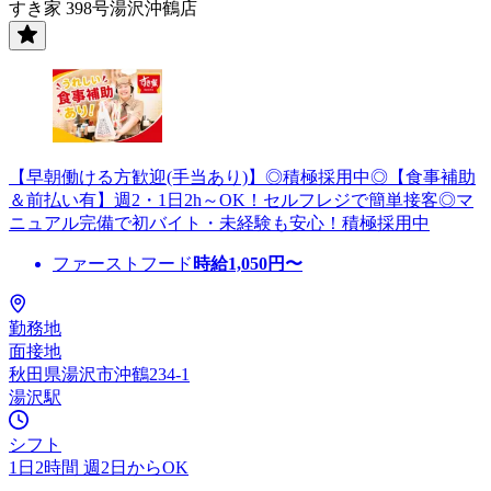
すき家 398号湯沢沖鶴店
【早朝働ける方歓迎(手当あり)】◎積極採用中◎【食事補助
＆前払い有】週2・1日2h～OK！セルフレジで簡単接客◎マ
ニュアル完備で初バイト・未経験も安心！積極採用中
ファーストフード
時給
1,050
円〜
勤務地
面接地
秋田県湯沢市沖鶴234-1
湯沢駅
シフト
1日2時間 週2日からOK