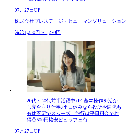
07月27日UP
株式会社プレステージ・ヒューマンソリューション
時給1,250円〜1,270円
20代～50代前半活躍中♪PC基本操作を活か
し完全座り仕事♪平日休みなら役所や病院も
有休不要でスムーズ！旅行は平日料金でお
得◎500円格安ビュッフェ有
07月27日UP