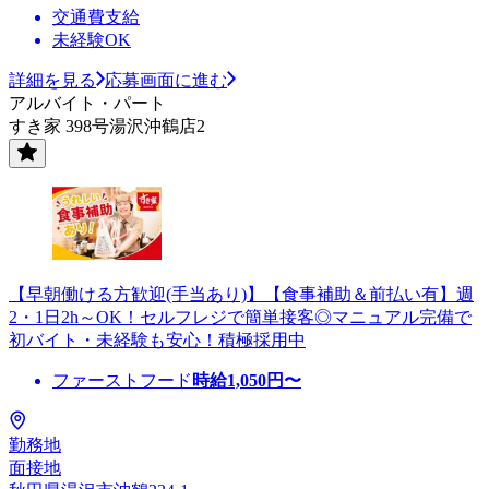
交通費支給
未経験OK
詳細を見る
応募画面に進む
アルバイト・パート
すき家 398号湯沢沖鶴店2
【早朝働ける方歓迎(手当あり)】【食事補助＆前払い有】週
2・1日2h～OK！セルフレジで簡単接客◎マニュアル完備で
初バイト・未経験も安心！積極採用中
ファーストフード
時給
1,050
円〜
勤務地
面接地