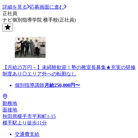
詳細を見る
応募画面に進む
正社員
ナビ個別指導学院 横手校(正社員)
【月給25万円～】未経験歓迎！塾の教室長募集★充実の研修
制度あり◎エリア外への転勤なし
個別指導講師
月給
250,000
円〜
勤務地
面接地
秋田県横手市平和町1-15
横手駅より徒歩11分
交通費支給