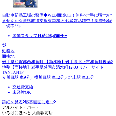
自動車部品工場の警備◆WEB面談OK！無料で”手に職”つけ
ませんか☆資格取得支援有◎20-30代多数活躍中！学歴/経験
一切不問♪
警備スタッフ
月給
208,450
円〜
勤務地
面接地
岩手県和賀郡西和賀町 【勤務地】岩手県北上市和賀町後藤2
地割【面接地】岩手県盛岡市清水町12-33 リバーサイド
TANTAN1F
立川目駅 車9分／横川目駅 車12分／北上駅 車31分
交通費支給
未経験OK
詳細を見る
応募画面に進む
アルバイト・パート
いろはにほへと 大曲駅前店