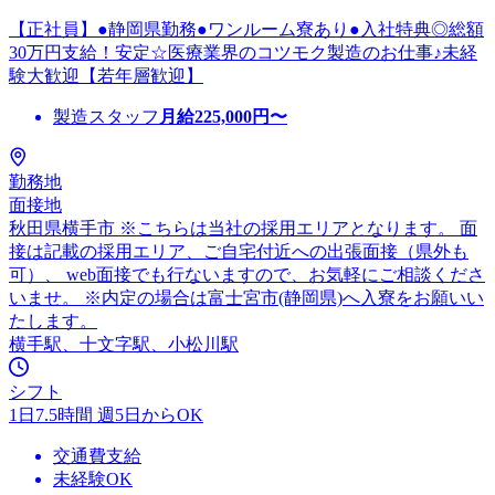
【正社員】●静岡県勤務●ワンルーム寮あり●入社特典◎総額
30万円支給！安定☆医療業界のコツモク製造のお仕事♪未経
験大歓迎【若年層歓迎】
製造スタッフ
月給
225,000
円〜
勤務地
面接地
秋田県横手市 ※こちらは当社の採用エリアとなります。 面
接は記載の採用エリア、ご自宅付近への出張面接（県外も
可）、 web面接でも行ないますので、お気軽にご相談くださ
いませ。 ※内定の場合は富士宮市(静岡県)へ入寮をお願いい
たします。
横手駅、十文字駅、小松川駅
シフト
1日7.5時間 週5日からOK
交通費支給
未経験OK