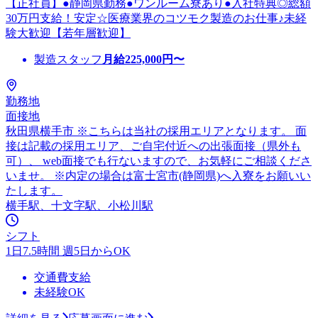
【正社員】●静岡県勤務●ワンルーム寮あり●入社特典◎総額
30万円支給！安定☆医療業界のコツモク製造のお仕事♪未経
験大歓迎【若年層歓迎】
製造スタッフ
月給
225,000
円〜
勤務地
面接地
秋田県横手市 ※こちらは当社の採用エリアとなります。 面
接は記載の採用エリア、ご自宅付近への出張面接（県外も
可）、 web面接でも行ないますので、お気軽にご相談くださ
いませ。 ※内定の場合は富士宮市(静岡県)へ入寮をお願いい
たします。
横手駅、十文字駅、小松川駅
シフト
1日7.5時間 週5日からOK
交通費支給
未経験OK