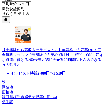
平均時給
1,736
円
業務委託契約
りらくる 横手店1
【未経験から高収入セラピストに】無資格でも応募OK！完
全無料レッスンで未経験でも安心♪週1日～1時間～OK！好き
な時間に働ける♪60分最大3510円★週20時間以上入店できる
方大歓迎♪
セラピスト
時給
2,088
円〜
3,510
円
勤務地
面接地
秋田県横手市婦気大堤字中田57-1
横手駅