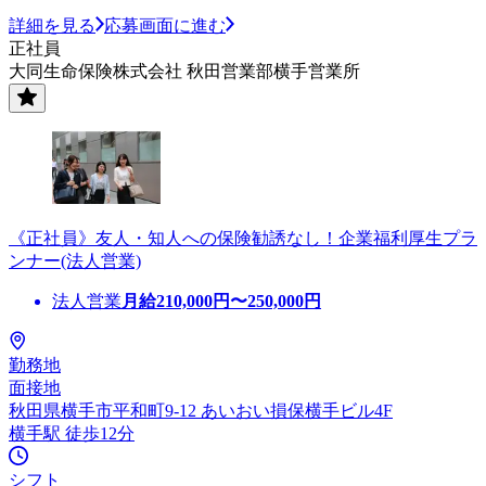
詳細を見る
応募画面に進む
正社員
大同生命保険株式会社 秋田営業部横手営業所
《正社員》友人・知人への保険勧誘なし！企業福利厚生プラ
ンナー(法人営業)
法人営業
月給
210,000
円〜
250,000
円
勤務地
面接地
秋田県横手市平和町9-12 あいおい損保横手ビル4F
横手駅 徒歩12分
シフト