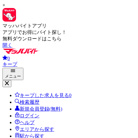
×
マッハバイトアプリ
アプリでお得にバイト探し！
無料ダウンロードはこちら
開く
0
キープ
メニュー
キープした求人を見る
0
検索履歴
新規会員登録(無料)
ログイン
ヘルプ
エリアから探す
駅から探す