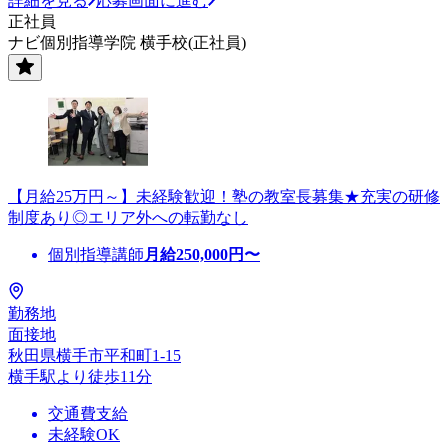
詳細を見る
応募画面に進む
正社員
ナビ個別指導学院 横手校(正社員)
【月給25万円～】未経験歓迎！塾の教室長募集★充実の研修
制度あり◎エリア外への転勤なし
個別指導講師
月給
250,000
円〜
勤務地
面接地
秋田県横手市平和町1-15
横手駅より徒歩11分
交通費支給
未経験OK