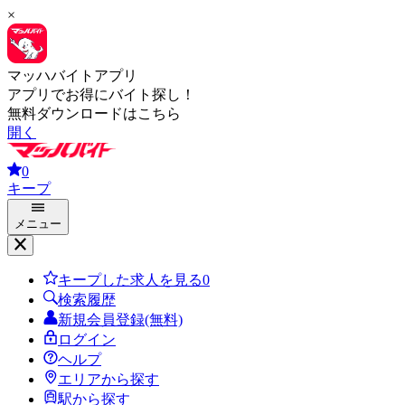
×
マッハバイトアプリ
アプリでお得にバイト探し！
無料ダウンロードはこちら
開く
0
キープ
メニュー
キープした求人を見る
0
検索履歴
新規会員登録(無料)
ログイン
ヘルプ
エリアから探す
駅から探す