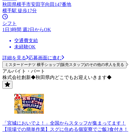
秋田県横手市安田字向田147番地
横手駅 徒歩17分
シフト
1日3時間 週2日からOK
交通費支給
未経験OK
詳細を見る
応募画面に進む
ミスタードーナツ 横手ショップ(販売スタッフ)のその他の求人を見る
アルバイト・パート
株式会社創新◆秋田県内どこでもお迎えいきます◆
「宮城においでよ！」全国からスタッフが集まってます！
【現場での簡単作業】スグに住める個室寮でご飯3食付き！