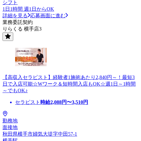
シフト
1日1時間 週1日からOK
詳細を見る
応募画面に進む
業務委託契約
りらくる 横手店3
【高収入セラピスト】経験者1施術あたり2,840円～！最短3
日で入店可能☆Wワーク＆短時間入店もOK☆週1日～1時間
～でもOK♪
セラピスト
時給
2,088
円〜
3,510
円
勤務地
面接地
秋田県横手市婦気大堤字中田57-1
横手駅