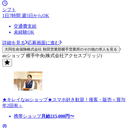
シフト
1日7時間 週5日からOK
交通費支給
未経験OK
詳細を見る
応募画面に進む
大同生命保険株式会社 秋田営業部横手営業所のその他の求人を見る
auショップ 横手中央(株式会社アクセスブリッジ)
★キレイなauショップ★スマホ好き歓迎！接客・販売＜賞与
年2回有＞
携帯ショップ
月給
215,000
円〜