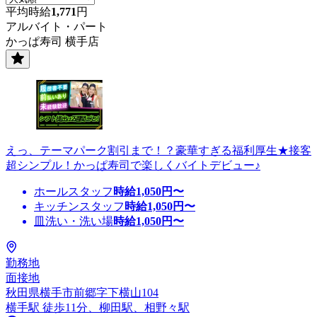
平均時給
1,771
円
アルバイト・パート
かっぱ寿司 横手店
えっ、テーマパーク割引まで！？豪華すぎる福利厚生★接客
超シンプル！かっぱ寿司で楽しくバイトデビュー♪
ホールスタッフ
時給
1,050
円〜
キッチンスタッフ
時給
1,050
円〜
皿洗い・洗い場
時給
1,050
円〜
勤務地
面接地
秋田県横手市前郷字下横山104
横手駅 徒歩11分、柳田駅、相野々駅