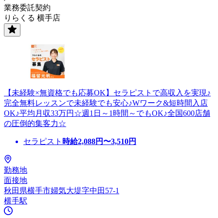
業務委託契約
りらくる 横手店
【未経験×無資格でも応募OK】セラピストで高収入を実現♪
完全無料レッスンで未経験でも安心♪Wワーク&短時間入店
OK♪平均月収33万円☆週1日～1時間～でもOK♪全国600店舗
の圧倒的集客力☆
セラピスト
時給
2,088
円〜
3,510
円
勤務地
面接地
秋田県横手市婦気大堤字中田57-1
横手駅