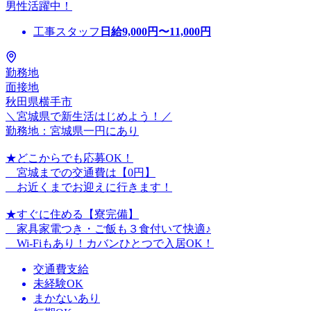
男性活躍中！
工事スタッフ
日給
9,000
円〜
11,000
円
勤務地
面接地
秋田県横手市
＼宮城県で新生活はじめよう！／
勤務地：宮城県一円にあり
★どこからでも応募OK！
宮城までの交通費は【0円】
お近くまでお迎えに行きます！
★すぐに住める【寮完備】
家具家電つき・ご飯も３食付いて快適♪
Wi-Fiもあり！カバンひとつで入居OK！
交通費支給
未経験OK
まかないあり