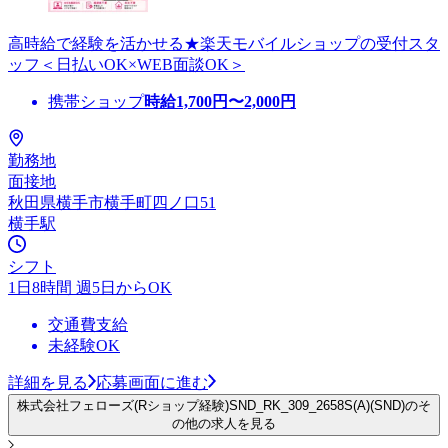
高時給で経験を活かせる★楽天モバイルショップの受付スタ
ッフ＜日払いOK×WEB面談OK＞
携帯ショップ
時給
1,700
円〜
2,000
円
勤務地
面接地
秋田県横手市横手町四ノ口51
横手駅
シフト
1日8時間 週5日からOK
交通費支給
未経験OK
詳細を見る
応募画面に進む
株式会社フェローズ(Rショップ経験)SND_RK_309_2658S(A)(SND)のそ
の他の求人を見る