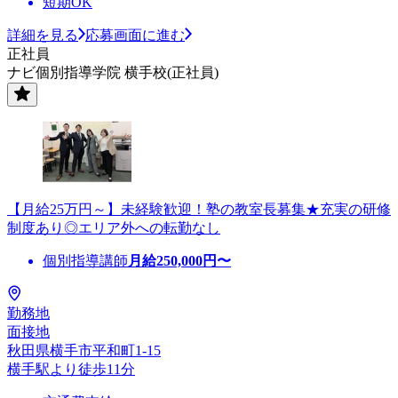
短期OK
詳細を見る
応募画面に進む
正社員
ナビ個別指導学院 横手校(正社員)
【月給25万円～】未経験歓迎！塾の教室長募集★充実の研修
制度あり◎エリア外への転勤なし
個別指導講師
月給
250,000
円〜
勤務地
面接地
秋田県横手市平和町1-15
横手駅より徒歩11分