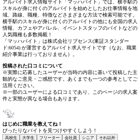
アルバイト求人情報サイト「マッハバイト」では、横手駅の
スキルが身に付くのアルバイトを始めとしたお仕事情報を地
域、路線、職種、特徴などさまざまな方法で検索可能です。
横手駅のスキルが身に付くのアルバイトの他にも全国の求人
情報、カフェやアパレル、イベントスタッフのバイトなどの
人気職種も多数掲載！
「マッハバイト」は株式会社リブセンス(東証スタンダー
ド:6054) が運営するアルバイト求人サイトです（なお、職業
紹介事業は行っておりません）。
投稿された口コミについて
※実際に応募したユーザーが当時の内容に基いて投稿した主
観的なご意見・ご感想です。あくまでも一つの参考としてご
活用ください。
※一部のユーザーによる口コミであり、このページの求人案
件と実態が異なる場合もあります。
はじめに職業を教えてね！
ぴったりなバイトを見つけやすくしよう！
高校生
大学生
フリーター
会社員
シニア
それ以外