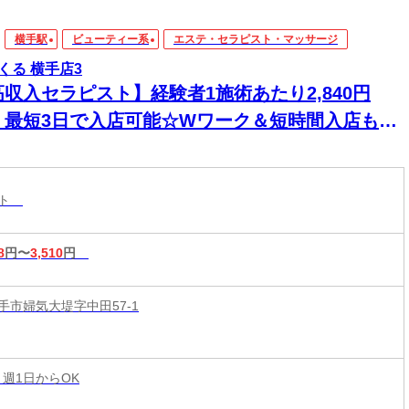
横手駅
ビューティー系
エステ・セラピスト・マッサージ
くる 横手店3
高収入セラピスト】経験者1施術あたり2,840円
！最短3日で入店可能☆Wワーク＆短時間入店も
☆週1日～1時間～でもOK♪
スト
8
円〜
3,510
円
手市婦気大堤字中田57-1
 週1日からOK