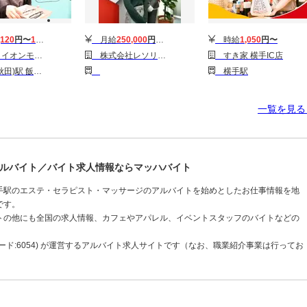
,120
円〜
1,420
円
月給
250,000
円〜
360,000
円
時給
1,050
円〜
ール大曲店(フルタイム)
株式会社レソリューション(52858)
すき家 横手IC店
)駅 飯詰駅
横手駅
一覧を見
ルバイト／バイト求人情報ならマッハバイト
手駅のエステ・セラピスト・マッサージのアルバイトを始めとしたお仕事情報を地
です。
トの他にも全国の求人情報、カフェやアパレル、イベントスタッフのバイトなどの
ド:6054) が運営するアルバイト求人サイトです（なお、職業紹介事業は行ってお