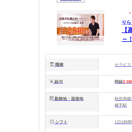
りら
【
～
OK
職種
セラピ
給与
時給
2,08
勤務地・面接地
秋田県横
横手駅
シフト
1日1時間