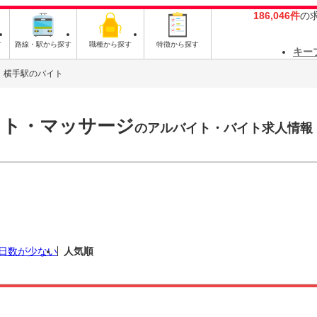
186,046件
の
す
路線・駅から探す
職種から探す
特徴から探す
キー
横手駅のバイト
スト・マッサージ
のアルバイト・バイト求人情報
日数が少ない
人気順