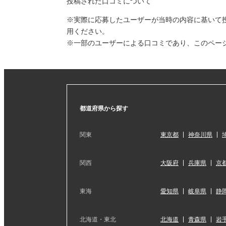
投稿された口コミについて
※実際に応募したユーザーが当時の内容に基いて
用ください。
※一部のユーザーによる口コミであり、このペー
都道府県から探す
関東
東京都
神奈川県
関西
大阪府
兵庫県
京
東海
愛知県
岐阜県
静
北海道・東北
北海道
青森県
岩