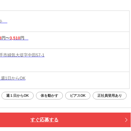
&短時間入店OK♪平均月収33万円☆週1日～1時間～
もOK♪全国600店舗の圧倒的集客力☆
スト
8
円〜
3,510
円
手市婦気大堤字中田57-1
 週1日からOK
週１日からOK
体を動かす
ピアスOK
正社員登用あり
すぐ応募する