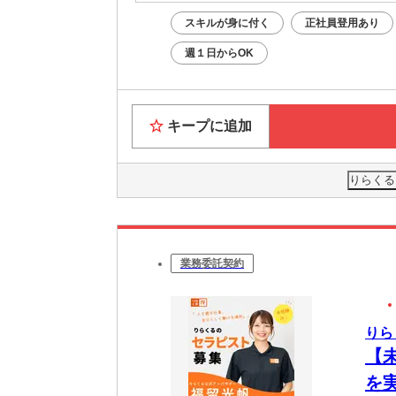
スキルが身に付く
正社員登用あり
週１日からOK
キープに追加
りらくる
業務委託契約
りら
【
を