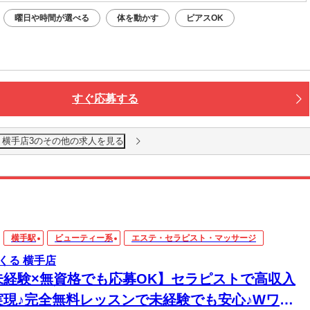
曜日や時間が選べる
体を動かす
ピアスOK
すぐ応募する
 横手店3のその他の求人を見る
横手駅
ビューティー系
エステ・セラピスト・マッサージ
くる 横手店
未経験×無資格でも応募OK】セラピストで高収入
実現♪完全無料レッスンで未経験でも安心♪Wワー