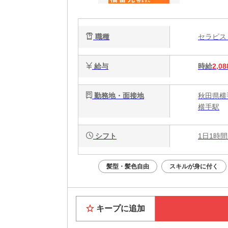
ク
で
職種
セラピ
給与
時給
2,08
勤務地・面接地
秋田県横
横手駅
シフト
1日1時間
髪型・髪色自由
スキルが身に付く
キープに追加