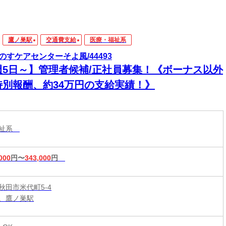
鷹ノ巣駅
交通費支給
医療・福祉系
のすケアセンターそよ風/44493
週5日～】管理者候補/正社員募集！《ボーナス以外
特別報酬、約34万円の支給実績！》
福祉系
000
円〜
343,000
円
秋田市米代町5-4
、鷹ノ巣駅