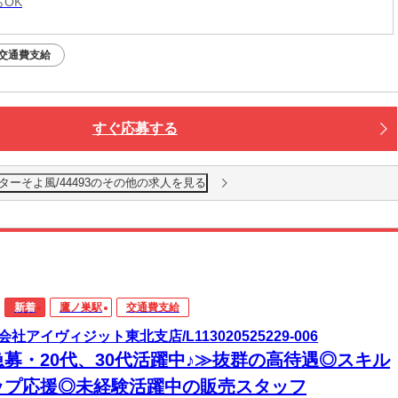
らOK
交通費支給
すぐ応募する
ーそよ風/44493のその他の求人を見る
新着
鷹ノ巣駅
交通費支給
会社アイヴィジット東北支店/L113020525229-006
急募・20代、30代活躍中♪≫抜群の高待遇◎スキル
ップ応援◎未経験活躍中の販売スタッフ