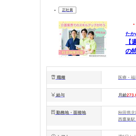
正社員
たか
【
の
職種
医療・
給与
月給
273,
勤務地・面接地
秋田県北
西鷹巣駅