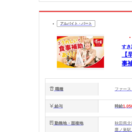
アルバイト・パート
すき
【
事
簡
心
職種
ファー
給与
時給
1,05
勤務地・面接地
秋田県北
鷹ノ巣駅