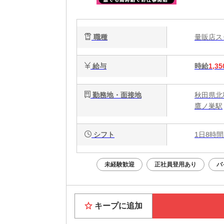
職種
量販店
給与
時給
1,35
勤務地・面接地
秋田県北
鷹ノ巣駅
シフト
1日8時間
未経験歓迎
正社員登用あり
バ
キープに追加