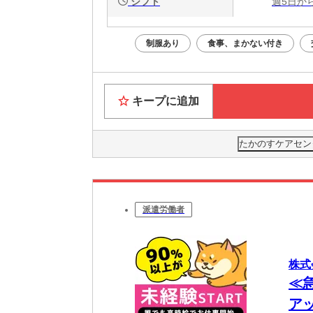
シフト
週5日か
制服あり
食事、まかない付き
キープに追加
たかのすケアセンタ
派遣労働者
株式
≪
ア