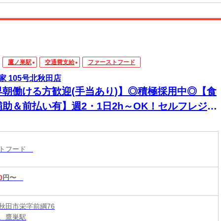
鷹ノ巣駅
交通費支給
ファーストフード
家 105号北秋田店
早朝働ける方歓迎(手当あり)】◎積極採用中◎【食
補助＆前払い有】週2・1日2h～OK！セルフレジで
単接客◎マニュアル完備で初バイト・未経験も安
！積極採用中
ストフード
0
円〜
秋田市栄字前綱76
、鷹巣駅