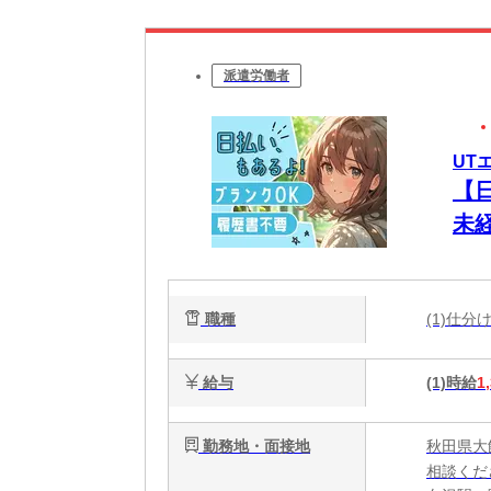
派遣労働者
UT
【
未
職種
(1)仕
給与
(1)時給
1
勤務地・面接地
秋田県大
相談くだ