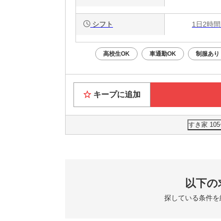
シフト
1日2時間
高校生OK
車通勤OK
制服あり
キープに追加
すき家 1
以下の
探している条件を