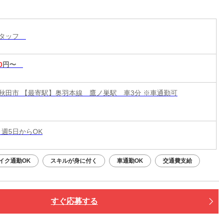
スタッフ
0
円〜
秋田市 【最寄駅】奥羽本線 鷹ノ巣駅 車3分 ※車通勤可
 週5日からOK
イク通勤OK
スキルが身に付く
車通勤OK
交通費支給
すぐ応募する