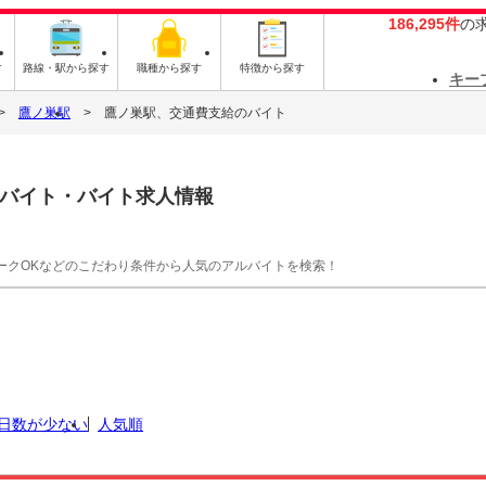
186,295件
の
す
路線・駅から探す
職種から探す
特徴から探す
キー
鷹ノ巣駅
鷹ノ巣駅、交通費支給のバイト
バイト・バイト求人情報
ークOKなどのこだわり条件から人気のアルバイトを検索！
日数が少ない
人気順