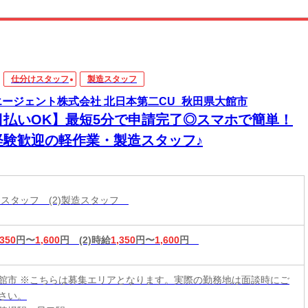
仕分けスタッフ
製造スタッフ
エージェント株式会社 北日本第二CU_秋田県大館市
日払いOK】最短5分で申請完了◎スマホで簡単！
経験歓迎の軽作業・製造スタッフ♪
分けスタッフ (2)製造スタッフ
,350
円〜
1,600
円
(2)時給
1,350
円〜
1,600
円
館市 ※こちらは募集エリアとなります。実際の勤務地は面談時にご
さい。