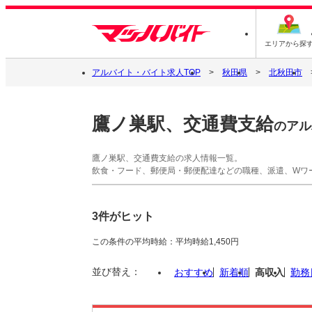
エリアから探
アルバイト・バイト求人TOP
秋田県
北秋田市
鷹ノ巣駅、交通費支給
のアル
鷹ノ巣駅、交通費支給の求人情報一覧。
飲食・フード、郵便局・郵便配達などの職種、派遣、Wワ
3件がヒット
この条件の平均時給：平均時給1,450円
並び替え：
おすすめ
新着順
高収入
勤務