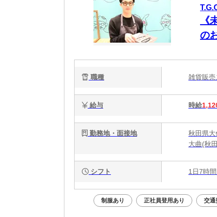
T.
《
の
職種
雑貨販
給与
時給
1,12
勤務地・面接地
秋田県大
大曲(秋田
シフト
1日7時間
制服あり
正社員登用あり
交通