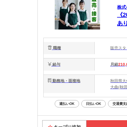
株式
《
あ
職種
販売ス
給与
月給
210,
勤務地・面接地
秋田県大
大曲(秋
週払いOK
日払いOK
交通費支