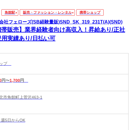
角館駅
販売・ファッション・レンタル
携帯ショップ
社フェローズ(SB経験量販)SND_SK_319_231T(A)(SND)
携帯販売】業界経験者向け高収入！昇給あり/正社
登用実績あり/日払い可
ョップ
0
円〜
1,700
円
北市角館町上菅沢463-1
 週5日からOK