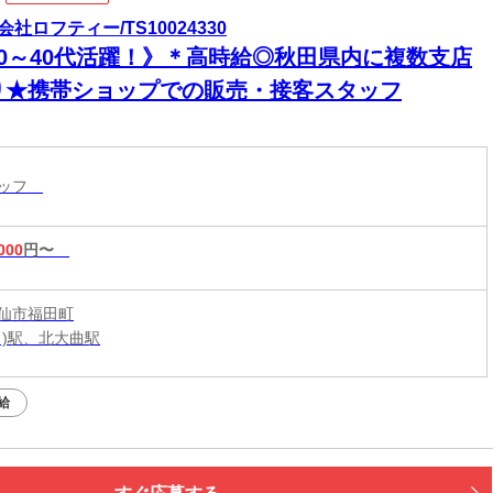
会社ロフティー/TS10024330
20～40代活躍！》＊高時給◎秋田県内に複数支店
り★携帯ショップでの販売・接客スタッフ
タッフ
000
円〜
仙市福田町
田)駅、北大曲駅
給