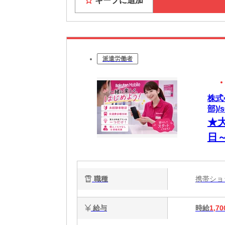
キープに追加
派遣労働者
株式
部)/s
★
日～
職種
携帯シ
給与
時給
1,70