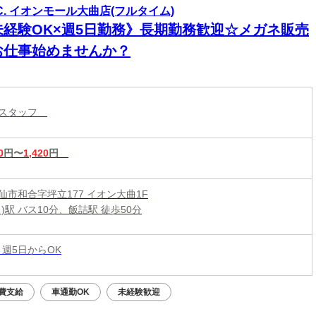
G.C. イオンモール大曲店(フルタイム)
未経験OK×週5日勤務》長期勤務歓迎☆メガネ販売
お仕事始めませんか？
売スタッフ
0
円〜
1,420
円
仙市和合字坪立177 イオン大曲1F
)駅 バス10分、飯詰駅 徒歩50分
 週5日からOK
費支給
車通勤OK
未経験歓迎