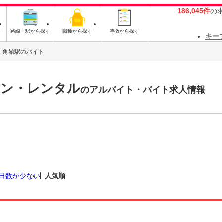
186,045件
の
す
路線・駅から探す
職種から探す
特徴から探す
キー
角館駅のバイト
ョン・レンタル
のアルバイト・バイト求人情報
日数が少ない
人気順