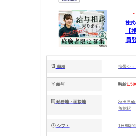
株式会
【
員
職種
携帯シ
給与
時給
1,50
勤務地・面接地
秋田県仙
角館駅
シフト
1日8時間