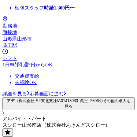
梱包スタッフ
時給
1,300
円〜
勤務地
面接地
山形県山形市
蔵王駅
シフト
1日8時間 週5日からOK
交通費支給
未経験OK
詳細を見る
応募画面に進む
アデコ株式会社 SF東北支社/A01413930_蔵王_2606のその他の求人を
見る
アルバイト・パート
スシロー山形南店（株式会社あきんどスシロー）