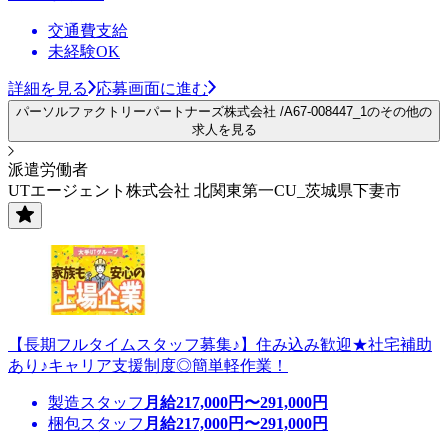
交通費支給
未経験OK
詳細を見る
応募画面に進む
パーソルファクトリーパートナーズ株式会社 /A67-008447_1のその他の
求人を見る
派遣労働者
UTエージェント株式会社 北関東第一CU_茨城県下妻市
【長期フルタイムスタッフ募集♪】住み込み歓迎★社宅補助
あり♪キャリア支援制度◎簡単軽作業！
製造スタッフ
月給
217,000
円〜
291,000
円
梱包スタッフ
月給
217,000
円〜
291,000
円