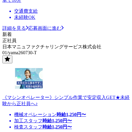
車で10分
交通費支給
未経験OK
詳細を見る
応募画面に進む
新着
正社員
日本マニュファクチャリングサービス株式会社
01/yama260730-T
《マシンオペレーター》シンプル作業で安定収入GET★未経
験から正社員へ♪
機械オペレーション
時給
1,250
円〜
加工スタッフ
時給
1,250
円〜
検査スタッフ
時給
1,250
円〜