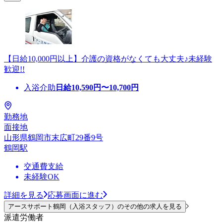
【日給10,000円以上】介護の資格がなくても大丈夫♪未経験
歓迎!!
入浴介助
日給
10,590
円〜
10,700
円
勤務地
面接地
山形県鶴岡市末広町29番9号
鶴岡駅
交通費支給
未経験OK
詳細を見る
応募画面に進む
アースサポート鶴岡（入浴スタッフ）のその他の求人を見る
派遣労働者