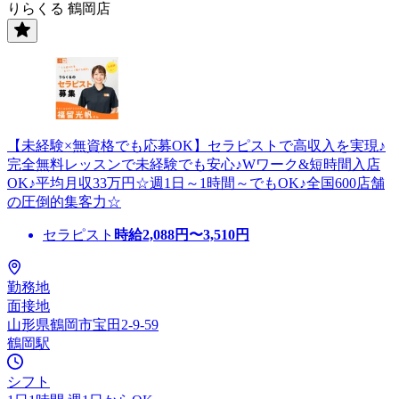
りらくる 鶴岡店
【未経験×無資格でも応募OK】セラピストで高収入を実現♪
完全無料レッスンで未経験でも安心♪Wワーク&短時間入店
OK♪平均月収33万円☆週1日～1時間～でもOK♪全国600店舗
の圧倒的集客力☆
セラピスト
時給
2,088
円〜
3,510
円
勤務地
面接地
山形県鶴岡市宝田2-9-59
鶴岡駅
シフト