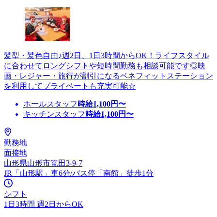
髪型・髪色自由♪週2日、1日3時間からOK！ライフスタイル
に合わせてロングシフトや短時間勤務も相談可能です◎映
画・レジャー・旅行が割引になるベネフィットステーション
を利用してプライベートも充実可能☆
ホールスタッフ
時給
1,100
円〜
キッチンスタッフ
時給
1,100
円〜
勤務地
面接地
山形県山形市篭田3-9-7
JR「山形駅」車6分/バス停「南館」徒歩1分
シフト
1日3時間 週2日からOK