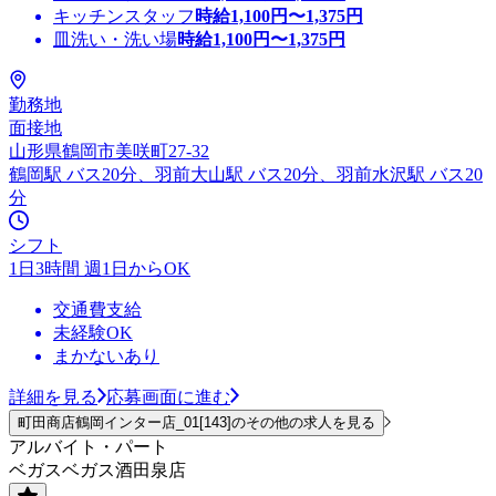
キッチンスタッフ
時給
1,100
円〜
1,375
円
皿洗い・洗い場
時給
1,100
円〜
1,375
円
勤務地
面接地
山形県鶴岡市美咲町27-32
鶴岡駅 バス20分、羽前大山駅 バス20分、羽前水沢駅 バス20
分
シフト
1日3時間 週1日からOK
交通費支給
未経験OK
まかないあり
詳細を見る
応募画面に進む
町田商店鶴岡インター店_01[143]のその他の求人を見る
アルバイト・パート
ベガスベガス酒田泉店