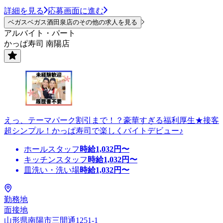
詳細を見る
応募画面に進む
ベガスベガス酒田泉店のその他の求人を見る
アルバイト・パート
かっぱ寿司 南陽店
えっ、テーマパーク割引まで！？豪華すぎる福利厚生★接客
超シンプル！かっぱ寿司で楽しくバイトデビュー♪
ホールスタッフ
時給
1,032
円〜
キッチンスタッフ
時給
1,032
円〜
皿洗い・洗い場
時給
1,032
円〜
勤務地
面接地
山形県南陽市三間通1251-1