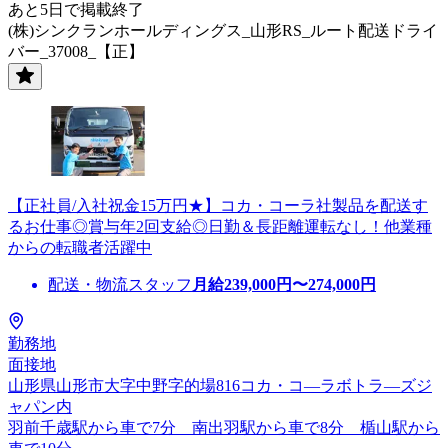
あと5日で掲載終了
(株)シンクランホールディングス_山形RS_ルート配送ドライ
バー_37008_【正】
【正社員/入社祝金15万円★】コカ・コーラ社製品を配送す
るお仕事◎賞与年2回支給◎日勤＆長距離運転なし！他業種
からの転職者活躍中
配送・物流スタッフ
月給
239,000
円〜
274,000
円
勤務地
面接地
山形県山形市大字中野字的場816コカ・コ―ラボトラ―ズジ
ャパン内
羽前千歳駅から車で7分 南出羽駅から車で8分 楯山駅から