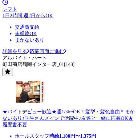
シフト
1日2時間 週2日からOK
交通費支給
未経験OK
まかないあり
詳細を見る
応募画面に進む
アルバイト・パート
町田商店鶴岡インター店_01[143]
★バイトデビュー歓迎★週1/3h~OK！髪型・髪色自由＊まか
ないあり♪学生さんメインで活躍中♪友達と一緒に応募OK★
履歴書不要
ホールスタッフ
時給
1,100
円〜
1,375
円