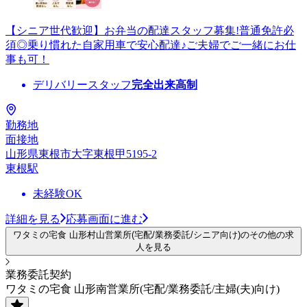
【シニア世代歓迎】お弁当の配達スタッフ募集!普通免許必
須◎乗り慣れた自家用車で安心配達♪ご夫婦でご一緒にお仕
事も可！
デリバリースタッフ
完全出来高制
勤務地
面接地
山形県東根市大字東根甲5195-2
東根駅
未経験OK
詳細を見る
応募画面に進む
ワタミの宅食 山形村山営業所(宅配/業務委託/シニア向け)のその他の求
人を見る
業務委託契約
ワタミの宅食 山形南営業所(宅配/業務委託/主婦(夫)向け)