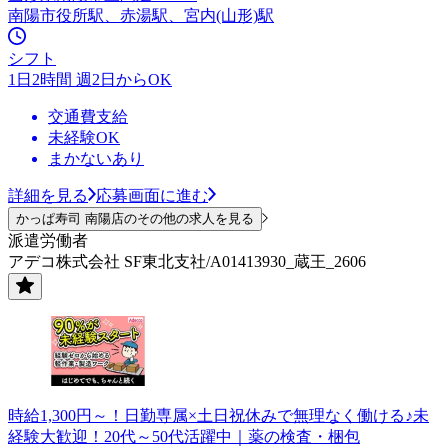
南陽市役所駅、赤湯駅、宮内(山形)駅
シフト
1日2時間 週2日からOK
交通費支給
未経験OK
まかないあり
詳細を見る
応募画面に進む
かっぱ寿司 南陽店のその他の求人を見る
派遣労働者
アデコ株式会社 SF東北支社/A01413930_蔵王_2606
時給1,300円～！日勤専属×土日祝休みで無理なく働ける♪未
経験大歓迎！20代～50代活躍中｜薬の検査・梱包