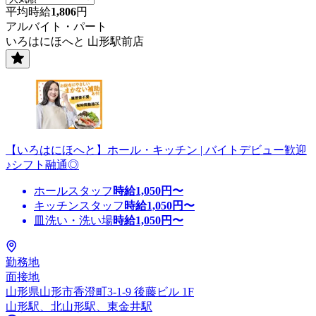
平均時給
1,806
円
アルバイト・パート
いろはにほへと 山形駅前店
【いろはにほへと】ホール・キッチン | バイトデビュー歓迎
♪シフト融通◎
ホールスタッフ
時給
1,050
円〜
キッチンスタッフ
時給
1,050
円〜
皿洗い・洗い場
時給
1,050
円〜
勤務地
面接地
山形県山形市香澄町3-1-9 後藤ビル 1F
山形駅、北山形駅、東金井駅