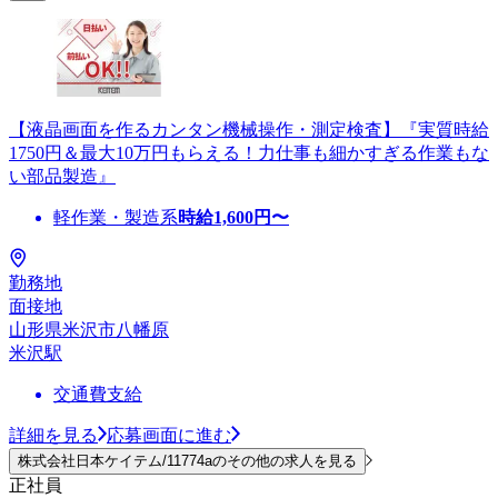
【液晶画面を作るカンタン機械操作・測定検査】『実質時給
1750円＆最大10万円もらえる！力仕事も細かすぎる作業もな
い部品製造』
軽作業・製造系
時給
1,600
円〜
勤務地
面接地
山形県米沢市八幡原
米沢駅
交通費支給
詳細を見る
応募画面に進む
株式会社日本ケイテム/11774aのその他の求人を見る
正社員