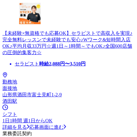
【未経験×無資格でも応募OK】セラピストで高収入を実現♪
完全無料レッスンで未経験でも安心♪Wワーク&短時間入店
OK♪平均月収33万円☆週1日～1時間～でもOK♪全国600店舗
の圧倒的集客力☆
セラピスト
時給
2,088
円〜
3,510
円
勤務地
面接地
山形県酒田市富士見町1-2-9
酒田駅
シフト
1日1時間 週1日からOK
詳細を見る
応募画面に進む
業務委託契約