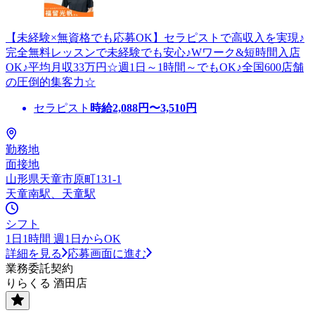
【未経験×無資格でも応募OK】セラピストで高収入を実現♪
完全無料レッスンで未経験でも安心♪Wワーク&短時間入店
OK♪平均月収33万円☆週1日～1時間～でもOK♪全国600店舗
の圧倒的集客力☆
セラピスト
時給
2,088
円〜
3,510
円
勤務地
面接地
山形県天童市原町131-1
天童南駅、天童駅
シフト
1日1時間 週1日からOK
詳細を見る
応募画面に進む
業務委託契約
りらくる 酒田店