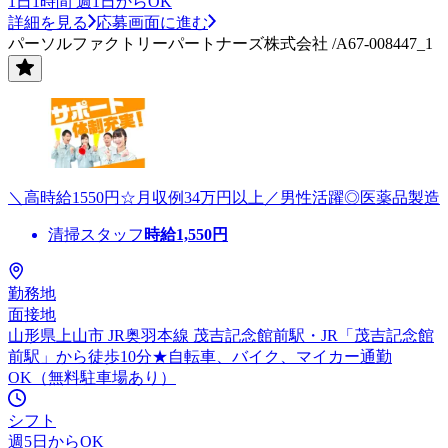
1日1時間 週1日からOK
詳細を見る
応募画面に進む
パーソルファクトリーパートナーズ株式会社 /A67-008447_1
＼高時給1550円☆月収例34万円以上／男性活躍◎医薬品製造
清掃スタッフ
時給
1,550
円
勤務地
面接地
山形県上山市 JR奥羽本線 茂吉記念館前駅・JR「茂吉記念館
前駅」から徒歩10分★自転車、バイク、マイカー通勤
OK（無料駐車場あり）
シフト
週5日からOK