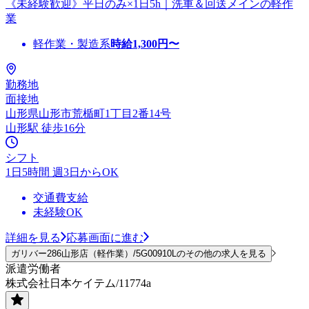
《未経験歓迎》平日のみ×1日5h｜洗車＆回送メインの軽作
業
軽作業・製造系
時給
1,300
円〜
勤務地
面接地
山形県山形市荒楯町1丁目2番14号
山形駅 徒歩16分
シフト
1日5時間 週3日からOK
交通費支給
未経験OK
詳細を見る
応募画面に進む
ガリバー286山形店（軽作業）/5G00910Lのその他の求人を見る
派遣労働者
株式会社日本ケイテム/11774a