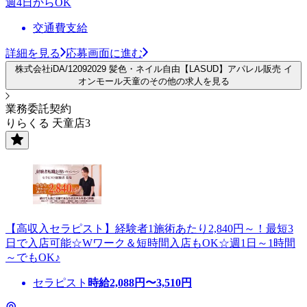
週4日からOK
交通費支給
詳細を見る
応募画面に進む
株式会社iDA/12092029 髪色・ネイル自由【LASUD】アパレル販売 イ
オンモール天童のその他の求人を見る
業務委託契約
りらくる 天童店3
【高収入セラピスト】経験者1施術あたり2,840円～！最短3
日で入店可能☆Wワーク＆短時間入店もOK☆週1日～1時間
～でもOK♪
セラピスト
時給
2,088
円〜
3,510
円