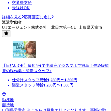
交通費支給
未経験OK
詳細を見る
応募画面に進む
派遣労働者
UTエージェント株式会社 北日本第一CU_山形県天童市
【日払いOK】最短5分で申請完了◎スマホで簡単！未経験歓
迎の軽作業・製造スタッフ♪
仕分けスタッフ
時給
1,280
円〜
1,500
円
製造スタッフ
時給
1,280
円〜
1,500
円
勤務地
面接地
山形県天童市 ※こちらは募集エリアとなります。実際の勤