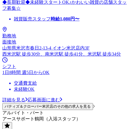
◆長期歓迎◆未経験スタートOK♪かわいい雑貨の店舗スタッ
フ募集☆
雑貨販売スタッフ
時給
1,080
円〜
勤務地
面接地
山形県米沢市春日2-13-4 イオン米沢店内3F
西米沢駅 徒歩30分、南米沢駅 徒歩41分、米沢駅 徒歩34分
シフト
1日8時間 週5日からOK
交通費支給
未経験OK
詳細を見る
応募画面に進む
パティズ＆クローバー米沢店のその他の求人を見る
アルバイト・パート
アースサポート鶴岡（入浴スタッフ）