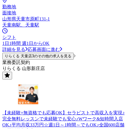
勤務地
面接地
山形県天童市原町131-1
天童南駅、天童駅
シフト
1日1時間 週1日からOK
詳細を見る
応募画面に進む
りらくる 天童店3のその他の求人を見る
業務委託契約
りらくる 山形新庄店
【未経験×無資格でも応募OK】セラピストで高収入を実現♪
完全無料レッスンで未経験でも安心♪Wワーク&短時間入店
OK♪平均月収33万円☆週1日～1時間～でもOK♪全国600店舗