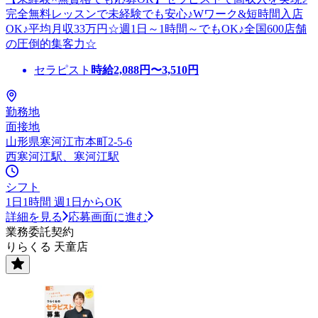
完全無料レッスンで未経験でも安心♪Wワーク&短時間入店
OK♪平均月収33万円☆週1日～1時間～でもOK♪全国600店舗
の圧倒的集客力☆
セラピスト
時給
2,088
円〜
3,510
円
勤務地
面接地
山形県寒河江市本町2-5-6
西寒河江駅、寒河江駅
シフト
1日1時間 週1日からOK
詳細を見る
応募画面に進む
業務委託契約
りらくる 天童店