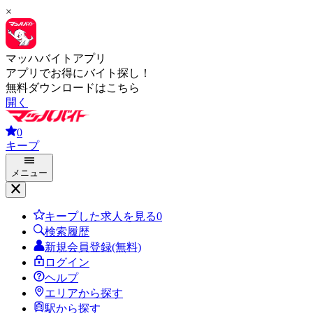
×
マッハバイトアプリ
アプリでお得にバイト探し！
無料ダウンロードはこちら
開く
0
キープ
メニュー
キープした求人を見る
0
検索履歴
新規会員登録(無料)
ログイン
ヘルプ
エリアから探す
駅から探す