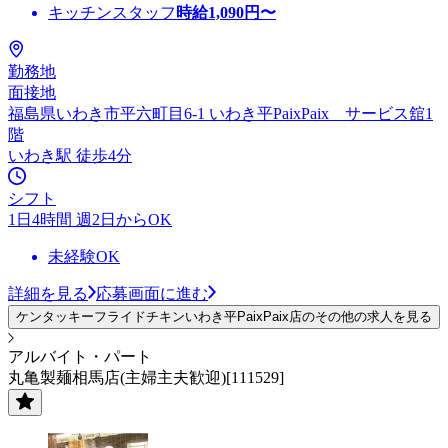
キッチンスタッフ
時給
1,090
円〜
勤務地
面接地
福島県いわき市平六町目6-1 いわき平PaixPaix サービス舘1
階
いわき駅 徒歩4分
シフト
1日4時間 週2日からOK
未経験OK
詳細を見る
応募画面に進む
ケンタッキーフライドチキンいわき平PaixPaix店のその他の求人を見る
アルバイト・パート
丸亀製麺相馬店(主婦主夫歓迎)[111529]