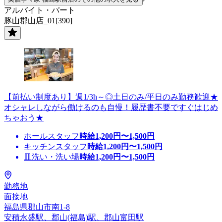
アルバイト・パート
豚山郡山店_01[390]
【前払い制度あり】週1/3h～◎土日のみ/平日のみ勤務歓迎★
オシャレしながら働けるのも自慢！履歴書不要ですぐはじめ
ちゃおう★
ホールスタッフ
時給
1,200
円〜
1,500
円
キッチンスタッフ
時給
1,200
円〜
1,500
円
皿洗い・洗い場
時給
1,200
円〜
1,500
円
勤務地
面接地
福島県郡山市南1-8
安積永盛駅、郡山(福島)駅、郡山富田駅