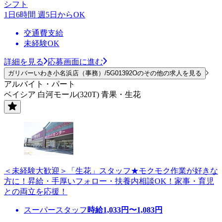
シフト
1日6時間 週5日からOK
交通費支給
未経験OK
詳細を見る
応募画面に進む
ガリバーいわき小名浜店（事務）/5G01392Oのその他の求人を見る
アルバイト・パート
ベイシア 白河モール(320T) 青果・生花
＜未経験大歓迎＞「生花」スタッフ★モクモク作業が好きな
方に！昇給・手厚いフォロー・扶養内相談OK！家事・育児
との両立を応援！
スーパースタッフ
時給
1,033
円〜
1,083
円