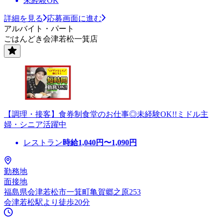
未経験OK
詳細を見る
応募画面に進む
アルバイト・パート
ごはんどき会津若松一箕店
【調理・接客】食券制食堂のお仕事◎未経験OK!!ミドル主
婦・シニア活躍中
レストラン
時給
1,040
円〜
1,090
円
勤務地
面接地
福島県会津若松市一箕町亀賀郷之原253
会津若松駅より徒歩20分