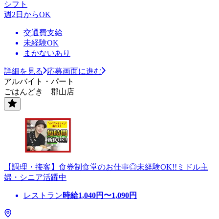
シフト
週2日からOK
交通費支給
未経験OK
まかないあり
詳細を見る
応募画面に進む
アルバイト・パート
ごはんどき 郡山店
【調理・接客】食券制食堂のお仕事◎未経験OK!!ミドル主
婦・シニア活躍中
レストラン
時給
1,040
円〜
1,090
円