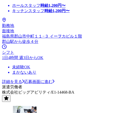
ホールスタッフ
時給
1,200
円〜
キッチンスタッフ
時給
1,200
円〜
勤務地
面接地
福島県郡山市中町１１−３ イーヲカビル１階
郡山駅から徒歩４分
シフト
1日4時間 週3日からOK
未経験OK
まかないあり
詳細を見る
応募画面に進む
派遣労働者
株式会社ビッグアビリティ/E1-14468-BA