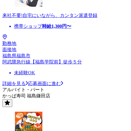
来社不要!自宅にいながら、カンタン派遣登録
携帯ショップ
時給
1,300
円〜
勤務地
面接地
福島県福島市
阿武隈急行線【福島学院前】徒歩５分
未経験OK
詳細を見る
応募画面に進む
アルバイト・パート
かっぱ寿司 福島鎌田店