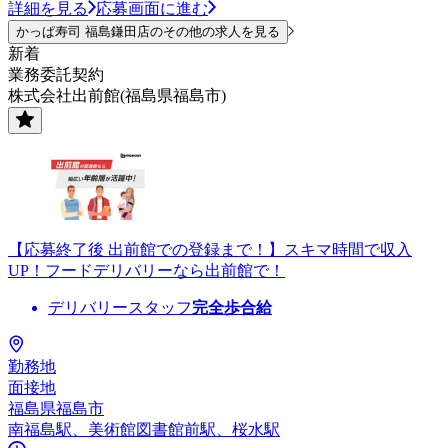
詳細を見る
応募画面に進む
かっぱ寿司 福島鎌田店のその他の求人を見る
新着
業務委託契約
株式会社出前館(福島県福島市)
【応募終了後 出前館での登録まで！】スキマ時間で収入
UP！フードデリバリーなら出前館で！
デリバリースタッフ
完全歩合給
勤務地
面接地
福島県福島市
南福島駅、美術館図書館前駅、桜水駅