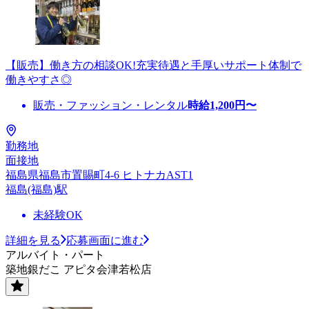
【販売】働き方の相談OK!充実待遇と手厚いサポート体制で
働きやすさ◎
販売・ファッション・レンタル
時給
1,200
円〜
勤務地
面接地
福島県福島市置賜町4-6 ヒトナカAST1
福島(福島)駅
未経験OK
詳細を見る
応募画面に進む
アルバイト・パート
築地銀だこ アピタ会津若松店