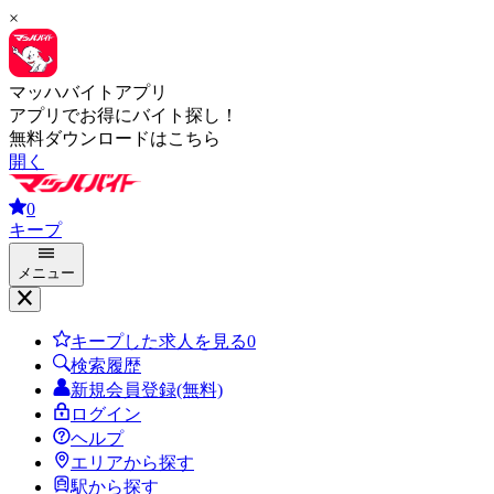
×
マッハバイトアプリ
アプリでお得にバイト探し！
無料ダウンロードはこちら
開く
0
キープ
メニュー
キープした求人を見る
0
検索履歴
新規会員登録(無料)
ログイン
ヘルプ
エリアから探す
駅から探す