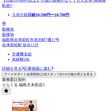
【日給10,000円以上】介護の資格がなくても大丈夫♪未経験
歓迎!!
入浴介助
日給
10,590
円〜
10,700
円
勤務地
面接地
福島県会津若松市滝沢町7番17号
会津若松駅 徒歩11分
交通費支給
未経験OK
詳細を見る
応募画面に進む
アースサポート会津若松(入浴スタッフ)のその他の求人を見る
業務委託契約
りらくる 福島方木田店3