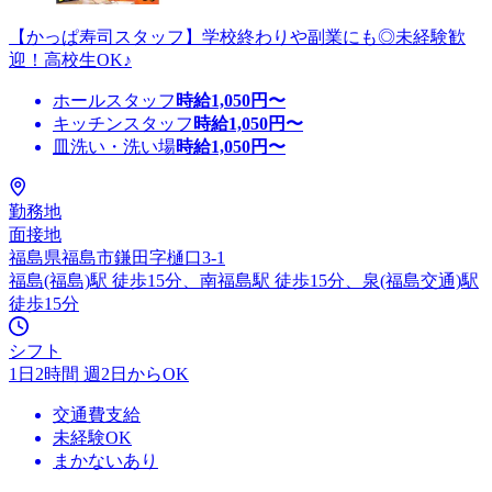
【かっぱ寿司スタッフ】学校終わりや副業にも◎未経験歓
迎！高校生OK♪
ホールスタッフ
時給
1,050
円〜
キッチンスタッフ
時給
1,050
円〜
皿洗い・洗い場
時給
1,050
円〜
勤務地
面接地
福島県福島市鎌田字樋口3-1
福島(福島)駅 徒歩15分、南福島駅 徒歩15分、泉(福島交通)駅
徒歩15分
シフト
1日2時間 週2日からOK
交通費支給
未経験OK
まかないあり