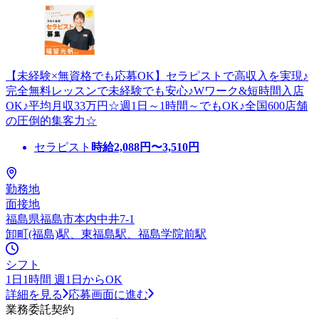
【未経験×無資格でも応募OK】セラピストで高収入を実現♪
完全無料レッスンで未経験でも安心♪Wワーク&短時間入店
OK♪平均月収33万円☆週1日～1時間～でもOK♪全国600店舗
の圧倒的集客力☆
セラピスト
時給
2,088
円〜
3,510
円
勤務地
面接地
福島県福島市本内中井7-1
卸町(福島)駅、東福島駅、福島学院前駅
シフト
1日1時間 週1日からOK
詳細を見る
応募画面に進む
業務委託契約