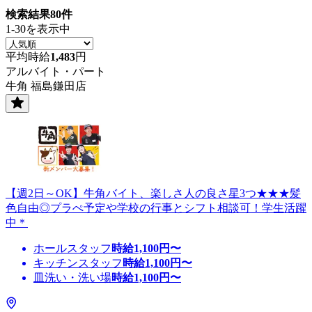
検索結果
80
件
1-30を表示中
平均時給
1,483
円
アルバイト・パート
牛角 福島鎌田店
【週2日～OK】牛角バイト、楽しさ人の良さ星3つ★★★髪
色自由◎プラぺ予定や学校の行事とシフト相談可！学生活躍
中＊
ホールスタッフ
時給
1,100
円〜
キッチンスタッフ
時給
1,100
円〜
皿洗い・洗い場
時給
1,100
円〜