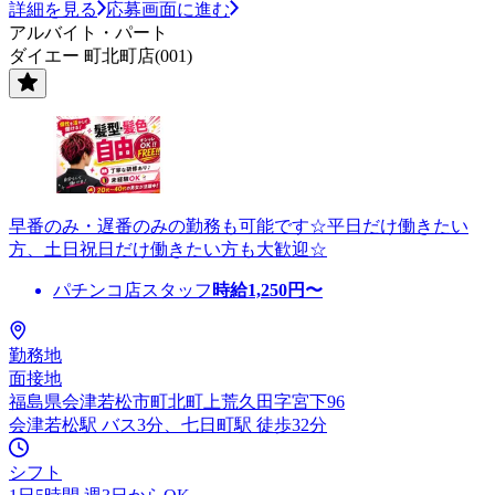
詳細を見る
応募画面に進む
アルバイト・パート
ダイエー 町北町店(001)
早番のみ・遅番のみの勤務も可能です☆平日だけ働きたい
方、土日祝日だけ働きたい方も大歓迎☆
パチンコ店スタッフ
時給
1,250
円〜
勤務地
面接地
福島県会津若松市町北町上荒久田字宮下96
会津若松駅 バス3分、七日町駅 徒歩32分
シフト