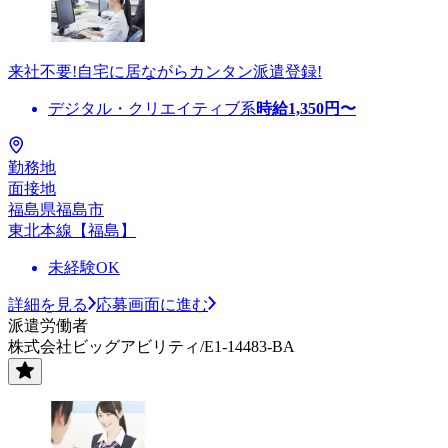
来社不要!自宅に居ながらカンタン派遣登録!
デジタル・クリエイティブ系
時給
1,350
円〜
勤務地
面接地
福島県福島市
東北本線【福島】
未経験OK
詳細を見る
応募画面に進む
派遣労働者
株式会社ビッグアビリティ/E1-14483-BA