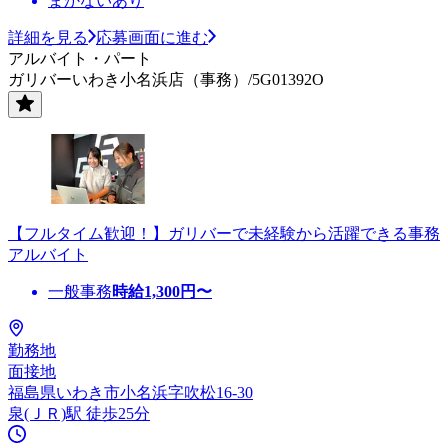
まかないあり
詳細を見る
応募画面に進む
アルバイト・パート
ガリバーいわき小名浜店（事務）/5G01392O
【フルタイム歓迎！】ガリバーで未経験から活躍できる事務
アルバイト
一般事務
時給
1,300
円〜
勤務地
面接地
福島県いわき市小名浜字吹松16-30
泉(ＪＲ)駅 徒歩25分