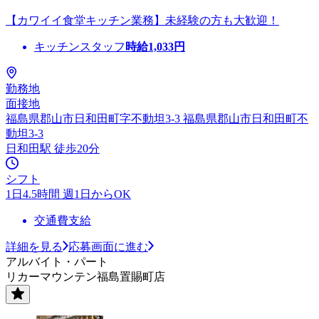
【カワイイ食堂キッチン業務】未経験の方も大歓迎！
キッチンスタッフ
時給
1,033
円
勤務地
面接地
福島県郡山市日和田町字不動坦3-3 福島県郡山市日和田町不
動坦3-3
日和田駅 徒歩20分
シフト
1日4.5時間 週1日からOK
交通費支給
詳細を見る
応募画面に進む
アルバイト・パート
リカーマウンテン福島置賜町店