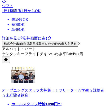
シフト
1日1時間 週1日からOK
未経験OK
短期OK
単発OK
詳細を見る
応募画面に進む
株式会社出前館(福島県福島市)のその他の求人を見る
アルバイト・パート
ケンタッキーフライドチキンいわき平PaixPaix店
オープニングスタッフ大募集！！フリーター☆学生☆既婚者
☆未経験者歓迎!
ホールスタッフ
時給
1,090
円〜