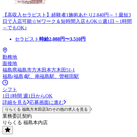
【高収入セラピスト】経験者1施術あたり2,840円～！最短3
日で入店可能☆Wワーク＆短時間入店もOK☆週1日～1時間
～でもOK♪
セラピスト
時給
2,088
円〜
3,510
円
勤務地
面接地
福島県福島市方木田本方木田51-1
福島(福島)駅、南福島駅、曽根田駅
シフト
1日1時間 週1日からOK
詳細を見る
応募画面に進む
りらくる 福島方木田店3のその他の求人を見る
業務委託契約
りらくる 福島本内店