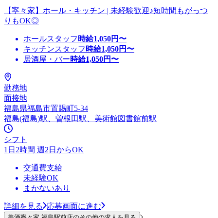
【寧々家】ホール・キッチン | 未経験歓迎♪短時間もがっつ
りもOK◎
ホールスタッフ
時給
1,050
円〜
キッチンスタッフ
時給
1,050
円〜
居酒屋・バー
時給
1,050
円〜
勤務地
面接地
福島県福島市置賜町5-34
福島(福島)駅、曽根田駅、美術館図書館前駅
シフト
1日2時間 週2日からOK
交通費支給
未経験OK
まかないあり
詳細を見る
応募画面に進む
美酒寧々家 福島駅前店のその他の求人を見る