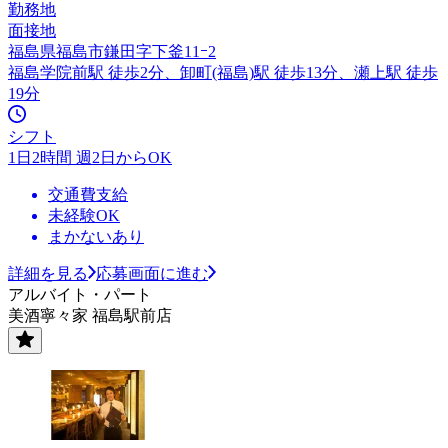
勤務地
面接地
福島県福島市鎌田字下釜11ｰ2
福島学院前駅 徒歩2分、卸町(福島)駅 徒歩13分、瀬上駅 徒歩
19分
シフト
1日2時間 週2日からOK
交通費支給
未経験OK
まかないあり
詳細を見る
応募画面に進む
アルバイト・パート
美酒寧々家 福島駅前店