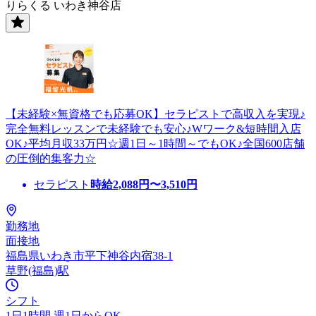
りらくる いわき神谷店
【未経験×無資格でも応募OK】セラピストで高収入を実現♪
完全無料レッスンで未経験でも安心♪Wワーク&短時間入店
OK♪平均月収33万円☆週1日～1時間～でもOK♪全国600店舗
の圧倒的集客力☆
セラピスト
時給
2,088
円〜
3,510
円
勤務地
面接地
福島県いわき市平下神谷内宿38-1
草野(福島)駅
シフト
1日1時間 週1日からOK