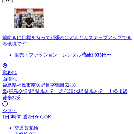
前向きに目標を持って頑張ればどんどんステップアップでき
る環境です!
販売・ファッション・レンタル
時給
1,033
円〜
勤務地
面接地
福島県福島市南矢野目字鵯目52-10
泉(福島交通)駅 徒歩25分、岩代清水駅 徒歩26分、上松川駅
徒歩27分
シフト
1日3時間 週2日からOK
交通費支給