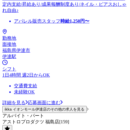
定内支給/昇給あり/成果報酬制度あり/ネイル・ピアスおしゃ
れ自由♪
アパレル販売スタッフ
時給
1,250
円〜
勤務地
面接地
福島県伊達市
伊達駅
シフト
1日4時間 週2日からOK
交通費支給
未経験OK
詳細を見る
応募画面に進む
ikka イオンモール伊達店のその他の求人を見る
アルバイト・パート
アストロプロダクツ 福島店[159]