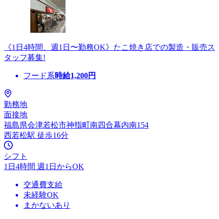
《1日4時間、週1日〜勤務OK》たこ焼き店での製造・販売ス
タッフ募集!
フード系
時給
1,200
円
勤務地
面接地
福島県会津若松市神指町南四合幕内南154
西若松駅 徒歩16分
シフト
1日4時間 週1日からOK
交通費支給
未経験OK
まかないあり