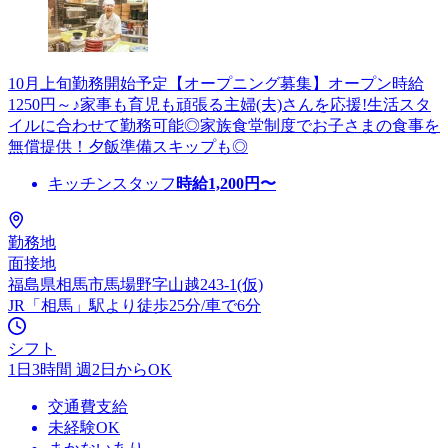
10月上旬勤務開始予定【オープニング募集】オープン時給
1250円～♪家事も育児も頑張る主婦(夫)さんを応援!生活スタ
イルに合わせて勤務可能◎家族食堂制度でお子さまの食事を
無償提供！夕飯準備スキップも◎
キッチンスタッフ
時給
1,200
円〜
勤務地
面接地
福島県相馬市馬場野字山越243-1(仮)
JR「相馬」駅より徒歩25分/車で6分
シフト
1日3時間 週2日からOK
交通費支給
未経験OK