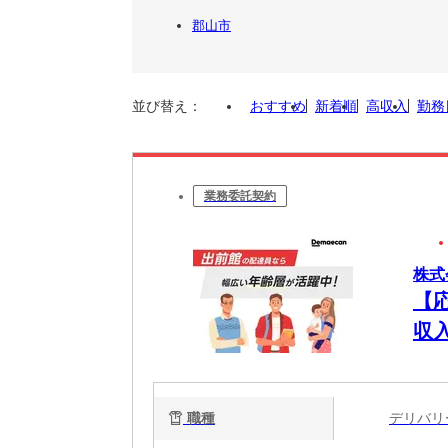
郡山市
並び替え：
おすすめ
新着順
高収入
勤務
業務委託契約
株式
【
収
職種
デリバ