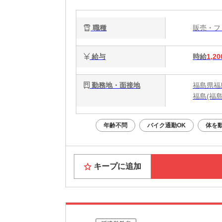
職種
販売・
給与
時給
1,20
勤務地・面接地
福島県福島
福島(福島
年齢不問
バイク通勤OK
体を
キープに追加