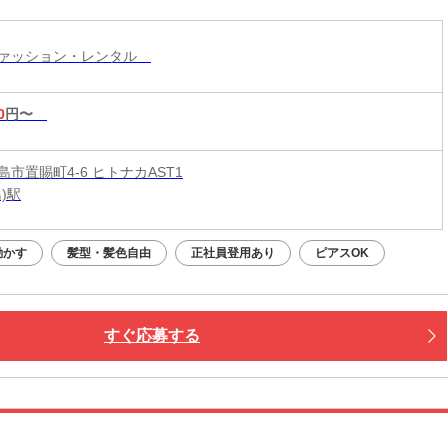
ファッション・レンタル
0
円〜
市置賜町4-6 ヒトナカAST1
)駅
動かす
髪型・髪色自由
正社員登用あり
ピアスOK
すぐ応募する