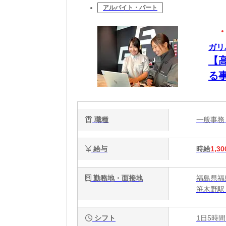
アルバイト・パート
ガリ
【
る
職種
一般事
給与
時給
1,30
勤務地・面接地
福島県福
笹木野駅
シフト
1日5時間