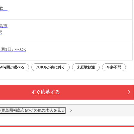
給
島市
駅
 週1日からOK
や時間が選べる
スキルが身に付く
未経験歓迎
年齢不問
すぐ応募する
(福島県福島市)のその他の求人を見る