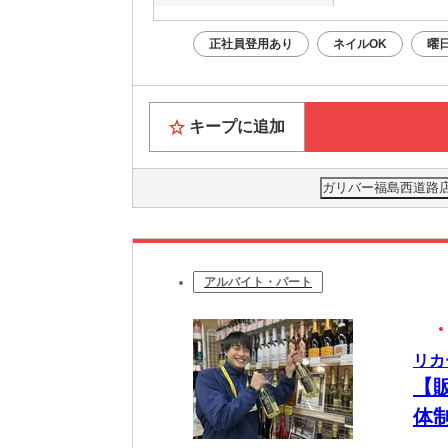
正社員登用あり
ネイルOK
曜
キープに追加
ガリバー福島西道路店（
アルバイト・パート
リカ
【
体