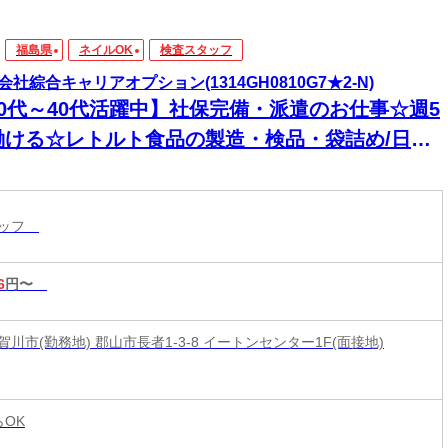
福島県
ネイルOK
検査スタッフ
会社綜合キャリアオプション(1314GH0810G7★2-N)
20代～40代活躍中】社保完備・派遣のお仕事☆週5
働ける☆レトルト食品の製造・検品・袋詰め/日払
K
タッフ
6
円〜
川市(勤務地) 郡山市長者1-3-8 イートンセンター1F(面接地)
らOK