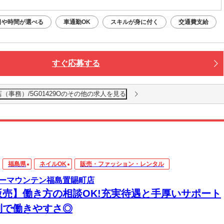
日や時間が選べる
車通勤OK
スキルが身に付く
交通費支給
すぐ応募する
事務）/5G01429Oのその他の求人を見る
福島県
ネイルOK
販売・ファッション・レンタル
ーマウンテン福島置賜町店
販売】働き方の相談OK!充実待遇と手厚いサポート
制で働きやすさ◎