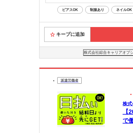
ピアスOK
制服あり
ネイルOK
キープに追加
株式会社綜合キャリアオプション
派遣労働者
株式
【
で
包