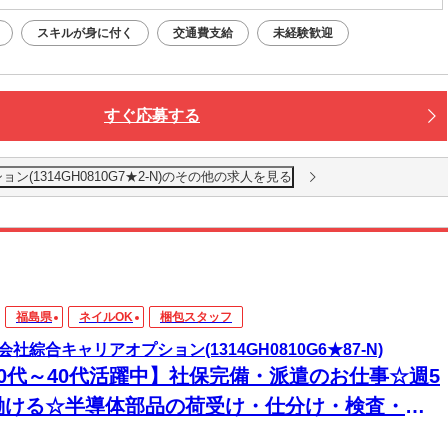
スキルが身に付く
交通費支給
未経験歓迎
すぐ応募する
(1314GH0810G7★2-N)のその他の求人を見る
福島県
ネイルOK
梱包スタッフ
会社綜合キャリアオプション(1314GH0810G6★87-N)
20代～40代活躍中】社保完備・派遣のお仕事☆週5
働ける☆半導体部品の荷受け・仕分け・検査・梱
・出荷/日払いOK