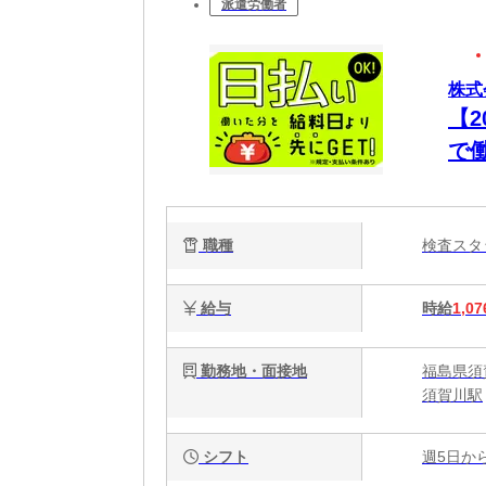
派遣労働者
株式
【
で
いO
職種
検査ス
給与
時給
1,07
勤務地・面接地
福島県須賀
須賀川駅
シフト
週5日か