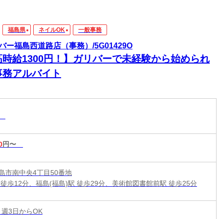
福島県
ネイルOK
一般事務
バー福島西道路店（事務）/5G01429O
高時給1300円！】ガリバーで未経験から始められ
事務アルバイト
務
0
円〜
島市南中央4丁目50番地
 徒歩12分、福島(福島)駅 徒歩29分、美術館図書館前駅 徒歩25分
 週3日からOK