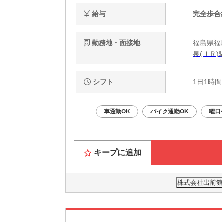
給与
完全歩合
勤務地・面接地
福島県福
泉(ＪＲ)
シフト
1日1時間
車通勤OK
バイク通勤OK
曜日
キープに追加
株式会社出前館