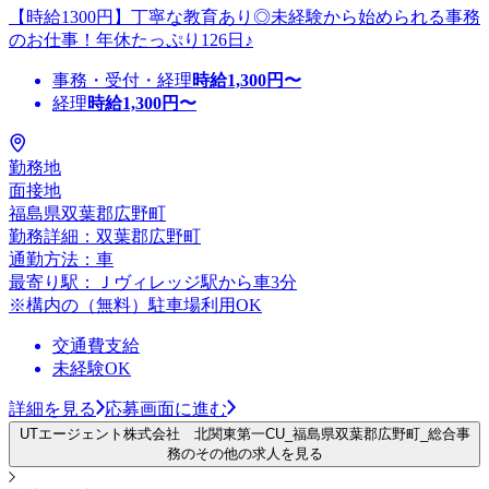
【時給1300円】丁寧な教育あり◎未経験から始められる事務
のお仕事！年休たっぷり126日♪
事務・受付・経理
時給
1,300
円〜
経理
時給
1,300
円〜
勤務地
面接地
福島県双葉郡広野町
勤務詳細：双葉郡広野町
通勤方法：車
最寄り駅：Ｊヴィレッジ駅から車3分
※構内の（無料）駐車場利用OK
交通費支給
未経験OK
詳細を見る
応募画面に進む
UTエージェント株式会社 北関東第一CU_福島県双葉郡広野町_総合事
務のその他の求人を見る