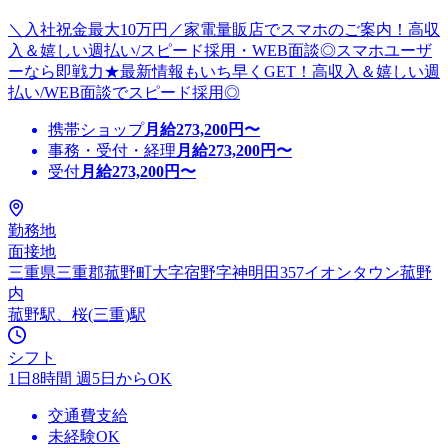
＼入社祝金最大10万円／家電量販店でスマホのご案内！高収
入＆嬉しい週払い/スピード採用・WEB面談◎スマホユーザ
ーなら即戦力★最新情報もいち早くGET！高収入＆嬉しい週
払い/WEB面談でスピード採用◎
携帯ショップ
月給
273,200
円〜
事務・受付・経理
月給
273,200
円〜
受付
月給
273,200
円〜
勤務地
面接地
三重県三重郡菰野町大字宿野字神明田357イオンタウン菰野
内
菰野駅、桜(三重)駅
シフト
1日8時間 週5日からOK
交通費支給
未経験OK