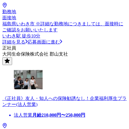
勤務地
面接地
福島県いわき市 ※詳細な勤務地につきましては、面接時に
ご確認をお願いいたします
いわき駅 徒歩10分
詳細を見る
応募画面に進む
正社員
大同生命保険株式会社 郡山支社
《正社員》友人・知人への保険勧誘なし！企業福利厚生プラ
ンナー(法人営業)
法人営業
月給
210,000
円〜
250,000
円