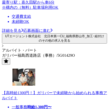
最寄り駅：喜久田駅から車6分
※構内の（無料）駐車場利用OK
交通費支給
未経験OK
詳細を見る
応募画面に進む
UTエージェント株式会社 北日本第一CU_福島県郡山市_加工･組付け
のその他の求人を見る
アルバイト・パート
ガリバー福島西道路店（事務）/5G01429O
【高時給1300円！】ガリバーで未経験から始められる事務ア
ルバイト
一般事務
時給
1,300
円〜