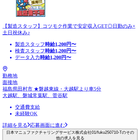
【製造スタッフ】コツモク作業で安定収入GET◎日勤のみ×
土日祝休み♪
製造スタッフ
時給
1,200
円〜
検査スタッフ
時給
1,200
円〜
データ入力
時給
1,200
円〜
勤務地
面接地
福島県田村市 ★磐越東線・大越駅より車5分
大越駅、磐城常葉駅、菅谷駅
交通費支給
未経験OK
詳細を見る
応募画面に進む
日本マニュファクチャリングサービス株式会社01/fuku250710-Tのその
他の求人を見る