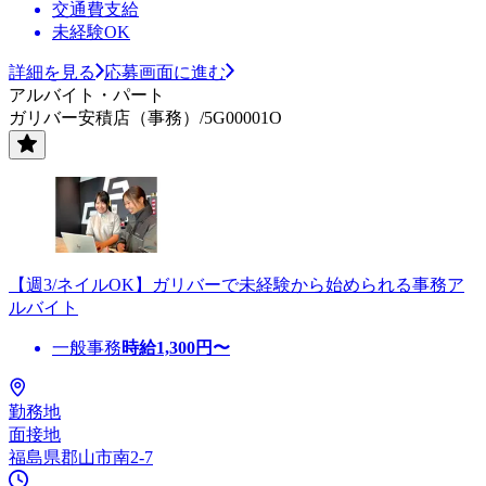
交通費支給
未経験OK
詳細を見る
応募画面に進む
アルバイト・パート
ガリバー安積店（事務）/5G00001O
【週3/ネイルOK】ガリバーで未経験から始められる事務ア
ルバイト
一般事務
時給
1,300
円〜
勤務地
面接地
福島県郡山市南2-7