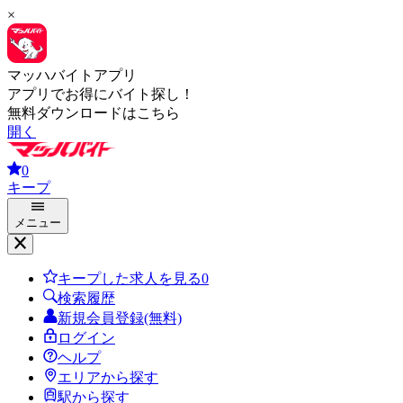
×
マッハバイトアプリ
アプリでお得にバイト探し！
無料ダウンロードはこちら
開く
0
キープ
メニュー
キープした求人を見る
0
検索履歴
新規会員登録(無料)
ログイン
ヘルプ
エリアから探す
駅から探す