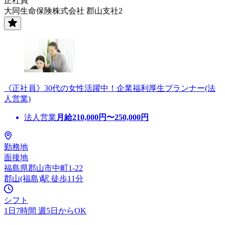
正社員
大同生命保険株式会社 郡山支社2
《正社員》30代の女性活躍中！企業福利厚生プランナー(法
人営業)
法人営業
月給
210,000
円〜
250,000
円
勤務地
面接地
福島県郡山市中町1-22
郡山(福島)駅 徒歩11分
シフト
1日7時間 週5日からOK