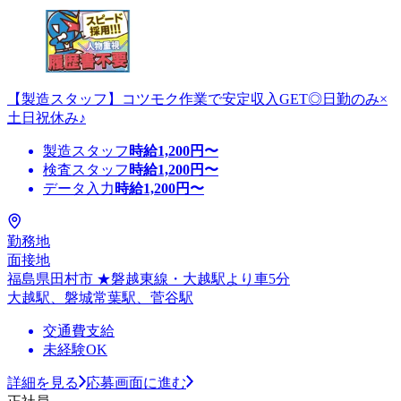
【製造スタッフ】コツモク作業で安定収入GET◎日勤のみ×
土日祝休み♪
製造スタッフ
時給
1,200
円〜
検査スタッフ
時給
1,200
円〜
データ入力
時給
1,200
円〜
勤務地
面接地
福島県田村市 ★磐越東線・大越駅より車5分
大越駅、磐城常葉駅、菅谷駅
交通費支給
未経験OK
詳細を見る
応募画面に進む