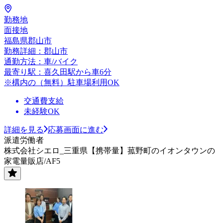
勤務地
面接地
福島県郡山市
勤務詳細：郡山市
通勤方法：車/バイク
最寄り駅：喜久田駅から車6分
※構内の（無料）駐車場利用OK
交通費支給
未経験OK
詳細を見る
応募画面に進む
派遣労働者
株式会社シエロ_三重県【携帯量】菰野町のイオンタウンの
家電量販店/AF5