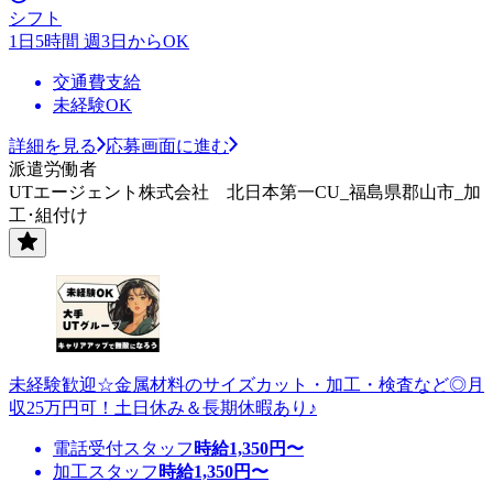
シフト
1日5時間 週3日からOK
交通費支給
未経験OK
詳細を見る
応募画面に進む
派遣労働者
UTエージェント株式会社 北日本第一CU_福島県郡山市_加
工･組付け
未経験歓迎☆金属材料のサイズカット・加工・検査など◎月
収25万円可！土日休み＆長期休暇あり♪
電話受付スタッフ
時給
1,350
円〜
加工スタッフ
時給
1,350
円〜