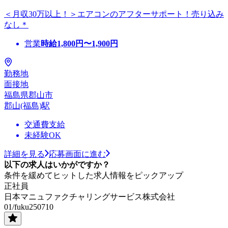
＜月収30万以上！＞エアコンのアフターサポート！売り込み
なし＊
営業
時給
1,800
円〜
1,900
円
勤務地
面接地
福島県郡山市
郡山(福島)駅
交通費支給
未経験OK
詳細を見る
応募画面に進む
以下の求人はいかがですか？
条件を緩めてヒットした求人情報をピックアップ
正社員
日本マニュファクチャリングサービス株式会社
01/fuku250710