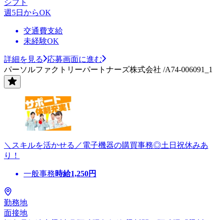
シフト
週5日からOK
交通費支給
未経験OK
詳細を見る
応募画面に進む
パーソルファクトリーパートナーズ株式会社 /A74-006091_1
＼スキルを活かせる／電子機器の購買事務◎土日祝休みあ
り！
一般事務
時給
1,250
円
勤務地
面接地