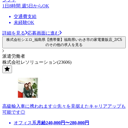
1日8時間 週5日からOK
交通費支給
未経験OK
詳細を見る
応募画面に進む
株式会社シエロ_福島県【携帯量】福島県いわき市の家電量販店_2/C5
のその他の求人を見る
派遣労働者
株式会社レソリューション(23606)
高級輸入車に携われます☆先々を見据えたキャリアアップも
可能です◎
オフィス系
月給
240,000
円〜
280,000
円