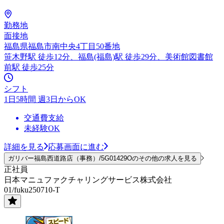
勤務地
面接地
福島県福島市南中央4丁目50番地
笹木野駅 徒歩12分、福島(福島)駅 徒歩29分、美術館図書館
前駅 徒歩25分
シフト
1日5時間 週3日からOK
交通費支給
未経験OK
詳細を見る
応募画面に進む
ガリバー福島西道路店（事務）/5G01429Oのその他の求人を見る
正社員
日本マニュファクチャリングサービス株式会社
01/fuku250710-T