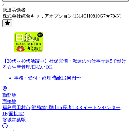
派遣労働者
株式会社綜合キャリアオプション(1314GH0810G7★78-N)
【20代～40代活躍中】社保完備・派遣のお仕事☆週5で働け
る☆生産管理/日払いOK
事務・受付・経理
時給
1,200
円〜
勤務地
面接地
福島県田村市(勤務地) 郡山市長者1-3-8 イートンセンター
1F(面接地)
磐城常葉駅