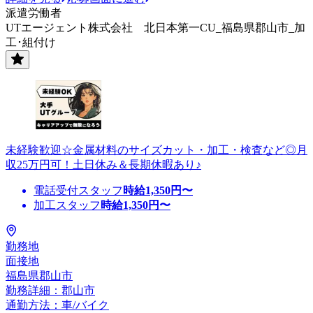
派遣労働者
UTエージェント株式会社 北日本第一CU_福島県郡山市_加
工･組付け
未経験歓迎☆金属材料のサイズカット・加工・検査など◎月
収25万円可！土日休み＆長期休暇あり♪
電話受付スタッフ
時給
1,350
円〜
加工スタッフ
時給
1,350
円〜
勤務地
面接地
福島県郡山市
勤務詳細：郡山市
通勤方法：車/バイク