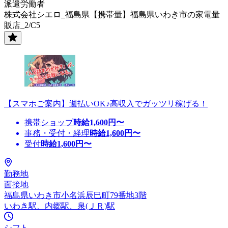
派遣労働者
株式会社シエロ_福島県【携帯量】福島県いわき市の家電量
販店_2/C5
【スマホご案内】週払いOK♪高収入でガッツリ稼げる！
携帯ショップ
時給
1,600
円〜
事務・受付・経理
時給
1,600
円〜
受付
時給
1,600
円〜
勤務地
面接地
福島県いわき市小名浜辰巳町79番地3階
いわき駅、内郷駅、泉(ＪＲ)駅
シフト