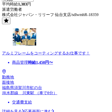
平均時給
1,383
円
派遣労働者
株式会社ジャパン・リリーフ 仙台支店/sdlwmhR-18359
アルミフレームをコーティングするお仕事です！
商品管理
時給
1,450
円〜
勤務地
面接地
福島県須賀川市虹の台
JR水郡線 川東駅 （車で8分）
交通費支給
詳細を見る
応募画面に進む