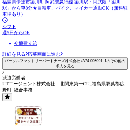
福島県伊達市梁川町 阿武隈急行線 梁川駅・阿武隈「梁川
駅」から車8分★自転車、バイク、マイカー通勤OK（無料駐
車場あり）
シフト
週5日からOK
交通費支給
詳細を見る
応募画面に進む
パーソルファクトリーパートナーズ株式会社 /A74-006091_1のその他の
求人を見る
派遣労働者
UTエージェント株式会社 北関東第一CU_福島県双葉郡広
野町_総合事務