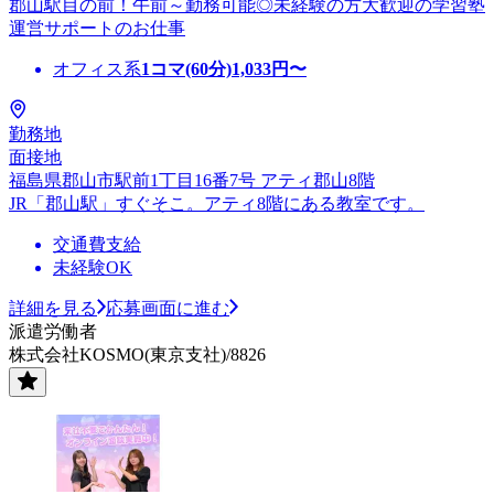
郡山駅目の前！午前～勤務可能◎未経験の方大歓迎の学習塾
運営サポートのお仕事
オフィス系
1コマ(60分)
1,033
円〜
勤務地
面接地
福島県郡山市駅前1丁目16番7号 アティ郡山8階
JR「郡山駅」すぐそこ。アティ8階にある教室です。
交通費支給
未経験OK
詳細を見る
応募画面に進む
派遣労働者
株式会社KOSMO(東京支社)/8826