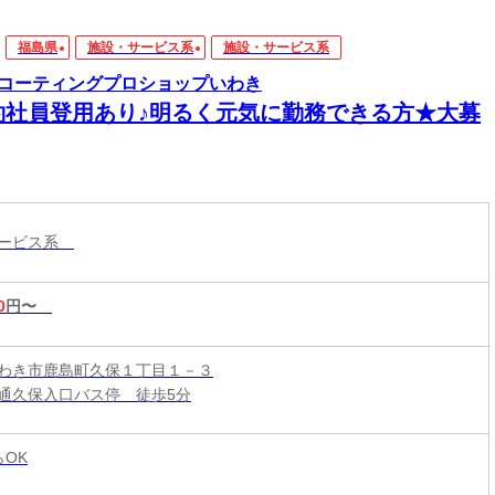
福島県
施設・サービス系
施設・サービス系
コーティングプロショップいわき
約社員登用あり♪明るく元気に勤務できる方★大募
サービス系
0
円〜
わき市鹿島町久保１丁目１－３
通久保入口バス停 徒歩5分
らOK