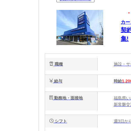
カー
契
集!
職種
施設・
給与
時給
1,20
勤務地・面接地
福島県い
新常磐交
シフト
週3日か