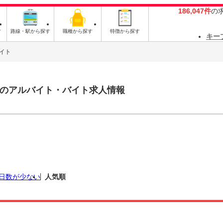
186,047件
の
す
路線・駅から探す
職種から探す
特徴から探す
キー
イト
のアルバイト・バイト求人情報
日数が少ない
人気順