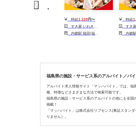
時給
1,220
円〜
時給
1
すき家 いわき鹿島店
すき家 い
内郷駅 植田(福島)駅 勿来駅 磯原駅 大津港駅 高萩駅 広野(福島)駅 木戸駅 富岡駅
内郷駅 植田(福島)駅 勿来駅 磯原駅 大津
福島県の施設・サービス系のアルバイト／バイ
アルバイト求人情報サイト「マッハバイト」では、福
種、特徴などさまざまな方法で検索可能です。
福島県の施設・サービス系のアルバイトの他にも全国
掲載！
「マッハバイト」は株式会社リブセンス(東証スタンダー
りません）。