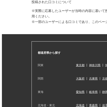
投稿された口コミについて
※実際に応募したユーザーが当時の内容に基いて
用ください。
※一部のユーザーによる口コミであり、このペー
都道府県から探す
関東
東京都
神奈川県
関西
大阪府
兵庫県
京
東海
愛知県
岐阜県
静
北海道・東北
北海道
青森県
岩