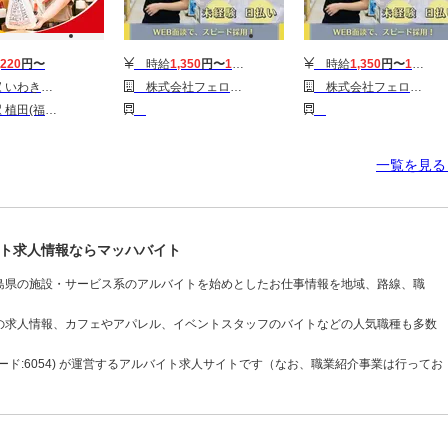
,220
円〜
時給
1,350
円〜
1,450
円
時給
1,350
円〜
1,450
円
わき鹿島店2
株式会社フェローズ(ゲーム販売)SND_G_370_274T(A)(SND)
株式会社フェローズ(ゲーム販売)SND_G_370_268T(A)(SND)
港駅 高萩駅 広野(福島)駅 木戸駅 富岡駅
一覧を見
ト求人情報ならマッハバイト
島県の施設・サービス系のアルバイトを始めとしたお仕事情報を地域、路線、職
の求人情報、カフェやアパレル、イベントスタッフのバイトなどの人気職種も多数
ド:6054) が運営するアルバイト求人サイトです（なお、職業紹介事業は行ってお