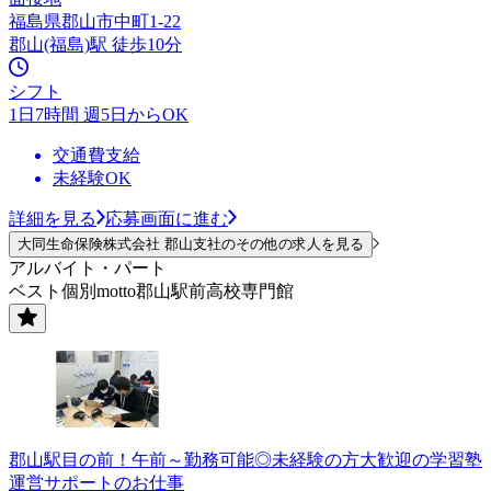
福島県郡山市中町1-22
郡山(福島)駅 徒歩10分
シフト
1日7時間 週5日からOK
交通費支給
未経験OK
詳細を見る
応募画面に進む
大同生命保険株式会社 郡山支社のその他の求人を見る
アルバイト・パート
ベスト個別motto郡山駅前高校専門館
郡山駅目の前！午前～勤務可能◎未経験の方大歓迎の学習塾
運営サポートのお仕事