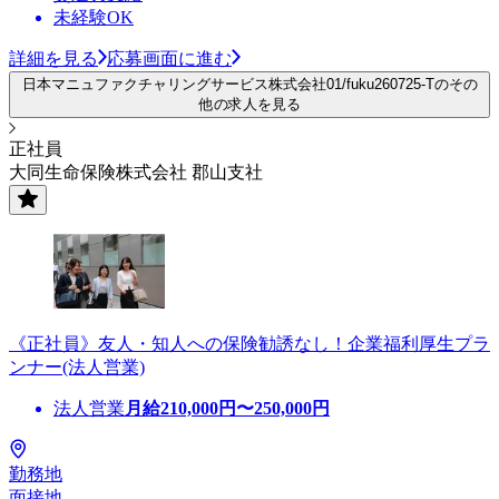
未経験OK
詳細を見る
応募画面に進む
日本マニュファクチャリングサービス株式会社01/fuku260725-Tのその
他の求人を見る
正社員
大同生命保険株式会社 郡山支社
《正社員》友人・知人への保険勧誘なし！企業福利厚生プラ
ンナー(法人営業)
法人営業
月給
210,000
円〜
250,000
円
勤務地
面接地