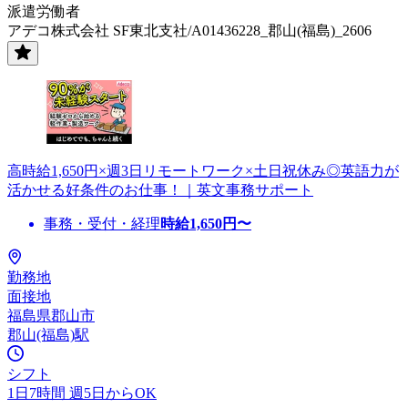
派遣労働者
アデコ株式会社 SF東北支社/A01436228_郡山(福島)_2606
高時給1,650円×週3日リモートワーク×土日祝休み◎英語力が
活かせる好条件のお仕事！｜英文事務サポート
事務・受付・経理
時給
1,650
円〜
勤務地
面接地
福島県郡山市
郡山(福島)駅
シフト
1日7時間 週5日からOK