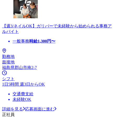
【週3/ネイルOK】ガリバーで未経験から始められる事務ア
ルバイト
一般事務
時給
1,300
円〜
勤務地
面接地
福島県郡山市南2-7
シフト
1日5時間 週3日からOK
交通費支給
未経験OK
詳細を見る
応募画面に進む
正社員