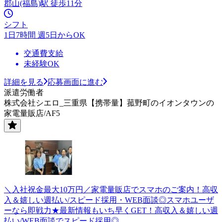
郡山(福島)駅 徒歩11分
シフト
1日7時間 週5日からOK
交通費支給
未経験OK
詳細を見る
応募画面に進む
派遣労働者
株式会社シエロ_三重県【携帯量】菰野町のイオンタウンの
家電量販店/AF5
＼入社祝金最大10万円／家電量販店でスマホのご案内！高収
入＆嬉しい週払い/スピード採用・WEB面談◎スマホユーザ
ーなら即戦力★最新情報もいち早くGET！高収入＆嬉しい週
払い/WEB面談でスピード採用◎