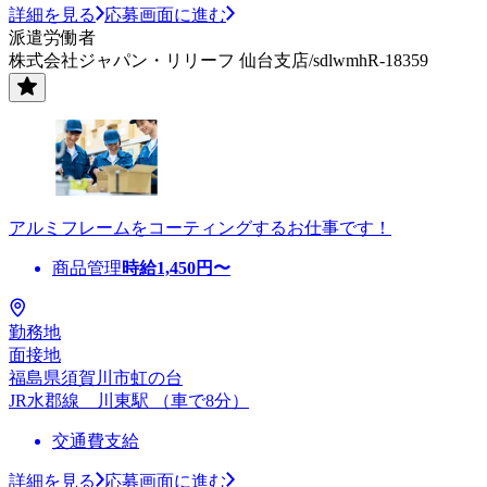
詳細を見る
応募画面に進む
派遣労働者
株式会社ジャパン・リリーフ 仙台支店/sdlwmhR-18359
アルミフレームをコーティングするお仕事です！
商品管理
時給
1,450
円〜
勤務地
面接地
福島県須賀川市虹の台
JR水郡線 川東駅 （車で8分）
交通費支給
詳細を見る
応募画面に進む