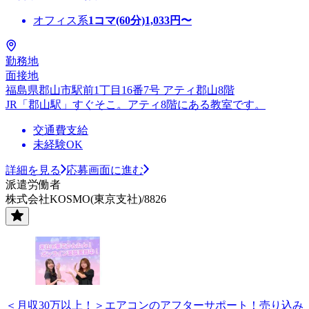
オフィス系
1コマ(60分)
1,033
円〜
勤務地
面接地
福島県郡山市駅前1丁目16番7号 アティ郡山8階
JR「郡山駅」すぐそこ。アティ8階にある教室です。
交通費支給
未経験OK
詳細を見る
応募画面に進む
派遣労働者
株式会社KOSMO(東京支社)/8826
＜月収30万以上！＞エアコンのアフターサポート！売り込み