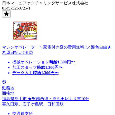
日本マニュファクチャリングサービス株式会社
01/fuku260725-T
マシンオペレーター＼家電付き寮の費用無料!!／髪色自由★
希望日払いOK◎
機械オペレーション
時給
1,300
円〜
加工スタッフ
時給
1,300
円〜
データ入力
時給
1,300
円〜
勤務地
面接地
福島県郡山市 ★磐越西線・喜久田駅より車10分
喜久田駅、安子ケ島駅、日和田駅
交通費支給