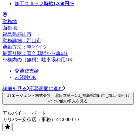
加工スタッフ
時給
1,350
円〜
勤務地
面接地
福島県郡山市
勤務詳細：郡山市
通勤方法：車/バイク
最寄り駅：喜久田駅から車6分
※構内の（無料）駐車場利用OK
交通費支給
未経験OK
詳細を見る
応募画面に進む
UTエージェント株式会社 北日本第一CU_福島県郡山市_加工･組付け
のその他の求人を見る
アルバイト・パート
ガリバー安積店（事務）/5G00001O