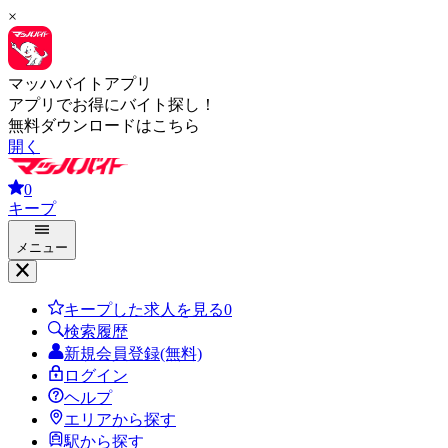
×
マッハバイトアプリ
アプリでお得にバイト探し！
無料ダウンロードはこちら
開く
0
キープ
メニュー
キープした求人を見る
0
検索履歴
新規会員登録(無料)
ログイン
ヘルプ
エリアから探す
駅から探す