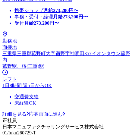
携帯ショップ
月給
273,200
円〜
事務・受付・経理
月給
273,200
円〜
受付
月給
273,200
円〜
勤務地
面接地
三重県三重郡菰野町大字宿野字神明田357イオンタウン菰野
内
菰野駅、桜(三重)駅
シフト
1日8時間 週5日からOK
交通費支給
未経験OK
詳細を見る
応募画面に進む
正社員
日本マニュファクチャリングサービス株式会社
01/fuku260729-T