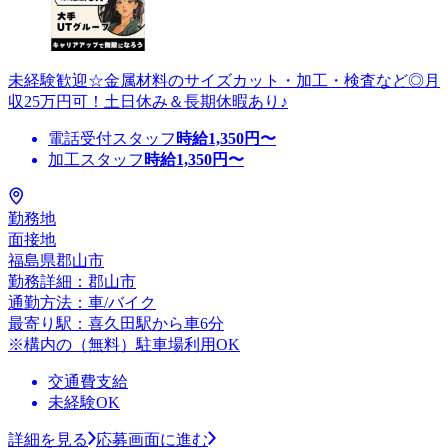
未経験歓迎☆金属材料のサイズカット・加工・検査など◎月
収25万円可！土日休み＆長期休暇あり♪
電話受付スタッフ
時給
1,350
円〜
加工スタッフ
時給
1,350
円〜
勤務地
面接地
福島県郡山市
勤務詳細：郡山市
通勤方法：車/バイク
最寄り駅：喜久田駅から車6分
※構内の（無料）駐車場利用OK
交通費支給
未経験OK
詳細を見る
応募画面に進む