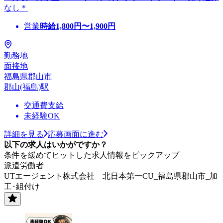
なし＊
営業
時給
1,800
円〜
1,900
円
勤務地
面接地
福島県郡山市
郡山(福島)駅
交通費支給
未経験OK
詳細を見る
応募画面に進む
以下の求人はいかがですか？
条件を緩めてヒットした求人情報をピックアップ
派遣労働者
UTエージェント株式会社 北日本第一CU_福島県郡山市_加
工･組付け