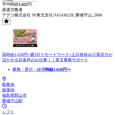
平均時給
1,422
円
派遣労働者
アデコ株式会社 SF東北支社/A01436228_磐城守山_2606
高時給1,650円×週3日リモートワーク×土日祝休み◎英語力が
活かせる好条件のお仕事！｜英文事務サポート
事務・受付・経理
時給
1,650
円〜
勤務地
面接地
福島県郡山市
磐城守山駅
シフト