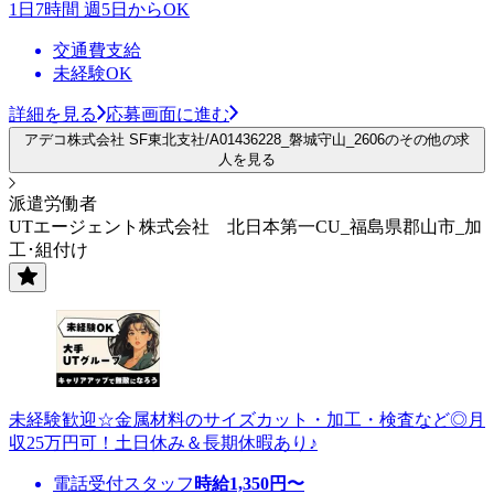
1日7時間 週5日からOK
交通費支給
未経験OK
詳細を見る
応募画面に進む
アデコ株式会社 SF東北支社/A01436228_磐城守山_2606のその他の求
人を見る
派遣労働者
UTエージェント株式会社 北日本第一CU_福島県郡山市_加
工･組付け
未経験歓迎☆金属材料のサイズカット・加工・検査など◎月
収25万円可！土日休み＆長期休暇あり♪
電話受付スタッフ
時給
1,350
円〜