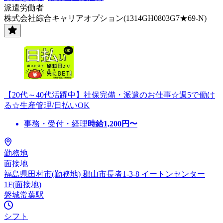
派遣労働者
株式会社綜合キャリアオプション(1314GH0803G7★69-N)
【20代～40代活躍中】社保完備・派遣のお仕事☆週5で働け
る☆生産管理/日払いOK
事務・受付・経理
時給
1,200
円〜
勤務地
面接地
福島県田村市(勤務地) 郡山市長者1-3-8 イートンセンター
1F(面接地)
磐城常葉駅
シフト