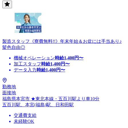
製造スタッフ《寮費無料!!》年末年始＆お盆には手当あり♪
髪色自由◎
機械オペレーション
時給
1,400
円〜
加工スタッフ
時給
1,400
円〜
データ入力
時給
1,400
円〜
勤務地
面接地
福島県本宮市 ★東北本線・五百川駅より車10分
五百川駅、本宮(福島)駅、日和田駅
交通費支給
未経験OK