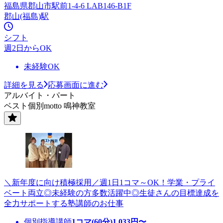
福島県郡山市駅前1-4-6 LAB146-B1F
郡山(福島)駅
シフト
週2日からOK
未経験OK
詳細を見る
応募画面に進む
アルバイト・パート
ベスト個別motto 鳴神教室
＼新年度に向け積極採用／週1日1コマ～OK！学業・プライ
ベート両立◎未経験の方多数活躍中◎生徒さんの目標達成を
全力サポートする塾講師のお仕事
個別指導講師
1コマ(60分)
1,033
円〜