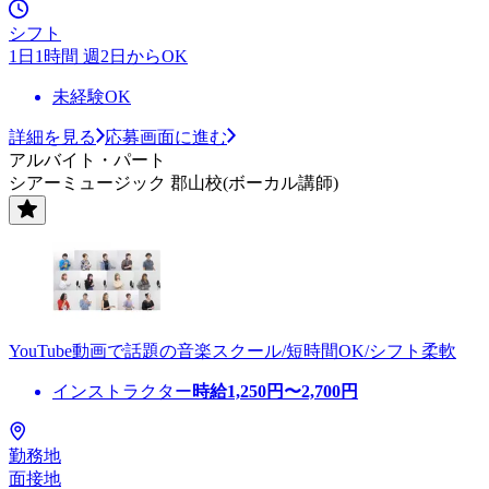
シフト
1日1時間 週2日からOK
未経験OK
詳細を見る
応募画面に進む
アルバイト・パート
シアーミュージック 郡山校(ボーカル講師)
YouTube動画で話題の音楽スクール/短時間OK/シフト柔軟
インストラクター
時給
1,250
円〜
2,700
円
勤務地
面接地