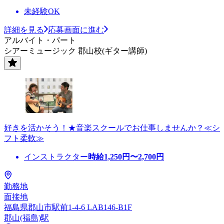
未経験OK
詳細を見る
応募画面に進む
アルバイト・パート
シアーミュージック 郡山校(ギター講師)
好きを活かそう！★音楽スクールでお仕事しませんか？≪シ
フト柔軟≫
インストラクター
時給
1,250
円〜
2,700
円
勤務地
面接地
福島県郡山市駅前1-4-6 LAB146-B1F
郡山(福島)駅