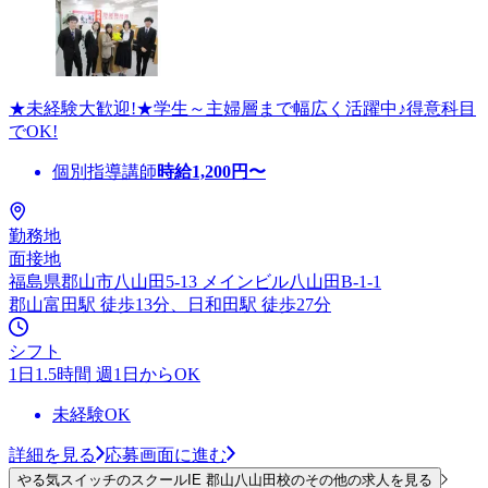
★未経験大歓迎!★学生～主婦層まで幅広く活躍中♪得意科目
でOK!
個別指導講師
時給
1,200
円〜
勤務地
面接地
福島県郡山市八山田5-13 メインビル八山田B-1-1
郡山富田駅 徒歩13分、日和田駅 徒歩27分
シフト
1日1.5時間 週1日からOK
未経験OK
詳細を見る
応募画面に進む
やる気スイッチのスクールIE 郡山八山田校のその他の求人を見る