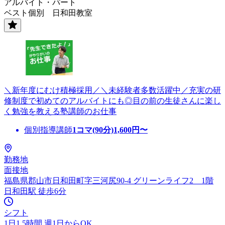
アルバイト・パート
ベスト個別 日和田教室
＼新年度にむけ積極採用／＼未経験者多数活躍中／充実の研
修制度で初めてのアルバイトにも◎目の前の生徒さんに楽し
く勉強を教える塾講師のお仕事
個別指導講師
1コマ(90分)
1,600
円〜
勤務地
面接地
福島県郡山市日和田町字三河尻90-4 グリーンライフ2 1階
日和田駅 徒歩6分
シフト
1日1.5時間 週1日からOK