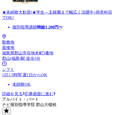
★未経験大歓迎!★学生～主婦層まで幅広く活躍中♪得意科目
でOK!
個別指導講師
時給
1,200
円〜
勤務地
面接地
福島県郡山市谷地本町5番地
郡山(福島)駅 徒歩5分
シフト
1日1.5時間 週1日からOK
未経験OK
詳細を見る
応募画面に進む
アルバイト・パート
ナビ個別指導学院 郡山大槻校