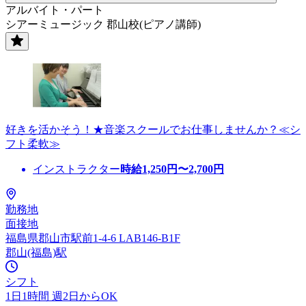
アルバイト・パート
シアーミュージック 郡山校(ピアノ講師)
好きを活かそう！★音楽スクールでお仕事しませんか？≪シ
フト柔軟≫
インストラクター
時給
1,250
円〜
2,700
円
勤務地
面接地
福島県郡山市駅前1-4-6 LAB146-B1F
郡山(福島)駅
シフト
1日1時間 週2日からOK