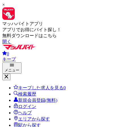
×
マッハバイトアプリ
アプリでお得にバイト探し！
無料ダウンロードはこちら
開く
0
キープ
メニュー
キープした求人を見る
0
検索履歴
新規会員登録(無料)
ログイン
ヘルプ
エリアから探す
駅から探す