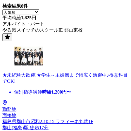
検索結果
8
件
平均時給
1,825
円
アルバイト・パート
やる気スイッチのスクールIE 郡山東校
★未経験大歓迎!★学生～主婦層まで幅広く活躍中♪得意科目
でOK!
個別指導講師
時給
1,200
円〜
勤務地
面接地
福島県郡山市昭和2-10-15 ラフィーネ丸武1F
郡山(福島)駅 徒歩17分