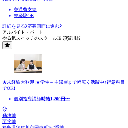
交通費支給
未経験OK
詳細を見る
応募画面に進む
アルバイト・パート
やる気スイッチのスクールIE 須賀川校
★未経験大歓迎!★学生～主婦層まで幅広く活躍中♪得意科目
でOK!
個別指導講師
時給
1,200
円〜
勤務地
面接地
福島県須賀川市岡東町167番地