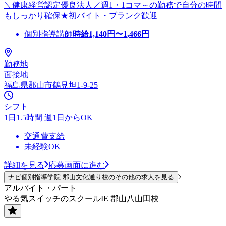
＼健康経営認定優良法人／週1・1コマ～の勤務で自分の時間
もしっかり確保★初バイト・ブランク歓迎
個別指導講師
時給
1,140
円〜
1,466
円
勤務地
面接地
福島県郡山市鶴見坦1-9-25
シフト
1日1.5時間 週1日からOK
交通費支給
未経験OK
詳細を見る
応募画面に進む
ナビ個別指導学院 郡山文化通り校のその他の求人を見る
アルバイト・パート
やる気スイッチのスクールIE 郡山八山田校