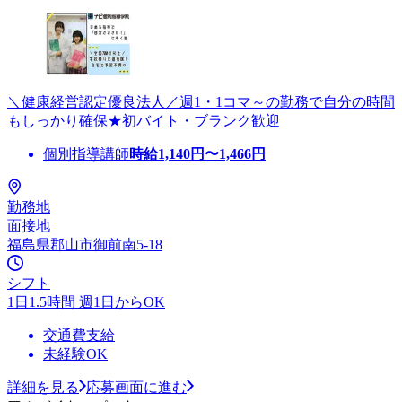
＼健康経営認定優良法人／週1・1コマ～の勤務で自分の時間
もしっかり確保★初バイト・ブランク歓迎
個別指導講師
時給
1,140
円〜
1,466
円
勤務地
面接地
福島県郡山市御前南5-18
シフト
1日1.5時間 週1日からOK
交通費支給
未経験OK
詳細を見る
応募画面に進む