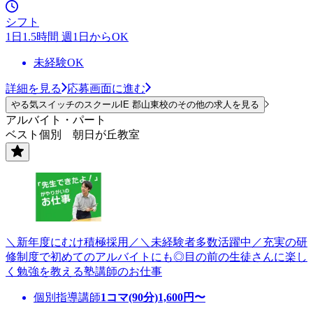
シフト
1日1.5時間 週1日からOK
未経験OK
詳細を見る
応募画面に進む
やる気スイッチのスクールIE 郡山東校のその他の求人を見る
アルバイト・パート
ベスト個別 朝日が丘教室
＼新年度にむけ積極採用／＼未経験者多数活躍中／充実の研
修制度で初めてのアルバイトにも◎目の前の生徒さんに楽し
く勉強を教える塾講師のお仕事
個別指導講師
1コマ(90分)
1,600
円〜