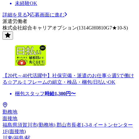
未経験OK
詳細を見る
応募画面に進む
派遣労働者
株式会社綜合キャリアオプション(1314GH0810G7★10-S)
【20代～40代活躍中】社保完備・派遣のお仕事☆週5で働け
る☆アルミフレームの組立・検品・梱包/日払いOK
梱包スタッフ
時給
1,300
円〜
勤務地
面接地
福島県須賀川市(勤務地) 郡山市長者1-3-8 イートンセンター
1F(面接地)
川東(福島)駅