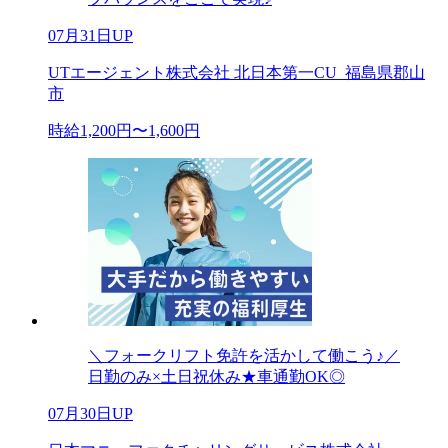
07月31日UP
UTエージェント株式会社 北日本第一CU_福島県郡山
市
時給1,200円〜1,600円
＼フォークリフト免許を活かして働こう♪／
日勤のみ×土日祝休み★車通勤OK◎
07月30日UP