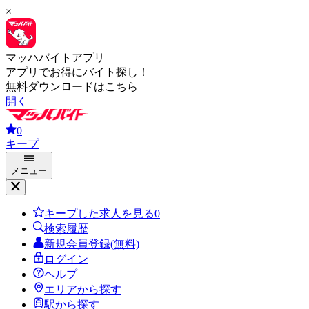
×
マッハバイトアプリ
アプリでお得にバイト探し！
無料ダウンロードはこちら
開く
0
キープ
メニュー
キープした求人を見る
0
検索履歴
新規会員登録(無料)
ログイン
ヘルプ
エリアから探す
駅から探す