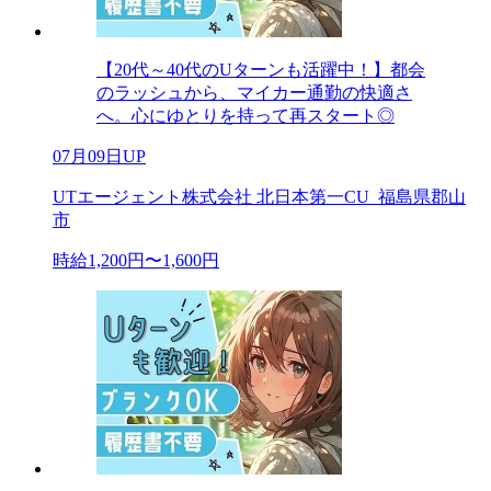
【20代～40代のUターンも活躍中！】都会
のラッシュから、マイカー通勤の快適さ
へ。心にゆとりを持って再スタート◎
07月09日UP
UTエージェント株式会社 北日本第一CU_福島県郡山
市
時給1,200円〜1,600円