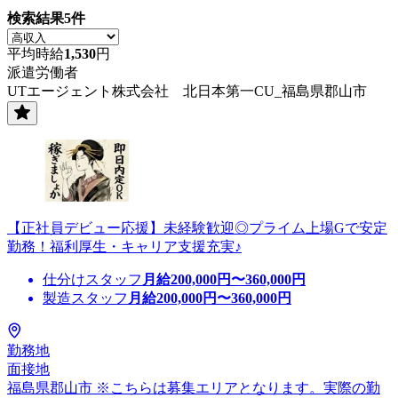
検索結果
5
件
平均時給
1,530
円
派遣労働者
UTエージェント株式会社 北日本第一CU_福島県郡山市
【正社員デビュー応援】未経験歓迎◎プライム上場Gで安定
勤務！福利厚生・キャリア支援充実♪
仕分けスタッフ
月給
200,000
円〜
360,000
円
製造スタッフ
月給
200,000
円〜
360,000
円
勤務地
面接地
福島県郡山市 ※こちらは募集エリアとなります。実際の勤