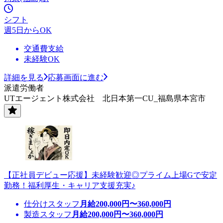
シフト
週5日からOK
交通費支給
未経験OK
詳細を見る
応募画面に進む
派遣労働者
UTエージェント株式会社 北日本第一CU_福島県本宮市
【正社員デビュー応援】未経験歓迎◎プライム上場Gで安定
勤務！福利厚生・キャリア支援充実♪
仕分けスタッフ
月給
200,000
円〜
360,000
円
製造スタッフ
月給
200,000
円〜
360,000
円