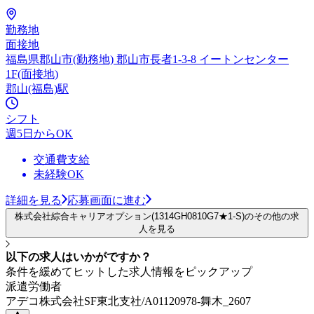
勤務地
面接地
福島県郡山市(勤務地) 郡山市長者1-3-8 イートンセンター
1F(面接地)
郡山(福島)駅
シフト
週5日からOK
交通費支給
未経験OK
詳細を見る
応募画面に進む
株式会社綜合キャリアオプション(1314GH0810G7★1-S)のその他の求
人を見る
以下の求人はいかがですか？
条件を緩めてヒットした求人情報をピックアップ
派遣労働者
アデコ株式会社SF東北支社/A01120978-舞木_2607