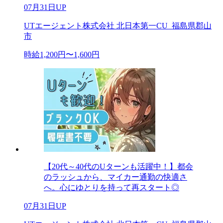
07月31日UP
UTエージェント株式会社 北日本第一CU_福島県郡山
市
時給1,200円〜1,600円
【20代～40代のUターンも活躍中！】都会
のラッシュから、マイカー通勤の快適さ
へ。心にゆとりを持って再スタート◎
07月31日UP