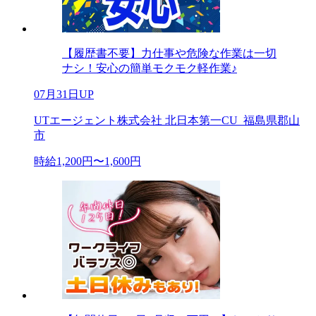
【履歴書不要】力仕事や危険な作業は一切
ナシ！安心の簡単モクモク軽作業♪
07月31日UP
UTエージェント株式会社 北日本第一CU_福島県郡山
市
時給1,200円〜1,600円