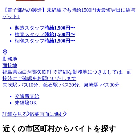
【電子部品の製造】未経験でも時給1500円★最短翌日に給与
ゲット♪
製造スタッフ
時給
1,500
円〜
検査スタッフ
時給
1,500
円〜
梱包スタッフ
時給
1,500
円〜
勤務地
面接地
福島県西白河郡矢吹町 ※詳細な勤務地につきましては、面
接時にご確認をお願いいたします
矢吹駅 バス10分、鏡石駅 バス30分、泉崎駅 バス30分
交通費支給
未経験OK
詳細を見る
応募画面に進む
近くの市区町村からバイトを探す