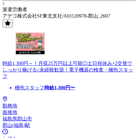
派遣労働者
アデコ株式会社SF東北支社/A01120978-郡山_2607
時給1,300円～！月収25万円以上可能◎土日祝休み×2交替で
しっかり稼げる♪未経験歓迎！電子機器の検査・梱包スタッ
フ
梱包スタッフ
時給
1,300
円〜
勤務地
面接地
福島県郡山市
郡山(福島)駅