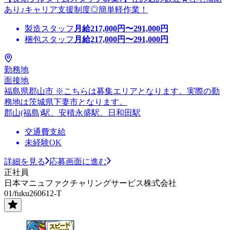
あり♪キャリア支援制度◎簡単軽作業！
製造スタッフ
月給
217,000
円〜
291,000
円
梱包スタッフ
月給
217,000
円〜
291,000
円
勤務地
面接地
福島県郡山市 ※こちらは募集エリアとなります。実際の勤
務地は茨城県下妻市となります。
郡山(福島)駅、安積永盛駅、日和田駅
交通費支給
未経験OK
詳細を見る
応募画面に進む
正社員
日本マニュファクチャリングサービス株式会社
01/fuku260612-T