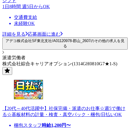
シフト
1日8時間 週5日からOK
交通費支給
未経験OK
詳細を見る
応募画面に進む
アデコ株式会社SF東北支社/A01120978-郡山_2607のその他の求人を見
る
派遣労働者
株式会社綜合キャリアオプション(1314GH0810G7★1-S)
【20代～40代活躍中】社保完備・派遣のお仕事☆週5で働け
る☆基板材料の計量・検査・真空パック・梱包/日払いOK
梱包スタッフ
時給
1,200
円〜