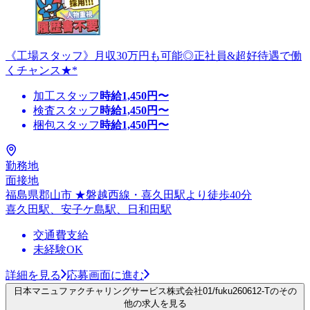
《工場スタッフ》月収30万円も可能◎正社員&超好待遇で働
くチャンス★*
加工スタッフ
時給
1,450
円〜
検査スタッフ
時給
1,450
円〜
梱包スタッフ
時給
1,450
円〜
勤務地
面接地
福島県郡山市 ★磐越西線・喜久田駅より徒歩40分
喜久田駅、安子ケ島駅、日和田駅
交通費支給
未経験OK
詳細を見る
応募画面に進む
日本マニュファクチャリングサービス株式会社01/fuku260612-Tのその
他の求人を見る