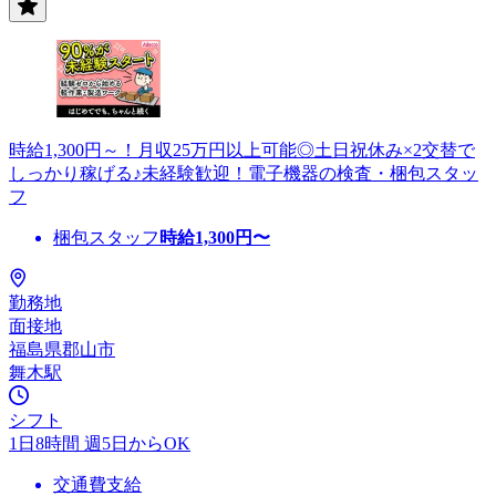
時給1,300円～！月収25万円以上可能◎土日祝休み×2交替で
しっかり稼げる♪未経験歓迎！電子機器の検査・梱包スタッ
フ
梱包スタッフ
時給
1,300
円〜
勤務地
面接地
福島県郡山市
舞木駅
シフト
1日8時間 週5日からOK
交通費支給