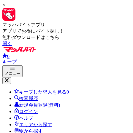
×
マッハバイトアプリ
アプリでお得にバイト探し！
無料ダウンロードはこちら
開く
0
キープ
メニュー
キープした求人を見る
0
検索履歴
新規会員登録(無料)
ログイン
ヘルプ
エリアから探す
駅から探す