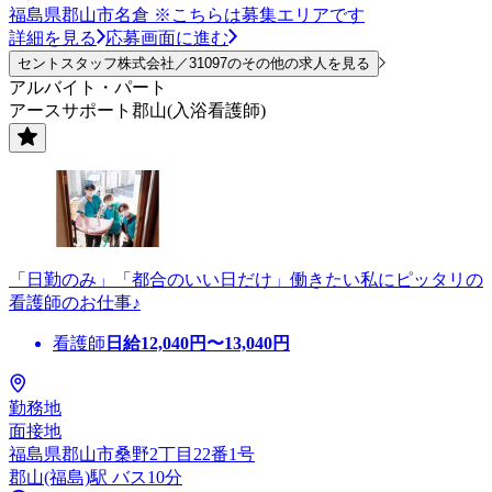
福島県郡山市名倉 ※こちらは募集エリアです
詳細を見る
応募画面に進む
セントスタッフ株式会社／31097のその他の求人を見る
アルバイト・パート
アースサポート郡山(入浴看護師)
「日勤のみ」「都合のいい日だけ」働きたい私にピッタリの
看護師のお仕事♪
看護師
日給
12,040
円〜
13,040
円
勤務地
面接地
福島県郡山市桑野2丁目22番1号
郡山(福島)駅 バス10分