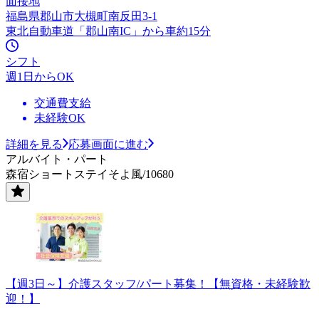
面接地
福島県郡山市大槻町南反田3-1
東北自動車道「郡山南IC」から車約15分
シフト
週1日からOK
交通費支給
未経験OK
詳細を見る
応募画面に進む
アルバイト・パート
森宿ショートステイそよ風/10680
【週3日～】介護スタッフ/パート募集！【無資格・未経験歓
迎！】