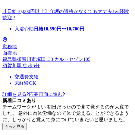
【日給10,000円以上】介護の資格がなくても大丈夫♪未経験
歓迎!!
入浴介助
日給
10,590
円〜
10,700
円
勤務地
面接地
福島県須賀川市塚田133 カルトセゾン105
須賀川駅 徒歩5分
交通費支給
未経験OK
詳細を見る
応募画面に進む
新着口コミあり
チームワークがよい 初日だったので見て覚えるのが大変で
した。 意外に肉体労働なので体で覚えることができるよう
に、しっかりと覚えて身につけていきたいと思いました。
もっと見る