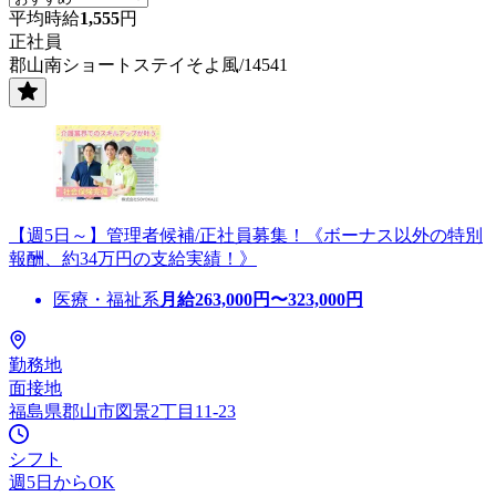
平均時給
1,555
円
正社員
郡山南ショートステイそよ風/14541
【週5日～】管理者候補/正社員募集！《ボーナス以外の特別
報酬、約34万円の支給実績！》
医療・福祉系
月給
263,000
円〜
323,000
円
勤務地
面接地
福島県郡山市図景2丁目11-23
シフト
週5日からOK