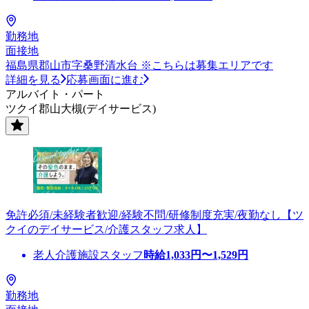
勤務地
面接地
福島県郡山市字桑野清水台 ※こちらは募集エリアです
詳細を見る
応募画面に進む
アルバイト・パート
ツクイ郡山大槻(デイサービス)
免許必須/未経験者歓迎/経験不問/研修制度充実/夜勤なし【ツ
クイのデイサービス/介護スタッフ求人】
老人介護施設スタッフ
時給
1,033
円〜
1,529
円
勤務地