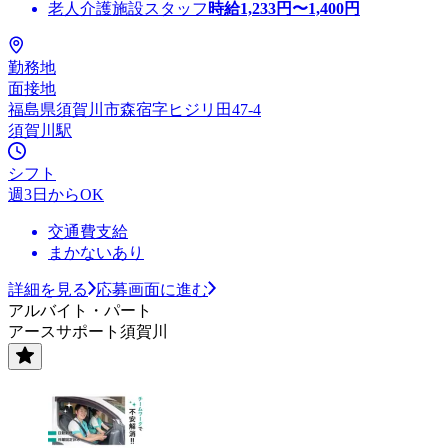
老人介護施設スタッフ
時給
1,233
円〜
1,400
円
勤務地
面接地
福島県須賀川市森宿字ヒジリ田47-4
須賀川駅
シフト
週3日からOK
交通費支給
まかないあり
詳細を見る
応募画面に進む
アルバイト・パート
アースサポート須賀川