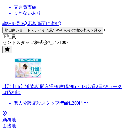
交通費支給
まかないあり
詳細を見る
応募画面に進む
郡山南ショートステイそよ風/14541のその他の求人を見る
正社員
セントスタッフ株式会社／31097
【郡山市】派遣/訪問入浴/介護職/9時～18時/週2日/Wワーク
は応相談
老人介護施設スタッフ
時給
1,200
円〜
勤務地
面接地