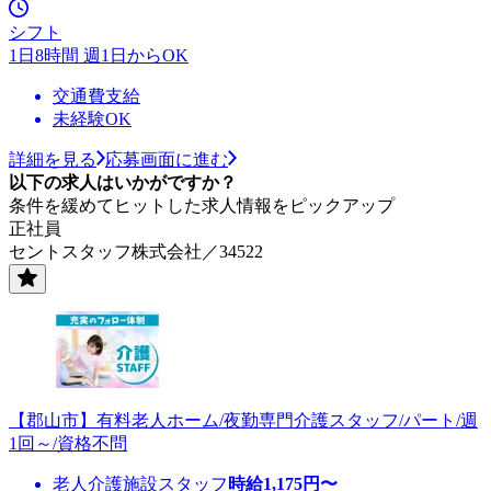
シフト
1日8時間 週1日からOK
交通費支給
未経験OK
詳細を見る
応募画面に進む
以下の求人はいかがですか？
条件を緩めてヒットした求人情報をピックアップ
正社員
セントスタッフ株式会社／34522
【郡山市】有料老人ホーム/夜勤専門介護スタッフ/パート/週
1回～/資格不問
老人介護施設スタッフ
時給
1,175
円〜