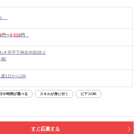
&短時間入店OK♪平均月収33万円☆週1日～1時間～
もOK♪全国600店舗の圧倒的集客力☆
スト
8
円〜
3,510
円
わき市平下神谷内宿38-1
)駅
 週1日からOK
日や時間が選べる
スキルが身に付く
ピアスOK
すぐ応募する