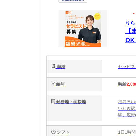
りら
【
O
時間
週
職種
セラピ
給与
時給
2,08
勤務地・面接地
福島県い
いわき駅
駅、広野
シフト
1日1時間