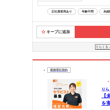
正社員登用あり
年齢不問
未経
キープに追加
りらくる
業務委託契約
りら
【
を