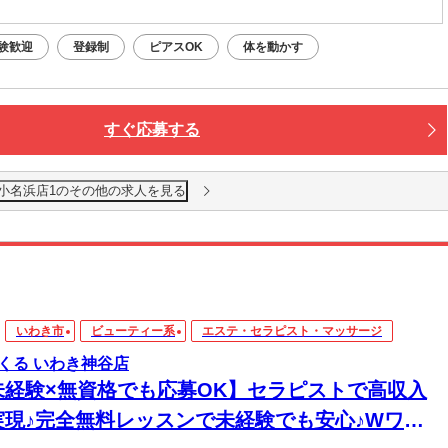
験歓迎
登録制
ピアスOK
体を動かす
すぐ応募する
 小名浜店1のその他の求人を見る
いわき市
ビューティー系
エステ・セラピスト・マッサージ
くる いわき神谷店
未経験×無資格でも応募OK】セラピストで高収入
実現♪完全無料レッスンで未経験でも安心♪Wワー