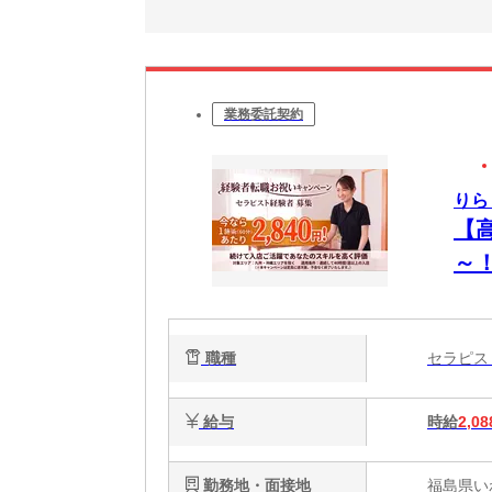
業務委託契約
りら
【
～
OK
職種
セラピ
給与
時給
2,08
勤務地・面接地
福島県い