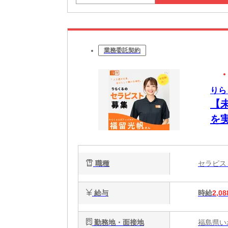
業務委託契約
りら
【
を
ク
で
職種
セラピ
給与
時給
2,08
勤務地・面接地
福島県い