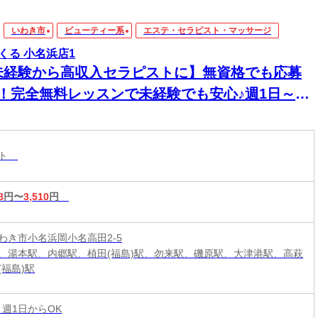
いわき市
ビューティー系
エステ・セラピスト・マッサージ
くる 小名浜店1
未経験から高収入セラピストに】無資格でも応募
K！完全無料レッスンで未経験でも安心♪週1日～1
～OK！好きな時間に働ける♪60分最大3510円★
20時間以上入店できる方大歓迎♪
スト
8
円〜
3,510
円
わき市小名浜岡小名高田2-5
、湯本駅、内郷駅、植田(福島)駅、勿来駅、磯原駅、大津港駅、高萩
(福島)駅
 週1日からOK