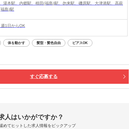
、湯本駅、内郷駅、植田(福島)駅、勿来駅、磯原駅、大津港駅、高萩
(福島)駅
 週1日からOK
体を動かす
髪型・髪色自由
ピアスOK
すぐ応募する
求人はいかがですか？
緩めてヒットした求人情報をピックアップ