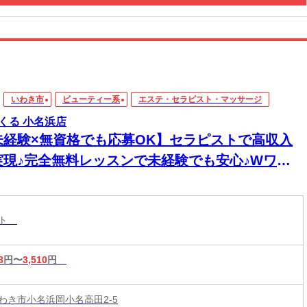
いわき市
ビューティー系
エステ・セラピスト・マッサージ
くる 小名浜店
未経験×無資格でも応募OK】セラピストで高収入
実現♪完全無料レッスンで未経験でも安心♪Wワー
&短時間入店OK♪平均月収33万円☆週1日～1時間～
もOK♪全国600店舗の圧倒的集客力☆
スト
8
円〜
3,510
円
わき市小名浜岡小名高田2-5