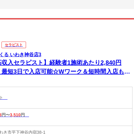
セラピスト
くる いわき神谷店3
高収入セラピスト】経験者1施術あたり2,840円
！最短3日で入店可能☆Wワーク＆短時間入店も
☆週1日～1時間～でもOK♪
スト
8
円〜
3,510
円
わき市平下神谷内宿38-1