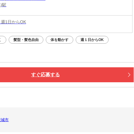
)駅
 週1日からOK
く
髪型・髪色自由
体を動かす
週１日からOK
すぐ応募する
茨城市