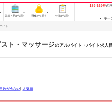
185,925件
の
す
路線・駅から探す
職種から探す
特徴から探す
キー
バイト
ピスト・マッサージ
のアルバイト・バイト求人
日数が少ない
人気順