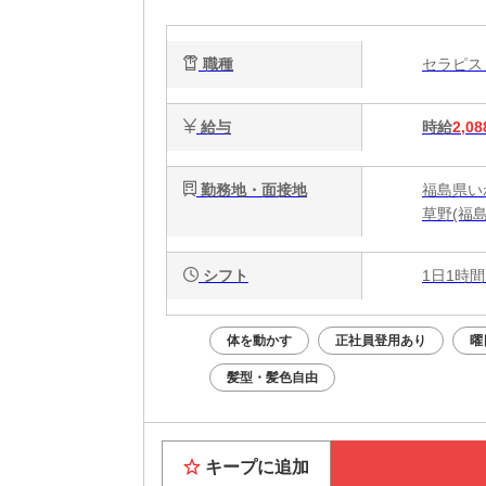
ク
で
職種
セラピ
給与
時給
2,08
勤務地・面接地
福島県い
草野(福島
シフト
1日1時間
体を動かす
正社員登用あり
曜
髪型・髪色自由
キープに追加