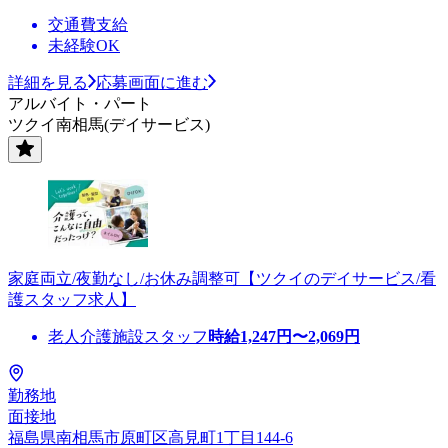
交通費支給
未経験OK
詳細を見る
応募画面に進む
アルバイト・パート
ツクイ南相馬(デイサービス)
家庭両立/夜勤なし/お休み調整可【ツクイのデイサービス/看
護スタッフ求人】
老人介護施設スタッフ
時給
1,247
円〜
2,069
円
勤務地
面接地
福島県南相馬市原町区高見町1丁目144-6