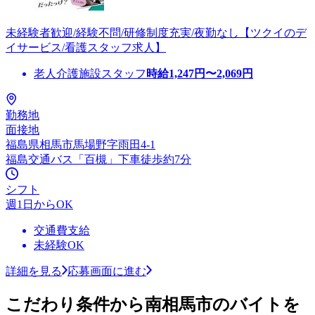
未経験者歓迎/経験不問/研修制度充実/夜勤なし【ツクイのデ
イサービス/看護スタッフ求人】
老人介護施設スタッフ
時給
1,247
円〜
2,069
円
勤務地
面接地
福島県相馬市馬場野字雨田4-1
福島交通バス「百槻」下車徒歩約7分
シフト
週1日からOK
交通費支給
未経験OK
詳細を見る
応募画面に進む
こだわり条件から南相馬市のバイトを