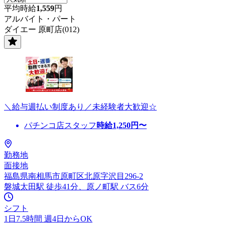
平均時給
1,559
円
アルバイト・パート
ダイエー 原町店(012)
＼給与週払い制度あり／未経験者大歓迎☆
パチンコ店スタッフ
時給
1,250
円〜
勤務地
面接地
福島県南相馬市原町区北原字沢目296-2
磐城太田駅 徒歩41分、原ノ町駅 バス6分
シフト
1日7.5時間 週4日からOK