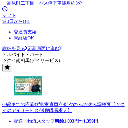
「高見町二丁目」バス停下車徒歩約3分
シフト
週3日からOK
交通費支給
未経験OK
詳細を見る
応募画面に進む
アルバイト・パート
ツクイ南相馬(デイサービス)
69歳までの応募歓迎/家庭両立/朝夕のみ/お休み調整可【ツク
イのデイサービス/送迎職員求人】
配送・物流スタッフ
時給
1,033
円〜
1,359
円