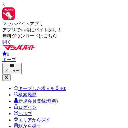
×
マッハバイトアプリ
アプリでお得にバイト探し！
無料ダウンロードはこちら
開く
0
キープ
メニュー
キープした求人を見る
0
検索履歴
新規会員登録(無料)
ログイン
ヘルプ
エリアから探す
駅から探す