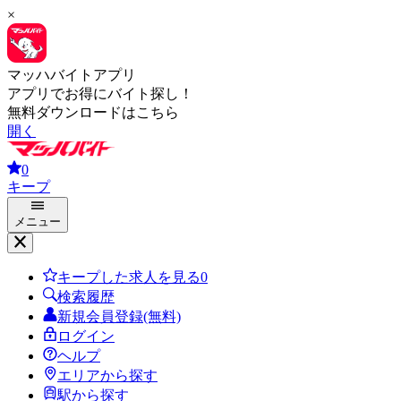
×
マッハバイトアプリ
アプリでお得にバイト探し！
無料ダウンロードはこちら
開く
0
キープ
メニュー
キープした求人を見る
0
検索履歴
新規会員登録(無料)
ログイン
ヘルプ
エリアから探す
駅から探す