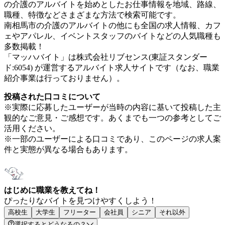
の介護のアルバイトを始めとしたお仕事情報を地域、路線、
職種、特徴などさまざまな方法で検索可能です。
南相馬市の介護のアルバイトの他にも全国の求人情報、カフ
ェやアパレル、イベントスタッフのバイトなどの人気職種も
多数掲載！
「マッハバイト」は株式会社リブセンス(東証スタンダー
ド:6054) が運営するアルバイト求人サイトです（なお、職業
紹介事業は行っておりません）。
投稿された口コミについて
※実際に応募したユーザーが当時の内容に基いて投稿した主
観的なご意見・ご感想です。あくまでも一つの参考としてご
活用ください。
※一部のユーザーによる口コミであり、このページの求人案
件と実態が異なる場合もあります。
はじめに職業を教えてね！
ぴったりなバイトを見つけやすくしよう！
高校生
大学生
フリーター
会社員
シニア
それ以外
選択するとどうなるの？