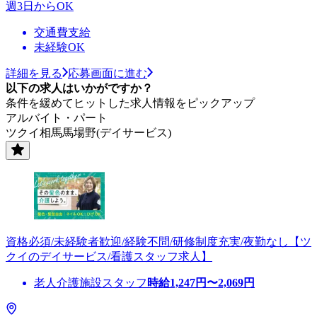
週3日からOK
交通費支給
未経験OK
詳細を見る
応募画面に進む
以下の求人はいかがですか？
条件を緩めてヒットした求人情報をピックアップ
アルバイト・パート
ツクイ相馬馬場野(デイサービス)
資格必須/未経験者歓迎/経験不問/研修制度充実/夜勤なし【ツ
クイのデイサービス/看護スタッフ求人】
老人介護施設スタッフ
時給
1,247
円〜
2,069
円