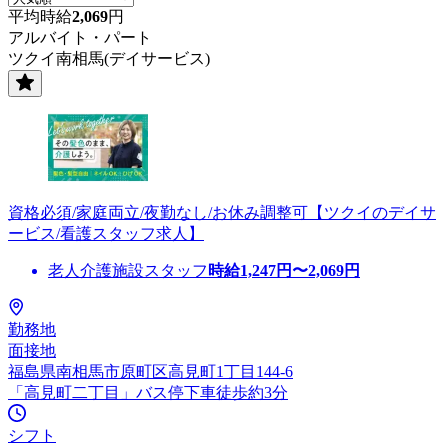
平均時給
2,069
円
アルバイト・パート
ツクイ南相馬(デイサービス)
資格必須/家庭両立/夜勤なし/お休み調整可【ツクイのデイサ
ービス/看護スタッフ求人】
老人介護施設スタッフ
時給
1,247
円〜
2,069
円
勤務地
面接地
福島県南相馬市原町区高見町1丁目144-6
「高見町二丁目」バス停下車徒歩約3分
シフト