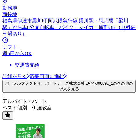
勤務地
面接地
福島県伊達市梁川町 阿武隈急行線 梁川駅・阿武隈「梁川
駅」から車8分★自転車、バイク、マイカー通勤OK（無料駐
車場あり）
シフト
週5日からOK
交通費支給
詳細を見る
応募画面に進む
パーソルファクトリーパートナーズ株式会社 /A74-006091_1のその他の
求人を見る
アルバイト・パート
ベスト個別 伊達教室