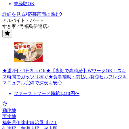
未経験OK
詳細を見る
応募画面に進む
アルバイト・パート
すき家 4号福島伊達店3
★週2日・1日2h～OK★【夜勤で高時給】WワークOK！スキ
マ時間でガッツリ稼ぐ★食事補助・前払い有◎セルフレジ＆
マニュアル完備で深夜も安心
ファーストフード
時給
1,413
円〜
勤務地
面接地
福島県伊達市鍛治屋川27-1
伊達駅、向瀬上駅、瀬上駅