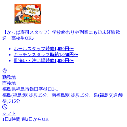
【かっぱ寿司スタッフ】学校終わりや副業にも◎未経験歓
迎！高校生OK♪
ホールスタッフ
時給
1,050
円〜
キッチンスタッフ
時給
1,050
円〜
皿洗い・洗い場
時給
1,050
円〜
勤務地
面接地
福島県福島市鎌田字樋口3-1
福島(福島)駅 徒歩15分、南福島駅 徒歩15分、泉(福島交通)駅
徒歩15分
シフト
1日2時間 週2日からOK