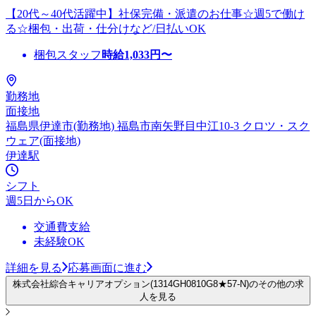
【20代～40代活躍中】社保完備・派遣のお仕事☆週5で働け
る☆梱包・出荷・仕分けなど/日払いOK
梱包スタッフ
時給
1,033
円〜
勤務地
面接地
福島県伊達市(勤務地) 福島市南矢野目中江10-3 クロツ・スク
ウェア(面接地)
伊達駅
シフト
週5日からOK
交通費支給
未経験OK
詳細を見る
応募画面に進む
株式会社綜合キャリアオプション(1314GH0810G8★57-N)のその他の求
人を見る