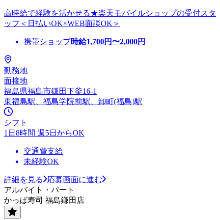
高時給で経験を活かせる★楽天モバイルショップの受付スタ
ッフ＜日払いOK×WEB面談OK＞
携帯ショップ
時給
1,700
円〜
2,000
円
勤務地
面接地
福島県福島市鎌田下釜16-1
東福島駅、福島学院前駅、卸町(福島)駅
シフト
1日8時間 週5日からOK
交通費支給
未経験OK
詳細を見る
応募画面に進む
アルバイト・パート
かっぱ寿司 福島鎌田店