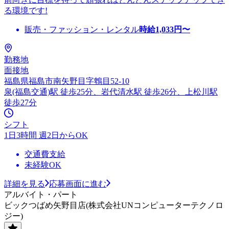
る環境です!
販売・ファッション・レンタル
時給
1,033
円〜
勤務地
面接地
福島県福島市南矢野目字鵯目52-10
泉(福島交通)駅 徒歩25分、岩代清水駅 徒歩26分、上松川駅
徒歩27分
シフト
1日3時間 週2日からOK
交通費支給
未経験OK
詳細を見る
応募画面に進む
アルバイト・パート
ビックつばめ矢野目店(株式会社UNコンピューターテクノロ
ジー)