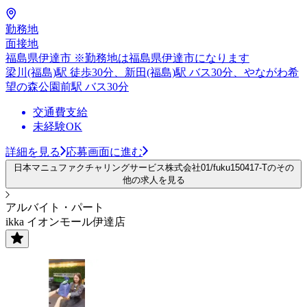
勤務地
面接地
福島県伊達市 ※勤務地は福島県伊達市になります
梁川(福島)駅 徒歩30分、新田(福島)駅 バス30分、やながわ希
望の森公園前駅 バス30分
交通費支給
未経験OK
詳細を見る
応募画面に進む
日本マニュファクチャリングサービス株式会社01/fuku150417-Tのその
他の求人を見る
アルバイト・パート
ikka イオンモール伊達店