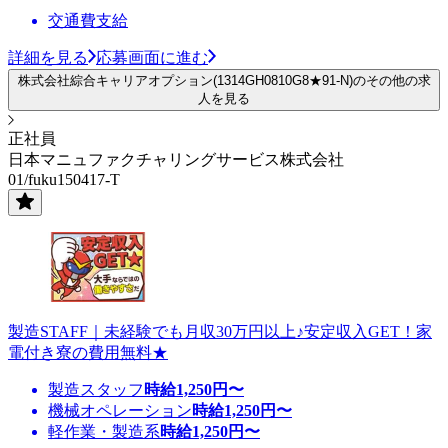
交通費支給
詳細を見る
応募画面に進む
株式会社綜合キャリアオプション(1314GH0810G8★91-N)のその他の求
人を見る
正社員
日本マニュファクチャリングサービス株式会社
01/fuku150417-T
製造STAFF｜未経験でも月収30万円以上♪安定収入GET！家
電付き寮の費用無料★
製造スタッフ
時給
1,250
円〜
機械オペレーション
時給
1,250
円〜
軽作業・製造系
時給
1,250
円〜