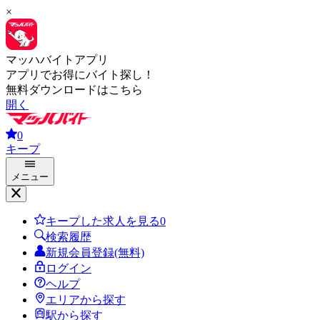
×
マッハバイトアプリ
アプリでお得にバイト探し！
無料ダウンロードはこちら
開く
0
キープ
メニュー
キープした求人を見る
0
検索履歴
新規会員登録(無料)
ログイン
ヘルプ
エリアから探す
駅から探す