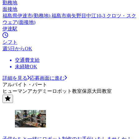
勤務地
面接地
福島県伊達市(勤務地) 福島市南矢野目中江10-3 クロツ・スク
ウェア(面接地)
伊達駅
シフト
週5日からOK
交通費支給
未経験OK
詳細を見る
応募画面に進む
アルバイト・パート
ヒューマンアカデミーロボット教室保原大田教室
子供たちと一緒にロボット制作のお手伝いをしませんか！