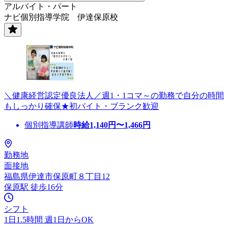
アルバイト・パート
ナビ個別指導学院 伊達保原校
＼健康経営認定優良法人／週1・1コマ～の勤務で自分の時間
もしっかり確保★初バイト・ブランク歓迎
個別指導講師
時給
1,140
円〜
1,466
円
勤務地
面接地
福島県伊達市保原町８丁目12
保原駅 徒歩16分
シフト
1日1.5時間 週1日からOK