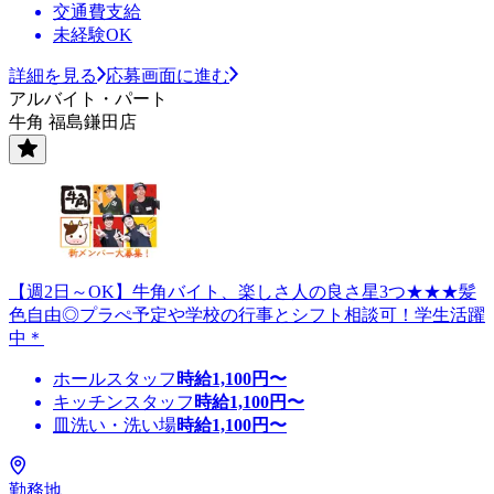
交通費支給
未経験OK
詳細を見る
応募画面に進む
アルバイト・パート
牛角 福島鎌田店
【週2日～OK】牛角バイト、楽しさ人の良さ星3つ★★★髪
色自由◎プラぺ予定や学校の行事とシフト相談可！学生活躍
中＊
ホールスタッフ
時給
1,100
円〜
キッチンスタッフ
時給
1,100
円〜
皿洗い・洗い場
時給
1,100
円〜
勤務地