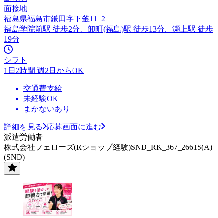
面接地
福島県福島市鎌田字下釜11ｰ2
福島学院前駅 徒歩2分、卸町(福島)駅 徒歩13分、瀬上駅 徒歩
19分
シフト
1日2時間 週2日からOK
交通費支給
未経験OK
まかないあり
詳細を見る
応募画面に進む
派遣労働者
株式会社フェローズ(Rショップ経験)SND_RK_367_2661S(A)
(SND)