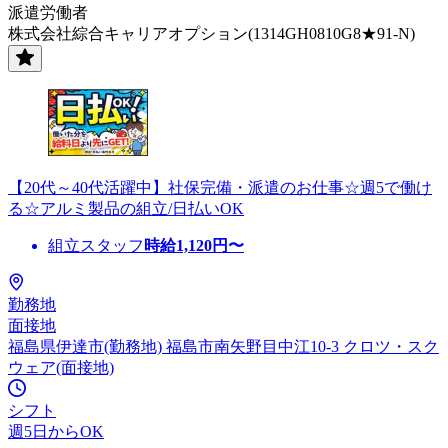
派遣労働者
株式会社綜合キャリアオプション(1314GH0810G8★91-N)
【20代～40代活躍中】社保完備・派遣のお仕事☆週5で働け
る☆アルミ製品の組立/日払いOK
組立スタッフ
時給
1,120
円〜
勤務地
面接地
福島県伊達市(勤務地) 福島市南矢野目中江10-3 クロツ・スク
ウェア(面接地)
シフト
週5日からOK