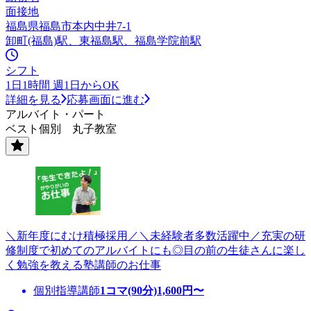
面接地
福島県福島市本内中井7-1
卸町(福島)駅、東福島駅、福島学院前駅
シフト
1日1時間 週1日からOK
詳細を見る
応募画面に進む
アルバイト・パート
ベスト個別 丸子教室
＼新年度にむけ積極採用／＼未経験者多数活躍中／充実の研
修制度で初めてのアルバイトにも◎目の前の生徒さんに楽し
く勉強を教える塾講師のお仕事
個別指導講師
1コマ(90分)
1,600
円〜