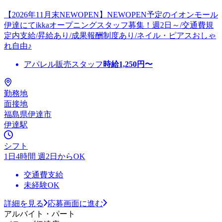
【2026年11月末NEWOPEN】NEWOPEN予定のイオンモール
伊達にてikkaオープニングスタッフ募集！週2日～/交通費規
定内支給/昇給あり/成果報酬制度あり/ネイル・ピアスおしゃ
れ自由♪
アパレル販売スタッフ
時給
1,250
円〜
勤務地
面接地
福島県伊達市
伊達駅
シフト
1日4時間 週2日からOK
交通費支給
未経験OK
詳細を見る
応募画面に進む
アルバイト・パート