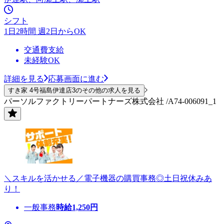
シフト
1日2時間 週2日からOK
交通費支給
未経験OK
詳細を見る
応募画面に進む
すき家 4号福島伊達店3のその他の求人を見る
パーソルファクトリーパートナーズ株式会社 /A74-006091_1
＼スキルを活かせる／電子機器の購買事務◎土日祝休みあ
り！
一般事務
時給
1,250
円