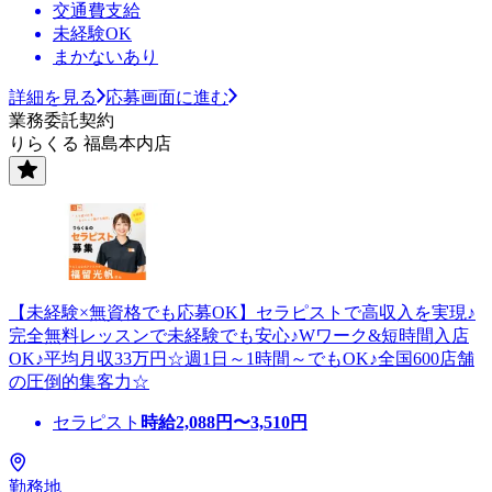
交通費支給
未経験OK
まかないあり
詳細を見る
応募画面に進む
業務委託契約
りらくる 福島本内店
【未経験×無資格でも応募OK】セラピストで高収入を実現♪
完全無料レッスンで未経験でも安心♪Wワーク&短時間入店
OK♪平均月収33万円☆週1日～1時間～でもOK♪全国600店舗
の圧倒的集客力☆
セラピスト
時給
2,088
円〜
3,510
円
勤務地