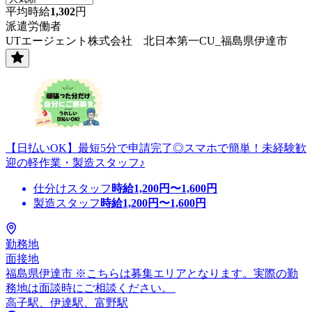
平均時給
1,302
円
派遣労働者
UTエージェント株式会社 北日本第一CU_福島県伊達市
【日払いOK】最短5分で申請完了◎スマホで簡単！未経験歓
迎の軽作業・製造スタッフ♪
仕分けスタッフ
時給
1,200
円〜
1,600
円
製造スタッフ
時給
1,200
円〜
1,600
円
勤務地
面接地
福島県伊達市 ※こちらは募集エリアとなります。実際の勤
務地は面談時にご相談ください。
高子駅、伊達駅、富野駅