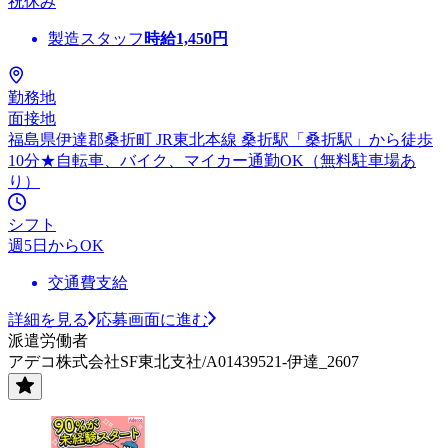
祝休み
製造スタッフ
時給
1,450
円
勤務地
面接地
福島県伊達郡桑折町 JR東北本線 桑折駅「桑折駅」から徒歩
10分★自転車、バイク、マイカー通勤OK（無料駐車場あ
り）
シフト
週5日からOK
交通費支給
詳細を見る
応募画面に進む
派遣労働者
アデコ株式会社SF東北支社/A01439521-伊達_2607