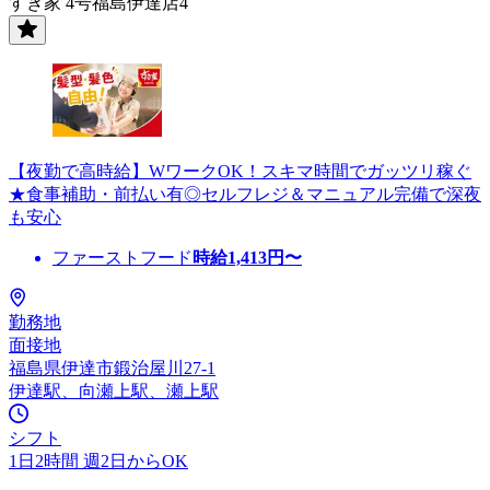
すき家 4号福島伊達店4
【夜勤で高時給】WワークOK！スキマ時間でガッツリ稼ぐ
★食事補助・前払い有◎セルフレジ＆マニュアル完備で深夜
も安心
ファーストフード
時給
1,413
円〜
勤務地
面接地
福島県伊達市鍛治屋川27-1
伊達駅、向瀬上駅、瀬上駅
シフト
1日2時間 週2日からOK