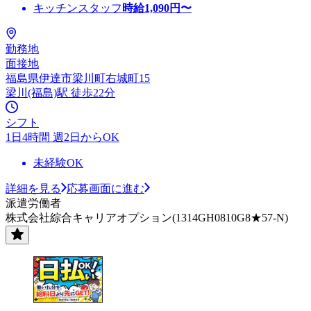
キッチンスタッフ
時給
1,090
円〜
勤務地
面接地
福島県伊達市梁川町右城町15
梁川(福島)駅 徒歩22分
シフト
1日4時間 週2日からOK
未経験OK
詳細を見る
応募画面に進む
派遣労働者
株式会社綜合キャリアオプション(1314GH0810G8★57-N)