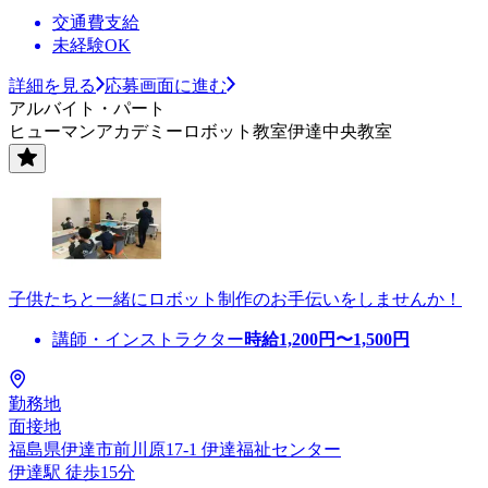
交通費支給
未経験OK
詳細を見る
応募画面に進む
アルバイト・パート
ヒューマンアカデミーロボット教室伊達中央教室
子供たちと一緒にロボット制作のお手伝いをしませんか！
講師・インストラクター
時給
1,200
円〜
1,500
円
勤務地
面接地
福島県伊達市前川原17-1 伊達福祉センター
伊達駅 徒歩15分