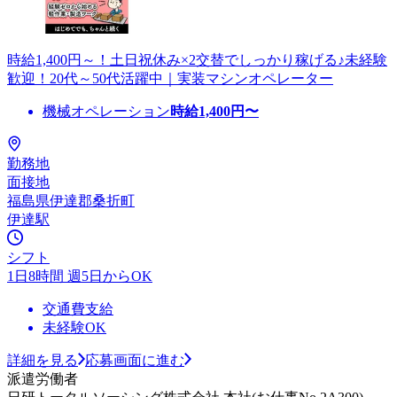
時給1,400円～！土日祝休み×2交替でしっかり稼げる♪未経験
歓迎！20代～50代活躍中｜実装マシンオペレーター
機械オペレーション
時給
1,400
円〜
勤務地
面接地
福島県伊達郡桑折町
伊達駅
シフト
1日8時間 週5日からOK
交通費支給
未経験OK
詳細を見る
応募画面に進む
派遣労働者