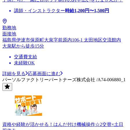
講師・インストラクター
時給
1,200
円〜
1,500
円
勤務地
面接地
福島県伊達市保原町大泉字前原内106-1 太田地区交流館内
大泉駅から徒歩15分
交通費支給
未経験OK
詳細を見る
応募画面に進む
パーソルファクトリーパートナーズ株式会社 /A74-006880_1
資格や経験が活かせる！はんだ付け機械操作☆2交替×土日