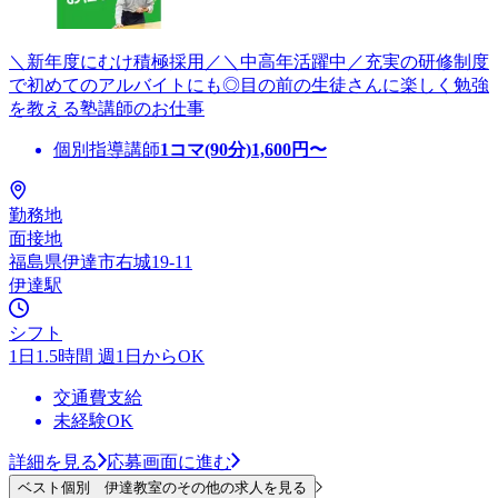
＼新年度にむけ積極採用／＼中高年活躍中／充実の研修制度
で初めてのアルバイトにも◎目の前の生徒さんに楽しく勉強
を教える塾講師のお仕事
個別指導講師
1コマ(90分)
1,600
円〜
勤務地
面接地
福島県伊達市右城19-11
伊達駅
シフト
1日1.5時間 週1日からOK
交通費支給
未経験OK
詳細を見る
応募画面に進む
ベスト個別 伊達教室のその他の求人を見る