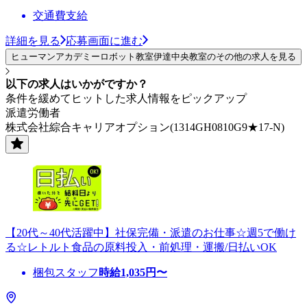
交通費支給
詳細を見る
応募画面に進む
ヒューマンアカデミーロボット教室伊達中央教室のその他の求人を見る
以下の求人はいかがですか？
条件を緩めてヒットした求人情報をピックアップ
派遣労働者
株式会社綜合キャリアオプション(1314GH0810G9★17-N)
【20代～40代活躍中】社保完備・派遣のお仕事☆週5で働け
る☆レトルト食品の原料投入・前処理・運搬/日払いOK
梱包スタッフ
時給
1,035
円〜