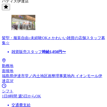
パティズ伊達店
髪型・服装自由♪未経験OK♬かわいい雑貨の店舗スタッフ募
集☆
雑貨販売スタッフ
時給
1,050
円〜
勤務地
面接地
福島県伊達市堂ノ内土地区画整理事業地内 イオンモール伊
達店3F
シフト
1日8時間 週5日からOK
交通費支給