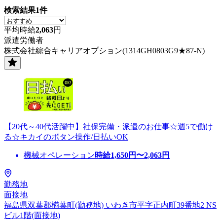
検索結果
1
件
平均時給
2,063
円
派遣労働者
株式会社綜合キャリアオプション(1314GH0803G9★87-N)
【20代～40代活躍中】社保完備・派遣のお仕事☆週5で働け
る☆キカイのボタン操作/日払いOK
機械オペレーション
時給
1,650
円〜
2,063
円
勤務地
面接地
福島県双葉郡楢葉町(勤務地) いわき市平字正内町39番地2 NS
ビル1階(面接地)