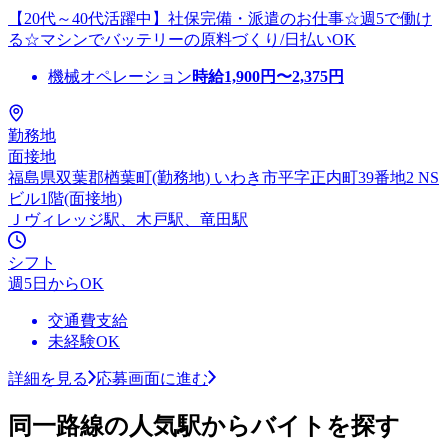
【20代～40代活躍中】社保完備・派遣のお仕事☆週5で働け
る☆マシンでバッテリーの原料づくり/日払いOK
機械オペレーション
時給
1,900
円〜
2,375
円
勤務地
面接地
福島県双葉郡楢葉町(勤務地) いわき市平字正内町39番地2 NS
ビル1階(面接地)
Ｊヴィレッジ駅、木戸駅、竜田駅
シフト
週5日からOK
交通費支給
未経験OK
詳細を見る
応募画面に進む
同一路線の人気駅からバイトを探す