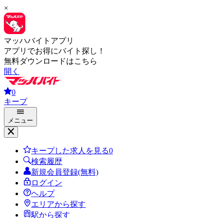
×
マッハバイトアプリ
アプリでお得にバイト探し！
無料ダウンロードはこちら
開く
0
キープ
メニュー
キープした求人を見る
0
検索履歴
新規会員登録(無料)
ログイン
ヘルプ
エリアから探す
駅から探す