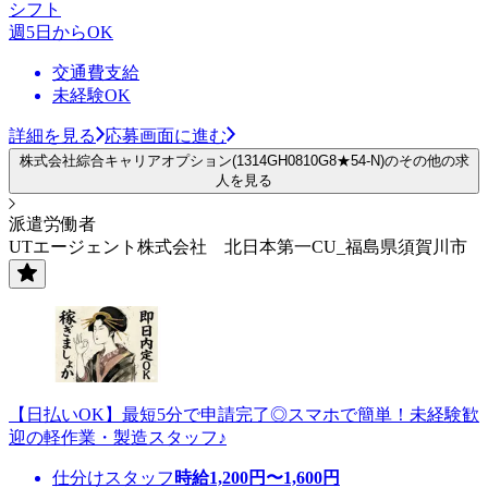
シフト
週5日からOK
交通費支給
未経験OK
詳細を見る
応募画面に進む
株式会社綜合キャリアオプション(1314GH0810G8★54-N)のその他の求
人を見る
派遣労働者
UTエージェント株式会社 北日本第一CU_福島県須賀川市
【日払いOK】最短5分で申請完了◎スマホで簡単！未経験歓
迎の軽作業・製造スタッフ♪
仕分けスタッフ
時給
1,200
円〜
1,600
円