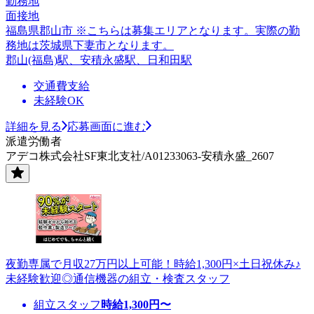
勤務地
面接地
福島県郡山市 ※こちらは募集エリアとなります。実際の勤
務地は茨城県下妻市となります。
郡山(福島)駅、安積永盛駅、日和田駅
交通費支給
未経験OK
詳細を見る
応募画面に進む
派遣労働者
アデコ株式会社SF東北支社/A01233063-安積永盛_2607
夜勤専属で月収27万円以上可能！時給1,300円×土日祝休み♪
未経験歓迎◎通信機器の組立・検査スタッフ
組立スタッフ
時給
1,300
円〜