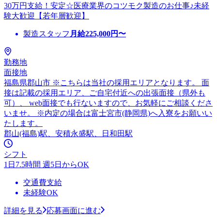
30万円支給！安定☆医療業界のコツモク製造のお仕事♪未経
験大歓迎【若年層歓迎】
製造スタッフ
月給
225,000
円〜
勤務地
面接地
福島県郡山市 ※こちらは当社の採用エリアとなります。 面
接は記載の採用エリア、ご自宅付近への出張面接（県外も
可）、 web面接でも行ないますので、お気軽にご相談くださ
いませ。 ※内定の場合は富士宮市(静岡県)へ入寮をお願いい
たします。
郡山(福島)駅、安積永盛駅、日和田駅
シフト
1日7.5時間 週5日からOK
交通費支給
未経験OK
詳細を見る
応募画面に進む