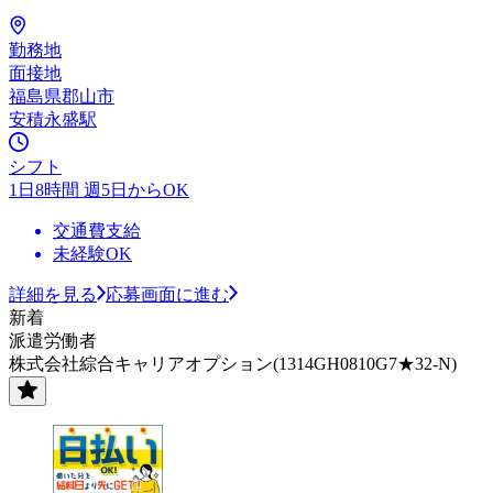
勤務地
面接地
福島県郡山市
安積永盛駅
シフト
1日8時間 週5日からOK
交通費支給
未経験OK
詳細を見る
応募画面に進む
新着
派遣労働者
株式会社綜合キャリアオプション(1314GH0810G7★32-N)