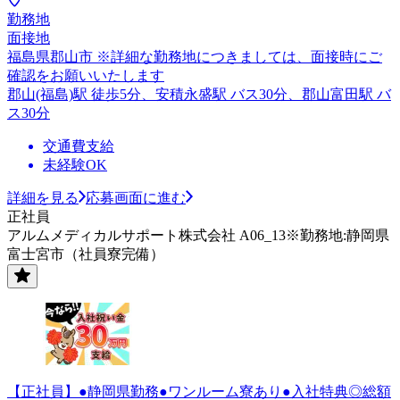
勤務地
面接地
福島県郡山市 ※詳細な勤務地につきましては、面接時にご
確認をお願いいたします
郡山(福島)駅 徒歩5分、安積永盛駅 バス30分、郡山富田駅 バ
ス30分
交通費支給
未経験OK
詳細を見る
応募画面に進む
正社員
アルムメディカルサポート株式会社 A06_13※勤務地:静岡県
富士宮市（社員寮完備）
【正社員】●静岡県勤務●ワンルーム寮あり●入社特典◎総額