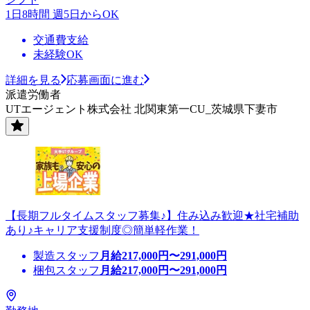
1日8時間 週5日からOK
交通費支給
未経験OK
詳細を見る
応募画面に進む
派遣労働者
UTエージェント株式会社 北関東第一CU_茨城県下妻市
【長期フルタイムスタッフ募集♪】住み込み歓迎★社宅補助
あり♪キャリア支援制度◎簡単軽作業！
製造スタッフ
月給
217,000
円〜
291,000
円
梱包スタッフ
月給
217,000
円〜
291,000
円