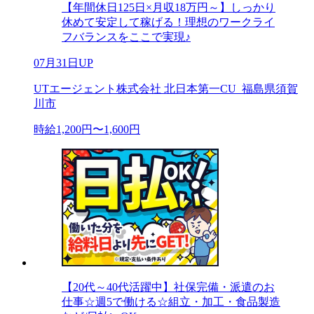
【年間休日125日×月収18万円～】しっかり
休めて安定して稼げる！理想のワークライ
フバランスをここで実現♪
07月31日UP
UTエージェント株式会社 北日本第一CU_福島県須賀
川市
時給1,200円〜1,600円
【20代～40代活躍中】社保完備・派遣のお
仕事☆週5で働ける☆組立・加工・食品製造