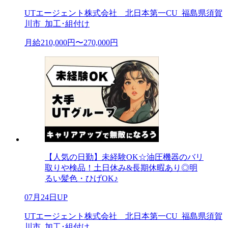
UTエージェント株式会社 北日本第一CU_福島県須賀
川市_加工･組付け
月給210,000円〜270,000円
【人気の日勤】未経験OK☆油圧機器のバリ
取りや検品！土日休み&長期休暇あり◎明
るい髪色・ひげOK♪
07月24日UP
UTエージェント株式会社 北日本第一CU_福島県須賀
川市_加工･組付け