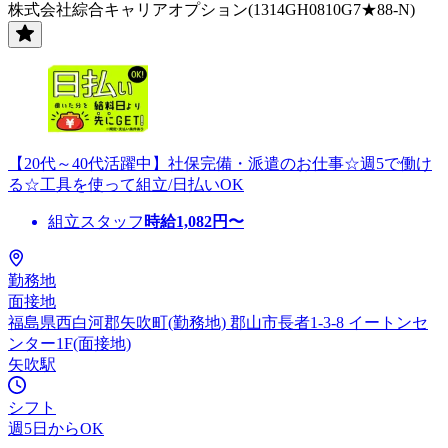
株式会社綜合キャリアオプション(1314GH0810G7★88-N)
【20代～40代活躍中】社保完備・派遣のお仕事☆週5で働け
る☆工具を使って組立/日払いOK
組立スタッフ
時給
1,082
円〜
勤務地
面接地
福島県西白河郡矢吹町(勤務地) 郡山市長者1-3-8 イートンセ
ンター1F(面接地)
矢吹駅
シフト
週5日からOK