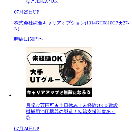
など/日払いOK
07月29日UP
株式会社綜合キャリアオプション(1314GH0810G7★27-
N)
時給1,150円〜
月収27万円可★土日休み！未経験OK☆建設
機械用油圧機器の製造！転籍支援制度あり
◎
07月24日UP