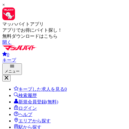
×
マッハバイトアプリ
アプリでお得にバイト探し！
無料ダウンロードはこちら
開く
0
キープ
メニュー
キープした求人を見る
0
検索履歴
新規会員登録(無料)
ログイン
ヘルプ
エリアから探す
駅から探す