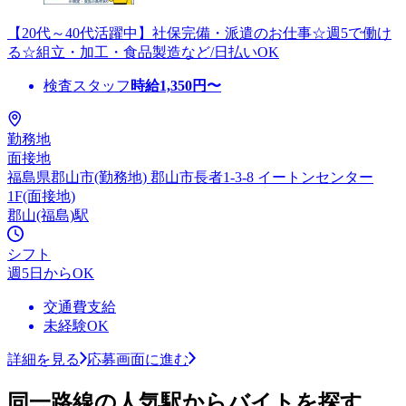
【20代～40代活躍中】社保完備・派遣のお仕事☆週5で働け
る☆組立・加工・食品製造など/日払いOK
検査スタッフ
時給
1,350
円〜
勤務地
面接地
福島県郡山市(勤務地) 郡山市長者1-3-8 イートンセンター
1F(面接地)
郡山(福島)駅
シフト
週5日からOK
交通費支給
未経験OK
詳細を見る
応募画面に進む
同一路線の人気駅からバイトを探す