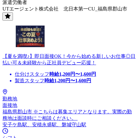
派遣労働者
UTエージェント株式会社 北日本第一CU_福島県郡山市
【夏を満喫♪】即日面接OK！今から始める新しいお仕事◎日
払い可＆未経験から正社員デビュー応援！
仕分けスタッフ
時給
1,200
円〜
1,600
円
製造スタッフ
時給
1,200
円〜
1,600
円
勤務地
面接地
福島県郡山市 ※こちらは募集エリアとなります。実際の勤
務地は面談時にご相談ください。
安子ケ島駅、安積永盛駅、磐城守山駅
シフト