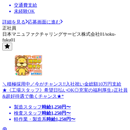
交通費支給
未経験OK
詳細を見る
応募画面に進む
正社員
日本マニュファクチャリングサービス株式会社01/soku-
fuku01
＼積極採用中／今がチャンス!!入社祝い金総額10万円支給
★《工場スタッフ》希望日払いOK◎充実の福利厚生♪正社員
&超好待遇で働くチャンス★*
製造スタッフ
時給
1,250
円〜
検査スタッフ
時給
1,250
円〜
軽作業・製造系
時給
1,250
円〜