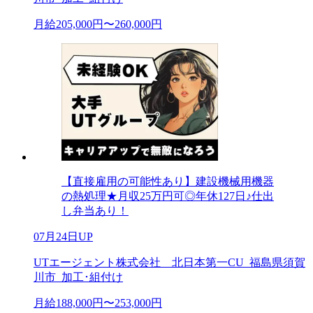
月給205,000円〜260,000円
【直接雇用の可能性あり】建設機械用機器
の熱処理★月収25万円可◎年休127日♪仕出
し弁当あり！
07月24日UP
UTエージェント株式会社 北日本第一CU_福島県須賀
川市_加工･組付け
月給188,000円〜253,000円