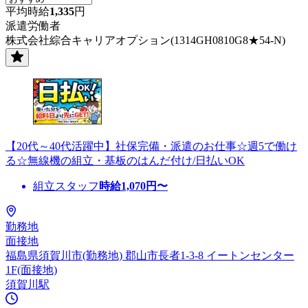
平均時給
1,335
円
派遣労働者
株式会社綜合キャリアオプション(1314GH0810G8★54-N)
【20代～40代活躍中】社保完備・派遣のお仕事☆週5で働け
る☆無線機の組立・基板のはんだ付け/日払いOK
組立スタッフ
時給
1,070
円〜
勤務地
面接地
福島県須賀川市(勤務地) 郡山市長者1-3-8 イートンセンター
1F(面接地)
須賀川駅