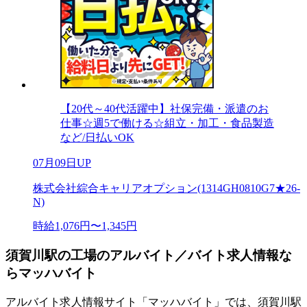
【20代～40代活躍中】社保完備・派遣のお
仕事☆週5で働ける☆組立・加工・食品製造
など/日払いOK
07月09日UP
株式会社綜合キャリアオプション(1314GH0810G7★26-
N)
時給1,076円〜1,345円
須賀川駅の工場のアルバイト／バイト求人情報な
らマッハバイト
アルバイト求人情報サイト「マッハバイト」では、須賀川駅