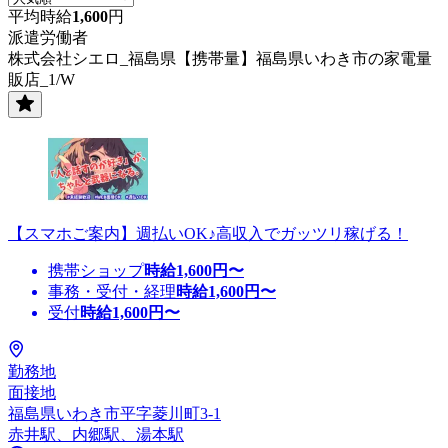
平均時給
1,600
円
派遣労働者
株式会社シエロ_福島県【携帯量】福島県いわき市の家電量
販店_1/W
【スマホご案内】週払いOK♪高収入でガッツリ稼げる！
携帯ショップ
時給
1,600
円〜
事務・受付・経理
時給
1,600
円〜
受付
時給
1,600
円〜
勤務地
面接地
福島県いわき市平字菱川町3-1
赤井駅、内郷駅、湯本駅