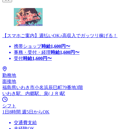
【スマホご案内】週払いOK♪高収入でガッツリ稼げる！
携帯ショップ
時給
1,600
円〜
事務・受付・経理
時給
1,600
円〜
受付
時給
1,600
円〜
勤務地
面接地
福島県いわき市小名浜辰巳町79番地3階
いわき駅、内郷駅、泉(ＪＲ)駅
シフト
1日8時間 週5日からOK
交通費支給
未経験OK