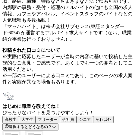
域、路線、職種、特徴などさまざまな方法で検索可能です。
内郷駅の事務・受付・経理のアルバイトの他にも全国の求人
情報、カフェやアパレル、イベントスタッフのバイトなどの
人気職種も多数掲載！
「マッハバイト」は株式会社リブセンス(東証スタンダー
ド:6054) が運営するアルバイト求人サイトです（なお、職業
紹介事業は行っておりません）。
投稿された口コミについて
※実際に応募したユーザーが当時の内容に基いて投稿した主
観的なご意見・ご感想です。あくまでも一つの参考としてご
活用ください。
※一部のユーザーによる口コミであり、このページの求人案
件と実態が異なる場合もあります。
はじめに職業を教えてね！
ぴったりなバイトを見つけやすくしよう！
高校生
大学生
フリーター
会社員
シニア
それ以外
選択するとどうなるの？