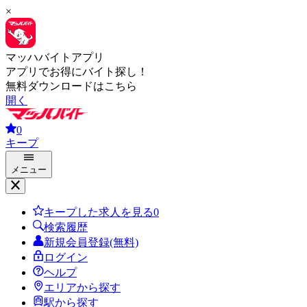
×
マッハバイトアプリ
アプリでお得にバイト探し！
無料ダウンロードはこちら
開く
0
キープ
メニュー
キープした求人を見る
0
検索履歴
新規会員登録(無料)
ログイン
ヘルプ
エリアから探す
駅から探す