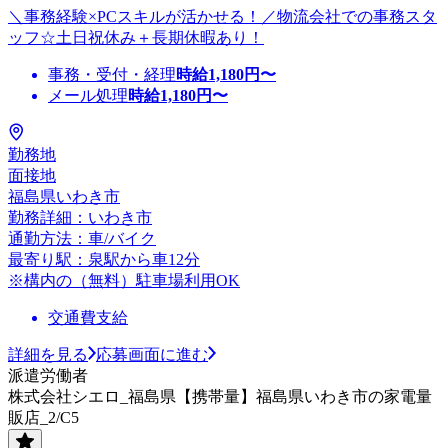
＼事務経験×PCスキルが活かせる！／物流会社での事務スタ
ッフ☆土日祝休み＋長期休暇あり！
事務・受付・経理
時給
1,180
円〜
メール処理
時給
1,180
円〜
勤務地
面接地
福島県いわき市
勤務詳細：いわき市
通勤方法：車/バイク
最寄り駅：泉駅から車12分
※構内の（無料）駐車場利用OK
交通費支給
詳細を見る
応募画面に進む
派遣労働者
株式会社シエロ_福島県【携帯量】福島県いわき市の家電量
販店_2/C5