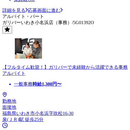
詳細を見る
応募画面に進む
アルバイト・パート
ガリバーいわき小名浜店（事務）/5G01392O
【フルタイム歓迎！】ガリバーで未経験から活躍できる事務
アルバイト
一般事務
時給
1,300
円〜
勤務地
面接地
福島県いわき市小名浜字吹松16-30
泉(ＪＲ)駅 徒歩25分