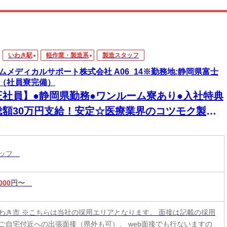
いわき駅
軽作業・製造系
製造スタッフ
ムメディカルサポート株式会社 A06_14※勤務地:静岡県富士
（社員寮完備）
正社員】●静岡県勤務●ワンルーム寮あり●入社特典
総額30万円支給！安定☆医療業界のコツモク製造
お仕事♪未経験大歓迎【若年層歓迎】
タッフ
000
円〜
わき市 ※こちらは当社の採用エリアとなります。 面接は記載の採用
ご自宅付近への出張面接（県外も可）、 web面接でも行ないますの