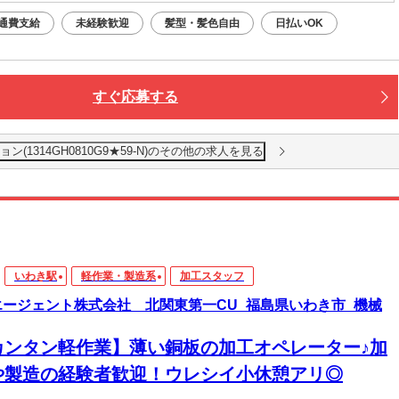
通費支給
未経験歓迎
髪型・髪色自由
日払いOK
すぐ応募する
1314GH0810G9★59-N)のその他の求人を見る
いわき駅
軽作業・製造系
加工スタッフ
エージェント株式会社 北関東第一CU_福島県いわき市_機械
カンタン軽作業】薄い銅板の加工オペレーター♪加
や製造の経験者歓迎！ウレシイ小休憩アリ◎