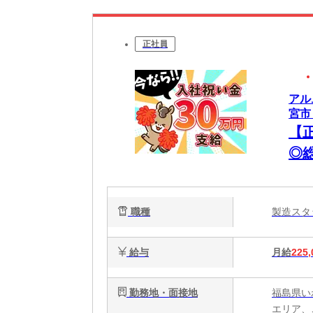
正社員
アル
宮市
【
◎
の
職種
製造ス
給与
月給
225,
勤務地・面接地
福島県い
エリア、