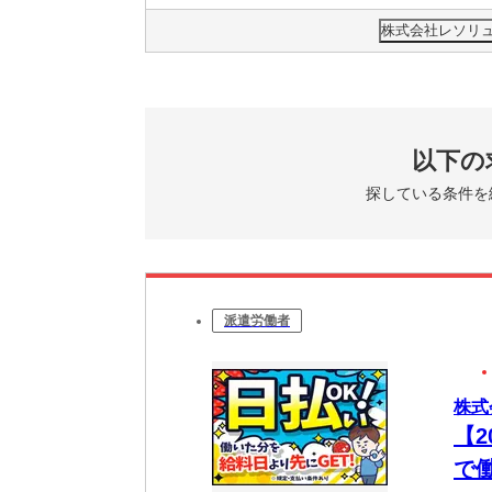
株式会社レソリュ
以下の
探している条件を
派遣労働者
株式
【
で