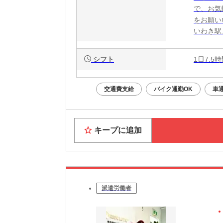
で、お気
をお願い
いわき駅
シフト
1日7.5
交通費支給
バイク通勤OK
車
キープに追加
派遣労働者