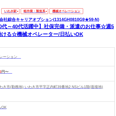
いわき駅
軽作業・製造系
機械オペレーション
会社綜合キャリアオプション(1314GH0810G9★59-N)
20代～40代活躍中】社保完備・派遣のお仕事☆週5
働ける☆機械オペレーター/日払いOK
ペレーション
0
円〜
き市(勤務地) いわき市平字正内町39番地2 NSビル1階(面接地)
らOK