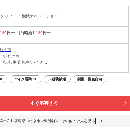
工スタッフ (2)機械オペレーション
,120
円〜
(2)時給
1,120
円〜
わき市
：いわき市
：徒歩/車/自転車/バイク
：いわき駅から車15分
（無料）駐車場利用OK
K
バイク通勤OK
未経験歓迎
髪型・髪色自由
すぐ応募する
第一CU_福島県いわき市_機械操作のその他の求人を見る