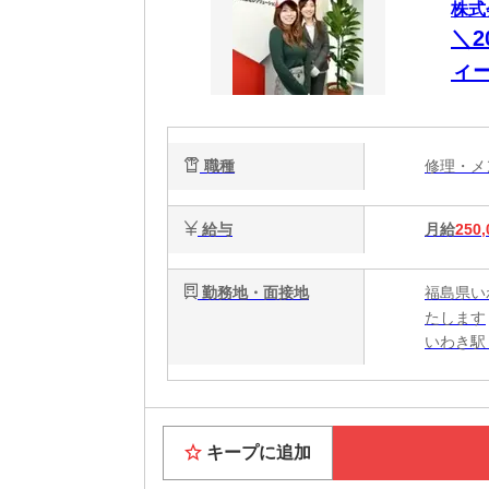
株式
＼
ィ
職種
修理・
給与
月給
250,
勤務地・面接地
福島県い
たします
いわき駅 
キープに追加