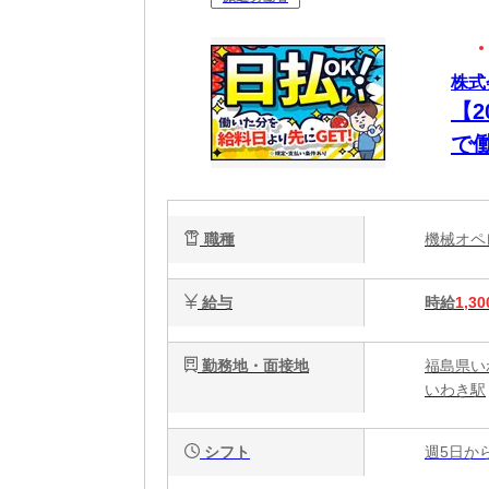
株式
【
で
職種
機械オ
給与
時給
1,30
勤務地・面接地
福島県いわ
いわき駅
シフト
週5日か