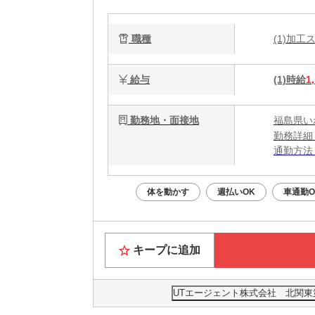
職種
(1)加
給与
(1)時給
1
勤務地・面接地
福島県い
勤務詳細
通勤方法
最寄り駅
※構内の
体を動かす
週払いOK
車通勤O
キープに追加
UTエージェント株式会社 北関東