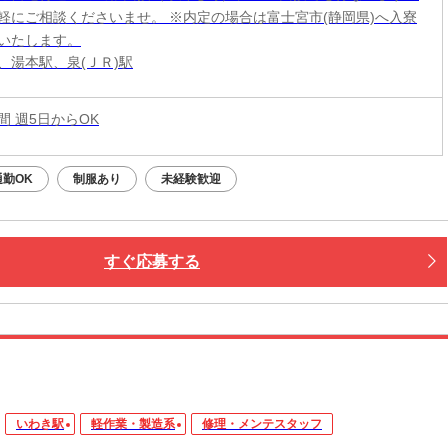
軽にご相談くださいませ。 ※内定の場合は富士宮市(静岡県)へ入寮
いたします。
、湯本駅、泉(ＪＲ)駅
時間 週5日からOK
通勤OK
制服あり
未経験歓迎
すぐ応募する
いわき駅
軽作業・製造系
修理・メンテスタッフ