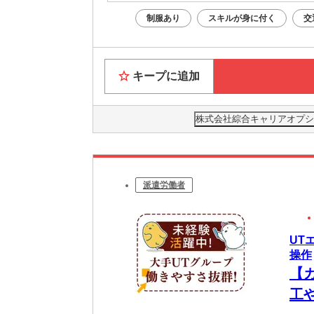
制服あり
スキルが身に付く
交
キープに追加
株式会社綜合キャリアオプション(
派遣労働者
UT
操作
【
工